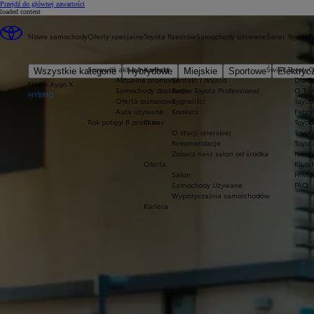
(Press Enter)
Przejdź do głównej zawartości
loaded content
Nowe samochody
Oferty specjalne
Toyota Rzeszów
Samochody używane
Świat Toyoty
F
Sprawdź aktualne oferty
Kontakt
Świat Toyoty
O
Wszystkie kategorie
Hybrydowe
Miejskie
Sportowe
Elektryc
Aktualne promocje
Kontakt i dojazd
Dlacz
T
Nowe Aygo X
Samochody dostawcze Toyota Professional
Rodo
O Toy
HYBRID
Oferta biznesowa
Sygnaliści
Toyot
Auta używane
Konkurs
Fabry
Rok potęgi 8 premier
O nas
Toyot
P
O stacji dilerskiej
Toyot
Rekomendacje
Toyot
Zobacz nasz salon od środka
Norm
Oferta
Klub 
Salon
Histo
Samochody Używane
FAQ
Wypożyczalnia samoichodów
Kariera