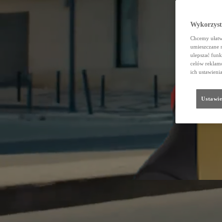
Wykorzystu
Chcemy ułatwi
umieszczane 
ulepszać funk
celów reklamo
ich ustawieni
Ustawie