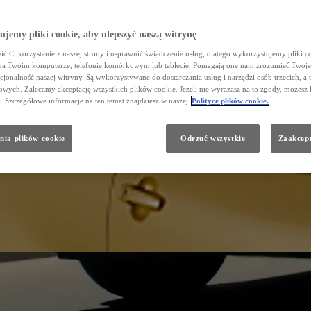
jemy pliki cookie, aby ulepszyć naszą witrynę
ć Ci korzystanie z naszej strony i usprawnić świadczenie usług, dlatego wykorzystujemy pliki co
na Twoim komputerze, telefonie komórkowym lub tablecie. Pomagają one nam zrozumieć Twoje 
cjonalność naszej witryny. Są wykorzystywane do dostarczania usług i narzędzi osób trzecich, a 
wych. Zalecamy akceptację wszystkich plików cookie. Jeżeli nie wyrażasz na to zgody, możesz 
a. Szczegółowe informacje na ten temat znajdziesz w naszej
Polityce plików cookie.
nia plików cookie
Odrzuć wszystkie
Zaakcept