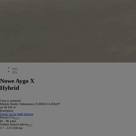
Nowe Aygo X
Hybrid
Cena w promocji
Miejski Kredyt Jednoratowy II (RRSO 4,45%)**
od 40 950 zł
Konfiguruj
Umów się na jazdę testową
Emisja CO₂
85 - 88 g/km
Średnie zużycie paliwa
3.7 - 3.9 l/100 km