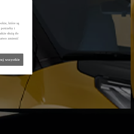
okie, które są
potrzeby i
także służą do
łatwo zmienić
uj wszystkie