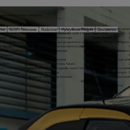
inansowanie
Serwis i akcesoria
ferta dla firm
Serwis
Ekobonus dla hybryd Toyoty
Kluby dla dzieci i młodzieży
Oryginaln
zne
SUV i Terenowe
Rodzinne
Hybrydowe Plug-in
Dostawcze
ego Toyota?
oyota Financial Services
Rezerwacja wizyty w serwisie
Oferta dla osób z niepełnosprawnościami
Toyota Kids
ocie
Kredyt niższych rat Toyota Easy
Oferta serwisu mechanicznego
Toyota Juniors
a w Europie
Kredyt standardowy
Specjalna oferta dla aut po gwarancji podstawowej
Konkurs Dream Car
Program 
ki Toyoty
Leasing standardowy
Oferta serwisu blacharsko-lakierniczego
Elektromobilność
a Way
łatności elektroniczne
Promocje i usługi sezonowe
Lider elektromobilności
Akcesori
a Mobility
Gwarancje Toyoty
Napęd hybrydowy
a a środowisko
Bezpłatne akcje serwisowe
Napęd hybrydowy typu plu
a WLTP
Globalna akcja serwisowa Takata
Napęd wodorowy
Rekordowych Przebiegów Toyoty
Pomoc drogowa w przypadku awarii lub kolizji
Napęd elektryczny na bate
ryczne Modele
Informacje techniczne
Zasięg aut elektrycznych
Innowacje dla wygody Klientów
Zalety posiadania aut elek
Aktualności
Nowości i wydarzenia
Newsletter
Porady
Regulacje CAFE