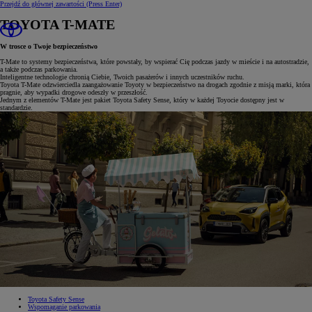
Przejdź do głównej zawartości
(Press Enter)
TOYOTA T-MATE
W trosce o Twoje bezpieczeństwo
T-Mate to systemy bezpieczeństwa, które powstały, by wspierać Cię podczas jazdy w mieście i na autostradzie,
a także podczas parkowania.
Inteligentne technologie chronią Ciebie, Twoich pasażerów i innych uczestników ruchu.
Toyota T-Mate odzwierciedla zaangażowanie Toyoty w bezpieczeństwo na drogach zgodnie z misją marki, która
pragnie, aby wypadki drogowe odeszły w przeszłość.
Jednym z elementów T-Mate jest pakiet Toyota Safety Sense, który w każdej Toyocie dostępny jest w
standardzie.
Toyota Safety Sense
Wspomaganie parkowania