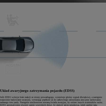
Układ awaryjnego zatrzymania pojazdu (EDSS)
Jeśli EDSS wykryje brak reakcji ze strony prowadzącego, wyemituje głośny sygnał dźwiękowy, a następnie
rozpocznie hamowanie awaryjne, wytracając prędkość aż do całkowitego zatrzymania auta przy zachowaniu
zadanego toru jazdy. Następnie uruchomione zostaną światła awaryjne, by ostrzec innych uczestników ruchu.
EDSS automatycznie otworzy zamki wszystkich drzwi, by ułatwić akcję ratunkową, jeżeli zajdzie taka