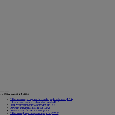
TOYOTA SAFETY SENSE
Układ wczesnego reagowania w razie ryzyka zderzenia (PCS)
Układ rozpoznawania znaków drogowych (RSA)
Inteligentny tempomat adaptacyjny (iACC)
Asystent utrzymania pasa ruchu (LTA)
Automatyczne światła drogowe (AHB)
Układ awaryjnego zatrzymania pojazdu (EDSS)