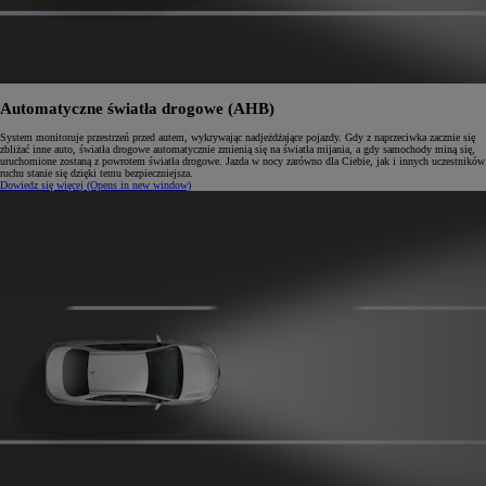
Automatyczne światła drogowe (AHB)
System monitoruje przestrzeń przed autem, wykrywając nadjeżdżające pojazdy. Gdy z naprzeciwka zacznie się
zbliżać inne auto, światła drogowe automatycznie zmienią się na światła mijania, a gdy samochody miną się,
uruchomione zostaną z powrotem światła drogowe. Jazda w nocy zarówno dla Ciebie, jak i innych uczestników
ruchu stanie się dzięki temu bezpieczniejsza.
Dowiedz się więcej
(Opens in new window)
0:04 / 0:12