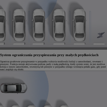
System ograniczania przyspieszania przy małych prędkościach
Ogranicza gwałtowne przyspieszenie w przypadku wykrycia możliwości kolizji z samochodami, rowerami i
pieszymi. Funkcja zostaje aktywowana podczas jazdy z małą prędkością, kiedy system oceni, że jest możliwa
kolizja z innym samochodem, rowerzystą lub pieszym w przypadku silnego wciśnięcia pedału gazu, gdy przed
nami znajduje się obiekt.