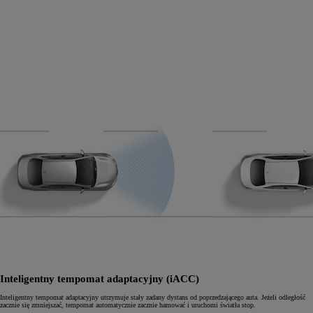
Inteligentny tempomat adaptacyjny (iACC)
Inteligentny tempomat adaptacyjny utrzymuje stały zadany dystans od poprzedzającego auta. Jeżeli odległość
zacznie się zmniejszać, tempomat automatycznie zacznie hamować i uruchomi światła stop.