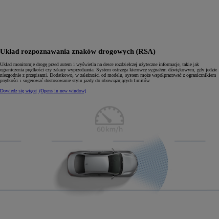
Układ rozpoznawania znaków drogowych (RSA)
Układ monitoruje drogę przed autem i wyświetla na desce rozdzielczej użyteczne informacje, takie jak
ograniczenia prędkości czy zakazy wyprzedzania. System ostrzega kierowcę sygnałem dźwiękowym, gdy jedzie
niezgodnie z przepisami. Dodatkowo, w zależności od modelu, system może współpracować z ogranicznikiem
prędkości i sugerować dostosowanie stylu jazdy do obowiązujących limitów.
Dowiedz się więcej
(Opens in new window)
0:04 / 0:10