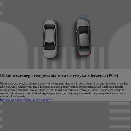
Układ wczesnego reagowania w razie ryzyka zderzenia (PCS)
Układ wykrywa ryzyko zderzenia z innymi pojazdami, pieszymi i rowerzystami i ostrzega kierowcę sygnałem
dźwiękowym i wizualnym. Jeżeli kierowca nie zdoła odpowiednio szybko zareagować, samochód zacznie
automatycznie hamować, aby nie dopuścić do kolizji lub zminimalizować jej skutki. Najnowsza wersja PCS
została rozbudowana m.in. o układ zapobiegania kolizjom na skrzyżowaniach i wspomaganie kierownicy w
razie ryzyka zderzenia.
Dowiedz się więcej
(Opens in new window)