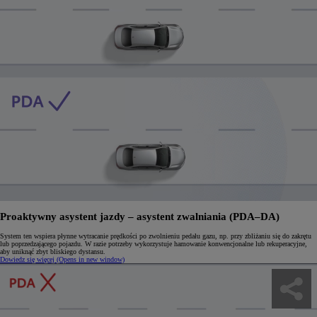
Proaktywny asystent jazdy – asystent zwalniania (PDA–DA)
System ten wspiera płynne wytracanie prędkości po zwolnieniu pedału gazu, np. przy zbliżaniu się do zakrętu
lub poprzedzającego pojazdu. W razie potrzeby wykorzystuje hamowanie konwencjonalne lub rekuperacyjne,
aby uniknąć zbyt bliskiego dystansu.
Dowiedz się więcej
(Opens in new window)