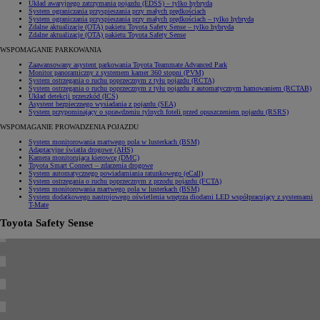
Układ awaryjnego zatrzymania pojazdu (EDSS)
– tylko hybryda
System ograniczania przyspieszania przy małych prędkościach
System ograniczania przyspieszania przy małych prędkościach
– tylko hybryda
Zdalne aktualizacje (OTA) pakietu Toyota Safety Sense
– tylko hybryda
Zdalne aktualizacje (OTA) pakietu Toyota Safety Sense
WSPOMAGANIE PARKOWANIA
Zaawansowany asystent parkowania Toyota Teammate Advanced Park
Monitor panoramiczny z systemem kamer 360 stopni (PVM)
System ostrzegania o ruchu poprzecznym z tyłu pojazdu (RCTA)
System ostrzegania o ruchu poprzecznym z tyłu pojazdu z automatycznym hamowaniem (RCTAB)
Układ detekcji przeszkód (ICS)
Asystent bezpiecznego wysiadania z pojazdu (SEA)
System przypominający o sprawdzeniu tylnych foteli przed opuszczeniem pojazdu (RSRS)
WSPOMAGANIE PROWADZENIA POJAZDU
System monitorowania martwego pola w lusterkach (BSM)
Adaptacyjne światła drogowe (AHS)
Kamera monitorująca kierowcę (DMC)
Toyota Smart Connect – zdarzenia drogowe
System automatycznego powiadamiania ratunkowego (eCall)
System ostrzegania o ruchu poprzecznym z przodu pojazdu (FCTA)
System monitorowania martwego pola w lusterkach (BSM)
System dodatkowego nastrojowego oświetlenia wnętrza diodami LED współpracujący z systemami
T-Mate
Toyota Safety Sense