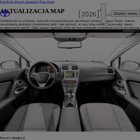
Przejdź do głównej zawartości
(Press Enter)
AKTUALIZACJA MAP
Otwórz menu
Gdziekolwiek się wybierasz, niezwykle istotną kwestią jest aktualizacja systemu nawigacji Toyoty. Stanowi
ona gwarancję spokojnej i komfortowej jazdy i daje pewność, że trasa, którą system Cię prowadzi, bazuje
na najnowszych danych. Żadna zmiana organizacji ruchu lub inne ewentualne modyfikacje już Cię nie zaskoczą.
Korzyści z aktualizacji