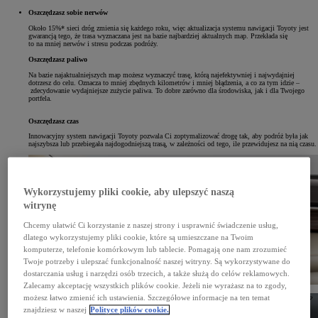
Oszczędzasz sobie nerwów
Około 15%* sieci dróg zmienia się każdego roku, więc aktualizacja systemu nawigacji Toyoty jest
gwarancją tego, że trasa wyznaczana jest na bazie najbardziej aktualnych map. Przekłada się
to na mniej nerwów i stresu podczas podróży.
Oszczędzasz paliwo
Na bazie najaktualniejszych map możesz wyznaczyć trasę, którą najefektywniej i najwydajniej
dotrzesz do celu. Oznacza to mniej zbędnych kilometrów i mniej błądzenia, a co za tym idzie –
zdecydowanie wydajniejsze zużycie paliwa. To dobre zarówno dla środowiska, jak i dla Twojego
portfela.
Oszczędzasz czas
Innowacyjny system nawigacji Toyoty pozwala Ci zoptymalizować drogę tak, aby podróż była jak
najszybsza lub przebiegała najdogodniejszą trasą, w zależności od tego, ile przewidujesz na nią czasu.
Wykorzystujemy pliki cookie, aby ulepszyć naszą
witrynę
Chcemy ułatwić Ci korzystanie z naszej strony i usprawnić świadczenie usług,
dlatego wykorzystujemy pliki cookie, które są umieszczane na Twoim
komputerze, telefonie komórkowym lub tablecie. Pomagają one nam zrozumieć
Twoje potrzeby i ulepszać funkcjonalność naszej witryny. Są wykorzystywane do
dostarczania usług i narzędzi osób trzecich, a także służą do celów reklamowych.
Zalecamy akceptację wszystkich plików cookie. Jeżeli nie wyrażasz na to zgody,
możesz łatwo zmienić ich ustawienia. Szczegółowe informacje na ten temat
znajdziesz w naszej
Polityce plików cookie.