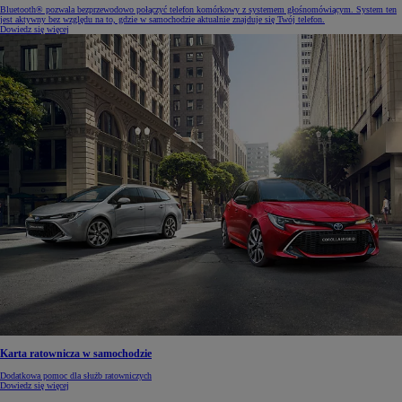
Bluetooth® pozwala bezprzewodowo połączyć telefon komórkowy z systemem głośnomówiącym. System ten
jest aktywny bez względu na to, gdzie w samochodzie aktualnie znajduje się Twój telefon.
Dowiedz się więcej
Karta ratownicza w samochodzie
Dodatkowa pomoc dla służb ratowniczych
Dowiedz się więcej