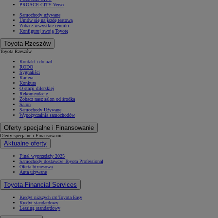
PROACE CITY Verso
Samochody używane
Umów się na jazdę testową
Zobacz wszystkie cenniki
Konfiguruj swoją Toyotę
Toyota Rzeszów
Toyota Rzeszów
Kontakt i dojazd
RODO
Sygnaliści
Kariera
Konkurs
O stacji dilerskiej
Rekomendacje
Zobacz nasz salon od środka
Salon
Samochody Używane
Wypożyczalnia samochodów
Oferty specjalne i Finansowanie
Oferty specjalne i Finansowanie
Aktualne oferty
Finał wyprzedaży 2025
Samochody dostawcze Toyota Professional
Oferta biznesowa
Auta używane
Toyota Financial Services
Kredyt niższych rat Toyota Easy
Kredyt standardowy
Leasing standardowy