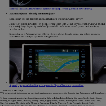
Sprawdź, jak zaktualizować starsze systemy nawigacji Toyota.
(Opens in new window)
Zaktualizuj teraz i ciesz się komfortem jazdy!
Sprawdź czy jest już dostępna kolejna aktualizacja systemu nawigacji Toyoty:
Jeżeli Twój system nawigacji jest z serii Toyota Touch with Go lub Toyota Touch 2 with Go zaloguj
się w sekcji Moja Toyota by dodać swój samochód i móc aktualizować system multimedialny
w trybie on-line.
Skonsultuj się z Autoryzowanym Dilerem Toyoty lub wejdź na tę stronę, aby pobrać najnowsze
aktualizacje dla starszych systemów nawigacyjnych.
Sprawdź, jak pobrać aktualizacje do systemów Toyota Touch w trybie on-line.
* Źródło danych: HERE maps.
** Ta opcja może nie być dostępna we wszystkich urządzenia. Aby poznać szczegóły, skonsultuj się z Autoryzowanym Dilerem Toyoty.
(1) Dane uwzględniają następujące kraje: Albanię, Austrię, Białoruś, Belgię, Bośnię, Bułgarię, Chorwację, Czechy, Danię, Estonię,
Finlandię, Francję (z Andorą i Monako), Niemcy, Grecję, Węgry, Islandię, Irlandię, Włochy (z San Marino i Watykanem), Łotwę,
Litwę, Luksemburg, Macedonię, Maltę, Mołdawię, Czarnogórę, Holandię, Norwegię, Polskę, Portugalię, Rumunię, Rosję
(z Kaliningradem), Serbię, Słowację, Słowenię, Hiszpanię (z Gibraltarem i Wyspami Kanaryjskimi), Szwecję, Szwajcarię