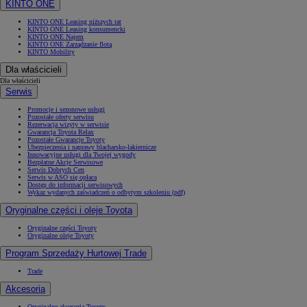
KINTO ONE
KINTO ONE Leasing niższych rat
KINTO ONE Leasing konsumencki
KINTO ONE Najem
KINTO ONE Zarządzanie flotą
KINTO Mobility
Dla właścicieli
Dla właścicieli
Serwis
Promocje i sezonowe usługi
Pozostałe oferty serwisu
Rezerwacja wizyty w serwisie
Gwarancja Toyota Relax
Pozostałe Gwarancje Toyoty
Ubezpieczenia i naprawy blacharsko-lakiernicze
Innowacyjne usługi dla Twojej wygody
Bezpłatne Akcje Serwisowe
Serwis Dobrych Cen
Serwis w ASO się opłaca
Dostęp do informacji serwisowych
Wykaz wydanych zaświadczeń o odbytym szkoleniu (pdf)
Oryginalne części i oleje Toyota
Oryginalne części Toyoty
Oryginalne oleje Toyoty
Program Sprzedaży Hurtowej Trade
Trade
Akcesoria
Oryginalne akcesoria Toyoty