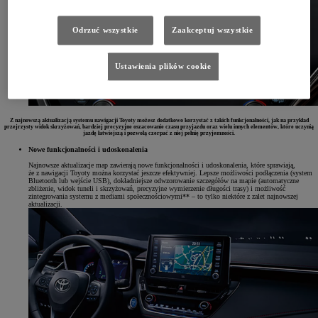
Odrzuć wszystkie
Zaakceptuj wszystkie
Ustawienia plików cookie
Z najnowszą aktualizacją systemu nawigacji Toyoty możesz dodatkowo korzystać z takich funkcjonalności, jak na przykład
przejrzysty widok skrzyżowań, bardziej precyzyjne oszacowanie czasu przyjazdu oraz wielu innych elementów, które uczynią
jazdę łatwiejszą i pozwolą czerpać z niej pełnię przyjemności.
Nowe funkcjonalności i udoskonalenia
Najnowsze aktualizacje map zawierają nowe funkcjonalności i udoskonalenia, które sprawiają,
że z nawigacji Toyoty można korzystać jeszcze efektywniej. Lepsze możliwości podłączenia (system
Bluetooth lub wejście USB), dokładniejsze odwzorowanie szczegółów na mapie (automatyczne
zbliżenie, widok tuneli i skrzyżowań, precyzyjne wymierzenie długości trasy) i możliwość
zintegrowania systemu z mediami społecznościowymi** – to tylko niektóre z zalet najnowszej
aktualizacji.