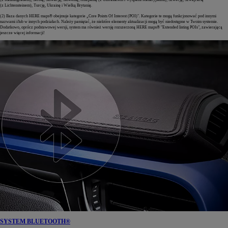
(z Lichtensteinem), Turcję, Ukrainę i Wielką Brytanię.
(2) Baza danych HERE maps® obejmuje kategorie „Core Points Of Interest (POI)". Kategorie te mogą funkcjonować pod innymi
nazwami i/lub w innych podziałach. Należy pamiętać, że niektóre elementy aktualizacji mogą być niedostępne w Twoim systemie.
Dodatkowo, oprócz podstawowej wersji, system ma również wersję rozszerzoną HERE maps® "Extended listing POIs", zawierającą
jeszcze więcej informacji!
SYSTEM BLUETOOTH®