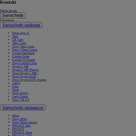
Kontakt
Napisz do nas
Samochody
Samochody
Samochody osobowe
Nowe Aygo X
Yaris
GR Yaris
Yaris Cross
Nowy Yaris Cross
Nowy Urban Cruiser
Corolla Hatchback
Corolla Sedan
Corolla TS Kombi
Nowa Corolla Cross
Toyota C-HR
Toyota C-HR Plug-in
Nowa Toyota C-HR+
Nowa Toyota bZ4X
Nowa Toyota bZ4X Touring
Camry
Prius
Mirai
Nowy RAV4
Land Cruiser
Nowy GR GT
Samochody dostawcze
Hilux
Nowy Hilux
Nowy Hilux Electric
PROACE Max
PROACE
PROACE Verso
PROACE CITY