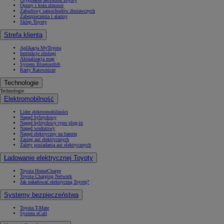
Opony i koła zimowe
Zabudowy samochodów dostawczych
Zabezpieczenia i alarmy
Sklep Toyoty
Strefa klienta
Aplikacja MyToyota
Instrukcje obsługi
Aktualizacja map
System Bluetooth®
Karty Ratownicze
Technologie
Technologie
Elektromobilność
Lider elektromobilności
Napęd hybrydowy
Napęd hybrydowy typu plug-in
Napęd wodorowy
Napęd elektryczny na baterię
Zasięg aut elektrycznych
Zalety posiadania aut elektrycznych
Ładowanie elektrycznej Toyoty
Toyota HomeCharge
Toyota Charging Network
Jak naładować elektryczną Toyotę?
Systemy bezpieczeństwa
Toyota T-Mate
System eCall