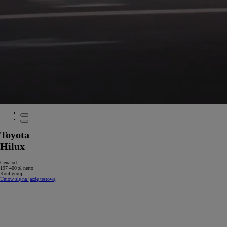
Toyota
Hilux
Cena od
197 400 zł netto
Konfiguruj
Umów się na jazdę testową