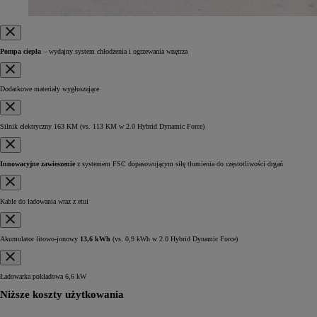
Pompa ciepła
– wydajny system chłodzenia i ogrzewania wnętrza
Dodatkowe materiały wygłuszające
Silnik elektryczny 163 KM
(vs. 113 KM w 2.0 Hybrid Dynamic Force)
Innowacyjne zawieszenie
z systemem FSC dopasowującym siłę tłumienia do częstotliwości drgań
Kable do ładowania wraz z etui
Akumulator litowo-jonowy
13,6 kWh
(vs. 0,9 kWh w 2.0 Hybrid Dynamic Force)
Ładowarka pokładowa 6,6 kW
Niższe koszty użytkowania