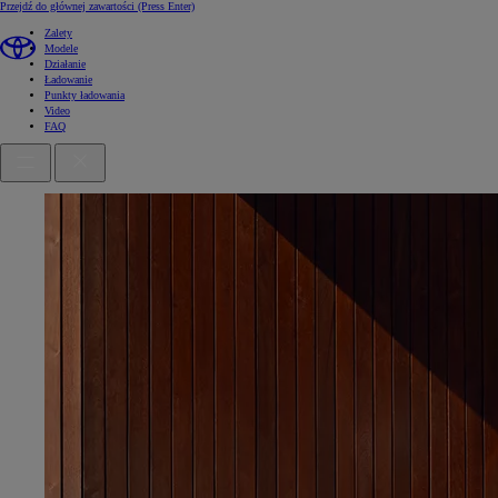
Przejdź do głównej zawartości
(Press Enter)
Zalety
Modele
Działanie
Ładowanie
Punkty ładowania
Video
FAQ