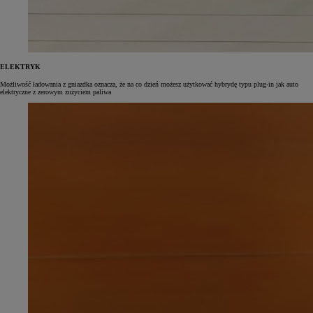
ELEKTRYK
Możliwość ładowania z gniazdka oznacza, że na co dzień możesz użytkować hybrydę typu plug‑in jak auto
elektryczne z zerowym zużyciem paliwa