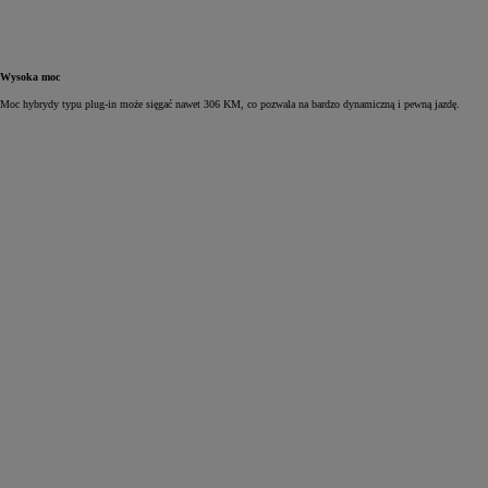
Wysoka moc
Moc hybrydy typu plug‑in może sięgać nawet 306 KM, co pozwala na bardzo dynamiczną i pewną jazdę.