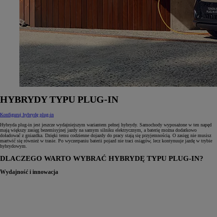
HYBRYDY TYPU PLUG‑IN
Konfiguruj hybrydę plug-in
Hybryda plug‑in jest jeszcze wydajniejszym wariantem pełnej hybrydy. Samochody wyposażone w ten napęd
mają większy zasięg bezemisyjnej jazdy na samym silniku elektrycznym, a baterię można dodatkowo
doładować z gniazdka. Dzięki temu codzienne dojazdy do pracy stają się przyjemnością. O zasięg nie musisz
martwić się również w trasie. Po wyczerpaniu baterii pojazd nie traci osiągów, lecz kontynuuje jazdę w trybie
hybrydowym.
DLACZEGO WARTO WYBRAĆ HYBRYDĘ TYPU PLUG‑IN?
Wydajność i innowacja