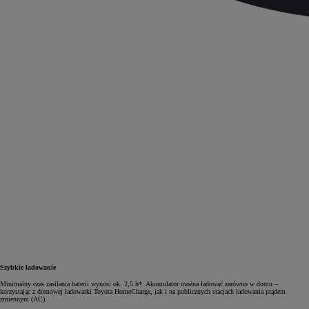
Szybkie ładowanie
Minimalny czas zasilania baterii wynosi ok. 2,5 h*. Akumulator można ładować zarówno w domu –
korzystając z domowej ładowarki Toyota HomeCharge, jak i na publicznych stacjach ładowania prądem
zmiennym (AC).