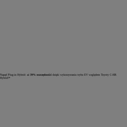
Napęd Plug-in Hybrid: aż
39% oszczędności
dzięki wykorzystaniu trybu EV względem Toyoty C-HR
Hybrid!*