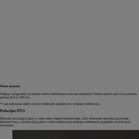
Niższe spalanie
Większy zasięg jazdy na samym silniku elektrycznym pozwala zmniejszyć średnie zużycie paliwa do poziomu
poniżej litra na 100 km.
* Czas ładowania zależy od mocy ładowarki pokładowej i instalacji elektrycznej.
Podwójne DNA
Hybryda typu plug‑in łączy w sobie zalety napędu hybrydowego, który doskonale sprawdza się podczas
dłuższych tras, z możliwością jazdy w trybie elektrycznym podczas codziennych przejazdów na krótszych
dystansach.