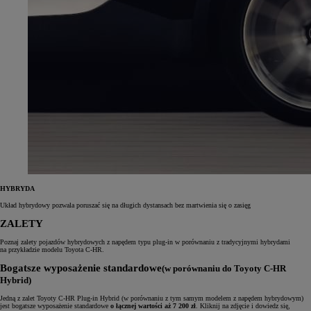
HYBRYDA
Układ hybrydowy pozwala poruszać się na długich dystansach bez martwienia się o zasięg
ZALETY
Poznaj zalety pojazdów hybrydowych z napędem typu plug‑in w porównaniu z tradycyjnymi hybrydami
na przykładzie modelu Toyota C‑HR.
Bogatsze wyposażenie standardowe
(w porównaniu do Toyoty C-HR
Hybrid)
Jedną z zalet Toyoty C-HR Plug-in Hybrid (w porównaniu z tym samym modelem z napędem hybrydowym)
jest bogatsze wyposażenie standardowe
o łącznej wartości aż 7 200 zł
. Kliknij na zdjęcie i dowiedz się,