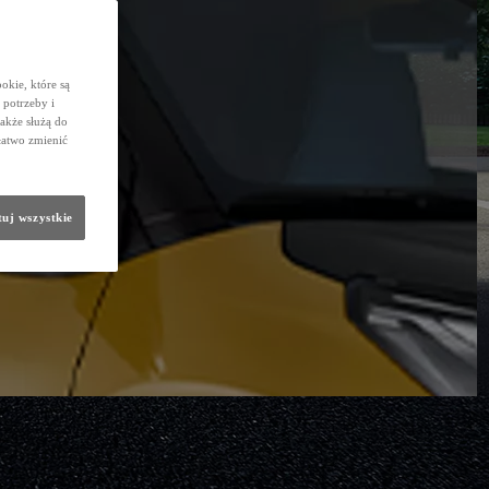
okie, które są
potrzeby i
także służą do
łatwo zmienić
uj wszystkie