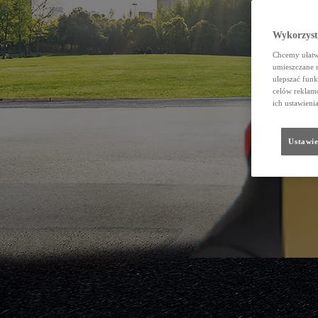
Wykorzystu
Chcemy ułatwi
umieszczane 
ulepszać funk
celów reklamo
ich ustawieni
Ustawie