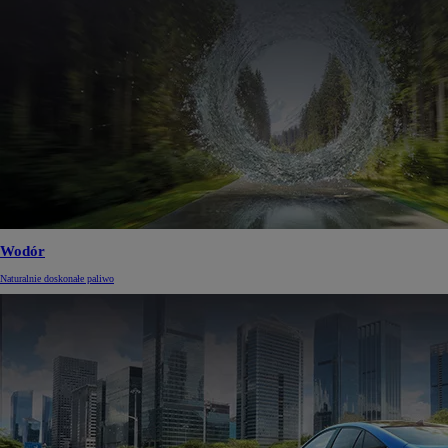
Wodór
Naturalnie doskonałe paliwo
Od
81 900 zł
Yaris Cross
HYBRID