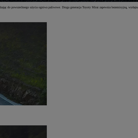
dzając do powszechnego użycia ogniwa paliwowe. Druga generacja Toyoty Mirai zapewnia bezemisyjną, wydajną 