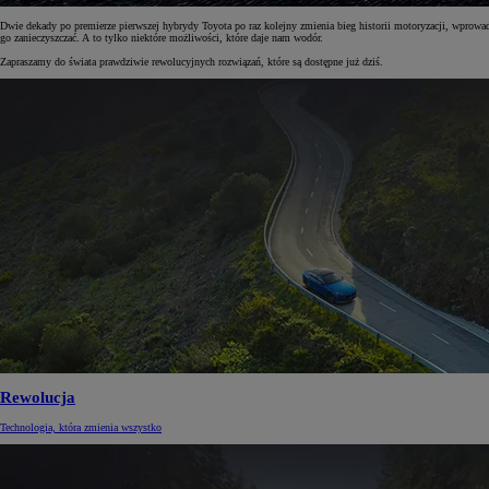
Dwie dekady po premierze pierwszej hybrydy Toyota po raz kolejny zmienia bieg historii motoryzacji, wprowa
go zanieczyszczać. A to tylko niektóre możliwości, które daje nam wodór.
Zapraszamy do świata prawdziwie rewolucyjnych rozwiązań, które są dostępne już dziś.
Rewolucja
Technologia, która zmienia wszystko