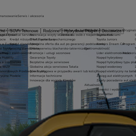
inansowanie
Serwis i akcesoria
ferta dla firm
Serwis
Ekobonus dla hybryd Toyoty
Kluby dla dzieci i młodzieży
Oryginaln
zne
SUV i Terenowe
Rodzinne
Hybrydowe Plug-in
Dostawcze
ego Toyota?
oyota Financial Services
Rezerwacja wizyty w serwisie
Oferta dla osób z niepełnosprawnościami
Toyota Kids
ocie
Kredyt niższych rat Toyota Easy
Oferta serwisu mechanicznego
Toyota Juniors
a w Europie
Kredyt standardowy
Specjalna oferta dla aut po gwarancji podstawowej
Konkurs Dream Car
Program 
ki Toyoty
Leasing standardowy
Oferta serwisu blacharsko-lakierniczego
Elektromobilność
a Way
łatności elektroniczne
Promocje i usługi sezonowe
Lider elektromobilności
Akcesori
a Mobility
Gwarancje Toyoty
Napęd hybrydowy
a a środowisko
Bezpłatne akcje serwisowe
Napęd hybrydowy typu plu
a WLTP
Globalna akcja serwisowa Takata
Napęd wodorowy
Rekordowych Przebiegów Toyoty
Pomoc drogowa w przypadku awarii lub kolizji
Napęd elektryczny na bate
ryczne Modele
Informacje techniczne
Zasięg aut elektrycznych
Innowacje dla wygody Klientów
Zalety posiadania aut elek
Aktualności
Nowości i wydarzenia
Newsletter
Porady
Regulacje CAFE