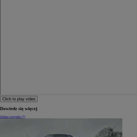
Od
105 300 zł
Corolla Hatchback
HYBRID
Click to play video
Dowiedz się więcej
Zobacz wszystko (7)