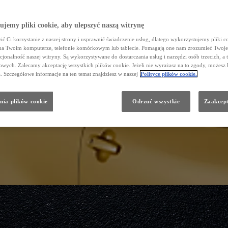
jemy pliki cookie, aby ulepszyć naszą witrynę
ć Ci korzystanie z naszej strony i usprawnić świadczenie usług, dlatego wykorzystujemy pliki co
na Twoim komputerze, telefonie komórkowym lub tablecie. Pomagają one nam zrozumieć Twoje 
cjonalność naszej witryny. Są wykorzystywane do dostarczania usług i narzędzi osób trzecich, a 
wych. Zalecamy akceptację wszystkich plików cookie. Jeżeli nie wyrażasz na to zgody, możesz 
a. Szczegółowe informacje na ten temat znajdziesz w naszej
Polityce plików cookie.
nia plików cookie
Odrzuć wszystkie
Zaakcept