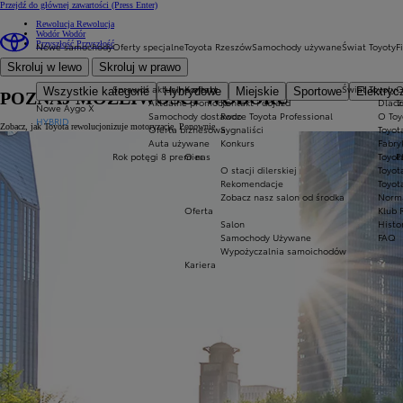
Przejdź do głównej zawartości
(Press Enter)
Rewolucja
Rewolucja
Wodór
Wodór
Przyszłość
Przyszłość
Nowe samochody
Oferty specjalne
Toyota Rzeszów
Samochody używane
Świat Toyoty
F
Skroluj w lewo
Skroluj w prawo
Sprawdź aktualne oferty
Kontakt
Świat Toyoty
O
Wszystkie kategorie
Hybrydowe
Miejskie
Sportowe
Elektryc
POZNAJ MOŻLIWOŚCI WODORU
Aktualne promocje
Kontakt i dojazd
Dlacz
T
Nowe Aygo X
Samochody dostawcze Toyota Professional
Rodo
O Toy
HYBRID
Zobacz, jak Toyota rewolucjonizuje motoryzację. Ponownie.
Oferta biznesowa
Sygnaliści
Toyot
Auta używane
Konkurs
Fabry
Rok potęgi 8 premier
O nas
Toyot
P
O stacji dilerskiej
Toyot
Rekomendacje
Toyot
Zobacz nasz salon od środka
Norm
Oferta
Klub 
Salon
Histo
Samochody Używane
FAQ
Wypożyczalnia samoichodów
Kariera