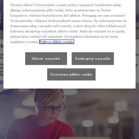
Chcemy ułatwić Ci korzystanie z naszej strony i usprawnić świadczenie usług,
dlatego wykorzystujemy pliki cookie, które są umieszczane na Twoim
komputerze, telefonie komórkowym lub tablecie. Pomagają one nam zrozumieć
Twoje potrzeby i ulepszać funkcjonalność naszej witryny. Są wykorzystywane do
dostarczania usług i narzędzi osób trzecich, a także służą do celów reklamowych.
Zalecamy akceptację wszystkich plików cookie. Jeżeli nie wyrażasz na to zgody,
możesz łatwo zmienić ich ustawienia. Szczegółowe informacje na ten temat
znajdziesz w naszej
Polityce plików cookie.
Toyota Connectivity Match
Sprawdź, w jaki sposób możesz w pełni wykorzystać Usługi Connected w Twojej Toyocie za pomocą narzędzia
Toyota Connectivity Match!
Odrzuć wszystkie
Zaakceptuj wszystkie
Wpisz numer identyfikacyjny Twojego samochodu (VIN) a dowiesz się, które ze zdalnych usług (takich jak np.
lokalizowanie samochodu, zdalne ustawianie temperatury, ładowanie pojazdu itp.) są dostępne dla Twojego
pojazdu w aplikacji MyToyota. Skorzystaj z Connectivity Match, sprawdź swoje usługi, pobierz aplikację
Ustawienia plików cookie
My Toyota i ciesz się jazdą!
Sprawdź