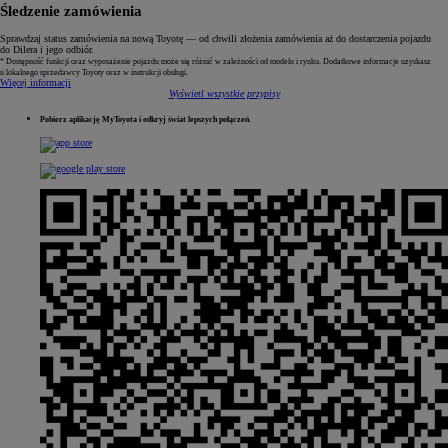
Śledzenie zamówienia
Sprawdzaj status zamówienia na nową Toyotę — od chwili złożenia zamówienia aż do dostarczenia pojazdu
do Dilera i jego odbiór.
* Dostępność funkcji oraz wyposażenie pojazdu może się różnić w zależności od modelu i rynku. Dodatkowe informacje uzyskasz
u lokalnego sprzedawcy Toyoty oraz w instrukcji obsługi.
Więcej informacji
Wyświetl wszystkie przypisy
Pobierz aplikację MyToyota i odkryj świat lepszych połączeń.