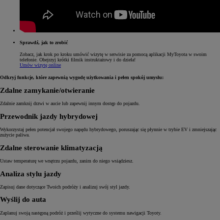
Sprawdź, jak to zrobić
Zobacz, jak krok po kroku umówić wizytę w serwisie za pomocą aplikacji MyToyota w swoim
telefonie. Obejrzyj krótki filmik instruktażowy i do dzieła!
Umów wizytę online
Odkryj funkcje, które zapewnią wygodę użytkowania i pełen spokój umysłu:
Zdalne zamykanie/otwieranie
Zdalnie zamknij drzwi w aucie lub zapewnij innym dostęp do pojazdu.
Przewodnik jazdy hybrydowej
Wykorzystaj pełen potencjał swojego napędu hybrydowego, poruszając się płynnie w trybie EV i zmniejszając
zużycie paliwa.
Zdalne sterowanie klimatyzacją
Ustaw temperaturę we wnętrzu pojazdu, zanim do niego wsiądziesz.
Analiza stylu jazdy
Zapisuj dane dotyczące Twoich podróży i analizuj swój styl jazdy.
Wyślij do auta
Zaplanuj swoją następną podróż i prześlij wytyczne do systemu nawigacji Toyoty.