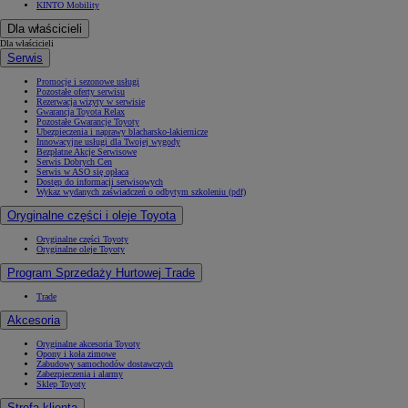
KINTO Mobility
Dla właścicieli
Dla właścicieli
Serwis
Promocje i sezonowe usługi
Pozostałe oferty serwisu
Rezerwacja wizyty w serwisie
Gwarancja Toyota Relax
Pozostałe Gwarancje Toyoty
Ubezpieczenia i naprawy blacharsko-lakiernicze
Innowacyjne usługi dla Twojej wygody
Bezpłatne Akcje Serwisowe
Serwis Dobrych Cen
Serwis w ASO się opłaca
Dostęp do informacji serwisowych
Wykaz wydanych zaświadczeń o odbytym szkoleniu (pdf)
Oryginalne części i oleje Toyota
Oryginalne części Toyoty
Oryginalne oleje Toyoty
Program Sprzedaży Hurtowej Trade
Trade
Akcesoria
Oryginalne akcesoria Toyoty
Opony i koła zimowe
Zabudowy samochodów dostawczych
Zabezpieczenia i alarmy
Sklep Toyoty
Strefa klienta