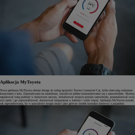
Aplikacja MyToyota
Nowa aplikacja MyToyota oferuje dostęp do usług łączności Toyota Connected Car, które ułatwiają codzienne
korzystanie z auta. Zainstalowana na smartfonie, umożliwia zdalne komunikowanie się z samochodem. Możesz
zaplanować trasę podróży w domowym zaciszu, zlokalizować miejsce postoju samochodu, przeanalizować swój
styl jazdy i go zoptymalizować, dostosować temperaturę w kabinie i wiele więcej. Aplikacja MyToyota została
tak zaprojektowana, by w przyszłości mogła służyć jako główny środek kontaktu kierowcy z pojazdem.