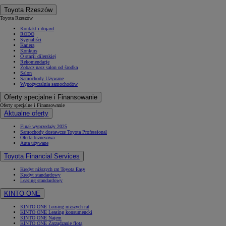
Toyota Rzeszów
Toyota Rzeszów
Kontakt i dojazd
RODO
Sygnaliści
Kariera
Konkurs
O stacji dilerskiej
Rekomendacje
Zobacz nasz salon od środka
Salon
Samochody Używane
Wypożyczalnia samochodów
Oferty specjalne i Finansowanie
Oferty specjalne i Finansowanie
Aktualne oferty
Finał wyprzedaży 2025
Samochody dostawcze Toyota Professional
Oferta biznesowa
Auta używane
Toyota Financial Services
Kredyt niższych rat Toyota Easy
Kredyt standardowy
Leasing standardowy
KINTO ONE
KINTO ONE Leasing niższych rat
KINTO ONE Leasing konsumencki
KINTO ONE Najem
KINTO ONE Zarządzanie flotą