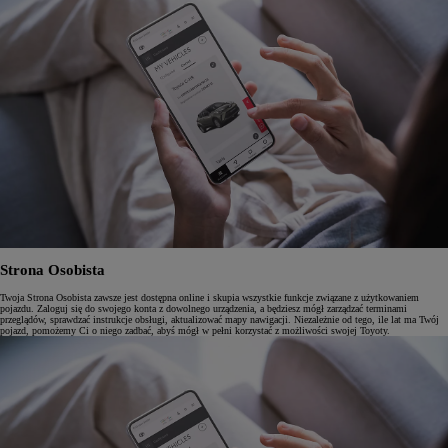
Strona Osobista
Twoja Strona Osobista zawsze jest dostępna online i skupia wszystkie funkcje związane z użytkowaniem
pojazdu. Zaloguj się do swojego konta z dowolnego urządzenia, a będziesz mógł zarządzać terminami
przeglądów, sprawdzać instrukcje obsługi, aktualizować mapy nawigacji. Niezależnie od tego, ile lat ma Twój
pojazd, pomożemy Ci o niego zadbać, abyś mógł w pełni korzystać z możliwości swojej Toyoty.