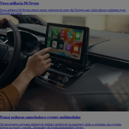
Nowa aplikacja MyToyota
Nowa aplikacja MyToyota oferuje zestaw połączonych usług dla Twojego auta, które ułatwią codzienne życie.
Dowiedz się więcej
Poznaj najlepsze samochodowe systemy multimedialne
Od łatwiejszego używania ulubionych aplikacji mobilnych po nawigację, która w mgnieniu oka wyszuka
miejsce na postój i posiłek. Zapraszamy do świata multimediów Toyoty.