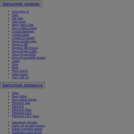
Samochody osobowe
Nowe Aygo X
Yaris
GR Yaris
Yaris Cross
Nowy Yaris Cross
Nowy Urban Cruiser
Corolla Hatchback
Corolla Sedan
Corolla TS Kombi
Nowa Corolla Cross
Toyota C-HR
Toyota C-HR Plug-in
Nowa Toyota C-HR+
Nowa Toyota bZ4X
Nowa Toyota bZ4X Touring
Camry
Prius
Mirai
Nowy RAV4
Land Cruiser
Nowy GR GT
Samochody dostawcze
Hilux
Nowy Hilux
Nowy Hilux Electric
PROACE Max
PROACE
PROACE Verso
PROACE CITY
PROACE CITY Verso
Samochody używane
Umów się na jazdę testową
Zobacz wszystkie cenniki
Konfiguruj swoją Toyotę