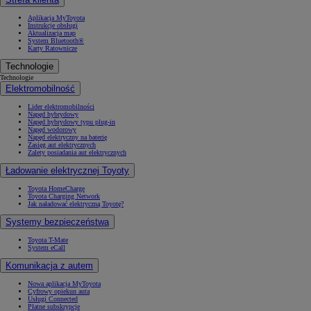
Aplikacja MyToyota
Instrukcje obsługi
Aktualizacja map
System Bluetooth®
Karty Ratownicze
Technologie
Technologie
Elektromobilność
Lider elektromobilności
Napęd hybrydowy
Napęd hybrydowy typu plug-in
Napęd wodorowy
Napęd elektryczny na baterię
Zasięg aut elektrycznych
Zalety posiadania aut elektrycznych
Ładowanie elektrycznej Toyoty
Toyota HomeCharge
Toyota Charging Network
Jak naładować elektryczną Toyotę?
Systemy bezpieczeństwa
Toyota T-Mate
System eCall
Komunikacja z autem
Nowa aplikacja MyToyota
Cyfrowy opiekun auta
Usługi Connected
Płatne subskrypcje