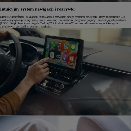
Intuicyjny system nawigacji i rozrywki
Ciesz się korzyściami płynącymi z posiadania zaawansowanego systemu nawigacji, który poinformuje Cię
o aktualnej sytuacji na wybranej trasie, lokalizacji fotoradarów, prognozie pogody i interesujących punktach
(POI)*. Dzięki interfejsom Apple CarPlay™ i Android Auto™ możesz odtwarzać muzykę i korzystać
z ulubionych aplikacji w swoim smartfonie.