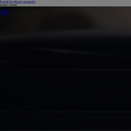
(Press Enter)
Przejdź do głównej zawartości
loaded content