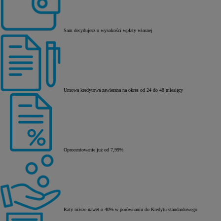
Sam decydujesz o wysokości wpłaty własnej
Umowa kredytowa zawierana na okres od 24 do 48 miesięcy
Oprocentowanie już od 7,99%
Raty niższe nawet o 40% w porównaniu do Kredytu standardowego