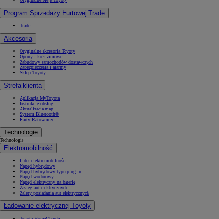
Oryginalne oleje Toyoty
Program Sprzedaży Hurtowej Trade
Trade
Akcesoria
Oryginalne akcesoria Toyoty
Opony i koła zimowe
Zabudowy samochodów dostawczych
Zabezpieczenia i alarmy
Sklep Toyoty
Strefa klienta
Aplikacja MyToyota
Instrukcje obsługi
Aktualizacja map
System Bluetooth®
Karty Ratownicze
Technologie
Technologie
Elektromobilność
Lider elektromobilności
Napęd hybrydowy
Napęd hybrydowy typu plug-in
Napęd wodorowy
Napęd elektryczny na baterię
Zasięg aut elektrycznych
Zalety posiadania aut elektrycznych
Ładowanie elektrycznej Toyoty
Toyota HomeCharge