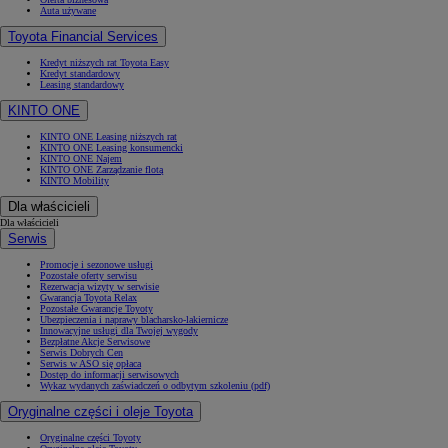
Auta używane
Toyota Financial Services
Kredyt niższych rat Toyota Easy
Kredyt standardowy
Leasing standardowy
KINTO ONE
KINTO ONE Leasing niższych rat
KINTO ONE Leasing konsumencki
KINTO ONE Najem
KINTO ONE Zarządzanie flotą
KINTO Mobility
Dla właścicieli
Dla właścicieli
Serwis
Promocje i sezonowe usługi
Pozostałe oferty serwisu
Rezerwacja wizyty w serwisie
Gwarancja Toyota Relax
Pozostałe Gwarancje Toyoty
Ubezpieczenia i naprawy blacharsko-lakiernicze
Innowacyjne usługi dla Twojej wygody
Bezpłatne Akcje Serwisowe
Serwis Dobrych Cen
Serwis w ASO się opłaca
Dostęp do informacji serwisowych
Wykaz wydanych zaświadczeń o odbytym szkoleniu (pdf)
Oryginalne części i oleje Toyota
Oryginalne części Toyoty