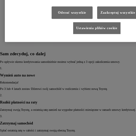
Odrzuć wszystkie
Zaakceptuj wszystkie
Ustawienia plików cookie
Sam zdecyduj, co dalej
Po upływie okresu kredytowania samodzielnie możesz wybrać jedną z 3 opcji zakończenia umowy.
1.
Wymień auto na nowe
Rekomendacja!
Po 3 lub 4 latach zostaw Dilerowi swój samochód w rozliczeniu i wybierz nową Toyotę.
2.
Rozłóż płatności na raty
Zatrzymaj swoją Toyotę, a ostatnią ratę zamień na wygodne płatności miesięczne w ramach umowy kredytowej.
3.
Zatrzymaj samochód
Spłać ostatnią ratę w całości i zatrzymaj swoją obecną Toyotę.