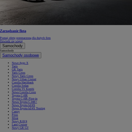
Zarządzanie flotą
Poznaj ofertę przeznaczoną dla dużych firm
Dowiedz się więcej
Samochody
Samochody
Samochody osobowe
Nowe Aygo X
Yaris
GR Yaris
Yaris Cross
Nowy Yaris Cross
Nowy Urban Cruiser
Corolla Hatchback
Corolla Sedan
Corolla TS Kombi
Nowa Corolla Cross
Toyota C-HR
Toyota C-HR Plug-in
Nowa Toyota C-HR+
Nowa Toyota bZ4X
Nowa Toyota bZ4X Touring
Camry
Prius
Mirai
Nowy RAV4
Land Cruiser
Nowy GR GT