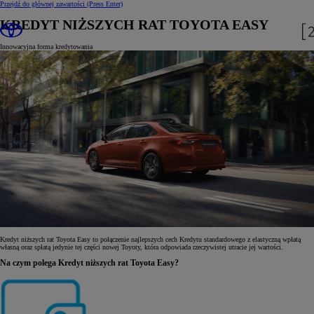
Przejdź do głównej zawartości
(Press Enter)
KREDYT NIŻSZYCH RAT TOYOTA EASY
Innowacyjna forma kredytowania
Kredyt niższych rat Toyota Easy to połączenie najlepszych cech Kredytu standardowego z elastyczną wpłatą
własną oraz spłatą jedynie tej części nowej Toyoty, która odpowiada rzeczywistej utracie jej wartości.
Na czym polega Kredyt niższych rat Toyota Easy?