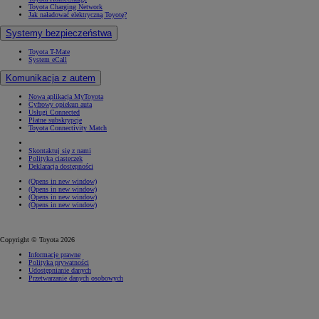
Toyota Charging Network
Jak naładować elektryczną Toyotę?
Systemy bezpieczeństwa
Toyota T-Mate
System eCall
Komunikacja z autem
Nowa aplikacja MyToyota
Cyfrowy opiekun auta
Usługi Connected
Płatne subskrypcje
Toyota Connectivity Match
Skontaktuj się z nami
Polityka ciasteczek
Deklaracja dostępności
(Opens in new window)
(Opens in new window)
(Opens in new window)
(Opens in new window)
Copyright © Toyota 2026
Informacje prawne
Polityka prywatności
Udostępnianie danych
Przetwarzanie danych osobowych