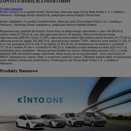
ZAPYTAJ O OFERTĘ DLA SWOJEJ FIRMY
Wypełnij formularz
Kredyt niższych rat to produkt Kredyt Toyota Easy oferowany przez Toyota Bank Polska S.A. z siedzibą w
Warszawie. Wybierając Kredyt niższych rat, podpisujesz umowę Kredytu Toyota Easy.
Kredyt standardowy to produkt Standard Kredyt oferowany przez Toyota Bank Polska S.A. z siedzibą w
Warszawie. Wybierając Kredyt standardowy, podpisujesz umowę Standard Kredytu.
Reprezentatywny przykład dla Kredytu Toyota Easy na zakup nowego samochodu w cenie 144 694,00 zł,
wpłata własna 62 218,42 zł, czas obowiązywania umowy 36 miesięcy: Rzeczywista Roczna Stopa
Oprocentowania (RRSO) wynosi 11,56%, całkowita kwota kredytu (bez kredytowanych kosztów) 82 475,58 zł,
całkowita kwota do zapłaty 103 506,70 zł, oprocentowanie zmienne 7,99%, całkowity koszt kredytu 21 031,12
zł (w tym prowizja 6,25% (5 154,73 zł) odsetki 15 876,39 zł), 35 miesięcznych rat równych w wysokości 1
717,10 zł i ostatnia 36 rata w wysokości 43 408,20 zł. Kalkulacja została dokonana na dzień 2025-10-17 na
reprezentatywnym przykładzie. Wymóg zawarcia dodatkowej umowy ubezpieczenia autocasco (AC) i z tytułu
kradzieży (KR) dla kredytowanego samochodu, której kosztu nie da się przewidzieć - koszt niewliczony do
RRSO. Informacja nie stanowi oferty w rozumieniu przepisów prawa. Udzielenie kredytu zależy od pozytywnej
oceny zdolności kredytowej kredytobiorcy. Finansującym jest Toyota Bank Polska S.A. z siedzibą w
Warszawie.
Produkty finansowe