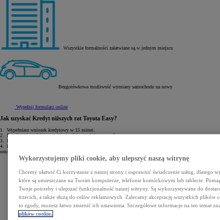
Wszystkie formalności załatwiane są w jednym miejscu
Bezgotówkowa możliwość wymiany samochodu na nowy
Wypełnij formularz online
Jak uzyskać Kredyt niższych rat Toyota Easy?
1.
Wypełniasz wniosek kredytowy w 15 minut.
2.
Przedstawiasz dokument tożsamości oraz dokumenty finansowe.
3.
Po 1 godzinie odbierasz decyzję kredytową.
4.
Podpisujesz
umowę.
Wykorzystujemy pliki cookie, aby ulepszyć naszą witrynę
Chcemy ułatwić Ci korzystanie z naszej strony i usprawnić świadczenie usług, dlatego w
które są umieszczane na Twoim komputerze, telefonie komórkowym lub tablecie. Poma
Twoje potrzeby i ulepszać funkcjonalność naszej witryny. Są wykorzystywane do dostarc
trzecich, a także służą do celów reklamowych. Zalecamy akceptację wszystkich plików co
to zgody, możesz łatwo zmienić ich ustawienia. Szczegółowe informacje na ten temat zna
plików cookie.