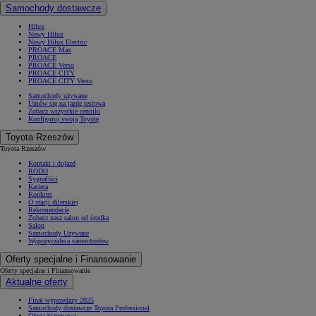
Samochody dostawcze
Hilux
Nowy Hilux
Nowy Hilux Electric
PROACE Max
PROACE
PROACE Verso
PROACE CITY
PROACE CITY Verso
Samochody używane
Umów się na jazdę testową
Zobacz wszystkie cenniki
Konfiguruj swoją Toyotę
Toyota Rzeszów
Toyota Rzeszów
Kontakt i dojazd
RODO
Sygnaliści
Kariera
Konkurs
O stacji dilerskiej
Rekomendacje
Zobacz nasz salon od środka
Salon
Samochody Używane
Wypożyczalnia samochodów
Oferty specjalne i Finansowanie
Oferty specjalne i Finansowanie
Aktualne oferty
Finał wyprzedaży 2025
Samochody dostawcze Toyota Professional
Oferta biznesowa