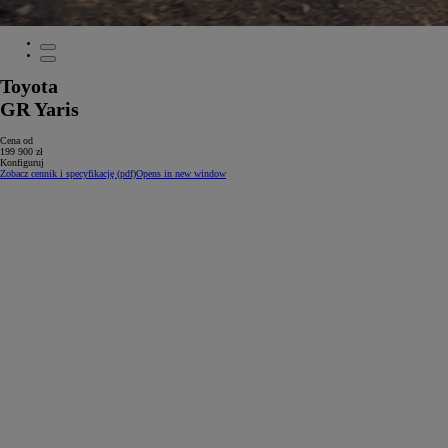
Toyota
GR Yaris
Cena od
199 900 zł
Konfiguruj
Zobacz cennik i specyfikację (pdf)
Opens in new window