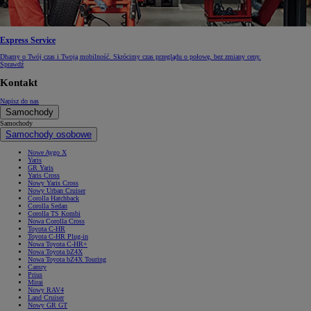
Express Service
Dbamy o Twój czas i Twoją mobilność. Skrócimy czas przeglądu o połowę, bez zmiany ceny.
Sprawdź
Kontakt
Napisz do nas
Samochody
Samochody
Samochody osobowe
Nowe Aygo X
Yaris
GR Yaris
Yaris Cross
Nowy Yaris Cross
Nowy Urban Cruiser
Corolla Hatchback
Corolla Sedan
Corolla TS Kombi
Nowa Corolla Cross
Toyota C-HR
Toyota C-HR Plug-in
Nowa Toyota C-HR+
Nowa Toyota bZ4X
Nowa Toyota bZ4X Touring
Camry
Prius
Mirai
Nowy RAV4
Land Cruiser
Nowy GR GT