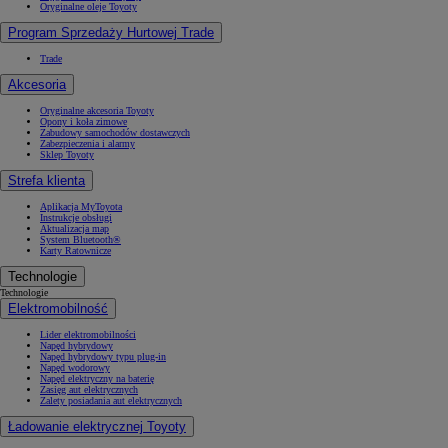
Oryginalne oleje Toyoty
Program Sprzedaży Hurtowej Trade
Trade
Akcesoria
Oryginalne akcesoria Toyoty
Opony i koła zimowe
Zabudowy samochodów dostawczych
Zabezpieczenia i alarmy
Sklep Toyoty
Strefa klienta
Aplikacja MyToyota
Instrukcje obsługi
Aktualizacja map
System Bluetooth®
Karty Ratownicze
Technologie
Technologie
Elektromobilność
Lider elektromobilności
Napęd hybrydowy
Napęd hybrydowy typu plug-in
Napęd wodorowy
Napęd elektryczny na baterię
Zasięg aut elektrycznych
Zalety posiadania aut elektrycznych
Ładowanie elektrycznej Toyoty