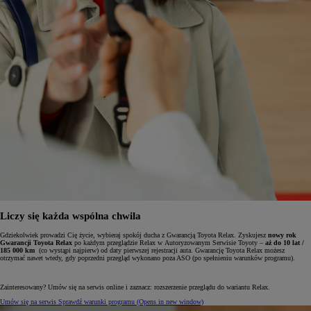
Liczy się każda wspólna chwila
Gdziekolwiek prowadzi Cię życie, wybieraj spokój ducha z Gwarancją Toyota Relax. Zyskujesz
nowy rok
Gwarancji Toyota Relax
po każdym przeglądzie Relax w Autoryzowanym Serwisie Toyoty –
aż do 10 lat /
185 000 km
(co wystąpi najpierw) od daty pierwszej rejestracji auta. Gwarancję Toyota Relax możesz
otrzymać nawet wtedy, gdy poprzedni przegląd wykonano poza ASO (po spełnieniu warunków programu).
Zainteresowany? Umów się na serwis online i zaznacz: rozszerzenie przeglądu do wariantu Relax.
Umów się na serwis
Sprawdź warunki programu
(Opens in new window)