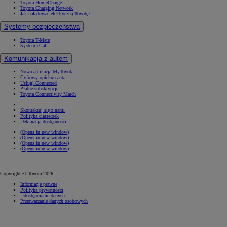
Toyota HomeCharge
Toyota Charging Network
Jak naładować elektryczną Toyotę?
Systemy bezpieczeństwa
Toyota T-Mate
System eCall
Komunikacja z autem
Nowa aplikacja MyToyota
Cyfrowy opiekun auta
Usługi Connected
Płatne subskrypcje
Toyota Connectivity Match
Skontaktuj się z nami
Polityka ciasteczek
Deklaracja dostępności
(Opens in new window)
(Opens in new window)
(Opens in new window)
(Opens in new window)
Copyright © Toyota 2026
Informacje prawne
Polityka prywatności
Udostępnianie danych
Przetwarzanie danych osobowych