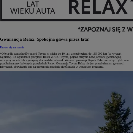
Gwarancja Relax. Spokojna głowa przez lata!
Umów się na serwis
*Oferta dla samochodów marki Toyota w wieku do 10 lat i z przebiegiem do 185 000 km (co wystąpi
najpierw). Po wykonaniu przeglądu Relax w ASO Toyota, pojazd otrzyma nową ochronę gwarancyjną,
zazwyczaj na rok lub wymagany dla modelu interwał. Ważność gwarancji Toyota Relax może być cyklicznie
przedłużana przy kolejnych przeglądach Relax. Gwarancja Toyota Relax nie jest przedłużeniem gwarancji
fabrycznej, obowiązuje ona na odrębnych zasadach określonych w warunkach programu.