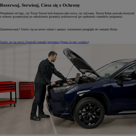
Rezerwuj, Serwisuj, Ciesz się z Ochrony
Niezależnie od tego, czy Twoja Toyota była kupiona jako nowa, czy używana, Toyota Relax pozwala korzystać
z ochrony gwarancyjnej po zakończeniu gwarancji podstawowej (po spełnieniu warunków programu).
Zainteresowany? Umów się na serwis online i zaznacz: rozszerzenie przeglądu do wariantu Relax.
Umów się na serwis
Sprawdź warunki programu
(Opens in new window)