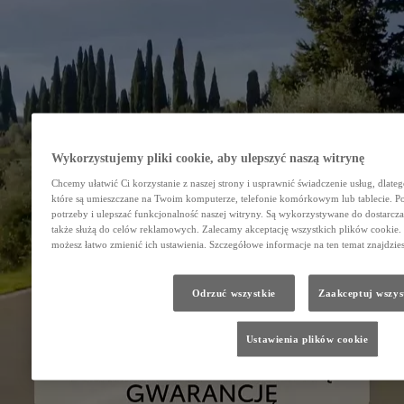
Wykorzystujemy pliki cookie, aby ulepszyć naszą witrynę
Chcemy ułatwić Ci korzystanie z naszej strony i usprawnić świadczenie usług, dlate
które są umieszczane na Twoim komputerze, telefonie komórkowym lub tablecie. 
potrzeby i ulepszać funkcjonalność naszej witryny. Są wykorzystywane do dostarczan
także służą do celów reklamowych. Zalecamy akceptację wszystkich plików cookie. J
możesz łatwo zmienić ich ustawienia. Szczegółowe informacje na ten temat znajdzie
Odrzuć wszystkie
Zaakceptuj wszys
Ustawienia plików cookie