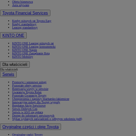
Oferta biznesowa
Auta używane
Toyota Financial Services
Kredyt niższych rat Toyota Easy
Kredyt standardowy
Leasing standardowy
KINTO ONE
KINTO ONE Leasing niższych rat
KINTO ONE Leasing konsumencki
KINTO ONE Najem
KINTO ONE Zarządzanie flotą
KINTO Mobility
Dla właścicieli
Dla właścicieli
Serwis
Promocje i sezonowe usługi
Pozostałe oferty serwisu
Rezerwacja wizyty w serwisie
Gwarancja Toyota Relax
Pozostałe Gwarancje Toyoty
Ubezpieczenia i naprawy blacharsko-lakiernicze
Innowacyjne usługi dla Twojej wygody
Bezpłatne Akcje Serwisowe
Serwis Dobrych Cen
Serwis w ASO się opłaca
Dostęp do informacji serwisowych
Wykaz wydanych zaświadczeń o odbytym szkoleniu (pdf)
Oryginalne części i oleje Toyota
Oryginalne części Toyoty