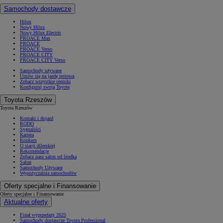
Samochody dostawcze
Hilux
Nowy Hilux
Nowy Hilux Electric
PROACE Max
PROACE
PROACE Verso
PROACE CITY
PROACE CITY Verso
Samochody używane
Umów się na jazdę testową
Zobacz wszystkie cenniki
Konfiguruj swoją Toyotę
Toyota Rzeszów
Toyota Rzeszów
Kontakt i dojazd
RODO
Sygnaliści
Kariera
Konkurs
O stacji dilerskiej
Rekomendacje
Zobacz nasz salon od środka
Salon
Samochody Używane
Wypożyczalnia samochodów
Oferty specjalne i Finansowanie
Oferty specjalne i Finansowanie
Aktualne oferty
Finał wyprzedaży 2025
Samochody dostawcze Toyota Professional