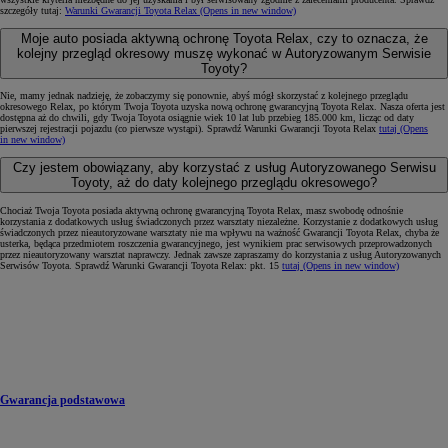
szczegóły tutaj:
Warunki Gwarancji Toyota Relax
(Opens in new window)
Moje auto posiada aktywną ochronę Toyota Relax, czy to oznacza, że
kolejny przegląd okresowy muszę wykonać w Autoryzowanym Serwisie
Toyoty?
Nie, mamy jednak nadzieję, że zobaczymy się ponownie, abyś mógł skorzystać z kolejnego przeglądu
okresowego Relax, po którym Twoja Toyota uzyska nową ochronę gwarancyjną Toyota Relax. Nasza oferta jest
dostępna aż do chwili, gdy Twoja Toyota osiągnie wiek 10 lat lub przebieg 185.000 km, licząc od daty
pierwszej rejestracji pojazdu (co pierwsze wystąpi). Sprawdź Warunki Gwarancji Toyota Relax
tutaj
(Opens
in new window)
Czy jestem obowiązany, aby korzystać z usług Autoryzowanego Serwisu
Toyoty, aż do daty kolejnego przeglądu okresowego?
Chociaż Twoja Toyota posiada aktywną ochronę gwarancyjną Toyota Relax, masz swobodę odnośnie
korzystania z dodatkowych usług świadczonych przez warsztaty niezależne. Korzystanie z dodatkowych usług
świadczonych przez nieautoryzowane warsztaty nie ma wpływu na ważność Gwarancji Toyota Relax, chyba że
usterka, będąca przedmiotem roszczenia gwarancyjnego, jest wynikiem prac serwisowych przeprowadzonych
przez nieautoryzowany warsztat naprawczy. Jednak zawsze zapraszamy do korzystania z usług Autoryzowanych
Serwisów Toyota. Sprawdź Warunki Gwarancji Toyota Relax: pkt. 15
tutaj
(Opens in new window)
Gwarancja podstawowa