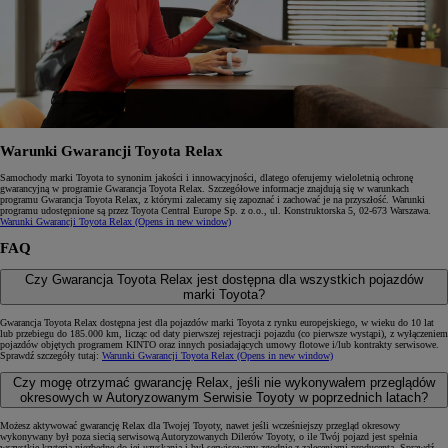
Warunki Gwarancji Toyota Relax
Samochody marki Toyota to synonim jakości i innowacyjności, dlatego oferujemy wieloletnią ochronę
gwarancyjną w programie Gwarancja Toyota Relax. Szczegółowe informacje znajdują się w warunkach
programu Gwarancja Toyota Relax, z którymi zalecamy się zapoznać i zachować je na przyszłość. Warunki
programu udostępnione są przez Toyota Central Europe Sp. z o.o., ul. Konstruktorska 5, 02‑673 Warszawa.
Warunki Gwarancji Toyota Relax
(Opens in new window)
FAQ
Czy Gwarancja Toyota Relax jest dostępna dla wszystkich pojazdów
marki Toyota?
Gwarancja Toyota Relax dostępna jest dla pojazdów marki Toyota z rynku europejskiego, w wieku do 10 lat
lub przebiegu do 185.000 km, licząc od daty pierwszej rejestracji pojazdu (co pierwsze wystąpi), z wyłączeniem
pojazdów objętych programem KINTO oraz innych posiadających umowy flotowe i/lub kontrakty serwisowe.
Sprawdź szczegóły tutaj:
Warunki Gwarancji Toyota Relax
(Opens in new window)
Czy mogę otrzymać gwarancję Relax, jeśli nie wykonywałem przeglądów
okresowych w Autoryzowanym Serwisie Toyoty w poprzednich latach?
Możesz aktywować gwarancję Relax dla Twojej Toyoty, nawet jeśli wcześniejszy przegląd okresowy
wykonywany był poza siecią serwisową Autoryzowanych Dilerów Toyoty, o ile Twój pojazd jest spełnia
wszystkie kryteria niezbędne do jej uzyskania i był serwisowany zgodnie z zaleceniami producenta. Sprawdź