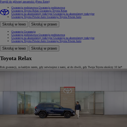
Przejdź do głównej zawartości
(Press Enter)
Gwarancja podstawowa
Gwarancja podstawowa
Gwarancja Toyota Relax
Gwarancja Toyota Relax
Gwarancja na akumulatory trakcyjne
Gwarancja na akumulatory trakcyjne
Gwarancja Toyota Pewne Auto
Gwarancja Toyota Pewne Auto
Skroluj w lewo
Skroluj w prawo
Gwarancja
Gwarancja
Gwarancja podstawowa
Gwarancja podstawowa
Gwarancja na akumulatory trakcyjne
Gwarancja na akumulatory trakcyjne
Gwarancja Toyota Pewne Auto
Gwarancja Toyota Pewne Auto
Skroluj w lewo
Skroluj w prawo
Toyota Relax
Rok gwarancji, za każdym razem, gdy serwisujesz z nami, aż do chwili, gdy Twoja Toyota ukończy 10 lat*