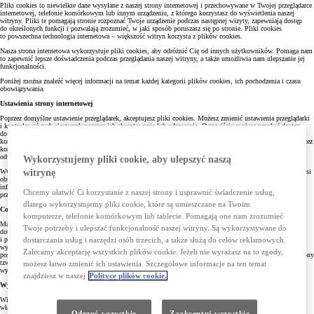
Pliki cookies to niewielkie dane wysyłane z naszej strony internetowej i przechowywane w Twojej przeglądarce
internetowej, telefonie komórkowym lub innym urządzeniu, z którego korzystasz do wyświetlenia naszej
witryny. Pliki te pomagają stronie rozpoznać Twoje urządzenie podczas następnej wizyty, zapewniają dostęp
do określonych funkcji i pozwalają zrozumieć, w jaki sposób poruszasz się po stronie. Pliki cookies
to powszechna technologia internetowa – większość witryn korzysta z plików cookies.
Nasza strona internetowa wykorzystuje pliki cookies, aby odróżnić Cię od innych użytkowników. Pomaga nam
to zapewnić lepsze doświadczenia podczas przeglądania naszej witryny, a także umożliwia nam ulepszanie jej
funkcjonalności.
Poniżej można znaleźć więcej informacji na temat każdej kategorii plików cookies, ich pochodzenia i czasu
obowiązywania.
Ustawienia strony internetowej
Poprzez domyślne ustawienie przeglądarek, akceptujesz pliki cookies. Możesz zmienić ustawienia przeglądarki
i kontrolować ruch ciasteczek poprzez ich akceptowanie lub odrzucenie. Oczywiście możesz uzyskać dostęp
do naszych stron internetowych bez instalowania plików cookies. Nastąpi to jednak kosztem jakości
korzystania ze strony internetowej. TCE zapisuje i korzysta z plików cookies za Twoją zgodą wyrażoną poprzez
kontynuowanie przez Ciebie korzystania ze Stron bez zmiany ustawień przeglądarki, której używasz,
odwiedzając nasze strony, o czym informujemy poprzez baner na stronie („wyraźne działanie”).
Wykorzystujemy pliki cookie, aby ulepszyć naszą
Ww. strona posiada narzędzie, które pozwala Ci zarządzać ciasteczkami. Aby go użyć, Twoja przeglądarka musi
witrynę
obsługiwać JavaScript. Jeżeli Twoja przeglądarka nie spełnia powyższego warunku, wciąż możesz przeglądać
informacje o ciasteczkach, ale zarządzanie nimi może odbywać się jedynie ręcznie poprzez ustawienia
Chcemy ułatwić Ci korzystanie z naszej strony i usprawnić świadczenie usług,
przeglądarki.
dlatego wykorzystujemy pliki cookie, które są umieszczane na Twoim
Cofnięcie zgody na cookies
komputerze, telefonie komórkowym lub tablecie. Pomagają one nam zrozumieć
Masz prawo cofnąć zgodę na korzystanie przez Stronę z plików cookies. Służy temu np. zmiana ustawień
Twoje potrzeby i ulepszać funkcjonalność naszej witryny. Są wykorzystywane do
dotyczących plików cookies. Szczegółowe informacje o tym, jak dokonać rekonfiguracji ustawień urządzenia
i przeglądarki, dostępne są w ustawieniach oprogramowania (przeglądarki internetowej). Konkretna
dostarczania usług i narzędzi osób trzecich, a także służą do celów reklamowych.
wyszukiwarka internetowa umożliwia także blokady działania cookies. W pozostałym zakresie stosuje się
Zalecamy akceptację wszystkich plików cookie. Jeżeli nie wyrażasz na to zgody,
postanowienia
Polityki Prywatności
. W wyniku zmiany ustawień konkretnej przeglądarki zostanie umieszczony
tzw. plik cookie opt – out, którego celem jest identyfikacji Twojego sprzeciwu. W każdej przeglądarce należy
możesz łatwo zmienić ich ustawienia. Szczegółowe informacje na ten temat
wykonać taką samą operację wyłączenia cookies.
znajdziesz w naszej
Polityce plików cookie.
Wyłączenie plików cookie
Większość przeglądarek domyślnie akceptuje pliki cookies. Jeśli dezaktywujesz używanie plików cookies,
włączysz ostrzeżenia przed ich użyciem lub nie zaakceptujesz ustawień, niektóre funkcje na stronie Toyoty
Odrzuć wszystkie
Zaakceptuj wszystkie