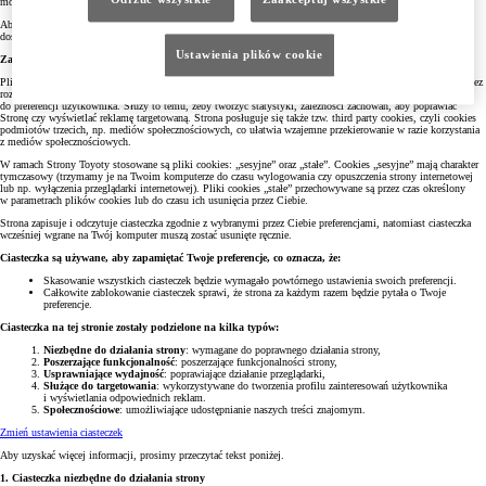
mogą działać niepoprawnie lub być niedostępne.
Aby uzyskać więcej informacji o tym, jak Toyota przetwarza Twoje dane osobowe, a także o tym, jak żądać
dostępu do informacji i jak egzekwować przysługujące Ci prawa, zapoznaj się z naszą
Polityką Prywatności
.
Ustawienia plików cookie
Zawartość strony internetowej Toyoty. Cel stosowania cookies.
Pliki cookies służą temu, aby ułatwić korzystanie ze strony, poprawić jej funkcjonalność, ale także aby poprzez
rozpoznawanie urządzenia Użytkownika i odpowiednie wyświetlenie strony internetowej dostosować przekaz
do preferencji użytkownika. Służy to temu, żeby tworzyć statystyki, zależności zachowań, aby poprawiać
Stronę czy wyświetlać reklamę targetowaną. Strona posługuje się także tzw. third party cookies, czyli cookies
podmiotów trzecich, np. mediów społecznościowych, co ułatwia wzajemne przekierowanie w razie korzystania
z mediów społecznościowych.
W ramach Strony Toyoty stosowane są pliki cookies: „sesyjne” oraz „stałe”. Cookies „sesyjne” mają charakter
tymczasowy (trzymamy je na Twoim komputerze do czasu wylogowania czy opuszczenia strony internetowej
lub np. wyłączenia przeglądarki internetowej). Pliki cookies „stałe” przechowywane są przez czas określony
w parametrach plików cookies lub do czasu ich usunięcia przez Ciebie.
Strona zapisuje i odczytuje ciasteczka zgodnie z wybranymi przez Ciebie preferencjami, natomiast ciasteczka
wcześniej wgrane na Twój komputer muszą zostać usunięte ręcznie.
Ciasteczka są używane, aby zapamiętać Twoje preferencje, co oznacza, że:
Skasowanie wszystkich ciasteczek będzie wymagało powtórnego ustawienia swoich preferencji.
Całkowite zablokowanie ciasteczek sprawi, że strona za każdym razem będzie pytała o Twoje
preferencje.
Ciasteczka na tej stronie zostały podzielone na kilka typów:
Niezbędne do działania strony
: wymagane do poprawnego działania strony,
Poszerzające funkcjonalność
: poszerzające funkcjonalności strony,
Usprawniające wydajność
: poprawiające działanie przeglądarki,
Służące do targetowania
: wykorzystywane do tworzenia profilu zainteresowań użytkownika
i wyświetlania odpowiednich reklam.
Społecznościowe
: umożliwiające udostępnianie naszych treści znajomym.
Zmień ustawienia ciasteczek
Aby uzyskać więcej informacji, prosimy przeczytać tekst poniżej.
1. Ciasteczka niezbędne do działania strony