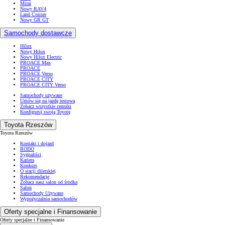
Mirai
Nowy RAV4
Land Cruiser
Nowy GR GT
Samochody dostawcze
Hilux
Nowy Hilux
Nowy Hilux Electric
PROACE Max
PROACE
PROACE Verso
PROACE CITY
PROACE CITY Verso
Samochody używane
Umów się na jazdę testową
Zobacz wszystkie cenniki
Konfiguruj swoją Toyotę
Toyota Rzeszów
Toyota Rzeszów
Kontakt i dojazd
RODO
Sygnaliści
Kariera
Konkurs
O stacji dilerskiej
Rekomendacje
Zobacz nasz salon od środka
Salon
Samochody Używane
Wypożyczalnia samochodów
Oferty specjalne i Finansowanie
Oferty specjalne i Finansowanie