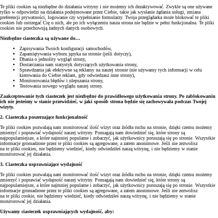
Te pliki cookies są niezbędne do działania witryny i nie możemy ich dezaktywować. Zwykle są one używane
tylko w odpowiedzi na działania podejmowane przez Ciebie, takie jak wysłanie żądania usługi, zmiana
preferencji prywatności, logowanie czy wypełnianie formularzy. Twoja przeglądarka może blokować te pliki
cookies lub ostrzegać Cię o nich, ale po ich wyłączeniu nasza strona nie będzie w pełni funkcjonalna. Te pliki
cookies nie przechowują żadnych danych osobowych.
Niezbędne ciasteczka są używane do…
Zapisywania Twoich konfiguracji samochodów,
Zapamiętywania wyboru języka na stronie (jeśli dotyczy),
Dbania o jednolity wygląd strony,
Dostarczania nam statystyk dotyczących użytkowania strony,
Sprawdzania jak efektywne są reklamy na naszej stronie (nie używamy tych informacji w celu
kierowania do Ciebie reklam, gdy odwiedzasz inne strony),
Monitorowania błędów i ulepszania strony,
Testowania nowego wyglądu naszej strony.
Zaakceptowanie tych ciasteczek jest niezbędne do prawidłowego użytkowania strony. Po zablokowaniu
ich nie jesteśmy w stanie przewidzieć, w jaki sposób strona będzie się zachowywała podczas Twojej
wizyty.
2. Ciasteczka poszerzające funkcjonalność
Te pliki cookies pozwalają nam monitorować ilość wizyt oraz źródła ruchu na stronie, dzięki czemu możemy
zmierzyć i poprawiać wydajność naszej witryny. Pomagają nam dowiedzieć się, które strony są
najpopularniejsze, a które najmniej popularne i zobaczyć, jak użytkownicy poruszają się po stronie. Wszystkie
informacje gromadzone przez te pliki cookies są agregowane, a zatem anonimowe. Jeśli nie zezwolisz
na te pliki cookies, nie będziemy wiedzieć, kiedy odwiedziłeś naszą witrynę, i nie będziemy w stanie
monitorować jej działania.
3. Ciasteczka usprawniające wydajność
Te pliki cookies pozwalają nam monitorować ilość wizyt oraz źródła ruchu na stronie, dzięki czemu możemy
zmierzyć i poprawiać wydajność naszej witryny. Pomagają nam dowiedzieć się, które strony są
najpopularniejsze, a które najmniej popularne i zobaczyć, jak użytkownicy poruszają się po stronie. Wszystkie
informacje gromadzone przez te pliki cookies są agregowane, a zatem anonimowe. Jeśli nie zezwolisz
na te pliki cookie, nie będziemy wiedzieć, kiedy odwiedziłeś naszą witrynę, i nie będziemy w stanie
monitorować jej działania.
Używamy ciasteczek usprawniających wydajność, aby: