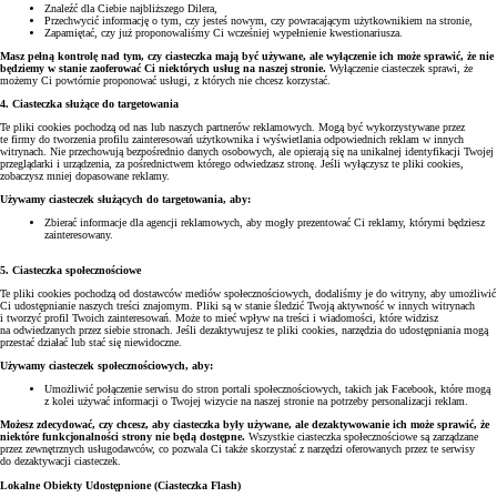
Znaleźć dla Ciebie najbliższego Dilera,
Przechwycić informację o tym, czy jesteś nowym, czy powracającym użytkownikiem na stronie,
Zapamiętać, czy już proponowaliśmy Ci wcześniej wypełnienie kwestionariusza.
Masz pełną kontrolę nad tym, czy ciasteczka mają być używane, ale wyłączenie ich może sprawić, że nie
będziemy w stanie zaoferować Ci niektórych usług na naszej stronie.
Wyłączenie ciasteczek sprawi, że
możemy Ci powtórnie proponować usługi, z których nie chcesz korzystać.
4. Ciasteczka służące do targetowania
Te pliki cookies pochodzą od nas lub naszych partnerów reklamowych. Mogą być wykorzystywane przez
te firmy do tworzenia profilu zainteresowań użytkownika i wyświetlania odpowiednich reklam w innych
witrynach. Nie przechowują bezpośrednio danych osobowych, ale opierają się na unikalnej identyfikacji Twojej
przeglądarki i urządzenia, za pośrednictwem którego odwiedzasz stronę. Jeśli wyłączysz te pliki cookies,
zobaczysz mniej dopasowane reklamy.
Używamy ciasteczek służących do targetowania, aby:
Zbierać informacje dla agencji reklamowych, aby mogły prezentować Ci reklamy, którymi będziesz
zainteresowany.
5. Ciasteczka społecznościowe
Te pliki cookies pochodzą od dostawców mediów społecznościowych, dodaliśmy je do witryny, aby umożliwić
Ci udostępnianie naszych treści znajomym. Pliki są w stanie śledzić Twoją aktywność w innych witrynach
i tworzyć profil Twoich zainteresowań. Może to mieć wpływ na treści i wiadomości, które widzisz
na odwiedzanych przez siebie stronach. Jeśli dezaktywujesz te pliki cookies, narzędzia do udostępniania mogą
przestać działać lub stać się niewidoczne.
Używamy ciasteczek społecznościowych, aby:
Umożliwić połączenie serwisu do stron portali społecznościowych, takich jak Facebook, które mogą
z kolei używać informacji o Twojej wizycie na naszej stronie na potrzeby personalizacji reklam.
Możesz zdecydować, czy chcesz, aby ciasteczka były używane, ale dezaktywowanie ich może sprawić, że
niektóre funkcjonalności strony nie będą dostępne.
Wszystkie ciasteczka społecznościowe są zarządzane
przez zewnętrznych usługodawców, co pozwala Ci także skorzystać z narzędzi oferowanych przez te serwisy
do dezaktywacji ciasteczek.
Lokalne Obiekty Udostępnione (Ciasteczka Flash)