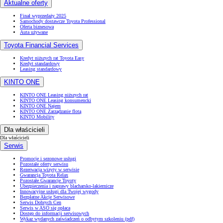
Aktualne oferty
Finał wyprzedaży 2025
Samochody dostawcze Toyota Professional
Oferta biznesowa
Auta używane
Toyota Financial Services
Kredyt niższych rat Toyota Easy
Kredyt standardowy
Leasing standardowy
KINTO ONE
KINTO ONE Leasing niższych rat
KINTO ONE Leasing konsumencki
KINTO ONE Najem
KINTO ONE Zarządzanie flotą
KINTO Mobility
Dla właścicieli
Dla właścicieli
Serwis
Promocje i sezonowe usługi
Pozostałe oferty serwisu
Rezerwacja wizyty w serwisie
Gwarancja Toyota Relax
Pozostałe Gwarancje Toyoty
Ubezpieczenia i naprawy blacharsko-lakiernicze
Innowacyjne usługi dla Twojej wygody
Bezpłatne Akcje Serwisowe
Serwis Dobrych Cen
Serwis w ASO się opłaca
Dostęp do informacji serwisowych
Wykaz wydanych zaświadczeń o odbytym szkoleniu (pdf)