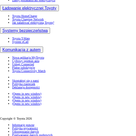
Zalety posiadania aut elektrycznych
Ładowanie elektrycznej Toyoty
Toyota HomeCharge
Toyota Charging Network
Jak naładować elektryczną Toyotę?
Systemy bezpieczeństwa
Toyota T-Mate
System eCall
Komunikacja z autem
Nowa aplikacja MyToyota
Cyfrowy opiekun auta
Usługi Connected
Płatne subskrypcje
Toyota Connectivity Match
Skontaktuj się z nami
Polityka ciasteczek
Deklaracja dostępności
(Opens in new window)
(Opens in new window)
(Opens in new window)
(Opens in new window)
Copyright © Toyota 2026
Informacje prawne
Polityka prywatności
Udostępnianie danych
Przetwarzanie danych osobowych