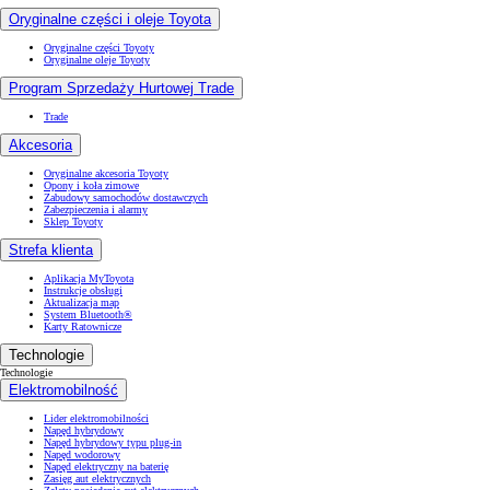
Oryginalne części i oleje Toyota
Oryginalne części Toyoty
Oryginalne oleje Toyoty
Program Sprzedaży Hurtowej Trade
Trade
Akcesoria
Oryginalne akcesoria Toyoty
Opony i koła zimowe
Zabudowy samochodów dostawczych
Zabezpieczenia i alarmy
Sklep Toyoty
Strefa klienta
Aplikacja MyToyota
Instrukcje obsługi
Aktualizacja map
System Bluetooth®
Karty Ratownicze
Technologie
Technologie
Elektromobilność
Lider elektromobilności
Napęd hybrydowy
Napęd hybrydowy typu plug-in
Napęd wodorowy
Napęd elektryczny na baterię
Zasięg aut elektrycznych