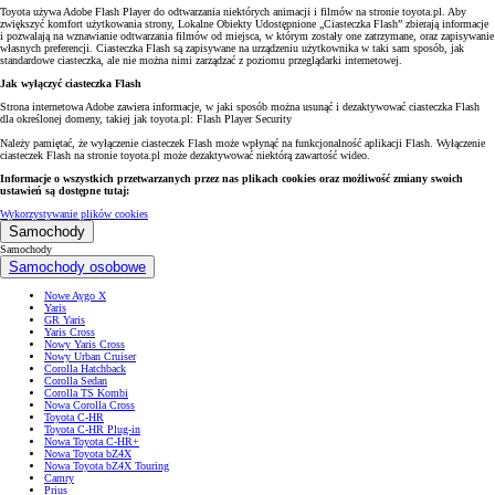
Toyota używa Adobe Flash Player do odtwarzania niektórych animacji i filmów na stronie toyota.pl. Aby
zwiększyć komfort użytkowania strony, Lokalne Obiekty Udostępnione „Ciasteczka Flash” zbierają informacje
i pozwalają na wznawianie odtwarzania filmów od miejsca, w którym zostały one zatrzymane, oraz zapisywanie
własnych preferencji. Ciasteczka Flash są zapisywane na urządzeniu użytkownika w taki sam sposób, jak
standardowe ciasteczka, ale nie można nimi zarządzać z poziomu przeglądarki internetowej.
Jak wyłączyć ciasteczka Flash
Strona internetowa Adobe zawiera informacje, w jaki sposób można usunąć i dezaktywować ciasteczka Flash
dla określonej domeny, takiej jak toyota.pl: Flash Player Security
Należy pamiętać, że wyłączenie ciasteczek Flash może wpłynąć na funkcjonalność aplikacji Flash. Wyłączenie
ciasteczek Flash na stronie toyota.pl może dezaktywować niektórą zawartość wideo.
Informacje o wszystkich przetwarzanych przez nas plikach cookies oraz możliwość zmiany swoich
ustawień są dostępne tutaj:
Wykorzystywanie plików cookies
Samochody
Samochody
Samochody osobowe
Nowe Aygo X
Yaris
GR Yaris
Yaris Cross
Nowy Yaris Cross
Nowy Urban Cruiser
Corolla Hatchback
Corolla Sedan
Corolla TS Kombi
Nowa Corolla Cross
Toyota C-HR
Toyota C-HR Plug-in
Nowa Toyota C-HR+
Nowa Toyota bZ4X
Nowa Toyota bZ4X Touring
Camry
Prius