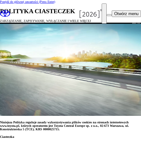
Przejdź do głównej zawartości
(Press Enter)
POLITYKA CIASTECZEK
Otwórz menu
ZARZĄDZANIE, ZAPISYWANIE, WYŁĄCZANIE I WIELE WIĘCEJ
Niniejsza Polityka reguluje zasady wykorzystywania plików cookies na stronach internetowych
www.toyota.pl, których operatorem jest Toyota Central Europe sp. z o.o., 02-673 Warszawa, ul.
Konstruktorska 5 (TCE), KRS 0000025715.
Ciasteczka