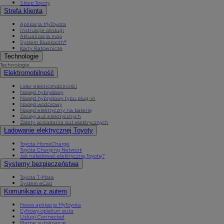
Sklep Toyoty
Strefa klienta
Aplikacja MyToyota
Instrukcje obsługi
Aktualizacja map
System Bluetooth®
Karty Ratownicze
Technologie
Technologie
Elektromobilność
Lider elektromobilności
Napęd hybrydowy
Napęd hybrydowy typu plug-in
Napęd wodorowy
Napęd elektryczny na baterię
Zasięg aut elektrycznych
Zalety posiadania aut elektrycznych
Ładowanie elektrycznej Toyoty
Toyota HomeCharge
Toyota Charging Network
Jak naładować elektryczną Toyotę?
Systemy bezpieczeństwa
Toyota T-Mate
System eCall
Komunikacja z autem
Nowa aplikacja MyToyota
Cyfrowy opiekun auta
Usługi Connected
Płatne subskrypcje