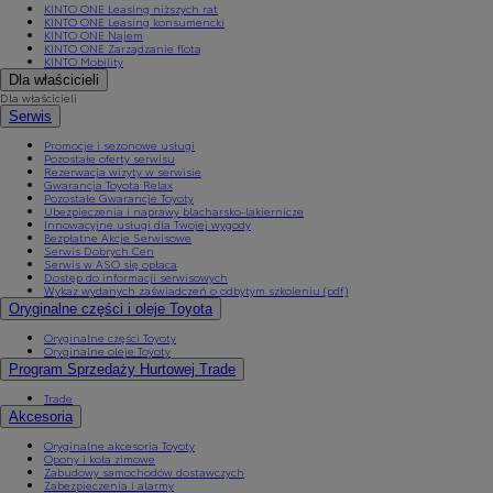
KINTO ONE Leasing niższych rat
KINTO ONE Leasing konsumencki
KINTO ONE Najem
KINTO ONE Zarządzanie flotą
KINTO Mobility
Dla właścicieli
Dla właścicieli
Serwis
Promocje i sezonowe usługi
Pozostałe oferty serwisu
Rezerwacja wizyty w serwisie
Gwarancja Toyota Relax
Pozostałe Gwarancje Toyoty
Ubezpieczenia i naprawy blacharsko-lakiernicze
Innowacyjne usługi dla Twojej wygody
Bezpłatne Akcje Serwisowe
Serwis Dobrych Cen
Serwis w ASO się opłaca
Dostęp do informacji serwisowych
Wykaz wydanych zaświadczeń o odbytym szkoleniu (pdf)
Oryginalne części i oleje Toyota
Oryginalne części Toyoty
Oryginalne oleje Toyoty
Program Sprzedaży Hurtowej Trade
Trade
Akcesoria
Oryginalne akcesoria Toyoty
Opony i koła zimowe
Zabudowy samochodów dostawczych
Zabezpieczenia i alarmy