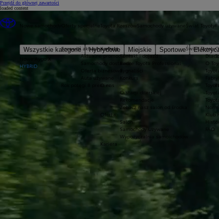
(Press Enter)
Przejdź do głównej zawartości
loaded content
Nowe samochody
Oferty specjalne
Toyota Rzeszów
Samochody używane
Świat Toyoty
F
Sprawdź aktualne oferty
Kontakt
Świat Toyoty
O
Wszystkie kategorie
Hybrydowe
Miejskie
Sportowe
Elektryc
Aktualne promocje
Kontakt i dojazd
Dlacz
T
Nowe Aygo X
Samochody dostawcze Toyota Professional
Rodo
O Toy
HYBRID
Oferta biznesowa
Sygnaliści
Toyot
Auta używane
Konkurs
Fabry
Rok potęgi 8 premier
O nas
Toyot
P
O stacji dilerskiej
Toyot
Rekomendacje
Toyot
Zobacz nasz salon od środka
Norm
Oferta
Klub 
Salon
Histo
Samochody Używane
FAQ
Wypożyczalnia samoichodów
Kariera