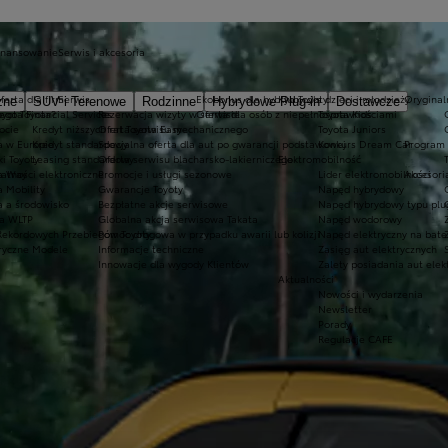
inansowanie
Serwis i akcesoria
ferta dla firm
Serwis
Ekobonus dla hybryd Toyoty
Kluby dla dzieci i młodzieży
Oryginaln
zne
SUV i Terenowe
Rodzinne
Hybrydowe Plug-in
Dostawcze
ego Toyota?
oyota Financial Services
Rezerwacja wizyty w serwisie
Oferta dla osób z niepełnosprawnościami
Toyota Kids
ocie
Kredyt niższych rat Toyota Easy
Oferta serwisu mechanicznego
Toyota Juniors
a w Europie
Kredyt standardowy
Specjalna oferta dla aut po gwarancji podstawowej
Konkurs Dream Car
Program 
ki Toyoty
Leasing standardowy
Oferta serwisu blacharsko-lakierniczego
Elektromobilność
a Way
łatności elektroniczne
Promocje i usługi sezonowe
Lider elektromobilności
Akcesori
a Mobility
Gwarancje Toyoty
Napęd hybrydowy
a a środowisko
Bezpłatne akcje serwisowe
Napęd hybrydowy typu plu
a WLTP
Globalna akcja serwisowa Takata
Napęd wodorowy
Rekordowych Przebiegów Toyoty
Pomoc drogowa w przypadku awarii lub kolizji
Napęd elektryczny na bate
ryczne Modele
Informacje techniczne
Zasięg aut elektrycznych
Innowacje dla wygody Klientów
Zalety posiadania aut elek
Aktualności
Nowości i wydarzenia
Newsletter
Porady
Regulacje CAFE