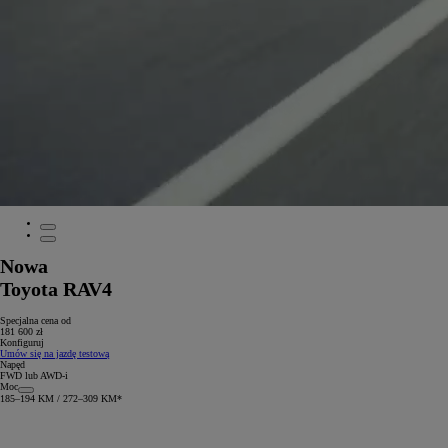
Nowa
Toyota RAV4
Specjalna cena od
181 600 zł
Konfiguruj
Umów się na jazdę testową
Napęd
FWD lub AWD-i
Moc
185–194 KM / 272–309 KM*