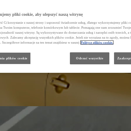
jemy pliki cookie, aby ulepszyć naszą witrynę
ć Ci korzystanie z naszej strony i usprawnić świadczenie usług, dlatego wykorzystujemy pliki co
na Twoim komputerze, telefonie komórkowym lub tablecie. Pomagają one nam zrozumieć Twoje 
cjonalność naszej witryny. Są wykorzystywane do dostarczania usług i narzędzi osób trzecich, a 
wych. Zalecamy akceptację wszystkich plików cookie. Jeżeli nie wyrażasz na to zgody, możesz 
a. Szczegółowe informacje na ten temat znajdziesz w naszej
Polityce plików cookie.
nia plików cookie
Odrzuć wszystkie
Zaakcept