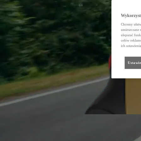
Wykorzystu
Chcemy ułatwi
umieszczane 
ulepszać funk
celów reklamo
ich ustawieni
Ustawie