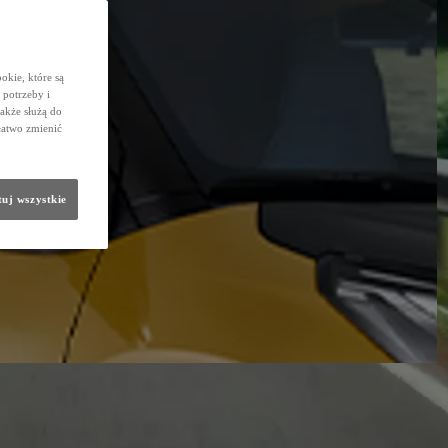
okie, które są
potrzeby i
także służą do
łatwo zmienić
uj wszystkie