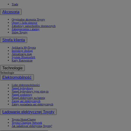
Trade
Akcesoria
Oryginalne akcesoria Toyoty
Opony i koła zimowe
Zabudowy samochodów dostawczych
Zabezpieczenia i alarmy
Sklep Toyoty
Strefa klienta
Aplikacja MyToyota
Instrukcje obsługi
Aktualizacja map
System Bluetooth®
Karty Ratownicze
Technologie
Technologie
Elektromobilność
Lider elektromobilności
Napęd hybrydowy
Napęd hybrydowy typu plug-in
Napęd wodorowy
Napęd elektryczny na baterię
Zasięg aut elektrycznych
Zalety posiadania aut elektrycznych
Ładowanie elektrycznej Toyoty
Toyota HomeCharge
Toyota Charging Network
Jak naładować elektryczną Toyotę?