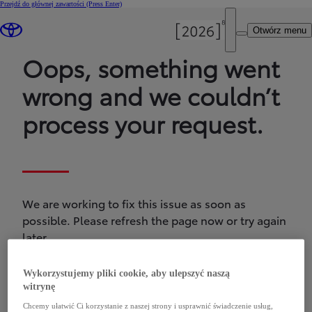
Przejdź do głównej zawartości
(Press Enter)
Otwórz menu
Oops, something went
wrong and we couldn’t
process your request.
We are working to fix this issue as soon as
possible. Please refresh the page now or try again
later.
Wykorzystujemy pliki cookie, aby ulepszyć naszą
witrynę
Chcemy ułatwić Ci korzystanie z naszej strony i usprawnić świadczenie usług,