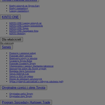
Kredyt niższych rat Toyota Easy
Kredyt standardowy
Leasing standardowy
KINTO ONE
KINTO ONE Leasing niższych rat
KINTO ONE Leasing konsumencki
KINTO ONE Najem
KINTO ONE Zarządzanie flotą
KINTO Mobility
Dla właścicieli
Dla właścicieli
Serwis
Promocje i sezonowe usługi
Pozostałe oferty serwisu
Rezerwacja wizyty w serwisie
Gwarancja Toyota Relax
Pozostałe Gwarancje Toyoty
Ubezpieczenia i naprawy blacharsko-lakiernicze
Innowacyjne usługi dla Twojej wygody
Bezpłatne Akcje Serwisowe
Serwis Dobrych Cen
Serwis w ASO się opłaca
Dostęp do informacji serwisowych
Wykaz wydanych zaświadczeń o odbytym szkoleniu (pdf)
Oryginalne części i oleje Toyota
Oryginalne części Toyoty
Oryginalne oleje Toyoty
Program Sprzedaży Hurtowej Trade