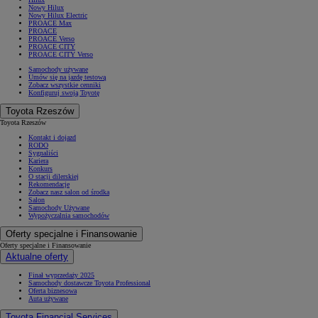
Nowy Hilux
Nowy Hilux Electric
PROACE Max
PROACE
PROACE Verso
PROACE CITY
PROACE CITY Verso
Samochody używane
Umów się na jazdę testową
Zobacz wszystkie cenniki
Konfiguruj swoją Toyotę
Toyota Rzeszów
Toyota Rzeszów
Kontakt i dojazd
RODO
Sygnaliści
Kariera
Konkurs
O stacji dilerskiej
Rekomendacje
Zobacz nasz salon od środka
Salon
Samochody Używane
Wypożyczalnia samochodów
Oferty specjalne i Finansowanie
Oferty specjalne i Finansowanie
Aktualne oferty
Finał wyprzedaży 2025
Samochody dostawcze Toyota Professional
Oferta biznesowa
Auta używane
Toyota Financial Services