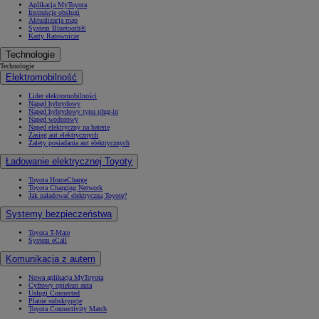
Aplikacja MyToyota
Instrukcje obsługi
Aktualizacja map
System Bluetooth®
Karty Ratownicze
Technologie
Technologie
Elektromobilność
Lider elektromobilności
Napęd hybrydowy
Napęd hybrydowy typu plug-in
Napęd wodorowy
Napęd elektryczny na baterię
Zasięg aut elektrycznych
Zalety posiadania aut elektrycznych
Ładowanie elektrycznej Toyoty
Toyota HomeCharge
Toyota Charging Network
Jak naładować elektryczną Toyotę?
Systemy bezpieczeństwa
Toyota T-Mate
System eCall
Komunikacja z autem
Nowa aplikacja MyToyota
Cyfrowy opiekun auta
Usługi Connected
Płatne subskrypcje
Toyota Connectivity Match