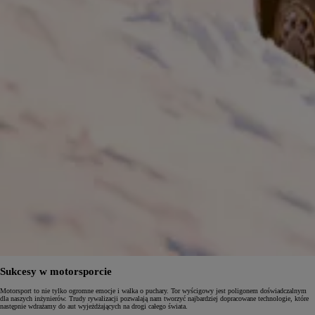
Sukcesy w motorsporcie
Motorsport to nie tylko ogromne emocje i walka o puchary. Tor wyścigowy jest poligonem doświadczalnym
dla naszych inżynierów. Trudy rywalizacji pozwalają nam tworzyć najbardziej dopracowane technologie, które
następnie wdrażamy do aut wyjeżdżających na drogi całego świata.