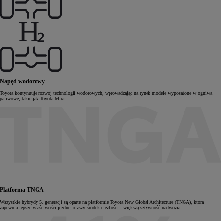
Napęd wodorowy
Toyota kontynuuje rozwój technologii wodorowych, wprowadzając na rynek modele wyposażone w ogniwa
paliwowe, takie jak Toyota Mirai.
Platforma TNGA
Wszystkie hybrydy 5. generacji są oparte na platformie Toyota New Global Architecture (TNGA), która
zapewnia lepsze właściwości jezdne, niższy środek ciężkości i większą sztywność nadwozia.