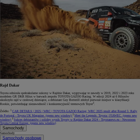
Rajd Dakar
Toyota odniosła spektakularne sukcesy w Rajdzie Dakar, wygrywając te zawody w 2019, 2022 i 2023 roku
modelem GR DKR Hilux w barwach zespołu TOYOTA GAZOO Racing. W edycji 2024 aż 6 Hiluxów
ukończyło rajd w czołowej dziesiątce, a debiutant Guy Botterill zdobył pierwsze miejsce w klasyfikacji
3
Rookie, potwierdzając niezawodność i konkurencyjność terenowych Toyot
.
1
Źródło:
CAR DETAILS | 2025 | WRC | TOYOTA GAZOO Racing; WRC 2025 result after Round 5: Rally
2
de Portugal - Toyota UK Magazine.
(opens new window)
Meet the Legends: Toyota | FIAWEC.
(opens new
3
window)
Sukces debiutantów i solidny wynik Toyoty w Rajdzie Dakar 2024 - Toyotanews.eu - Newsroom
Toyota Central Europe.
(opens new window)
Samochody
Samochody
Samochody osobowe