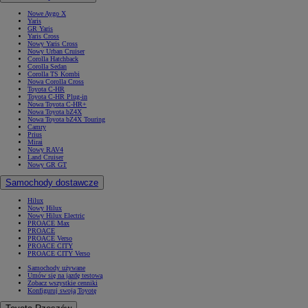
Nowe Aygo X
Yaris
GR Yaris
Yaris Cross
Nowy Yaris Cross
Nowy Urban Cruiser
Corolla Hatchback
Corolla Sedan
Corolla TS Kombi
Nowa Corolla Cross
Toyota C-HR
Toyota C-HR Plug-in
Nowa Toyota C-HR+
Nowa Toyota bZ4X
Nowa Toyota bZ4X Touring
Camry
Prius
Mirai
Nowy RAV4
Land Cruiser
Nowy GR GT
Samochody dostawcze
Hilux
Nowy Hilux
Nowy Hilux Electric
PROACE Max
PROACE
PROACE Verso
PROACE CITY
PROACE CITY Verso
Samochody używane
Umów się na jazdę testową
Zobacz wszystkie cenniki
Konfiguruj swoją Toyotę