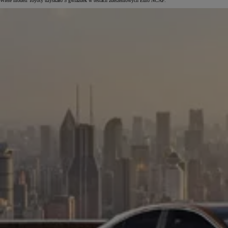
Wiele modeli Toyoty uzyskało 5 gwiazdek w testach zderzeniowych Euro NCAP.