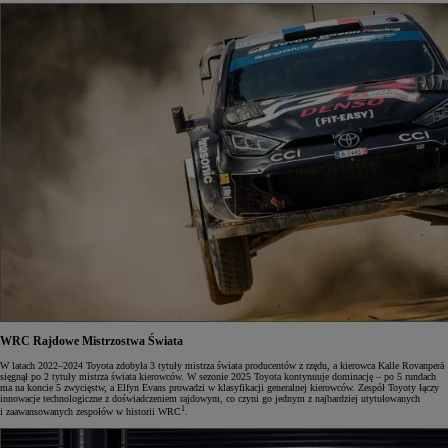
WRC
Rajdowe Mistrzostwa Świata
W latach 2022–2024 Toyota zdobyła 3 tytuły mistrza świata producentów z rzędu, a kierowca Kalle Rovanperä
sięgnął po 2 tytuły mistrza świata kierowców. W sezonie 2025 Toyota kontynuuje dominację – po 5 rundach
ma na koncie 5 zwycięstw, a Elfyn Evans prowadzi w klasyfikacji generalnej kierowców. Zespół Toyoty łączy
innowacje technologiczne z doświadczeniem rajdowym, co czyni go jednym z najbardziej utytułowanych
1
i zaawansowanych zespołów w historii WRC
.