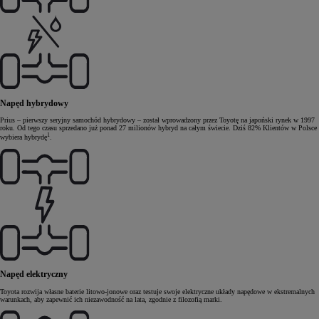
Napęd hybrydowy
Prius – pierwszy seryjny samochód hybrydowy – został wprowadzony przez Toyotę na japoński rynek w 1997
roku. Od tego czasu sprzedano już ponad 27 milionów hybryd na całym świecie. Dziś 82% Klientów w Polsce
1
wybiera hybrydę
.
Napęd elektryczny
Toyota rozwija własne baterie litowo-jonowe oraz testuje swoje elektryczne układy napędowe w ekstremalnych
warunkach, aby zapewnić ich niezawodność na lata, zgodnie z filozofią marki.