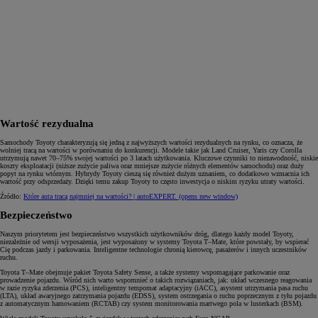
Wartość rezydualna
Samochody Toyoty charakteryzują się jedną z najwyższych wartości rezydualnych na rynku, co oznacza, że
wolniej tracą na wartości w porównaniu do konkurencji. Modele takie jak Land Cruiser, Yaris czy Corolla
utrzymują nawet 70–75% swojej wartości po 3 latach użytkowania. Kluczowe czynniki to niezawodność, niskie
koszty eksploatacji (niższe zużycie paliwa oraz mniejsze zużycie różnych elementów samochodu) oraz duży
popyt na rynku wtórnym. Hybrydy Toyoty cieszą się również dużym uznaniem, co dodatkowo wzmacnia ich
wartość przy odsprzedaży. Dzięki temu zakup Toyoty to często inwestycja o niskim ryzyku utraty wartości.
Źródło:
Które auta tracą najmniej na wartości? | autoEXPERT.
(opens new window)
Bezpieczeństwo
Naszym priorytetem jest bezpieczeństwo wszystkich użytkowników dróg, dlatego każdy model Toyoty,
niezależnie od wersji wyposażenia, jest wyposażony w systemy Toyota T–Mate, które powstały, by wspierać
Cię podczas jazdy i parkowania. Inteligentne technologie chronią kierowcę, pasażerów i innych uczestników
ruchu.
Toyota T–Mate obejmuje pakiet Toyota Safety Sense, a także systemy wspomagające parkowanie oraz
prowadzenie pojazdu. Wśród nich warto wspomnieć o takich rozwiązaniach, jak: układ wczesnego reagowania
w razie ryzyka zderzenia (PCS), inteligentny tempomat adaptacyjny (iACC), asystent utrzymania pasa ruchu
(LTA), układ awaryjnego zatrzymania pojazdu (EDSS), system ostrzegania o ruchu poprzecznym z tyłu pojazdu
z automatycznym hamowaniem (RCTAB) czy system monitorowania martwego pola w lusterkach (BSM).