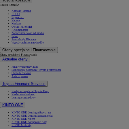
Toyota Rzeszów
Toyota Rzeszów
Kontakt i dojazd
RODO
Sygnaliści
Kariera
Konkurs
O stacji dilerskiej
Rekomendacje
Zobacz nasz salon od środka
Salon
Samochody Używane
Wypożyczalnia samochodów
Oferty specjalne i Finansowanie
Oferty specjalne i Finansowanie
Aktualne oferty
Finał wyprzedaży 2025
Samochody dostawcze Toyota Professional
Oferta biznesowa
Auta używane
Toyota Financial Services
Kredyt niższych rat Toyota Easy
Kredyt standardowy
Leasing standardowy
KINTO ONE
KINTO ONE Leasing niższych rat
KINTO ONE Leasing konsumencki
KINTO ONE Najem
KINTO ONE Zarządzanie flotą
KINTO Mobility