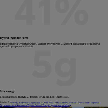
Hybrid Dynamic Force
Silniki benzynowe wykorzystywane w układach hybrydowych 5. generacji charakteryzują się rekordową
sprawnością na poziomie 40–41%.
Moc i osiągi
Bez kompromisu. Hybryda 5. generacji to większa moc i lepsze osiągi.
1
Źródło:
Hybrydy z rekordową sprzedażą w 2024 roku. 82% klientów wybrało Toyoty z tym napędem -
Toyotanews.eu - Newsroom Toyota Central Europe.
(opens new window)