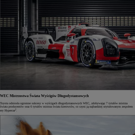
WEC
Mistrzostwa Świata Wyścigów Długodystansowych
Toyota odniosła ogromne sukcesy w wyścigach długodystansowych WEC, zdobywając 7 tytułów mistrza
świata producentów oraz 6 tytułów mistrza świata kierowców, co czyni ją najbardziej utytułowanym zespołem
2
ery Hypercar
.