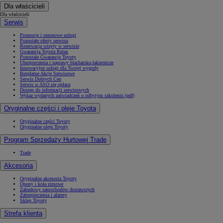
Dla właścicieli
Dla właścicieli
Serwis
Promocje i sezonowe usługi
Pozostałe oferty serwisu
Rezerwacja wizyty w serwisie
Gwarancja Toyota Relax
Pozostałe Gwarancje Toyoty
Ubezpieczenia i naprawy blacharsko-lakiernicze
Innowacyjne usługi dla Twojej wygody
Bezpłatne Akcje Serwisowe
Serwis Dobrych Cen
Serwis w ASO się opłaca
Dostęp do informacji serwisowych
Wykaz wydanych zaświadczeń o odbytym szkoleniu (pdf)
Oryginalne części i oleje Toyota
Oryginalne części Toyoty
Oryginalne oleje Toyoty
Program Sprzedaży Hurtowej Trade
Trade
Akcesoria
Oryginalne akcesoria Toyoty
Opony i koła zimowe
Zabudowy samochodów dostawczych
Zabezpieczenia i alarmy
Sklep Toyoty
Strefa klienta