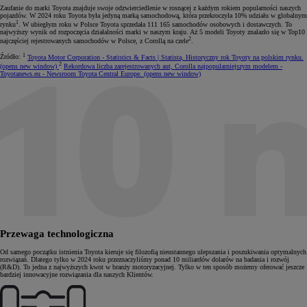
Zaufanie do marki Toyota znajduje swoje odzwierciedlenie w rosnącej z każdym rokiem popularności naszych
pojazdów. W 2024 roku Toyota była jedyną marką samochodową, która przekroczyła 10% udziału w globalnym
1
rynku
. W ubiegłym roku w Polsce Toyota sprzedała 111 165 samochodów osobowych i dostawczych. To
najwyższy wynik od rozpoczęcia działalności marki w naszym kraju. Aż 5 modeli Toyoty znalazło się w Top10
2
najczęściej rejestrowanych samochodów w Polsce, z Corollą na czele
.
1
Źródło:
Toyota Motor Corporation - Statistics & Facts | Statista, Historyczny rok Toyoty na polskim rynku.
2
(opens new window)
Rekordowa liczba zarejestrowanych aut, Corolla najpopularniejszym modelem
-
Toyotanews.eu
- Newsroom Toyota Central Europe.
(opens new window)
Przewaga technologiczna
Od samego początku istnienia Toyota kieruje się filozofią nieustannego ulepszania i poszukiwania optymalnych
rozwiązań. Dlatego tylko w 2024 roku przeznaczyliśmy ponad 10 miliardów dolarów na badania i rozwój
(R&D). To jedna z najwyższych kwot w branży motoryzacyjnej. Tylko w ten sposób możemy oferować jeszcze
bardziej innowacyjne rozwiązania dla naszych Klientów.