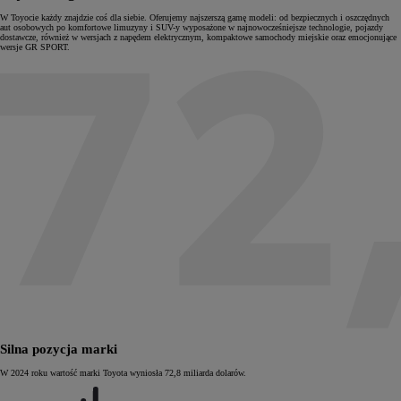
W Toyocie każdy znajdzie coś dla siebie. Oferujemy najszerszą gamę modeli: od bezpiecznych i oszczędnych
aut osobowych po komfortowe limuzyny i SUV-y wyposażone w najnowocześniejsze technologie, pojazdy
dostawcze, również w wersjach z napędem elektrycznym, kompaktowe samochody miejskie oraz emocjonujące
wersje GR SPORT.
Silna pozycja marki
W 2024 roku wartość marki Toyota wyniosła 72,8 miliarda dolarów.