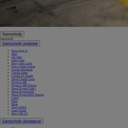
Samochody
Samochody
Samochody osobowe
Nowe Aygo X
Yaris
GR Yaris
Yaris Cross
Nowy Yaris Cross
Nowy Urban Cruiser
Corolla Hatchback
Corolla Sedan
Corolla TS Kombi
Nowa Corolla Cross
Toyota C-HR
Toyota C-HR Plug-in
Nowa Toyota C-HR+
Nowa Toyota bZ4X
Nowa Toyota bZ4X Touring
Camry
Prius
Mirai
Nowy RAV4
Land Cruiser
Nowy GR GT
Samochody dostawcze