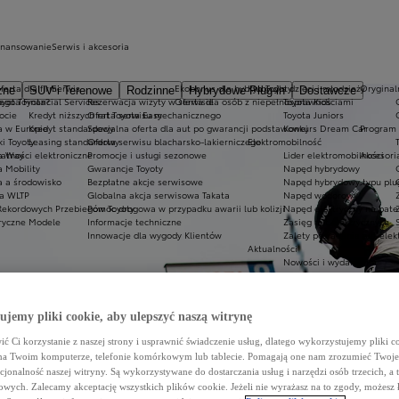
inansowanie
Serwis i akcesoria
ferta dla firm
Serwis
Ekobonus dla hybryd Toyoty
Kluby dla dzieci i młodzieży
Oryginaln
zne
SUV i Terenowe
Rodzinne
Hybrydowe Plug-in
Dostawcze
ego Toyota?
oyota Financial Services
Rezerwacja wizyty w serwisie
Oferta dla osób z niepełnosprawnościami
Toyota Kids
ocie
Kredyt niższych rat Toyota Easy
Oferta serwisu mechanicznego
Toyota Juniors
a w Europie
Kredyt standardowy
Specjalna oferta dla aut po gwarancji podstawowej
Konkurs Dream Car
Program 
ki Toyoty
Leasing standardowy
Oferta serwisu blacharsko-lakierniczego
Elektromobilność
a Way
łatności elektroniczne
Promocje i usługi sezonowe
Lider elektromobilności
Akcesori
a Mobility
Gwarancje Toyoty
Napęd hybrydowy
a a środowisko
Bezpłatne akcje serwisowe
Napęd hybrydowy typu plu
a WLTP
Globalna akcja serwisowa Takata
Napęd wodorowy
Rekordowych Przebiegów Toyoty
Pomoc drogowa w przypadku awarii lub kolizji
Napęd elektryczny na bate
ryczne Modele
Informacje techniczne
Zasięg aut elektrycznych
Innowacje dla wygody Klientów
Zalety posiadania aut elek
Aktualności
Nowości i wydarzenia
Newsletter
Porady
Regulacje CAFE
jemy pliki cookie, aby ulepszyć naszą witrynę
ć Ci korzystanie z naszej strony i usprawnić świadczenie usług, dlatego wykorzystujemy pliki co
na Twoim komputerze, telefonie komórkowym lub tablecie. Pomagają one nam zrozumieć Twoje 
cjonalność naszej witryny. Są wykorzystywane do dostarczania usług i narzędzi osób trzecich, a 
wych. Zalecamy akceptację wszystkich plików cookie. Jeżeli nie wyrażasz na to zgody, możesz 