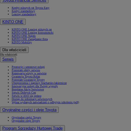
Toyota Financial Services
Kredyt niższych rat Toyota Easy
Kredyt standardowy
Leasing standardowy
KINTO ONE
KINTO ONE Leasing niższych rat
KINTO ONE Leasing konsumencki
KINTO ONE Najem
KINTO ONE Zarządzanie flotą
KINTO Mobility
Dla właścicieli
Dla właścicieli
Serwis
Promocje i sezonowe usługi
Pozostałe oferty serwisu
Rezerwacja wizyty w serwisie
Gwarancja Toyota Relax
Pozostałe Gwarancje Toyoty
Ubezpieczenia i naprawy blacharsko-lakiernicze
Innowacyjne usługi dla Twojej wygody
Bezpłatne Akcje Serwisowe
Serwis Dobrych Cen
Serwis w ASO się opłaca
Dostęp do informacji serwisowych
Wykaz wydanych zaświadczeń o odbytym szkoleniu (pdf)
Oryginalne części i oleje Toyota
Oryginalne części Toyoty
Oryginalne oleje Toyoty
Program Sprzedaży Hurtowej Trade