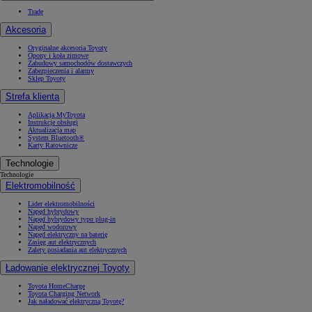
Trade
Akcesoria
Oryginalne akcesoria Toyoty
Opony i koła zimowe
Zabudowy samochodów dostawczych
Zabezpieczenia i alarmy
Sklep Toyoty
Strefa klienta
Aplikacja MyToyota
Instrukcje obsługi
Aktualizacja map
System Bluetooth®
Karty Ratownicze
Technologie
Technologie
Elektromobilność
Lider elektromobilności
Napęd hybrydowy
Napęd hybrydowy typu plug-in
Napęd wodorowy
Napęd elektryczny na baterię
Zasięg aut elektrycznych
Zalety posiadania aut elektrycznych
Ładowanie elektrycznej Toyoty
Toyota HomeCharge
Toyota Charging Network
Jak naładować elektryczną Toyotę?