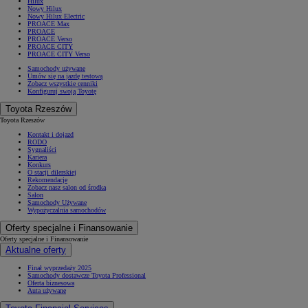
Hilux
Nowy Hilux
Nowy Hilux Electric
PROACE Max
PROACE
PROACE Verso
PROACE CITY
PROACE CITY Verso
Samochody używane
Umów się na jazdę testową
Zobacz wszystkie cenniki
Konfiguruj swoją Toyotę
Toyota Rzeszów
Toyota Rzeszów
Kontakt i dojazd
RODO
Sygnaliści
Kariera
Konkurs
O stacji dilerskiej
Rekomendacje
Zobacz nasz salon od środka
Salon
Samochody Używane
Wypożyczalnia samochodów
Od
81 900 zł
Oferty specjalne i Finansowanie
Yaris Cross
Oferty specjalne i Finansowanie
HYBRID
Aktualne oferty
Finał wyprzedaży 2025
Samochody dostawcze Toyota Professional
Oferta biznesowa
Auta używane