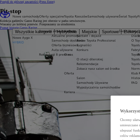
Przejdź do głównej zawartości
(Press Enter)
Pit-stop
Nowe samochody
Oferty specjalne
Toyota Rzeszów
Samochody używane
Świat Toyoty
F
Kolekcja gadżetów Gazoo Racing jest obecnie w parku serwisowym.
Wracamy po krótkiej przerwie. Przepraszamy za utrudnienia.
Poznaj historię Gazoo Racing
Sprawdź aktualne oferty
Kontakt
Świat Toyoty
O
Wszystkie kategorie
Hybrydowe
Miejskie
Sportowe
Elektryc
Aktualne promocje
Kontakt i dojazd
Dlacz
T
Nowe Aygo X
Samochody dostawcze Toyota Professional
Rodo
O Toy
HYBRID
Oferta biznesowa
Sygnaliści
Toyot
Auta używane
Konkurs
Fabry
Rok potęgi 8 premier
O nas
Toyot
P
O stacji dilerskiej
Toyot
Rekomendacje
Toyot
Zobacz nasz salon od środka
Norm
Oferta
Klub 
Salon
Histo
Samochody Używane
FAQ
Wypożyczalnia samoichodów
Kariera
Wykorzystu
Chcemy ułatwi
umieszczane 
ulepszać funk
celów reklamo