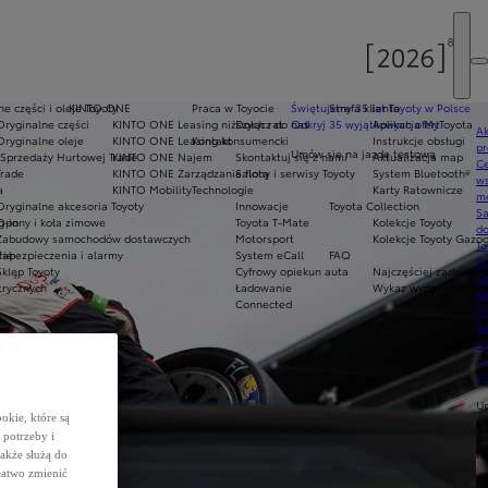
e części i oleje Toyoty
KINTO ONE
Praca w Toyocie
Świętujemy 35 lat Toyoty w Polsce
Strefa klienta
Oryginalne części
KINTO ONE Leasing niższych rat
Dołącz do nas
Odkryj 35 wyjątkowych ofert
Aplikacja MyToyota
Ak
Oryginalne oleje
KINTO ONE Leasing konsumencki
Kontakt
Instrukcje obsługi
pr
Umów się na jazdę testową
Sprzedaży Hurtowej Trade
KINTO ONE Najem
Skontaktuj się z nami
Aktualizacja map
Ce
Trade
KINTO ONE Zarządzanie flotą
Salony i serwisy Toyoty
System Bluetooth®
ws
a
KINTO Mobility
Technologie
Karty Ratownicze
mo
Oryginalne akcesoria Toyoty
Innowacje
Toyota Collection
S
g-in
Opony i koła zimowe
Toyota T-Mate
Kolekcje Toyoty
do
Zabudowy samochodów dostawczych
Motorsport
Kolekcje Toyoty Gazo
To
rię
Zabezpieczenia i alarmy
System eCall
FAQ
Pr
Sklep Toyoty
Cyfrowy opiekun auta
Najczęściej zadawane
Of
trycznych
Ładowanie
Wykaz wydanych zaświ
KI
Connected
fi
S
u
in
w
U
okie, które są
si
potrzeby i
ja
te
także służą do
łatwo zmienić