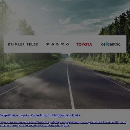
Współpraca Toyoty, Volvo Group i Daimler Truck AG
Toyota, Volvo Group i Daimler Truck AG podpisały wiążącą umowę o równych udziałach w cellcentric, aby
rozwijać systemy ogniw paliwowych w transporcie ciężkim.