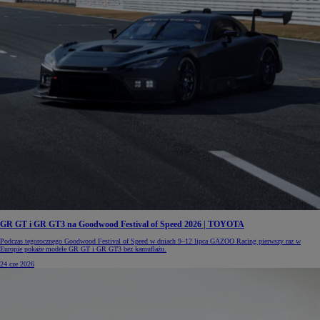
GR GT i GR GT3 na Goodwood Festival of Speed 2026 | TOYOTA
Podczas tegorocznego Goodwood Festival of Speed w dniach 9–12 lipca GAZOO Racing pierwszy raz w
Europie pokaże modele GR GT i GR GT3 bez kamuflażu.
24 cze 2026