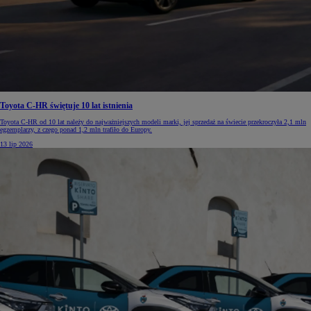
Toyota C-HR świętuje 10 lat istnienia
Toyota C-HR od 10 lat należy do najważniejszych modeli marki, jej sprzedaż na świecie przekroczyła 2,1 mln
egzemplarzy, z czego ponad 1,2 mln trafiło do Europy.
13 lip 2026