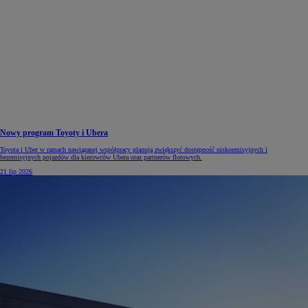
Nowy program Toyoty i Ubera
Toyota i Uber w ramach nawiązanej współpracy planują zwiększyć dostępność niskoemisyjnych i
bezemisyjnych pojazdów dla kierowców Ubera oraz partnerów flotowych.
21 lip 2026