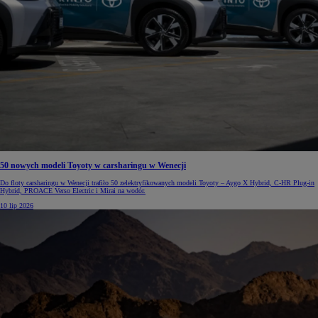
50 nowych modeli Toyoty w carsharingu w Wenecji
Do floty carsharingu w Wenecji trafiło 50 zelektryfikowanych modeli Toyoty – Aygo X Hybrid, C-HR Plug-in
Hybrid, PROACE Verso Electric i Mirai na wodór.
10 lip 2026