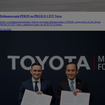
Dofinansowanie PFRON na PROACE CITY Verso
Osoby z niepełnosprawnościami, którym przyznano dofinansowanie z PFRON, mogą kupić od ręki Toyotę
PROACE CITY Verso z zabudową Gruau już od 39 513 zł brutto.
29 cze 2026