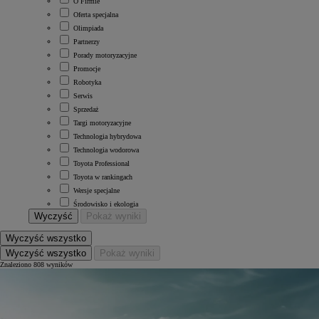
O Firmie
Oferta specjalna
Olimpiada
Partnerzy
Porady motoryzacyjne
Promocje
Robotyka
Serwis
Sprzedaż
Targi motoryzacyjne
Technologia hybrydowa
Technologia wodorowa
Toyota Professional
Toyota w rankingach
Wersje specjalne
Środowisko i ekologia
Wyczyść
Pokaż wyniki
Wyczyść wszystko
Wyczyść wszystko
Pokaż wyniki
Znaleziono 808 wyników