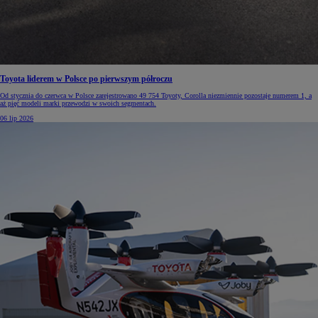
Toyota liderem w Polsce po pierwszym półroczu
Od stycznia do czerwca w Polsce zarejestrowano 49 754 Toyoty, Corolla niezmiennie pozostaje numerem 1, a
aż pięć modeli marki przewodzi w swoich segmentach.
06 lip 2026