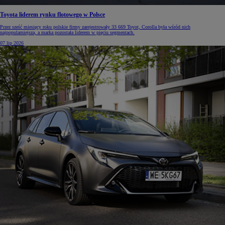
Toyota liderem rynku flotowego w Polsce
Przez sześć miesięcy roku polskie firmy zarejestrowały 33 669 Toyot, Corolla była wśród nich
najpopularniejsza, a marka pozostała liderem w pięciu segmentach.
07 lip 2026