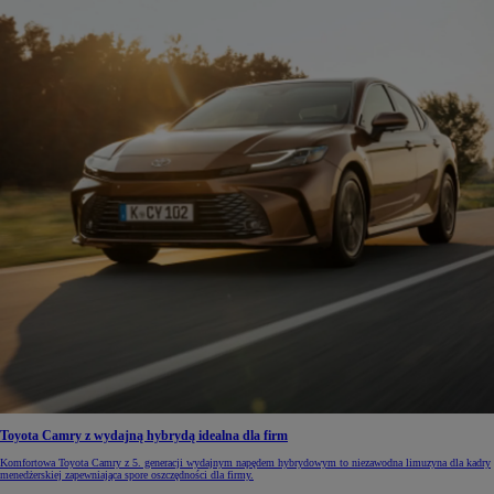
Toyota Camry z wydajną hybrydą idealna dla firm
Komfortowa Toyota Camry z 5. generacji wydajnym napędem hybrydowym to niezawodna limuzyna dla kadry
menedżerskiej zapewniająca spore oszczędności dla firmy.