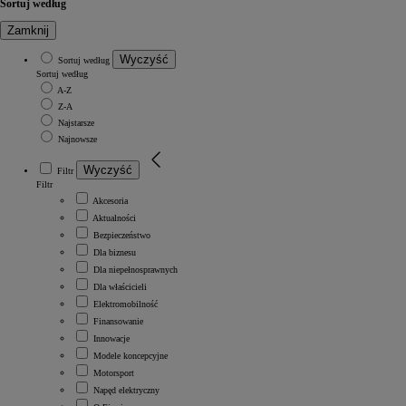
Sortuj według
Zamknij
Wyczyść
Sortuj według
Sortuj według
A-Z
Z-A
Najstarsze
Najnowsze
Wyczyść
Filtr
Filtr
Akcesoria
Aktualności
Bezpieczeństwo
Dla biznesu
Dla niepełnosprawnych
Dla właścicieli
Elektromobilność
Finansowanie
Innowacje
Modele koncepcyjne
Motorsport
Napęd elektryczny