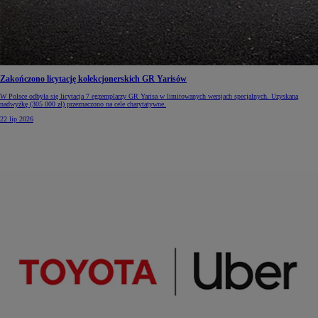
Zakończono licytację kolekcjonerskich GR Yarisów
W Polsce odbyła się licytacja 7 egzemplarzy GR Yarisa w limitowanych wersjach specjalnych. Uzyskaną
nadwyżkę (305 000 zł) przeznaczono na cele charytatywne.
22 lip 2026