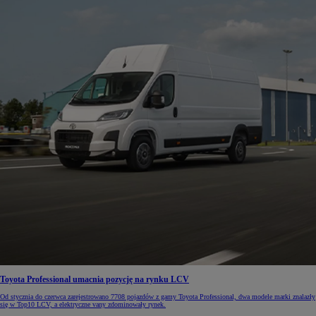
Toyota Professional umacnia pozycję na rynku LCV
Od stycznia do czerwca zarejestrowano 7708 pojazdów z gamy Toyota Professional, dwa modele marki znalazły
się w Top10 LCV, a elektryczne vany zdominowały rynek.