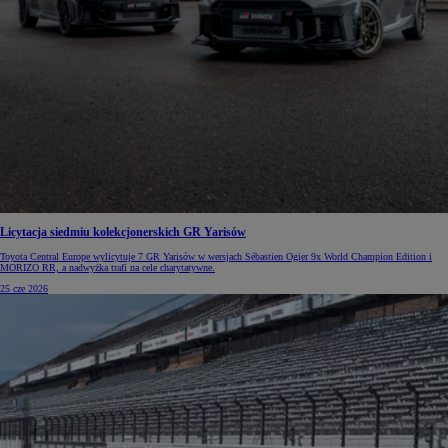
Licytacja siedmiu kolekcjonerskich GR Yarisów
Toyota Central Europe wylicytuje 7 GR Yarisów w wersjach Sébastien Ogier 9x World Champion Edition i
MORIZO RR, a nadwyżka trafi na cele charytatywne.
25 cze 2026