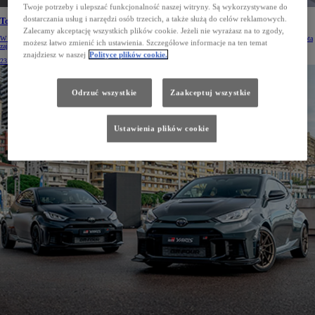
Twoje potrzeby i ulepszać funkcjonalność naszej witryny. Są wykorzystywane do
dostarczania usług i narzędzi osób trzecich, a także służą do celów reklamowych.
Toyota w czołówce najbardziej innowacyjnych firm
Zalecamy akceptację wszystkich plików cookie. Jeżeli nie wyrażasz na to zgody,
W rankingu najbardziej innowacyjnych firm w dziedzinie sztucznej inteligencji Harrity Patent Analytics Toyota
możesz łatwo zmienić ich ustawienia. Szczegółowe informacje na ten temat
zajęła 6. miejsce z liczbą 502 patentów AI.
znajdziesz w naszej
Polityce plików cookie.
23 lip 2026
Odrzuć wszystkie
Zaakceptuj wszystkie
Ustawienia plików cookie