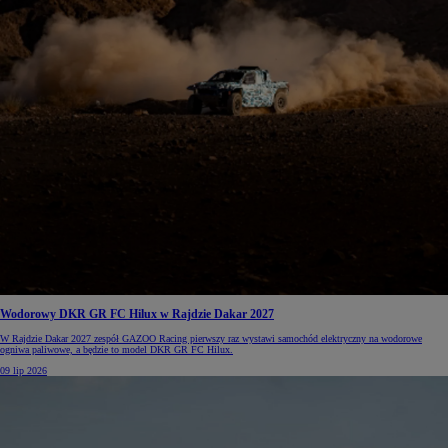
Wodorowy DKR GR FC Hilux w Rajdzie Dakar 2027
W Rajdzie Dakar 2027 zespół GAZOO Racing pierwszy raz wystawi samochód elektryczny na wodorowe
ogniwa paliwowe, a będzie to model DKR GR FC Hilux.
09 lip 2026