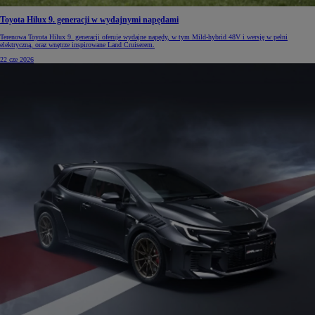
Toyota Hilux 9. generacji w wydajnymi napędami
Terenowa Toyota Hilux 9. generacji oferuje wydajne napędy, w tym Mild-hybrid 48V i wersję w pełni
elektryczną, oraz wnętrze inspirowane Land Cruiserem.
22 cze 2026