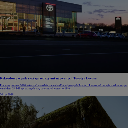
Rekordowy wynik sieci sprzedaży aut używanych Toyoty i Lexusa
Pierwszą połowę 2026 roku sieć sprzedaży samochodów używanych Toyoty i Lexusa zakończyła z rekordowym
wynikiem 24 866 sprzedanych aut, co stanowi wzrost o 16%.
20 lip 2026