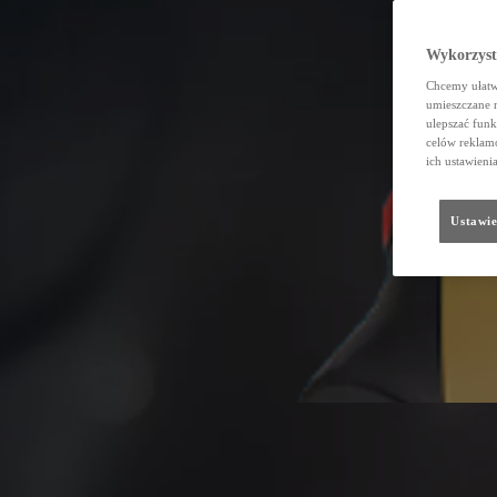
Wykorzystu
Chcemy ułatwi
umieszczane 
ulepszać funk
celów reklamo
ich ustawieni
Ustawie