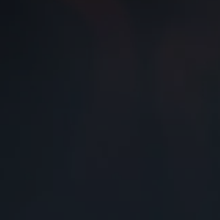
Od
81 900 zł
Yaris Cross
HYBRID