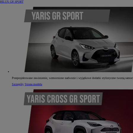
HILUX
GR SPORT
Przeprojektowane zawieszenie, wzmocnione nadwozie i wyjątkowe dodatki stylistyczne tworzą samochó
Szczegóły
Strona modelu