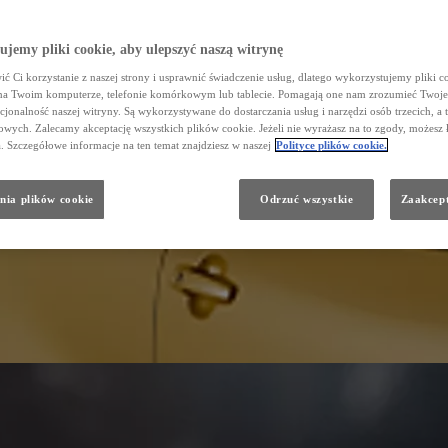
jemy pliki cookie, aby ulepszyć naszą witrynę
ć Ci korzystanie z naszej strony i usprawnić świadczenie usług, dlatego wykorzystujemy pliki co
na Twoim komputerze, telefonie komórkowym lub tablecie. Pomagają one nam zrozumieć Twoje 
cjonalność naszej witryny. Są wykorzystywane do dostarczania usług i narzędzi osób trzecich, a 
wych. Zalecamy akceptację wszystkich plików cookie. Jeżeli nie wyrażasz na to zgody, możesz 
a. Szczegółowe informacje na ten temat znajdziesz w naszej
Polityce plików cookie.
nia plików cookie
Odrzuć wszystkie
Zaakcept