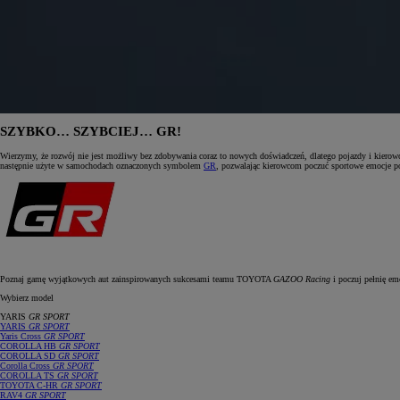
SZYBKO… SZYBCIEJ… GR!
Wierzymy, że rozwój nie jest możliwy bez zdobywania coraz to nowych doświadczeń, dlatego pojazdy i kie
następnie użyte w samochodach oznaczonych symbolem
GR
, pozwalając kierowcom poczuć sportowe emocje po
Poznaj gamę wyjątkowych aut zainspirowanych sukcesami teamu TOYOTA
GAZOO Racing
i poczuj pełnię em
Wybierz model
YARIS
GR SPORT
YARIS
GR SPORT
Yaris Cross
GR SPORT
COROLLA HB
GR SPORT
COROLLA SD
GR SPORT
Corolla Cross
GR SPORT
COROLLA TS
GR SPORT
TOYOTA C‑HR
GR SPORT
RAV4
GR SPORT