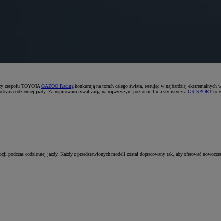
rowcy zespołu TOYOTA
GAZOO Racing
konkurują na torach całego świata, testując w najbardziej ekstremalnych
dczas codziennej jazdy. Zainspirowana rywalizacją na najwyższym poziomie linia stylistyczna
GR SPORT
to w
ocji podczas codziennej jazdy. Każdy z przedstawionych modeli został dopracowany tak, aby oferować nowoczes