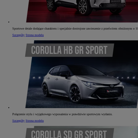
Sportowe detale dodające charakteru i specjalnie dostrojone zawieszenie z prześwitem obniżonym o 
Szczegóły
Strona modelu
Połączenie stylu i wyjątkowego wyposażenia w prawdziwie sportowym wydaniu.
Szczegóły
Strona modelu