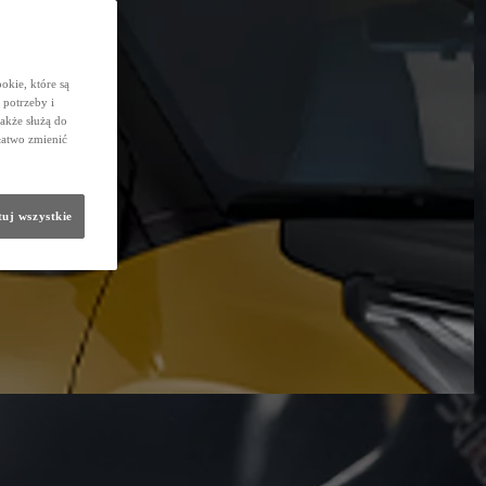
okie, które są
potrzeby i
także służą do
łatwo zmienić
uj wszystkie