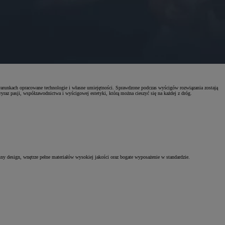
 warunkach opracowane technologie i własne umiejętności. Sprawdzone podczas wyścigów rozwiązania zostają
yraz pasji, współzawodnictwa i wyścigowej estetyki, którą można cieszyć się na każdej z dróg.
ny design, wnętrze pełne materiałów wysokiej jakości oraz bogate wyposażenie w standardzie.