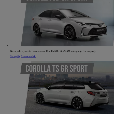
Od
105 300 zł
Corolla Hatchback
HYBRID
Niezwykle wyrazista i nowoczesna Corolla SD
GR SPORT
zainspiruje Cię do jazdy.
Szczegóły
Strona modelu