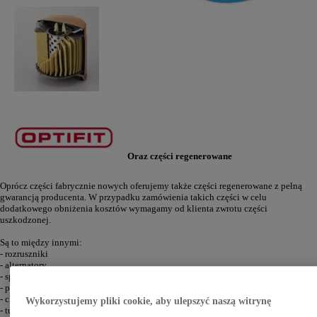
Oraz częś
ci r
egenerowane
Oprócz części fabrycznie nowych oferujemy także części regenerowane z pełną
gwarancją producenta. W przypadku zamówienia takich części w celu
dodatkowego obniżenia kosztów wymagamy od klienta zwrotu części
uszkodzonej.
Są to między innymi:
- rozruszniki
- alternatory
- sprężarki klimatyzacji
- przekładnie kierownicze
- chłodnice cieczy
Wykorzystujemy pliki cookie, aby ulepszyć naszą witrynę
- turbosprężarki