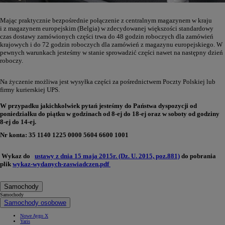
Mając praktycznie bezpośrednie połączenie z centralnym magazynem w kraju
i z magazynem europejskim (Belgia) w zdecydowanej większości standardowy
czas dostawy zamówionych części trwa do 48 godzin roboczych dla zamówień
krajowych i do 72 godzin roboczych dla zamówień z magazynu europejskiego. W
pewnych warunkach jesteśmy w stanie sprowadzić części nawet na następny dzień
roboczy.
Na życzenie możliwa jest wysyłka części za pośrednictwem Poczty Polskiej lub
firmy kurierskiej UPS.
W przypadku jakichkolwiek pytań jesteśmy do Państwa dyspozycji od
poniedziałku do piątku w godzinach od 8-ej do 18-ej oraz w soboty od godziny
8-ej do 14-ej.
Nr konta: 35 1140 1225 0000 5604 6600 1001
Wykaz do
ustawy z dnia 15 maja 2015r. (Dz. U. 2015, poz.881)
do pobrania
plik
wykaz-wydanych-zaswiadczen.pdf
Samochody
Samochody
Samochody osobowe
Nowe Aygo X
Yaris