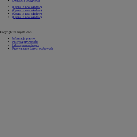
Deklaracja dostępności
(Opens in new window)
(Opens in new window)
(Opens in new window)
(Opens in new window)
Copyright © Toyota 2026
Informacje prawne
Polityka prywatności
Udostępnianie danych
Przetwarzanie danych osobowych