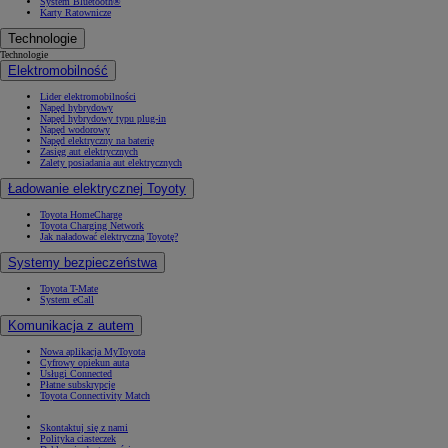
System Bluetooth®
Karty Ratownicze
Technologie
Technologie
Elektromobilność
Lider elektromobilności
Napęd hybrydowy
Napęd hybrydowy typu plug-in
Napęd wodorowy
Napęd elektryczny na baterię
Zasięg aut elektrycznych
Zalety posiadania aut elektrycznych
Ładowanie elektrycznej Toyoty
Toyota HomeCharge
Toyota Charging Network
Jak naładować elektryczną Toyotę?
Systemy bezpieczeństwa
Toyota T-Mate
System eCall
Komunikacja z autem
Nowa aplikacja MyToyota
Cyfrowy opiekun auta
Usługi Connected
Płatne subskrypcje
Toyota Connectivity Match
Skontaktuj się z nami
Polityka ciasteczek