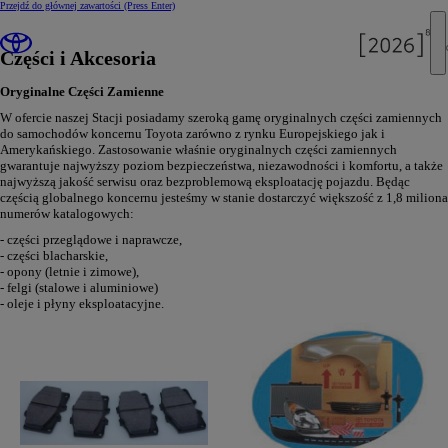
Przejdź do głównej zawartości
(Press Enter)
Części i Akcesoria
Oryginalne Części Zamienne
W ofercie naszej Stacji posiadamy szeroką gamę oryginalnych części zamiennych
do samochodów koncernu Toyota zarówno z rynku Europejskiego jak i
Amerykańskiego. Zastosowanie właśnie oryginalnych części zamiennych
gwarantuje najwyższy poziom bezpieczeństwa, niezawodności i komfortu, a także
najwyższą jakość serwisu oraz bezproblemową eksploatację pojazdu. Będąc
częścią globalnego koncernu jesteśmy w stanie dostarczyć większość z 1,8 miliona
numerów katalogowych:
- części przeglądowe i naprawcze,
- części blacharskie,
- opony (letnie i zimowe),
- felgi (stalowe i aluminiowe)
- oleje i płyny eksploatacyjne.