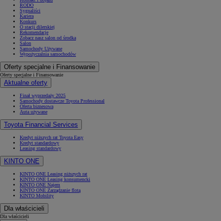
RODO
Sygnaliści
Kariera
Konkurs
O stacji dilerskiej
Rekomendacje
Zobacz nasz salon od środka
Salon
Samochody Używane
Wypożyczalnia samochodów
Oferty specjalne i Finansowanie
Oferty specjalne i Finansowanie
Aktualne oferty
Finał wyprzedaży 2025
Samochody dostawcze Toyota Professional
Oferta biznesowa
Auta używane
Toyota Financial Services
Kredyt niższych rat Toyota Easy
Kredyt standardowy
Leasing standardowy
KINTO ONE
KINTO ONE Leasing niższych rat
KINTO ONE Leasing konsumencki
KINTO ONE Najem
KINTO ONE Zarządzanie flotą
KINTO Mobility
Dla właścicieli
Dla właścicieli