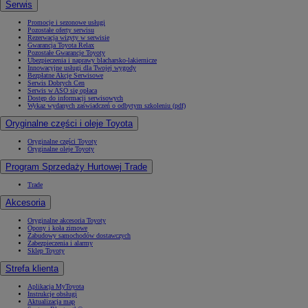
Serwis
Promocje i sezonowe usługi
Pozostałe oferty serwisu
Rezerwacja wizyty w serwisie
Gwarancja Toyota Relax
Pozostałe Gwarancje Toyoty
Ubezpieczenia i naprawy blacharsko-lakiernicze
Innowacyjne usługi dla Twojej wygody
Bezpłatne Akcje Serwisowe
Serwis Dobrych Cen
Serwis w ASO się opłaca
Dostęp do informacji serwisowych
Wykaz wydanych zaświadczeń o odbytym szkoleniu (pdf)
Oryginalne części i oleje Toyota
Oryginalne części Toyoty
Oryginalne oleje Toyoty
Program Sprzedaży Hurtowej Trade
Trade
Akcesoria
Oryginalne akcesoria Toyoty
Opony i koła zimowe
Zabudowy samochodów dostawczych
Zabezpieczenia i alarmy
Sklep Toyoty
Strefa klienta
Aplikacja MyToyota
Instrukcje obsługi
Aktualizacja map