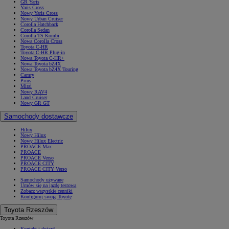
GR Yaris
Yaris Cross
Nowy Yaris Cross
Nowy Urban Cruiser
Corolla Hatchback
Corolla Sedan
Corolla TS Kombi
Nowa Corolla Cross
Toyota C-HR
Toyota C-HR Plug-in
Nowa Toyota C-HR+
Nowa Toyota bZ4X
Nowa Toyota bZ4X Touring
Camry
Prius
Mirai
Nowy RAV4
Land Cruiser
Nowy GR GT
Samochody dostawcze
Hilux
Nowy Hilux
Nowy Hilux Electric
PROACE Max
PROACE
PROACE Verso
PROACE CITY
PROACE CITY Verso
Samochody używane
Umów się na jazdę testową
Zobacz wszystkie cenniki
Konfiguruj swoją Toyotę
Toyota Rzeszów
Toyota Rzeszów
Kontakt i dojazd