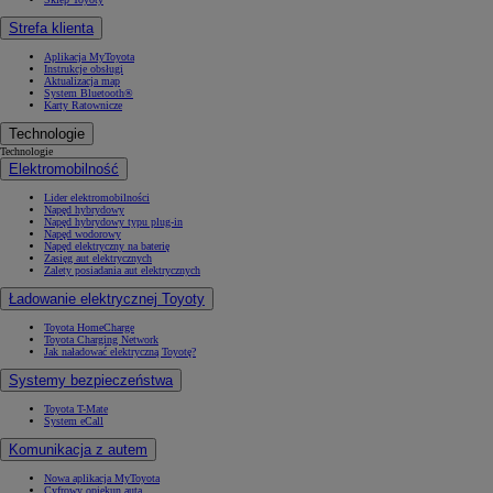
Strefa klienta
Aplikacja MyToyota
Instrukcje obsługi
Aktualizacja map
System Bluetooth®
Karty Ratownicze
Technologie
Technologie
Elektromobilność
Lider elektromobilności
Napęd hybrydowy
Napęd hybrydowy typu plug-in
Napęd wodorowy
Napęd elektryczny na baterię
Zasięg aut elektrycznych
Zalety posiadania aut elektrycznych
Ładowanie elektrycznej Toyoty
Toyota HomeCharge
Toyota Charging Network
Jak naładować elektryczną Toyotę?
Systemy bezpieczeństwa
Toyota T-Mate
System eCall
Komunikacja z autem
Nowa aplikacja MyToyota
Cyfrowy opiekun auta