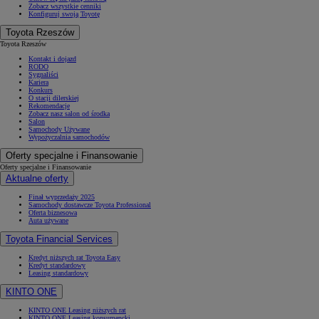
Zobacz wszystkie cenniki
Konfiguruj swoją Toyotę
Toyota Rzeszów
Toyota Rzeszów
Kontakt i dojazd
RODO
Sygnaliści
Kariera
Konkurs
O stacji dilerskiej
Rekomendacje
Zobacz nasz salon od środka
Salon
Samochody Używane
Wypożyczalnia samochodów
Oferty specjalne i Finansowanie
Oferty specjalne i Finansowanie
Aktualne oferty
Finał wyprzedaży 2025
Samochody dostawcze Toyota Professional
Oferta biznesowa
Auta używane
Od
81 900 zł
Toyota Financial Services
Yaris Cross
HYBRID
Kredyt niższych rat Toyota Easy
Kredyt standardowy
Leasing standardowy
KINTO ONE
KINTO ONE Leasing niższych rat
KINTO ONE Leasing konsumencki