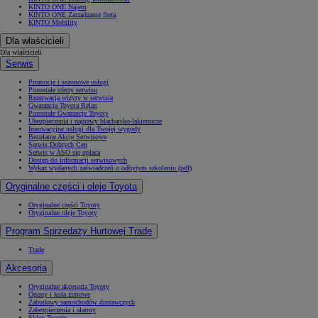
KINTO ONE Najem
KINTO ONE Zarządzanie flotą
KINTO Mobility
Dla właścicieli
Dla właścicieli
Serwis
Promocje i sezonowe usługi
Pozostałe oferty serwisu
Rezerwacja wizyty w serwisie
Gwarancja Toyota Relax
Pozostałe Gwarancje Toyoty
Ubezpieczenia i naprawy blacharsko-lakiernicze
Innowacyjne usługi dla Twojej wygody
Bezpłatne Akcje Serwisowe
Serwis Dobrych Cen
Serwis w ASO się opłaca
Dostęp do informacji serwisowych
Wykaz wydanych zaświadczeń o odbytym szkoleniu (pdf)
Oryginalne części i oleje Toyota
Oryginalne części Toyoty
Oryginalne oleje Toyoty
Program Sprzedaży Hurtowej Trade
Trade
Akcesoria
Oryginalne akcesoria Toyoty
Opony i koła zimowe
Zabudowy samochodów dostawczych
Zabezpieczenia i alarmy
Sklep Toyoty