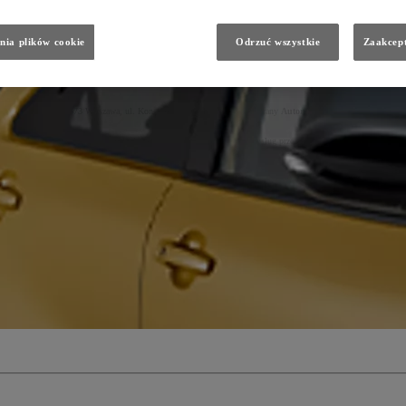
ądu. W związku z usługą serwisową lub przeglądem i przekazanymi danymi, Toyota Central Europe Sp. z o.o., 0
nia plików cookie
Odrzuć wszystkie
Zaakcept
a 27 kwietnia 2016 r. w sprawie ochrony osób fizycznych w związku z przetwarzaniem danych osobowych i w
pe Sp. z o.o.
, 02-673 Warszawa, ul. Konstruktorska 5 (
TCE
) oraz wybrany
Autoryzowany Diler Toyoty
– ak
przed zawarciem umowy na podstawie zgłoszenia chęci skorzystania z usług przeglądu lub serwisu oraz w razie 
ą prawnie uzasadnionego interesu Dilera (podstawa z art. 6 ust. 1 lit. f RODO) (np. zapłata mandatu);
ota, ogólnej optymalizacji produktów Toyota, optymalizacji procesów obsługi, budowania wiedzy o klientach Toy
nych, które odbywają się w związku z działaniem sieci dilerskiej) (podstawa z art. 6 ust. 1 lit. f RODO);
ionego interesu zabezpieczenia informacji na wypadek prawnej potrzeby wykazania faktów (art. 6 ust. 1 lit. f
e (Dilerzy)
, firmy współpracujące w zakresie usług IT, usług marketingowych, badań rynku, call center, spó
-mail:
klient@toyota.pl
6 miesięcy;
wywać przez czas w jakim mogą ujawnić się roszczenia związane z usługą;
 - przez okres do czasu złożenia przez Ciebie sprzeciwu, z zastrzeżeniem konieczności przetwarzania danych do 
, usunięcia, ograniczenia przetwarzania, prawo do przenoszenia danych, prawo wniesienia sprzeciwu wobec prz
 uznasz, iż przetwarzanie Twoich danych osobowych narusza przepisy RODO;
warzania Twoich danych na podstawie prawnie uzasadnionego interesu, opisanego powyżej. Przestaniemy przetwa
ności, lub dane będą nam niezbędne do ewentualnego ustalenia, dochodzenia lub obrony roszczeń;
aniu
związanym z automatycznym podejmowaniem decyzji tj. profilowaniu które odbywałoby się bez udziału c