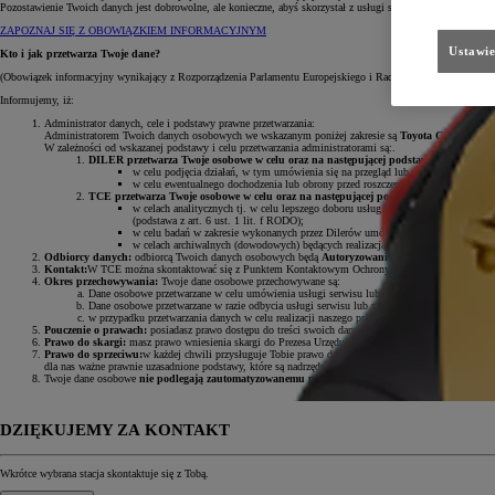
Pozostawienie Twoich danych jest dobrowolne, ale konieczne, abyś skorzystał z usługi serwisowej lub przegl
ZAPOZNAJ SIĘ Z OBOWIĄZKIEM INFORMACYJNYM
Ustawie
Kto i jak przetwarza Twoje dane?
(Obowiązek informacyjny wynikający z Rozporządzenia Parlamentu Europejskiego i Rady (UE) 2016/679 z dni
Informujemy, iż:
Administrator danych, cele i podstawy prawne przetwarzania:
Administratorem Twoich danych osobowych we wskazanym poniżej zakresie są
Toyota Central Euro
W zależności od wskazanej podstawy i celu przetwarzania administratorami są:.
DILER przetwarza Twoje osobowe w celu oraz na następującej podstawie prawnej:
w celu podjęcia działań, w tym umówienia się na przegląd lub usługę serwisową, 
w celu ewentualnego dochodzenia lub obrony przed roszczeniami będącym realizacj
TCE przetwarza Twoje osobowe w celu oraz na następującej podstawie prawnej:
w celach analitycznych tj. w celu lepszego doboru usług do potrzeb klientów Toy
(podstawa z art. 6 ust. 1 lit. f RODO);
w celu badań w zakresie wykonanych przez Dilerów umów i usług w tym posprzedaż
w celach archiwalnych (dowodowych) będących realizacją naszego prawnie uzasadn
Odbiorcy danych:
odbiorcą Twoich danych osobowych będą
Autoryzowani Dilerzy Toyoty w Polsc
Kontakt:
W TCE można skontaktować się z Punktem Kontaktowym Ochrony Danych pod adresem e
Okres przechowywania:
Twoje dane osobowe przechowywane są:
Dane osobowe przetwarzane w celu umówienia usługi serwisu lub przeglądu przez okres do 
Dane osobowe przetwarzane w razie odbycia usługi serwisu lub przeglądu będziemy przecho
w przypadku przetwarzania danych w celu realizacji naszego prawnie uzasadnionego interesu
Pouczenie o prawach:
posiadasz prawo dostępu do treści swoich danych oraz prawo ich sprostowania
Prawo do skargi:
masz prawo wniesienia skargi do Prezesa Urzędu Ochrony Danych Osobowych, gdy
Prawo do sprzeciwu:
w każdej chwili przysługuje Tobie prawo do wniesienia sprzeciwu wobec przet
dla nas ważne prawnie uzasadnione podstawy, które są nadrzędne wobec Twoich interesów, praw i wol
Twoje dane osobowe
nie podlegają zautomatyzowanemu podejmowaniu decyzji, w tym profilow
DZIĘKUJEMY ZA KONTAKT
Wkrótce wybrana stacja skontaktuje się z Tobą.