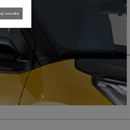
2-673 Warszawa, ul. Konstruktorska 5 (TCE) oraz wybrany diler są administratorami Twoich danych.
uj wszystkie
 sprawie swobodnego przepływu takich danych oraz uchylenia dyrektywy 95/46/WE (RODO))
tualizowane listy adresowe oraz dane kontaktowe są na stronie
www.toyota.pl
zawarcia umowy na takie usługi w celu jej wykonania (podstawa z art. 6 ust 1 lit. b RODO),
ota, analizy finansowej TCE oraz sieci dilerskiej, będących realizacją naszego prawnie uzasadnionego interesu
 RODO);
łki z grupy TOYOTA;
końca okresu niezbędnego do ustalenia, dochodzenia lub obrony roszczeń.
etwarzania danych, prawo wniesienia sprzeciwu wobec profilowania;
rzać Twoje dane w tych celach, chyba że będziemy w stanie wykazać, że w stosunku do tych danych istnieją
złowieka.