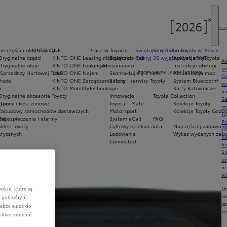
e części i oleje Toyoty
KINTO ONE
Praca w Toyocie
Świętujemy 35 lat Toyoty w Polsce
Strefa klienta
Oryginalne części
KINTO ONE Leasing niższych rat
Dołącz do nas
Odkryj 35 wyjątkowych ofert
Aplikacja MyToyota
Ak
Oryginalne oleje
KINTO ONE Leasing konsumencki
Kontakt
Instrukcje obsługi
pr
Umów się na jazdę testową
Sprzedaży Hurtowej Trade
KINTO ONE Najem
Skontaktuj się z nami
Aktualizacja map
Ce
Trade
KINTO ONE Zarządzanie flotą
Salony i serwisy Toyoty
System Bluetooth®
ws
a
KINTO Mobility
Technologie
Karty Ratownicze
mo
Oryginalne akcesoria Toyoty
Innowacje
Toyota Collection
S
g-in
Opony i koła zimowe
Toyota T-Mate
Kolekcje Toyoty
do
Zabudowy samochodów dostawczych
Motorsport
Kolekcje Toyoty Gazo
To
rię
Zabezpieczenia i alarmy
System eCall
FAQ
Pr
Sklep Toyoty
Cyfrowy opiekun auta
Najczęściej zadawane
Of
trycznych
Ładowanie
Wykaz wydanych zaświ
KI
Connected
fi
S
u
in
w
U
okie, które są
si
potrzeby i
ja
także służą do
te
łatwo zmienić
e lub mailowo.