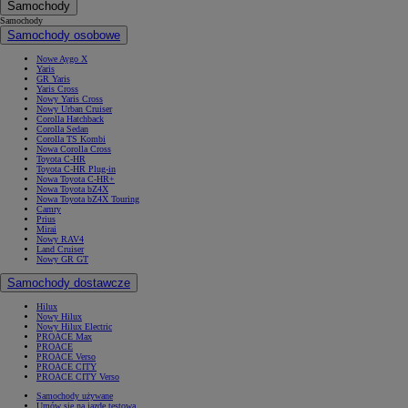
Samochody
Samochody
Samochody osobowe
Nowe Aygo X
Yaris
GR Yaris
Yaris Cross
Nowy Yaris Cross
Nowy Urban Cruiser
Corolla Hatchback
Corolla Sedan
Corolla TS Kombi
Nowa Corolla Cross
Toyota C-HR
Toyota C-HR Plug-in
Nowa Toyota C-HR+
Nowa Toyota bZ4X
Nowa Toyota bZ4X Touring
Camry
Prius
Mirai
Nowy RAV4
Land Cruiser
Nowy GR GT
Samochody dostawcze
Hilux
Nowy Hilux
Nowy Hilux Electric
PROACE Max
PROACE
PROACE Verso
PROACE CITY
PROACE CITY Verso
Samochody używane
Umów się na jazdę testową