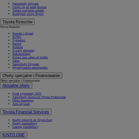
Samochody używane
Umów się na jazdę testową
Zobacz wszystkie cenniki
Konfiguruj swoją Toyotę
Toyota Rzeszów
Toyota Rzeszów
Kontakt i dojazd
RODO
Sygnaliści
Kariera
Konkurs
O stacji dilerskiej
Rekomendacje
Zobacz nasz salon od środka
Salon
Samochody Używane
Wypożyczalnia samochodów
Oferty specjalne i Finansowanie
Oferty specjalne i Finansowanie
Aktualne oferty
Finał wyprzedaży 2025
Od
81 900 zł
Samochody dostawcze Toyota Professional
Oferta biznesowa
Auta używane
Yaris Cross
HYBRID
Toyota Financial Services
Kredyt niższych rat Toyota Easy
Kredyt standardowy
Leasing standardowy
KINTO ONE