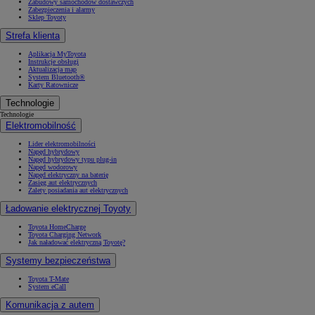
Zabudowy samochodów dostawczych
Zabezpieczenia i alarmy
Sklep Toyoty
Strefa klienta
Aplikacja MyToyota
Instrukcje obsługi
Aktualizacja map
System Bluetooth®
Karty Ratownicze
Technologie
Technologie
Elektromobilność
Lider elektromobilności
Napęd hybrydowy
Napęd hybrydowy typu plug-in
Napęd wodorowy
Napęd elektryczny na baterię
Zasięg aut elektrycznych
Zalety posiadania aut elektrycznych
Ładowanie elektrycznej Toyoty
Toyota HomeCharge
Toyota Charging Network
Jak naładować elektryczną Toyotę?
Systemy bezpieczeństwa
Toyota T-Mate
System eCall
Komunikacja z autem