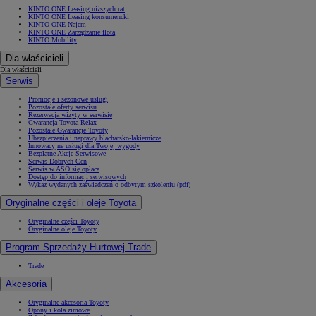
KINTO ONE Leasing niższych rat
KINTO ONE Leasing konsumencki
KINTO ONE Najem
KINTO ONE Zarządzanie flotą
KINTO Mobility
Dla właścicieli
Dla właścicieli
Serwis
Promocje i sezonowe usługi
Pozostałe oferty serwisu
Rezerwacja wizyty w serwisie
Gwarancja Toyota Relax
Pozostałe Gwarancje Toyoty
Ubezpieczenia i naprawy blacharsko-lakiernicze
Innowacyjne usługi dla Twojej wygody
Bezpłatne Akcje Serwisowe
Serwis Dobrych Cen
Serwis w ASO się opłaca
Dostęp do informacji serwisowych
Wykaz wydanych zaświadczeń o odbytym szkoleniu (pdf)
Oryginalne części i oleje Toyota
Oryginalne części Toyoty
Oryginalne oleje Toyoty
Program Sprzedaży Hurtowej Trade
Trade
Akcesoria
Oryginalne akcesoria Toyoty
Opony i koła zimowe