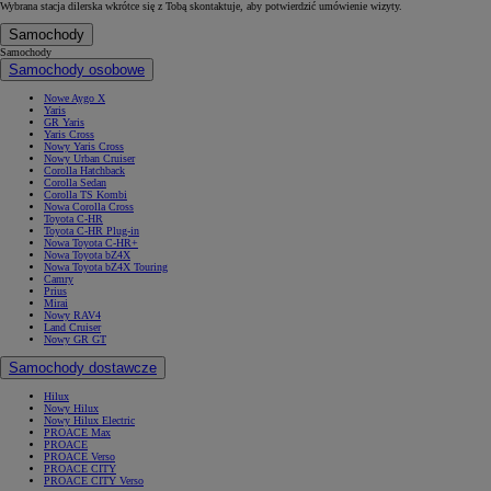
Wybrana stacja dilerska wkrótce się z Tobą skontaktuje, aby potwierdzić umówienie wizyty.
Samochody
Samochody
Samochody osobowe
Nowe Aygo X
Yaris
GR Yaris
Yaris Cross
Nowy Yaris Cross
Nowy Urban Cruiser
Corolla Hatchback
Corolla Sedan
Corolla TS Kombi
Nowa Corolla Cross
Toyota C-HR
Toyota C-HR Plug-in
Nowa Toyota C-HR+
Nowa Toyota bZ4X
Nowa Toyota bZ4X Touring
Camry
Prius
Mirai
Nowy RAV4
Land Cruiser
Nowy GR GT
Samochody dostawcze
Hilux
Nowy Hilux
Nowy Hilux Electric
PROACE Max
PROACE
PROACE Verso
PROACE CITY
PROACE CITY Verso