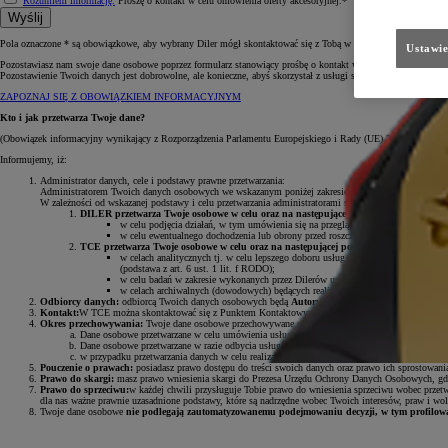
Rozumiem informację.
Proszę o kontakt w celu omówienia oferty akcesoryjnej.*
Wyślij
Pola oznaczone * są obowiązkowe, aby wybrany Diler mógł skontaktować się z Tobą w celu omówienia oferty a
Ustawie
Pozostawiasz nam swoje dane osobowe poprzez formularz stanowiący prośbę o kontakt w celu poznania oferty a
Pozostawienie Twoich danych jest dobrowolne, ale konieczne, abyś skorzystał z usługi serwisowej lub przegl
ZAPOZNAJ SIĘ Z OBOWIĄZKIEM INFORMACYJNYM
Kto i jak przetwarza Twoje dane?
(Obowiązek informacyjny wynikający z Rozporządzenia Parlamentu Europejskiego i Rady (UE) 2016/679 z dni
Informujemy, iż:
Administrator danych, cele i podstawy prawne przetwarzania:
Administratorem Twoich danych osobowych we wskazanym poniżej zakresie są
Toyota Central Euro
W zależności od wskazanej podstawy i celu przetwarzania administratorami są:.
DILER przetwarza Twoje osobowe w celu oraz na następującej podstawie prawnej:
w celu podjęcia działań, w tym umówienia się na przegląd lub usługę serwisową, 
w celu ewentualnego dochodzenia lub obrony przed roszczeniami będącym realizacj
TCE przetwarza Twoje osobowe w celu oraz na następującej podstawie prawnej:
w celach analitycznych tj. w celu lepszego doboru usług do potrzeb klientów Toy
(podstawa z art. 6 ust. 1 lit. f RODO);
w celu badań w zakresie wykonanych przez Dilerów umów i usług w tym posprzedaż
w celach archiwalnych (dowodowych) będących realizacją naszego prawnie uzasadn
Odbiorcy danych:
odbiorcą Twoich danych osobowych będą
Autoryzowani Dilerzy Toyoty w Polsc
Kontakt:
W TCE można skontaktować się z Punktem Kontaktowym Ochrony Danych pod adresem e
Okres przechowywania:
Twoje dane osobowe przechowywane są:
Dane osobowe przetwarzane w celu umówienia usługi serwisu lub przeglądu przez okres do 
Dane osobowe przetwarzane w razie odbycia usługi serwisu lub przeglądu będziemy przecho
w przypadku przetwarzania danych w celu realizacji naszego prawnie uzasadnionego interesu
Pouczenie o prawach:
posiadasz prawo dostępu do treści swoich danych oraz prawo ich sprostowania
Prawo do skargi:
masz prawo wniesienia skargi do Prezesa Urzędu Ochrony Danych Osobowych, gdy
Prawo do sprzeciwu:
w każdej chwili przysługuje Tobie prawo do wniesienia sprzeciwu wobec przet
dla nas ważne prawnie uzasadnione podstawy, które są nadrzędne wobec Twoich interesów, praw i wol
Twoje dane osobowe
nie podlegają zautomatyzowanemu podejmowaniu decyzji, w tym profilow