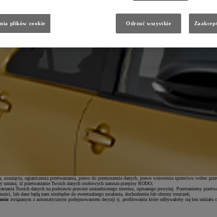
kcesoryjnej.
nia plików cookie
Odrzuć wszystkie
Zaakcept
kcesoryjnej Toyoty. W ten sposób, podajesz nam swoje dane celem skontaktowania się z Tobą telefonicznie lu
ądu. W związku z usługą serwisową lub przeglądem i przekazanymi danymi, Toyota Central Europe Sp. z o.o., 0
a 27 kwietnia 2016 r. w sprawie ochrony osób fizycznych w związku z przetwarzaniem danych osobowych i w
pe Sp. z o.o.
, 02-673 Warszawa, ul. Konstruktorska 5 (
TCE
) oraz wybrany
Autoryzowany Diler Toyoty
– ak
przed zawarciem umowy na podstawie zgłoszenia chęci skorzystania z usług przeglądu lub serwisu oraz w razie 
ą prawnie uzasadnionego interesu Dilera (podstawa z art. 6 ust. 1 lit. f RODO) (np. zapłata mandatu);
ota, ogólnej optymalizacji produktów Toyota, optymalizacji procesów obsługi, budowania wiedzy o klientach Toy
nych, które odbywają się w związku z działaniem sieci dilerskiej) (podstawa z art. 6 ust. 1 lit. f RODO);
ionego interesu zabezpieczenia informacji na wypadek prawnej potrzeby wykazania faktów (art. 6 ust. 1 lit. f
e (Dilerzy)
, firmy współpracujące w zakresie usług IT, usług marketingowych, badań rynku, call center, spó
-mail:
klient@toyota.pl
6 miesięcy;
wywać przez czas w jakim mogą ujawnić się roszczenia związane z usługą;
 - przez okres do czasu złożenia przez Ciebie sprzeciwu, z zastrzeżeniem konieczności przetwarzania danych do 
, usunięcia, ograniczenia przetwarzania, prawo do przenoszenia danych, prawo wniesienia sprzeciwu wobec prz
 uznasz, iż przetwarzanie Twoich danych osobowych narusza przepisy RODO;
warzania Twoich danych na podstawie prawnie uzasadnionego interesu, opisanego powyżej. Przestaniemy przetwa
ności, lub dane będą nam niezbędne do ewentualnego ustalenia, dochodzenia lub obrony roszczeń;
aniu
związanym z automatycznym podejmowaniem decyzji tj. profilowaniu które odbywałoby się bez udziału c