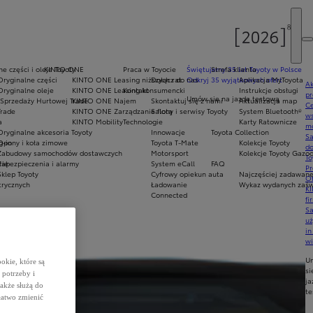
e części i oleje Toyoty
KINTO ONE
Praca w Toyocie
Świętujemy 35 lat Toyoty w Polsce
Strefa klienta
Oryginalne części
KINTO ONE Leasing niższych rat
Dołącz do nas
Odkryj 35 wyjątkowych ofert
Aplikacja MyToyota
Ak
Oryginalne oleje
KINTO ONE Leasing konsumencki
Kontakt
Instrukcje obsługi
pr
Umów się na jazdę testową
Sprzedaży Hurtowej Trade
KINTO ONE Najem
Skontaktuj się z nami
Aktualizacja map
Ce
Trade
KINTO ONE Zarządzanie flotą
Salony i serwisy Toyoty
System Bluetooth®
ws
a
KINTO Mobility
Technologie
Karty Ratownicze
mo
Oryginalne akcesoria Toyoty
Innowacje
Toyota Collection
S
g-in
Opony i koła zimowe
Toyota T-Mate
Kolekcje Toyoty
do
Zabudowy samochodów dostawczych
Motorsport
Kolekcje Toyoty Gazo
To
rię
Zabezpieczenia i alarmy
System eCall
FAQ
Pr
Sklep Toyoty
Cyfrowy opiekun auta
Najczęściej zadawane
Of
trycznych
Ładowanie
Wykaz wydanych zaświ
KI
Connected
fi
S
u
in
w
U
okie, które są
si
potrzeby i
ja
także służą do
te
łatwo zmienić