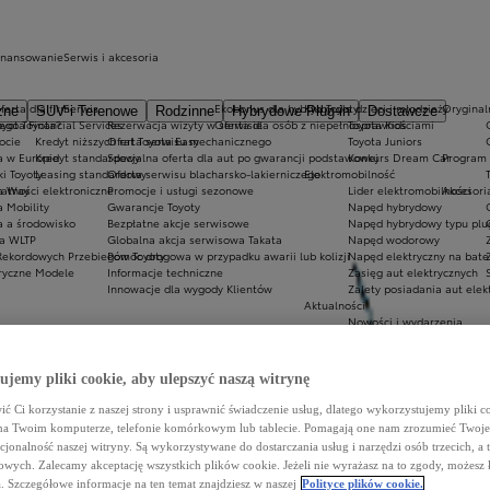
inansowanie
Serwis i akcesoria
ferta dla firm
Serwis
Ekobonus dla hybryd Toyoty
Kluby dla dzieci i młodzieży
Oryginaln
zne
SUV i Terenowe
Rodzinne
Hybrydowe Plug-in
Dostawcze
ego Toyota?
oyota Financial Services
Rezerwacja wizyty w serwisie
Oferta dla osób z niepełnosprawnościami
Toyota Kids
ocie
Kredyt niższych rat Toyota Easy
Oferta serwisu mechanicznego
Toyota Juniors
a w Europie
Kredyt standardowy
Specjalna oferta dla aut po gwarancji podstawowej
Konkurs Dream Car
Program 
ki Toyoty
Leasing standardowy
Oferta serwisu blacharsko-lakierniczego
Elektromobilność
a Way
łatności elektroniczne
Promocje i usługi sezonowe
Lider elektromobilności
Akcesori
a Mobility
Gwarancje Toyoty
Napęd hybrydowy
a a środowisko
Bezpłatne akcje serwisowe
Napęd hybrydowy typu plu
a WLTP
Globalna akcja serwisowa Takata
Napęd wodorowy
Rekordowych Przebiegów Toyoty
Pomoc drogowa w przypadku awarii lub kolizji
Napęd elektryczny na bate
ryczne Modele
Informacje techniczne
Zasięg aut elektrycznych
Innowacje dla wygody Klientów
Zalety posiadania aut elek
Aktualności
Nowości i wydarzenia
Newsletter
Porady
Regulacje CAFE
jemy pliki cookie, aby ulepszyć naszą witrynę
ć Ci korzystanie z naszej strony i usprawnić świadczenie usług, dlatego wykorzystujemy pliki co
na Twoim komputerze, telefonie komórkowym lub tablecie. Pomagają one nam zrozumieć Twoje 
cjonalność naszej witryny. Są wykorzystywane do dostarczania usług i narzędzi osób trzecich, a 
wych. Zalecamy akceptację wszystkich plików cookie. Jeżeli nie wyrażasz na to zgody, możesz 
a. Szczegółowe informacje na ten temat znajdziesz w naszej
Polityce plików cookie.