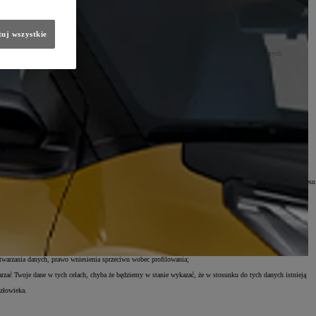
uj wszystkie
b mailowo.
2-673 Warszawa, ul. Konstruktorska 5 (TCE) oraz wybrany diler są administratorami Twoich danych.
 sprawie swobodnego przepływu takich danych oraz uchylenia dyrektywy 95/46/WE (RODO))
tualizowane listy adresowe oraz dane kontaktowe są na stronie
www.toyota.pl
zawarcia umowy na takie usługi w celu jej wykonania (podstawa z art. 6 ust 1 lit. b RODO),
ota, analizy finansowej TCE oraz sieci dilerskiej, będących realizacją naszego prawnie uzasadnionego interesu
 RODO);
łki z grupy TOYOTA;
końca okresu niezbędnego do ustalenia, dochodzenia lub obrony roszczeń.
etwarzania danych, prawo wniesienia sprzeciwu wobec profilowania;
rzać Twoje dane w tych celach, chyba że będziemy w stanie wykazać, że w stosunku do tych danych istnieją
złowieka.