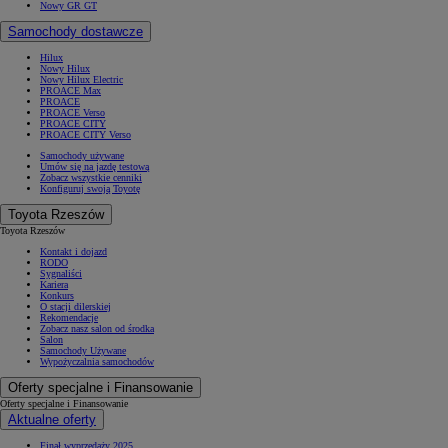
Nowy GR GT
Samochody dostawcze
Hilux
Nowy Hilux
Nowy Hilux Electric
PROACE Max
PROACE
PROACE Verso
PROACE CITY
PROACE CITY Verso
Samochody używane
Umów się na jazdę testową
Zobacz wszystkie cenniki
Konfiguruj swoją Toyotę
Toyota Rzeszów
Toyota Rzeszów
Kontakt i dojazd
RODO
Sygnaliści
Kariera
Konkurs
O stacji dilerskiej
Rekomendacje
Zobacz nasz salon od środka
Salon
Samochody Używane
Wypożyczalnia samochodów
Oferty specjalne i Finansowanie
Oferty specjalne i Finansowanie
Aktualne oferty
Finał wyprzedaży 2025