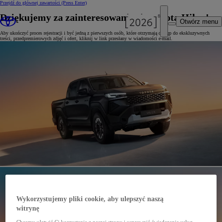
Przejdź do głównej zawartości
(Press Enter)
Dziękujemy za zainteresowanie się Toyotą Hilux!
Otwórz menu
Aby ukończyć proces rejestracji i być jedną z pierwszych osób, które otrzymają dostęp do ekskluzywnych
treści, przedpremierowych zdjęć i ofert, kliknij w link przesłany w wiadomości e-mail.
Wykorzystujemy pliki cookie, aby ulepszyć naszą
witrynę