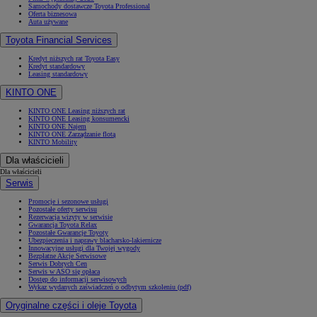
Samochody dostawcze Toyota Professional
Oferta biznesowa
Auta używane
Toyota Financial Services
Kredyt niższych rat Toyota Easy
Kredyt standardowy
Leasing standardowy
KINTO ONE
KINTO ONE Leasing niższych rat
KINTO ONE Leasing konsumencki
KINTO ONE Najem
KINTO ONE Zarządzanie flotą
KINTO Mobility
Dla właścicieli
Dla właścicieli
Serwis
Promocje i sezonowe usługi
Pozostałe oferty serwisu
Rezerwacja wizyty w serwisie
Gwarancja Toyota Relax
Pozostałe Gwarancje Toyoty
Ubezpieczenia i naprawy blacharsko-lakiernicze
Innowacyjne usługi dla Twojej wygody
Bezpłatne Akcje Serwisowe
Serwis Dobrych Cen
Serwis w ASO się opłaca
Dostęp do informacji serwisowych
Wykaz wydanych zaświadczeń o odbytym szkoleniu (pdf)
Oryginalne części i oleje Toyota