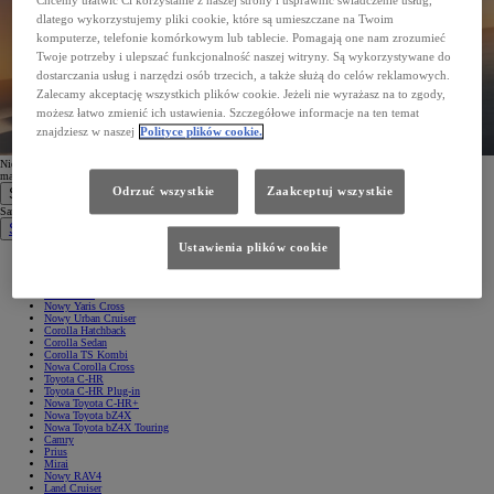
Chcemy ułatwić Ci korzystanie z naszej strony i usprawnić świadczenie usług,
dlatego wykorzystujemy pliki cookie, które są umieszczane na Twoim
komputerze, telefonie komórkowym lub tablecie. Pomagają one nam zrozumieć
Twoje potrzeby i ulepszać funkcjonalność naszej witryny. Są wykorzystywane do
dostarczania usług i narzędzi osób trzecich, a także służą do celów reklamowych.
Zalecamy akceptację wszystkich plików cookie. Jeżeli nie wyrażasz na to zgody,
możesz łatwo zmienić ich ustawienia. Szczegółowe informacje na ten temat
znajdziesz w naszej
Polityce plików cookie.
Nie możesz odnaleźć wiadomości? Sprawdź folder spam lub
ponów rejestrację
, podając prawidłowy adres e-
mail.
Odrzuć wszystkie
Zaakceptuj wszystkie
Samochody
Samochody
Samochody osobowe
Ustawienia plików cookie
Nowe Aygo X
Yaris
GR Yaris
Yaris Cross
Nowy Yaris Cross
Nowy Urban Cruiser
Corolla Hatchback
Corolla Sedan
Corolla TS Kombi
Nowa Corolla Cross
Toyota C-HR
Toyota C-HR Plug-in
Nowa Toyota C-HR+
Nowa Toyota bZ4X
Nowa Toyota bZ4X Touring
Camry
Prius
Mirai
Nowy RAV4
Land Cruiser