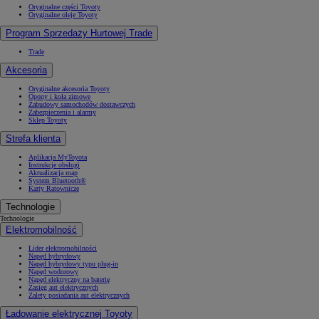
Oryginalne części Toyoty
Oryginalne oleje Toyoty
Program Sprzedaży Hurtowej Trade
Trade
Akcesoria
Oryginalne akcesoria Toyoty
Opony i koła zimowe
Zabudowy samochodów dostawczych
Zabezpieczenia i alarmy
Sklep Toyoty
Strefa klienta
Aplikacja MyToyota
Instrukcje obsługi
Aktualizacja map
System Bluetooth®
Karty Ratownicze
Technologie
Technologie
Elektromobilność
Lider elektromobilności
Napęd hybrydowy
Napęd hybrydowy typu plug-in
Napęd wodorowy
Napęd elektryczny na baterię
Zasięg aut elektrycznych
Zalety posiadania aut elektrycznych
Ładowanie elektrycznej Toyoty