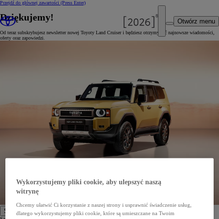
Przejdź do głównej zawartości
(Press Enter)
Dziękujemy!
Otwórz menu
Od teraz subskrybujesz newsletter nowej Toyoty Land Cruiser i będziesz otrzymywać najnowsze wiadomości,
oferty oraz zapowiedzi.
Wykorzystujemy pliki cookie, aby ulepszyć naszą
witrynę
Chcemy ułatwić Ci korzystanie z naszej strony i usprawnić świadczenie usług,
Samochody
dlatego wykorzystujemy pliki cookie, które są umieszczane na Twoim
Samochody