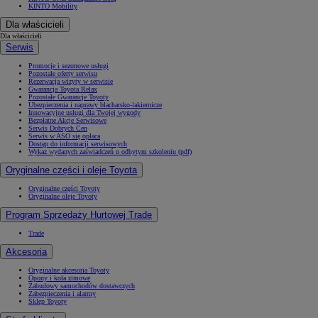
KINTO Mobility
Dla właścicieli
Dla właścicieli
Serwis
Promocje i sezonowe usługi
Pozostałe oferty serwisu
Rezerwacja wizyty w serwisie
Gwarancja Toyota Relax
Pozostałe Gwarancje Toyoty
Ubezpieczenia i naprawy blacharsko-lakiernicze
Innowacyjne usługi dla Twojej wygody
Bezpłatne Akcje Serwisowe
Serwis Dobrych Cen
Serwis w ASO się opłaca
Dostęp do informacji serwisowych
Wykaz wydanych zaświadczeń o odbytym szkoleniu (pdf)
Oryginalne części i oleje Toyota
Oryginalne części Toyoty
Oryginalne oleje Toyoty
Program Sprzedaży Hurtowej Trade
Trade
Akcesoria
Oryginalne akcesoria Toyoty
Opony i koła zimowe
Zabudowy samochodów dostawczych
Zabezpieczenia i alarmy
Sklep Toyoty