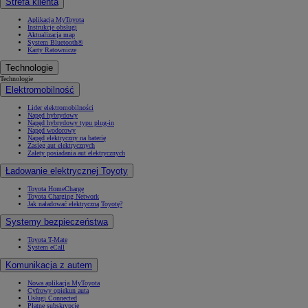
Strefa klienta
Aplikacja MyToyota
Instrukcje obsługi
Aktualizacja map
System Bluetooth®
Karty Ratownicze
Technologie
Technologie
Elektromobilność
Lider elektromobilności
Napęd hybrydowy
Napęd hybrydowy typu plug-in
Napęd wodorowy
Napęd elektryczny na baterię
Zasięg aut elektrycznych
Zalety posiadania aut elektrycznych
Ładowanie elektrycznej Toyoty
Toyota HomeCharge
Toyota Charging Network
Jak naładować elektryczną Toyotę?
Systemy bezpieczeństwa
Toyota T-Mate
System eCall
Komunikacja z autem
Nowa aplikacja MyToyota
Cyfrowy opiekun auta
Usługi Connected
Płatne subskrypcje