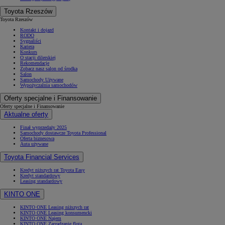
Toyota Rzeszów
Toyota Rzeszów
Kontakt i dojazd
RODO
Sygnaliści
Kariera
Konkurs
O stacji dilerskiej
Rekomendacje
Zobacz nasz salon od środka
Salon
Samochody Używane
Wypożyczalnia samochodów
Oferty specjalne i Finansowanie
Oferty specjalne i Finansowanie
Aktualne oferty
Finał wyprzedaży 2025
Samochody dostawcze Toyota Professional
Oferta biznesowa
Auta używane
Toyota Financial Services
Kredyt niższych rat Toyota Easy
Kredyt standardowy
Leasing standardowy
KINTO ONE
KINTO ONE Leasing niższych rat
KINTO ONE Leasing konsumencki
KINTO ONE Najem
KINTO ONE Zarządzanie flotą