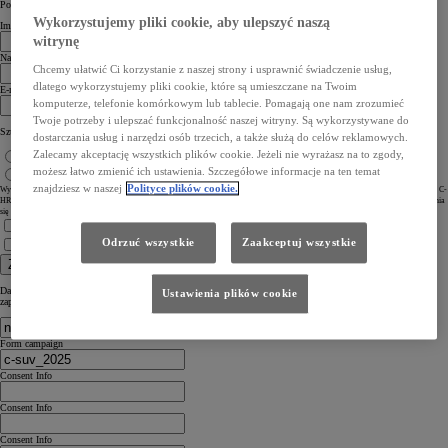
Powiedz nam coś o sobie
Wykorzystujemy pliki cookie, aby ulepszyć naszą
Imię
witrynę
Nazwisko
Chcemy ułatwić Ci korzystanie z naszej strony i usprawnić świadczenie usług,
dlatego wykorzystujemy pliki cookie, które są umieszczane na Twoim
E-mail
komputerze, telefonie komórkowym lub tablecie. Pomagają one nam zrozumieć
Twoje potrzeby i ulepszać funkcjonalność naszej witryny. Są wykorzystywane do
Szukasz Toyoty dla siebie czy dla swojego biznesu?
dostarczania usług i narzędzi osób trzecich, a także służą do celów reklamowych.
Zalecamy akceptację wszystkich plików cookie. Jeżeli nie wyrażasz na to zgody,
Dla siebie
możesz łatwo zmienić ich ustawienia. Szczegółowe informacje na ten temat
Dla biznesu
znajdziesz w naszej
Polityce plików cookie.
Wypełniając niniejszy formularz, wyrażasz jednocześnie prośbę o przesyłanie Ci informacji handlowych związanych z nową Toyotą C-
HR+ oraz ewentualnie zaproszenia na jazdę testową ww. modelem. Podajesz swoje dane osobowe celem umożliwienia skontaktowania
się przez nas z Tobą mailowo lub telefonicznie (kontakt telefoniczny na etapie umawiania jazdy testowej).
Zapoznałem się z
Informacją o ochronie prywatności
Odrzuć wszystkie
Zaakceptuj wszystkie
Zapoznałem się z
Ogólną Polityką Prywatności i Ochrony Danych Osobowych Toyota
Zapisz się
Dane, które przesyłasz, nie będą użyte i dystrybuowane w żadnym innym projekcie niż ten, do którego się
Ustawienia plików cookie
zapisujesz. Więcej informacji znajdziesz w
polityce prywatności
.
Form campaign
Consent Info
Consent Info
Consent Info