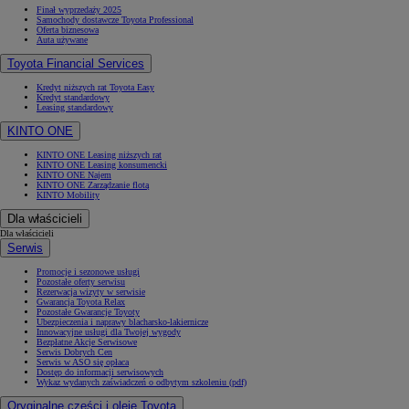
Finał wyprzedaży 2025
Samochody dostawcze Toyota Professional
Oferta biznesowa
Auta używane
Toyota Financial Services
Kredyt niższych rat Toyota Easy
Kredyt standardowy
Leasing standardowy
KINTO ONE
KINTO ONE Leasing niższych rat
KINTO ONE Leasing konsumencki
KINTO ONE Najem
KINTO ONE Zarządzanie flotą
KINTO Mobility
Dla właścicieli
Dla właścicieli
Serwis
Promocje i sezonowe usługi
Pozostałe oferty serwisu
Rezerwacja wizyty w serwisie
Gwarancja Toyota Relax
Pozostałe Gwarancje Toyoty
Ubezpieczenia i naprawy blacharsko-lakiernicze
Innowacyjne usługi dla Twojej wygody
Bezpłatne Akcje Serwisowe
Serwis Dobrych Cen
Serwis w ASO się opłaca
Dostęp do informacji serwisowych
Wykaz wydanych zaświadczeń o odbytym szkoleniu (pdf)
Oryginalne części i oleje Toyota