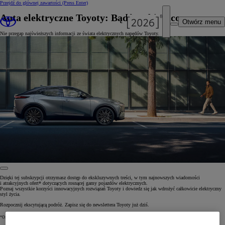
Przejdź do głównej zawartości
(Press Enter)
Auta elektryczne Toyoty: Bądź na bieżąco
Otwórz menu
Nie przegap najświeższych informacji ze świata elektrycznych napędów Toyoty.
Dzięki tej subskrypcji otrzymasz dostęp do ekskluzywnych treści, w tym najnowszych wiadomości
i atrakcyjnych ofert* dotyczących rosnącej gamy pojazdów elektrycznych.
Poznaj wszystkie korzyści innowacyjnych rozwiązań Toyoty i dowiedz się jak wdrożyć całkowicie elektryczny
styl życia.
Rozpocznij ekscytującą podróż. Zapisz się do newslettera Toyoty już dziś.
*Oferty mogą obejmować finansowanie, ubezpieczenie lub usługi serwisowe.