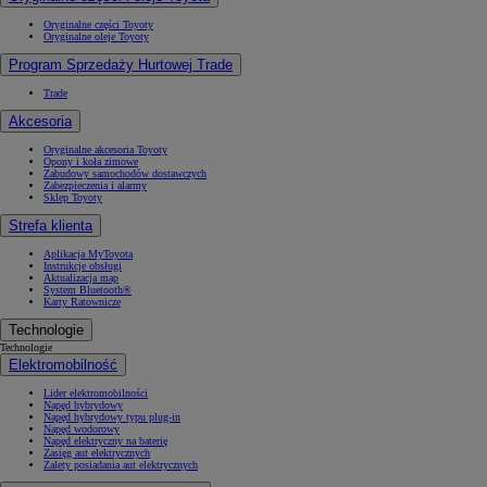
Oryginalne części Toyoty
Oryginalne oleje Toyoty
Program Sprzedaży Hurtowej Trade
Trade
Akcesoria
Oryginalne akcesoria Toyoty
Opony i koła zimowe
Zabudowy samochodów dostawczych
Zabezpieczenia i alarmy
Sklep Toyoty
Strefa klienta
Aplikacja MyToyota
Instrukcje obsługi
Aktualizacja map
System Bluetooth®
Karty Ratownicze
Technologie
Technologie
Elektromobilność
Lider elektromobilności
Napęd hybrydowy
Napęd hybrydowy typu plug-in
Napęd wodorowy
Napęd elektryczny na baterię
Zasięg aut elektrycznych
Zalety posiadania aut elektrycznych