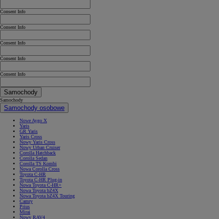
Consent Info
Consent Info
Consent Info
Consent Info
Consent Info
Samochody
Samochody
Samochody osobowe
Nowe Aygo X
Yaris
GR Yaris
Yaris Cross
Nowy Yaris Cross
Nowy Urban Cruiser
Corolla Hatchback
Corolla Sedan
Corolla TS Kombi
Nowa Corolla Cross
Toyota C-HR
Toyota C-HR Plug-in
Nowa Toyota C-HR+
Nowa Toyota bZ4X
Nowa Toyota bZ4X Touring
Camry
Prius
Mirai
Nowy RAV4