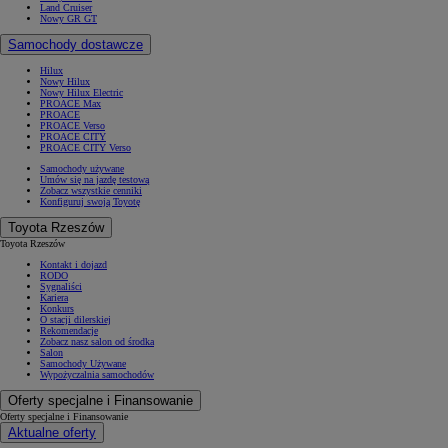
Land Cruiser
Nowy GR GT
Samochody dostawcze
Hilux
Nowy Hilux
Nowy Hilux Electric
PROACE Max
PROACE
PROACE Verso
PROACE CITY
PROACE CITY Verso
Samochody używane
Umów się na jazdę testową
Zobacz wszystkie cenniki
Konfiguruj swoją Toyotę
Toyota Rzeszów
Toyota Rzeszów
Kontakt i dojazd
RODO
Sygnaliści
Kariera
Konkurs
O stacji dilerskiej
Rekomendacje
Zobacz nasz salon od środka
Salon
Samochody Używane
Wypożyczalnia samochodów
Oferty specjalne i Finansowanie
Oferty specjalne i Finansowanie
Aktualne oferty