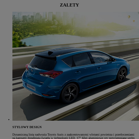
ZALETY
STYLOWY DESIGN
Dynamiczną linię nadwozia Toyoty Auris z zaakcentowanymi wlotami powietrza i przetłoczeniami
na karoserii dopełniają światła w technologii LED, 17'' felgi aluminiowe czy przyciemniane szyby.