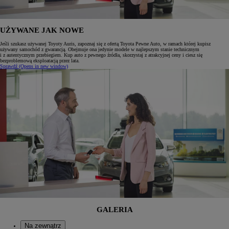
UŻYWANE JAK NOWE
Jeśli szukasz używanej Toyoty Auris, zapoznaj się z ofertą Toyota Pewne Auto, w ramach której kupisz
używany samochód z gwarancją. Obejmuje ona jedynie modele w najlepszym stanie technicznym
i z autentycznym przebiegiem. Kup auto z pewnego źródła, skorzystaj z atrakcyjnej ceny i ciesz się
bezproblemową eksploatacją przez lata.
Sprawdź
(Opens in new window)
GALERIA
Na zewnątrz