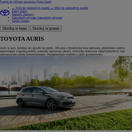
Przejdź do głównej zawartości
(Press Enter)
← Wróć do pozostałych modeli
← Wróć do pozostałych modeli
Zalety
Zalety
Następcy
Następcy
Samochody używane
Samochody używane
Galeria
Galeria
Skroluj w lewo
Skroluj w prawo
TOYOTA AURIS
Auris to auto, któremu nie sposób się oprzeć. Odważna i dynamiczna linia nadwozia, przestronne wnętrze
zapewniające wygodną podróż, materiały najwyższej jakości, niezwykle elastyczny napęd hybrydowy oraz
zaawansowane silniki konwencjonalne. Niezapomniane wrażenia z jazdy gwarantowane.