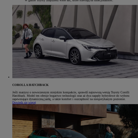
W gamie Toyoty znajdziesz wiele aut, które stawiają na funkcjonalność.
COROLLA HATCHBACK
Jeśli marzysz o nowoczesnym miejskim kompakcie, sprawdź najnowszą wersję Toyoty Corolli
Hatchback. Model ten oferuje bogactwo technologii oraz aż dwa napędy hybrydowe do wyboru
zapewniające dynamiczną jazdę, a także komfort i oszczędność na niespotykanym poziomie.
Dowiedz się więcej