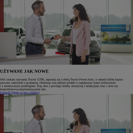
UŻYWANE JAK NOWE
Jeśli szukasz używanej Toyoty GT86, zapoznaj się z ofertą Toyota Pewne Auto, w ramach której kupisz
używany samochód z gwarancją. Obejmuje ona jedynie modele w najlepszym stanie technicznym
i z autentycznym przebiegiem. Kup auto z pewnego źródła, skorzystaj z atrakcyjnej ceny i ciesz się
bezproblemową eksploatacją przez lata.
Sprawdź
(Opens in new window)