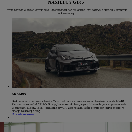
NASTĘPCY GT86
Toyota posiada w swojej ofercie auto, które podnosi poziom adrenaliny i zapewnia niezwykłe przeżycia
za kierownicą.
GR YARIS
Bezkompromisowa wersja Toyoty Yaris zrodziła się z doświadczenia zdobytego w rajdach WRC.
Zaawansowany układ GR-FOUR napędza wszystkie koła, zapewniając maksymalną przyczepność
w zakrętach. Mocny, lekki i oszałamiający GR Yaris to auto, które oferuje prawdziwe sportowe
emocje na każdej z dróg.
Dowiedz się więcej