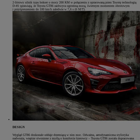
2-litrowy silnik typu bokser o mocy 200 KM w połączeniu z opracowaną przez Toyotę technologią
D-4S sprawiają, że Toyota GT86 zachwyca ogromną mocą, świetnym momentem obrotowym
i przyśpieszeniem do 100 km/h zaledwie w 7,6 s (6 M/T).
DESIGN
Wygląd GT86 doskonale oddaje drzemiącą w nim moc. Odważna, aerodynamiczna stylistyka
nadwozia, wnętrze stworzone z myślą o komforcie kierowcy – Toyota GT86 została dopracowana