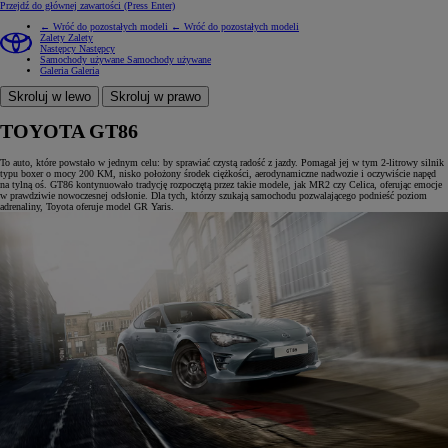
Przejdź do głównej zawartości
(Press Enter)
← Wróć do pozostałych modeli
← Wróć do pozostałych modeli
Zalety
Zalety
Następcy
Następcy
Samochody używane
Samochody używane
Galeria
Galeria
Skroluj w lewo
Skroluj w prawo
TOYOTA GT86
To auto, które powstało w jednym celu: by sprawiać czystą radość z jazdy. Pomagał jej w tym 2-litrowy silnik
typu boxer o mocy 200 KM, nisko położony środek ciężkości, aerodynamiczne nadwozie i oczywiście napęd
na tylną oś. GT86 kontynuowało tradycję rozpoczętą przez takie modele, jak MR2 czy Celica, oferując emocje
w prawdziwie nowoczesnej odsłonie. Dla tych, którzy szukają samochodu pozwalającego podnieść poziom
adrenaliny, Toyota oferuje model GR Yaris.