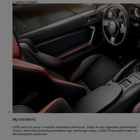
w każdym szczególe.
PRZYJEMNOŚĆ
GT86 zachwyca mocą i świetnym momentem obrotowym. Dodaj do tego legendarną niezawodność
Toyoty i niezwykłą dynamikę prowadzenia tego sportowego coupe, a każda Twoja podróż stanie się
emocjonującym przeżyciem.