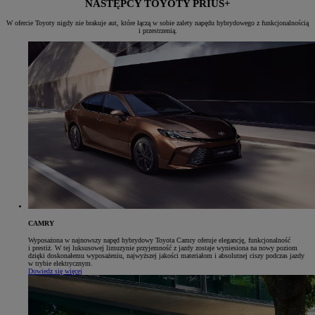
NASTĘPCY TOYOTY PRIUS+
W ofercie Toyoty nigdy nie brakuje aut, które łączą w sobie zalety napędu hybrydowego z funkcjonalnością
i przestrzenią.
CAMRY
Wyposażona w najnowszy napęd hybrydowy Toyota Camry oferuje elegancję, funkcjonalność
i prestiż. W tej luksusowej limuzynie przyjemność z jazdy zostaje wyniesiona na nowy poziom
dzięki doskonałemu wyposażeniu, najwyższej jakości materiałom i absolutnej ciszy podczas jazdy
w trybie elektrycznym.
Dowiedz się więcej