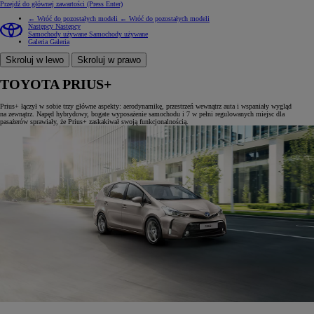
Przejdź do głównej zawartości
(Press Enter)
← Wróć do pozostałych modeli
← Wróć do pozostałych modeli
Następcy
Następcy
Samochody używane
Samochody używane
Galeria
Galeria
Skroluj w lewo
Skroluj w prawo
TOYOTA PRIUS+
Prius+ łączył w sobie trzy główne aspekty: aerodynamikę, przestrzeń wewnątrz auta i wspaniały wygląd
na zewnątrz. Napęd hybrydowy, bogate wyposażenie samochodu i 7 w pełni regulowanych miejsc dla
pasażerów sprawiały, że Prius+ zaskakiwał swoją funkcjonalnością.