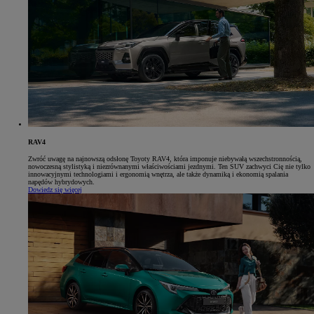
RAV4
Zwróć uwagę na najnowszą odsłonę Toyoty RAV4, która imponuje niebywałą wszechstronnością,
nowoczesną stylistyką i niezrównanymi właściwościami jezdnymi. Ten SUV zachwyci Cię nie tylko
innowacyjnymi technologiami i ergonomią wnętrza, ale także dynamiką i ekonomią spalania
napędów hybrydowych.
Dowiedz się więcej