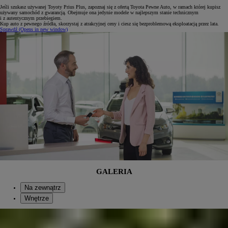
Jeśli szukasz używanej Toyoty Prius Plus, zapoznaj się z ofertą Toyota Pewne Auto, w ramach której kupisz
używany samochód z gwarancją. Obejmuje ona jedynie modele w najlepszym stanie technicznym
i z autentycznym przebiegiem.
Kup auto z pewnego źródła, skorzystaj z atrakcyjnej ceny i ciesz się bezproblemową eksploatacją przez lata.
Sprawdź
(Opens in new window)
GALERIA
Na zewnątrz
Wnętrze