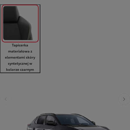
Tapicerka
materiałowa z
elementami skóry
syntetycznej w
kolorze czarnym
Poprzedni
Nast