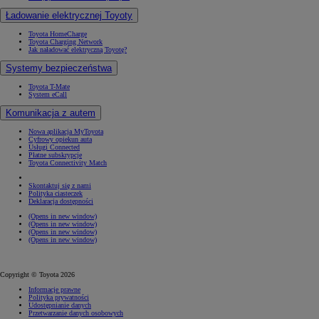
Ładowanie elektrycznej Toyoty
Toyota HomeCharge
Toyota Charging Network
Jak naładować elektryczną Toyotę?
Systemy bezpieczeństwa
Toyota T-Mate
System eCall
Komunikacja z autem
Nowa aplikacja MyToyota
Cyfrowy opiekun auta
Usługi Connected
Płatne subskrypcje
Toyota Connectivity Match
Skontaktuj się z nami
Polityka ciasteczek
Deklaracja dostępności
(Opens in new window)
(Opens in new window)
(Opens in new window)
(Opens in new window)
Copyright © Toyota 2026
Informacje prawne
Polityka prywatności
Udostępnianie danych
Przetwarzanie danych osobowych