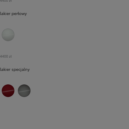
4400 zł
lakier perłowy
089 Platinum White Pearl
4400 zł
lakier specjalny
3U5 Imperial Red
1L5 Precious Metal