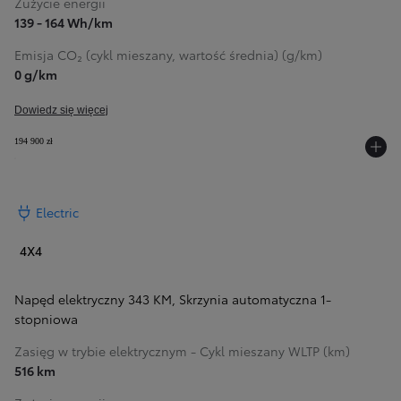
Zużycie energii
139 - 164 Wh/km
Emisja CO₂ (cykl mieszany, wartość średnia) (g/km)
0 g/km
Dowiedz się więcej
194 900 zł
Electric
4X4
Napęd elektryczny 343 KM
,
Skrzynia automatyczna 1-
stopniowa
Zasięg w trybie elektrycznym - Cykl mieszany WLTP (km)
516 km