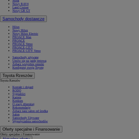
Mirai
Nowy RAV4
Land Cruiser
Nowy GR GT
Samochody dostawcze
Hilux
Nowy Hilux
Nowy Hilux Electric
PROACE Max
PROACE
PROACE Verso
PROACE CITY
PROACE CITY Verso
Samochody używane
Umów się na jazdę testową
Zobacz wszystkie cenniki
Konfiguruj swoją Toyotę
Toyota Rzeszów
Toyota Rzeszów
Kontakt i dojazd
RODO
Sygnaliści
Kariera
Konkurs
O stacji dilerskiej
Rekomendacje
Zobacz nasz salon od środka
Salon
Samochody Używane
Wypożyczalnia samochodów
Oferty specjalne i Finansowanie
Oferty specjalne i Finansowanie