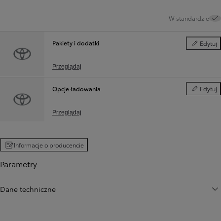
W standardzie
Pakiety i dodatki
Edytuj
Pakiety i d
Przeglądaj
Opcje ładowania
Edytuj
Opcje ład
Przeglądaj
Informacje o producencie
Parametry
Dane techniczne