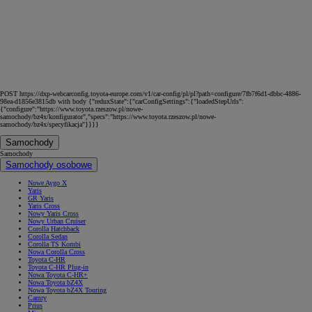
POST https://dxp-webcarconfig.toyota-europe.com/v1/car-config/pl/pl?path=configure/7fb7f6d1-dbbc-4886-
98ea-d1856e3815db with body {"reduxState":{"carConfigSettings":{"loadedStepUrls":
{"configure":"https://www.toyota.rzeszow.pl/nowe-
samochody/bz4x/konfigurator","specs":"https://www.toyota.rzeszow.pl/nowe-
samochody/bz4x/specyfikacja"}}}}
Samochody
Samochody
Samochody osobowe
Nowe Aygo X
Yaris
GR Yaris
Yaris Cross
Nowy Yaris Cross
Nowy Urban Cruiser
Corolla Hatchback
Corolla Sedan
Corolla TS Kombi
Nowa Corolla Cross
Toyota C-HR
Toyota C-HR Plug-in
Nowa Toyota C-HR+
Nowa Toyota bZ4X
Nowa Toyota bZ4X Touring
Camry
Prius