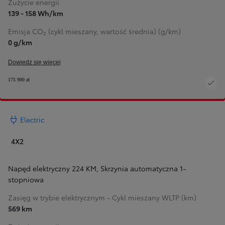
Zużycie energii
139 - 158 Wh/km
Emisja CO₂ (cykl mieszany, wartość średnia) (g/km)
0 g/km
Dowiedz się więcej
175 900 zł
Electric
4X2
Napęd elektryczny 224 KM
,
Skrzynia automatyczna 1-
stopniowa
Zasięg w trybie elektrycznym - Cykl mieszany WLTP (km)
569 km