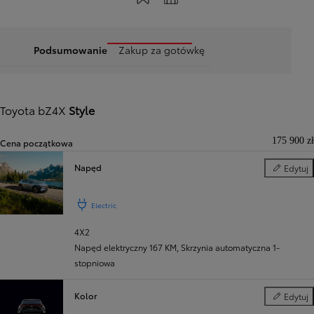
Podsumowanie
Zakup za gotówkę
Toyota bZ4X
Style
175 900 zł
Cena początkowa
Napęd
Edytuj
Napęd
Electric
4X2
Napęd elektryczny 167 KM
,
Skrzynia automatyczna 1-
stopniowa
Kolor
Edytuj
Kolor