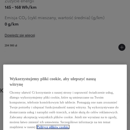
Zużycie energii
145 - 168 Wh/km
Emisja CO₂ (cykl mieszany, wartość średnia) (g/km)
0 g/km
Dowiedz się więcej
204 900 zł
Wykorzystujemy pliki cookie, aby ulepszyć naszą
witrynę
Kolor
Chcemy ułatwić Ci korzystanie z naszej strony i usprawnić świadczenie usług,
dlatego wykorzystujemy pliki cookie, które są umieszczane na Twoim
Poprzedni
Nast
komputerze, telefonie komórkowym lub tablecie. Pomagają one nam zrozumieć
Twoje potrzeby i ulepszać funkcjonalność naszej witryny. Są wykorzystywane do
dostarczania usług i narzędzi osób trzecich, a także służą do celów reklamowych.
Zalecamy akceptację wszystkich plików cookie. Jeżeli nie wyrażasz na to zgody,
możesz łatwo zmienić ich ustawienia. Szczegółowe informacje na ten temat
znajdziesz w naszej
Polityce plików cookie.