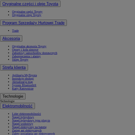
Oryginalne części i oleje Toyota
Oryginalne części Toyoty
Oryginalne oleje Toyoty
Program Sprzedaży Hurtowej Trade
Trade
Akcesoria
Oryginalne akcesoria Toyoty
Opony i koła zimowe
Zabudowy samochodów dostawczych
Zabezpieczenia i alarmy
Sklep Toyoty
Strefa klienta
Aplikacja MyToyota
Instrukcje obsługi
Aktualizacja map
System Bluetooth®
Karty Ratownicze
Technologie
Technologie
Elektromobilność
Lider elektromobilności
Napęd hybrydowy
Napęd hybrydowy typu plug-in
Napęd wodorowy
Napęd elektryczny na baterię
Zasięg aut elektrycznych
Zalety posiadania aut elektrycznych