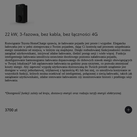
22 kW, 3-fazowa, bez kabla, bez łączności 4G
Rozwiązanie Toyota HomeCharge sprawia, że ładowanie pojazdu jest proste i wygodne. Elegancka
ładowarka jest w pełni zintegrowana z Twoim pojazdem, dając Ci kontrolę nad procesem uzupełniania
energii niezależnie od miejsca, w którym się znajdujesz. Dzięki rozbudowanej funkcjonalności możesz
zarządzać użytkownikami, inicjować zdalne ładowanie, śledzić postęp sesji i wiele więcej. Funkcja
inteligentnego ładowania umożliwia ustawienie docelowego poziomu naładowania pojazdu,
skonfigurowanie harmonogramu ładowania dopasowanego do dobowych stawek energii obowiązujących
w Twojej lokalizacji* lub zaplanowanie ładowania na godziny poza szczytem, co pozwala zmniejszać
koszty energii. Aby zapewnić wygodę użytkowania dostosowaną do Twoich potrzeb urządzenie jest
dostępne w wersji jednofazowej, trójfazowej z łącznością 4G lub bez niej, co umożliwia korzystanie ze
wszystkich funkcji, których można oczekiwać od inteligentnej, połączonej z siecią ładowarki, takich jak
zarządzanie użytkownikami, zdalne sterowanie ładowaniem czy monitorowanie historii i przebiegu sesji
ładowania.
*Dostępność funkcji zależy od kraju, dostawcy energii oraz rodzaju taryfy energii elektrycznej.
3700 zł