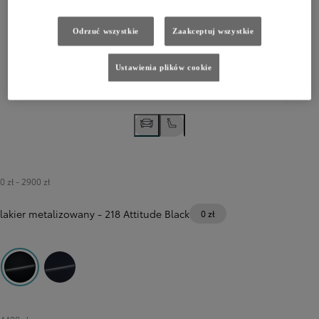
Odrzuć wszystkie
Zaakceptuj wszystkie
Ustawienia plików cookie
0 zł
-
2900 zł
lakier metalizowany
-
218 Attitude Black
0 zł
218 Attitude Black
8X8 Elite Blue