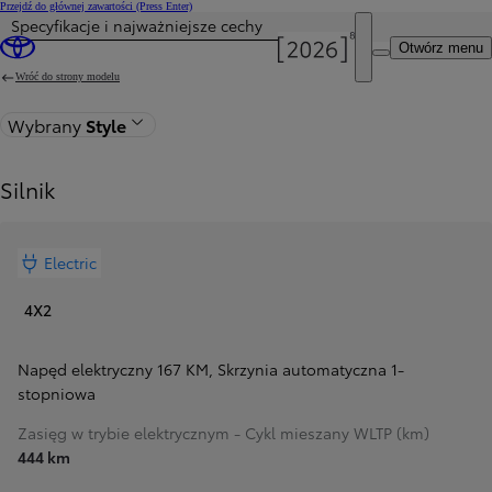
Przejdź do głównej zawartości
(Press Enter)
Specyfikacje i najważniejsze cechy
Otwórz menu
Wróć do strony modelu
Wybrany
Style
Silnik
Electric
4X2
Napęd elektryczny 167 KM
,
Skrzynia automatyczna 1-
stopniowa
Zasięg w trybie elektrycznym - Cykl mieszany WLTP (km)
444 km