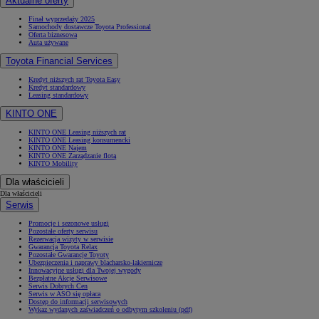
Aktualne oferty
Finał wyprzedaży 2025
Samochody dostawcze Toyota Professional
Oferta biznesowa
Auta używane
Toyota Financial Services
Kredyt niższych rat Toyota Easy
Kredyt standardowy
Leasing standardowy
KINTO ONE
KINTO ONE Leasing niższych rat
KINTO ONE Leasing konsumencki
KINTO ONE Najem
KINTO ONE Zarządzanie flotą
KINTO Mobility
Dla właścicieli
Dla właścicieli
Serwis
Promocje i sezonowe usługi
Pozostałe oferty serwisu
Rezerwacja wizyty w serwisie
Gwarancja Toyota Relax
Pozostałe Gwarancje Toyoty
Ubezpieczenia i naprawy blacharsko-lakiernicze
Innowacyjne usługi dla Twojej wygody
Bezpłatne Akcje Serwisowe
Serwis Dobrych Cen
Serwis w ASO się opłaca
Dostęp do informacji serwisowych
Wykaz wydanych zaświadczeń o odbytym szkoleniu (pdf)