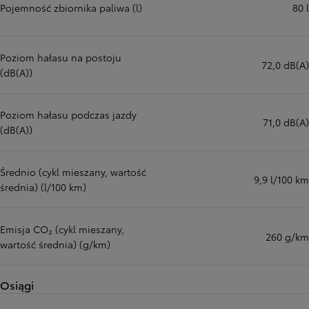
Pojemność zbiornika paliwa (l)
80 l
Poziom hałasu na postoju
72,0 dB(A)
(dB(A))
Poziom hałasu podczas jazdy
71,0 dB(A)
(dB(A))
Średnio (cykl mieszany, wartość
9,9 l/100 km
średnia) (l/100 km)
Emisja CO₂ (cykl mieszany,
260 g/km
wartość średnia) (g/km)
Osiągi