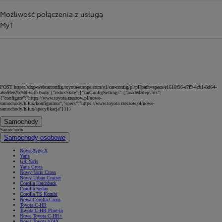
Możliwość połączenia z usługą
MyT
POST https://dxp-webcarconfig.toyota-europe.com/v1/car-config/pl/pl?path=specs/e1610f96-e7f9-4cb1-8d64-
a659fee2b768 with body {"reduxState":{"carConfigSettings":{"loadedStepUrls":
{"configure":"https://www.toyota.rzeszow.pl/nowe-
samochody/hilux/konfigurator","specs":"https://www.toyota.rzeszow.pl/nowe-
samochody/hilux/specyfikacja"}}}}
Samochody
Samochody
Samochody osobowe
Nowe Aygo X
Yaris
GR Yaris
Yaris Cross
Nowy Yaris Cross
Nowy Urban Cruiser
Corolla Hatchback
Corolla Sedan
Corolla TS Kombi
Nowa Corolla Cross
Toyota C-HR
Toyota C-HR Plug-in
Nowa Toyota C-HR+
Nowa Toyota bZ4X