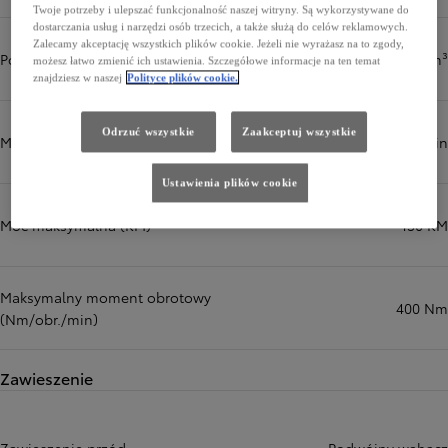
Twoje potrzeby i ulepszać funkcjonalność naszej witryny. Są wykorzystywane do
dostarczania usług i narzędzi osób trzecich, a także służą do celów reklamowych.
Zalecamy akceptację wszystkich plików cookie. Jeżeli nie wyrażasz na to zgody,
Pojemność skokowa (cm³)
2393 cm³
możesz łatwo zmienić ich ustawienia. Szczegółowe informacje na ten temat
znajdziesz w naszej
Polityce plików cookie.
Odrzuć wszystkie
Zaakceptuj wszystkie
Maksymalna moc (kW/obr./min)
110 kW/obr./min
Ustawienia plików cookie
Moc maksymalna (KM)
150 KM
Maksymalny moment obrotowy
400 Nm
(Nm/obr./min)
Zawieszenie