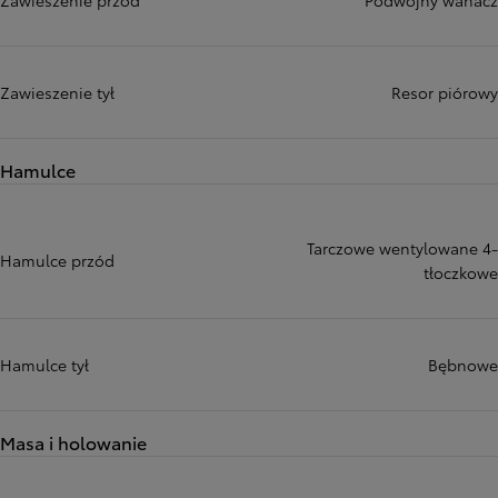
Zawieszenie przód
Podwójny wahacz
Zawieszenie tył
Resor piórowy
Hamulce
Tarczowe wentylowane 4-
Hamulce przód
tłoczkowe
Hamulce tył
Bębnowe
Masa i holowanie