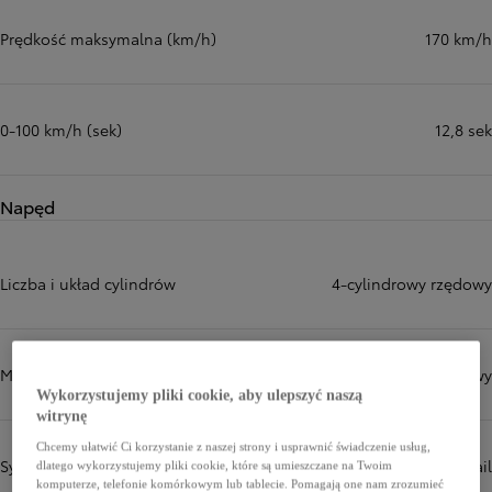
Prędkość maksymalna (km/h)
170 km/h
0-100 km/h (sek)
12,8 sek
Napęd
Liczba i układ cylindrów
4-cylindrowy rzędowy
Więcej informacji
Mechanizm zaworów
DOHC 16-zaworowy
Wykorzystujemy pliki cookie, aby ulepszyć naszą
witrynę
Chcemy ułatwić Ci korzystanie z naszej strony i usprawnić świadczenie usług,
System wtrysku paliwa
Wtrysk typu common-rail
dlatego wykorzystujemy pliki cookie, które są umieszczane na Twoim
komputerze, telefonie komórkowym lub tablecie. Pomagają one nam zrozumieć