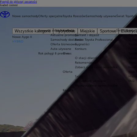
(Press Enter)
Przejdź do głównej zawartości
loaded content
Nowe samochody
Oferty specjalne
Toyota Rzeszów
Samochody używane
Świat Toyoty
F
Sprawdź aktualne oferty
Kontakt
Świat Toyoty
O
Wszystkie kategorie
Hybrydowe
Miejskie
Sportowe
Elektryc
Aktualne promocje
Kontakt i dojazd
Dlacz
T
Nowe Aygo X
Samochody dostawcze Toyota Professional
Rodo
O Toy
HYBRID
Oferta biznesowa
Sygnaliści
Toyot
Auta używane
Konkurs
Fabry
Rok potęgi 8 premier
O nas
Toyot
P
O stacji dilerskiej
Toyot
Rekomendacje
Toyot
Zobacz nasz salon od środka
Norm
Oferta
Klub 
Salon
Histo
Samochody Używane
FAQ
Wypożyczalnia samoichodów
Kariera