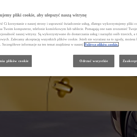
jemy pliki cookie, aby ulepszyć naszą witrynę
ć Ci korzystanie z naszej strony i usprawnić świadczenie usług, dlatego wykorzystujemy pliki co
na Twoim komputerze, telefonie komórkowym lub tablecie. Pomagają one nam zrozumieć Twoje 
cjonalność naszej witryny. Są wykorzystywane do dostarczania usług i narzędzi osób trzecich, a 
wych. Zalecamy akceptację wszystkich plików cookie. Jeżeli nie wyrażasz na to zgody, możesz 
a. Szczegółowe informacje na ten temat znajdziesz w naszej
Polityce plików cookie.
nia plików cookie
Odrzuć wszystkie
Zaakcept