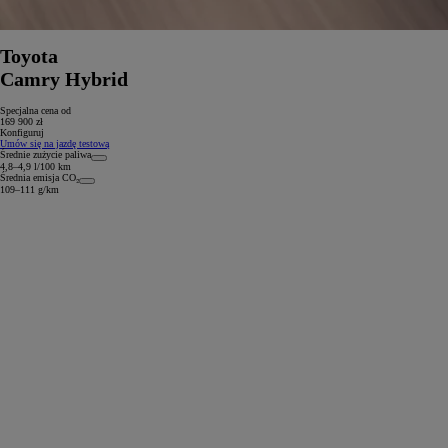
Toyota
Camry Hybrid
Specjalna cena od
169 900 zł
Konfiguruj
Umów się na jazdę testową
Średnie zużycie paliwa
4,8–4,9 l/100 km
Średnia emisja CO₂
109–111 g/km