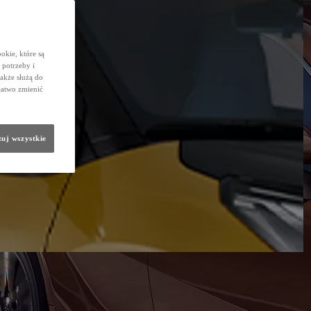
okie, które są
potrzeby i
także służą do
łatwo zmienić
uj wszystkie