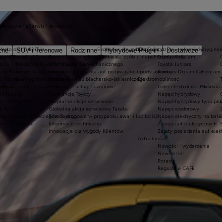
inansowanie
Serwis i akcesoria
ferta dla firm
Serwis
Ekobonus dla hybryd Toyoty
Kluby dla dzieci i młodzieży
Oryginaln
zne
SUV i Terenowe
Rodzinne
Hybrydowe Plug-in
Dostawcze
ego Toyota?
oyota Financial Services
Rezerwacja wizyty w serwisie
Oferta dla osób z niepełnosprawnościami
Toyota Kids
ocie
Kredyt niższych rat Toyota Easy
Oferta serwisu mechanicznego
Toyota Juniors
a w Europie
Kredyt standardowy
Specjalna oferta dla aut po gwarancji podstawowej
Konkurs Dream Car
Program 
ki Toyoty
Leasing standardowy
Oferta serwisu blacharsko-lakierniczego
Elektromobilność
a Way
łatności elektroniczne
Promocje i usługi sezonowe
Lider elektromobilności
Akcesori
a Mobility
Gwarancje Toyoty
Napęd hybrydowy
a a środowisko
Bezpłatne akcje serwisowe
Napęd hybrydowy typu plu
a WLTP
Globalna akcja serwisowa Takata
Napęd wodorowy
Rekordowych Przebiegów Toyoty
Pomoc drogowa w przypadku awarii lub kolizji
Napęd elektryczny na bate
ryczne Modele
Informacje techniczne
Zasięg aut elektrycznych
Innowacje dla wygody Klientów
Zalety posiadania aut elek
Aktualności
Nowości i wydarzenia
Newsletter
Porady
Regulacje CAFE