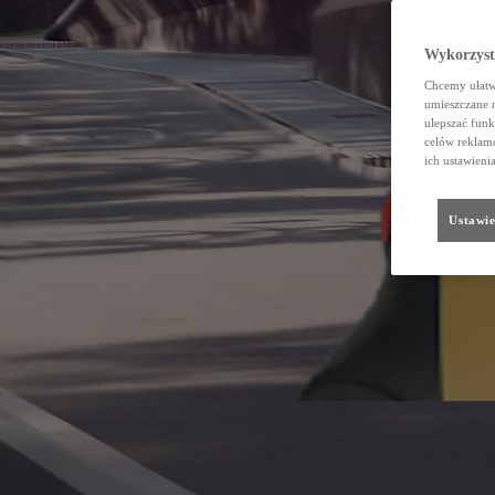
Wykorzystu
Chcemy ułatwi
umieszczane 
ulepszać funk
celów reklamo
ich ustawieni
Ustawie