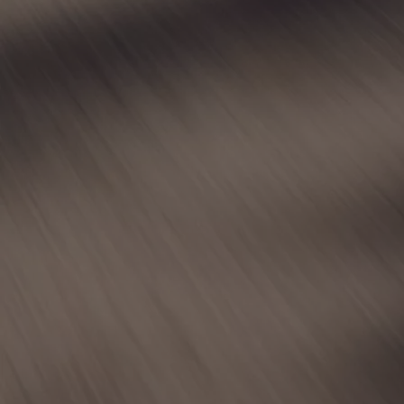
Od
81 900 zł
Yaris Cross
HYBRID