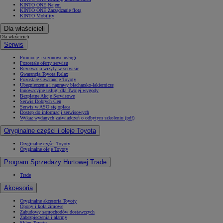
KINTO ONE Najem
KINTO ONE Zarządzanie flotą
KINTO Mobility
Dla właścicieli
Dla właścicieli
Serwis
Promocje i sezonowe usługi
Pozostałe oferty serwisu
Rezerwacja wizyty w serwisie
Gwarancja Toyota Relax
Pozostałe Gwarancje Toyoty
Ubezpieczenia i naprawy blacharsko-lakiernicze
Innowacyjne usługi dla Twojej wygody
Bezpłatne Akcje Serwisowe
Serwis Dobrych Cen
Serwis w ASO się opłaca
Dostęp do informacji serwisowych
Wykaz wydanych zaświadczeń o odbytym szkoleniu (pdf)
Oryginalne części i oleje Toyota
Oryginalne części Toyoty
Oryginalne oleje Toyoty
Program Sprzedaży Hurtowej Trade
Trade
Akcesoria
Oryginalne akcesoria Toyoty
Opony i koła zimowe
Zabudowy samochodów dostawczych
Zabezpieczenia i alarmy
Sklep Toyoty