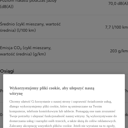
Poziom hałasu podczas jazdy
70,0 dB(A)
(dB(A))
Średnio (cykl mieszany, wartość
7,7 l/100 km
średnia) (l/100 km)
Emisja CO₂ (cykl mieszany,
203 g/km
wartość średnia) (g/km)
Osiągi
Wykorzystujemy pliki cookie, aby ulepszyć naszą
Prędkość maksymalna (km/h)
170 km/h
witrynę
Chcemy ułatwić Ci korzystanie z naszej strony i usprawnić świadczenie usług,
dlatego wykorzystujemy pliki cookie, które są umieszczane na Twoim
komputerze, telefonie komórkowym lub tablecie. Pomagają one nam zrozumieć
0-100 km/h (sek)
9,9 sek
Twoje potrzeby i ulepszać funkcjonalność naszej witryny. Są wykorzystywane do
dostarczania usług i narzędzi osób trzecich, a także służą do celów reklamowych.
Zalecamy akceptację wszystkich plików cookie. Jeżeli nie wyrażasz na to zgody,