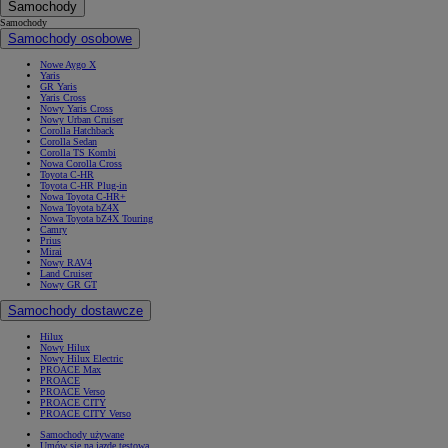
Samochody
Samochody
Samochody osobowe
Nowe Aygo X
Yaris
GR Yaris
Yaris Cross
Nowy Yaris Cross
Nowy Urban Cruiser
Corolla Hatchback
Corolla Sedan
Corolla TS Kombi
Nowa Corolla Cross
Toyota C-HR
Toyota C-HR Plug-in
Nowa Toyota C-HR+
Nowa Toyota bZ4X
Nowa Toyota bZ4X Touring
Camry
Prius
Mirai
Nowy RAV4
Land Cruiser
Nowy GR GT
Samochody dostawcze
Hilux
Nowy Hilux
Nowy Hilux Electric
PROACE Max
PROACE
PROACE Verso
PROACE CITY
PROACE CITY Verso
Samochody używane
Umów się na jazdę testową