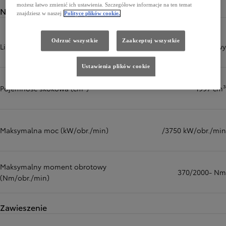
możesz łatwo zmienić ich ustawienia. Szczegółowe informacje na ten temat
Napęd
znajdziesz w naszej
Polityce plików cookie.
Odrzuć wszystkie
Zaakceptuj wszystkie
Liczba i układ cylindrów
4, układ rzędowy
Ustawienia plików cookie
Pojemność skokowa (cm³)
1997 cm³
Maksymalna moc (kW/obr./min)
/3750 kW/obr./min
Maksymalny moment obrotowy
370/2000- Nm
(Nm/obr./min)
Zawieszenie