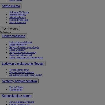
Strefa klienta
Aplikacja MyToyota
Instrukcje obsługi
Aktualizacja map
System Bluetooth®
Karty Ratownicze
Technologie
Technologie
Elektromobilność
Lider elektromobilności
Napęd hybrydowy
Napęd hybrydowy typu plug-in
Napęd wodorowy
Napęd elektryczny na baterię
Zasięg aut elektrycznych
Zalety posiadania aut elektrycznych
Ładowanie elektrycznej Toyoty
Toyota HomeCharge
Toyota Charging Network
Jak naładować elektryczną Toyotę?
Systemy bezpieczeństwa
Toyota T-Mate
System eCall
Komunikacja z autem
Nowa aplikacja MyToyota
Cyfrowy opiekun auta