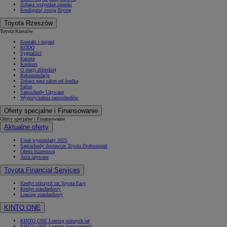
Zobacz wszystkie cenniki
Konfiguruj swoją Toyotę
Toyota Rzeszów
Toyota Rzeszów
Kontakt i dojazd
RODO
Sygnaliści
Kariera
Konkurs
O stacji dilerskiej
Rekomendacje
Zobacz nasz salon od środka
Salon
Samochody Używane
Wypożyczalnia samochodów
Oferty specjalne i Finansowanie
Oferty specjalne i Finansowanie
Aktualne oferty
Finał wyprzedaży 2025
Samochody dostawcze Toyota Professional
Oferta biznesowa
Auta używane
Toyota Financial Services
Kredyt niższych rat Toyota Easy
Kredyt standardowy
Leasing standardowy
KINTO ONE
KINTO ONE Leasing niższych rat
KINTO ONE Leasing konsumencki