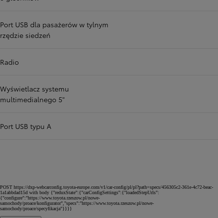
Port USB dla pasażerów w tylnym
rzędzie siedzeń
Radio
Wyświetlacz systemu
multimedialnego 5"
Port USB typu A
POST https://dxp-webcarconfig.toyota-europe.com/v1/car-config/pl/pl?path=specs/456305c2-361e-4c72-beac-
1a1abbdad15d with body {"reduxState":{"carConfigSettings":{"loadedStepUrls":
{"configure":"https://www.toyota.rzeszow.pl/nowe-
samochody/proace/konfigurator","specs":"https://www.toyota.rzeszow.pl/nowe-
samochody/proace/specyfikacja"}}}}