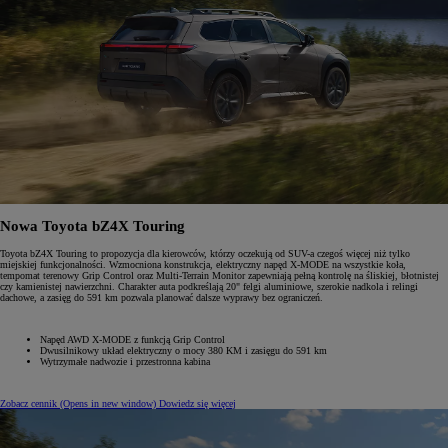
Nowa Toyota bZ4X Touring
Toyota bZ4X Touring to propozycja dla kierowców, którzy oczekują od SUV-a czegoś więcej niż tylko
miejskiej funkcjonalności. Wzmocniona konstrukcja, elektryczny napęd X-MODE na wszystkie koła,
tempomat terenowy Grip Control oraz Multi-Terrain Monitor zapewniają pełną kontrolę na śliskiej, błotnistej
czy kamienistej nawierzchni. Charakter auta podkreślają 20" felgi aluminiowe, szerokie nadkola i relingi
dachowe, a zasięg do 591 km pozwala planować dalsze wyprawy bez ograniczeń.
Napęd AWD X-MODE z funkcją Grip Control
Dwusilnikowy układ elektryczny o mocy 380 KM i zasięgu do 591 km
Wytrzymałe nadwozie i przestronna kabina
Zobacz cennik
(Opens in new window)
Dowiedz się więcej