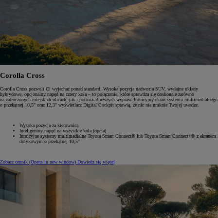
Corolla Cross
Corolla Cross pozwoli Ci wyjechać ponad standard. Wysoka pozycja nadwozia SUV, wydajne układy
hybrydowe, opcjonalny napęd na cztery koła – to połączenie, które sprawdza się doskonale zarówno
na zatłoczonych miejskich ulicach, jak i podczas dłuższych wypraw. Intuicyjny ekran systemu multimedialnego
o przekątnej 10,5" oraz 12,3" wyświetlacz Digital Cockpit sprawią, że nic nie umknie Twojej uwadze.
Wysoka pozycja za kierownicą
Inteligentny napęd na wszystkie koła (opcja)
Intuicyjne systemy multimedialne Toyota Smart Connect® lub Toyota Smart Connect+® z ekranem
dotykowym o przekątnej 10,5"
Zobacz cennik
(Opens in new window)
Dowiedz się więcej