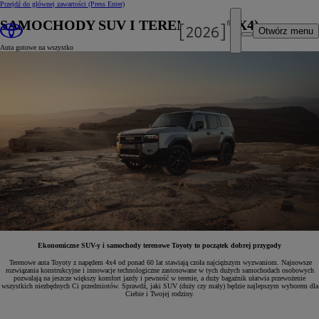
Przejdź do głównej zawartości
(Press Enter)
SAMOCHODY SUV I TERENOWE (4X4)
Otwórz menu
Auta gotowe na wszystko
Ekonomiczne SUV-y i samochody terenowe Toyoty to początek dobrej przygody
Terenowe auta Toyoty z napędem 4x4 od ponad 60 lat stawiają czoła najcięższym wyzwaniom. Najnowsze
rozwiązania konstrukcyjne i innowacje technologiczne zastosowane w tych dużych samochodach osobowych
pozwalają na jeszcze większy komfort jazdy i pewność w terenie, a duży bagażnik ułatwia przewożenie
wszystkich niezbędnych Ci przedmiotów. Sprawdź, jaki SUV (duży czy mały) będzie najlepszym wyborem dla
Ciebie i Twojej rodziny.