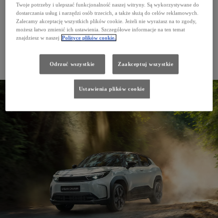
Twoje potrzeby i ulepszać funkcjonalność naszej witryny. Są wykorzystywane do
dostarczania usług i narzędzi osób trzecich, a także służą do celów reklamowych.
Zalecamy akceptację wszystkich plików cookie. Jeżeli nie wyrażasz na to zgody,
możesz łatwo zmienić ich ustawienia. Szczegółowe informacje na ten temat
znajdziesz w naszej
Polityce plików cookie.
Odrzuć wszystkie
Zaakceptuj wszystkie
Nowy Hilux Electric
Ustawienia plików cookie