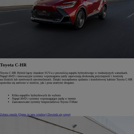
Toyota C-HR
Toyota C-HR Hybrid łączy charakter SUV-a z pewnością napędu hybrydowego w trudniejszych warunkach.
Napęd AWD i innowacyjne systemy wspomagania jazdy zapewniają doskonałą przyczepność i kontrolę
na śliskich lub nierównych nawierzchniach. Dzięki oszczędnemu spalaniu i komfortowej kabinie Toyota C-HR
sprawdza się zarówno w mieście, jak i poza utartymi drogami.
Kilka napędów hybrydowych do wyboru
Napęd AWD i systemy wspomagające jazdę w terenie
Zaawansowane systemy bezpieczeństwa Toyota T-Mate
Zobacz cennik
(Opens in new window)
Dowiedz się więcej