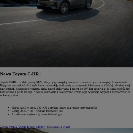
Nowa Toyota C-HR+
Toyota C-HR+ to elektryczny SUV, który łączy miejską zwinność z pewnością w trudniejszych warunkach.
Napęd na wszystkie koła i tryb Snow zapewniają doskonałą przyczepność i kontrolę na śliskiej lub nierównej
nawierzchni. Przestronne wnętrze, cichy napęd elektryczny i zasięg do 607 km sprawiają, że każda podróż jest
komfortowa i pełna emocji. Szybkie ładowanie i nowoczesne technologie wspierają wygodę i bezpieczeństwo
w każdej sytuacji.
Napęd AWD o mocy 343 KM z trybem Snow dla lepszej przyczepności
Zasięg do 607 km i szybkie ładowanie DC
Przestronne wnętrze i cyfrowe technologie
Zobacz cennik
(Opens in new window)
Dowiedz się więcej