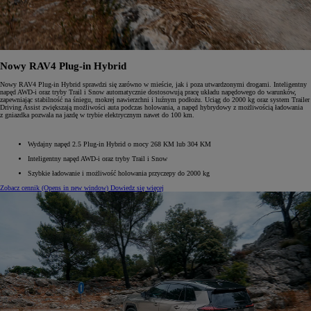
Nowy RAV4 Plug-in Hybrid
Nowy RAV4 Plug-in Hybrid sprawdzi się zarówno w mieście, jak i poza utwardzonymi drogami. Inteligentny
napęd AWD-i oraz tryby Trail i Snow automatycznie dostosowują pracę układu napędowego do warunków,
zapewniając stabilność na śniegu, mokrej nawierzchni i luźnym podłożu. Uciąg do 2000 kg oraz system Trailer
Driving Assist zwiększają możliwości auta podczas holowania, a napęd hybrydowy z możliwością ładowania
z gniazdka pozwala na jazdę w trybie elektrycznym nawet do 100 km.
Wydajny napęd 2.5 Plug-in Hybrid o mocy 268 KM lub 304 KM
Inteligentny napęd AWD-i oraz tryby Trail i Snow
Szybkie ładowanie i możliwość holowania przyczepy do 2000 kg
Zobacz cennik
(Opens in new window)
Dowiedz się więcej