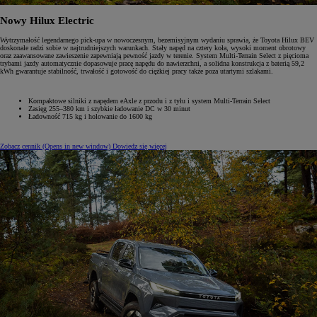
Nowy Hilux Electric
Wytrzymałość legendarnego pick-upa w nowoczesnym, bezemisyjnym wydaniu sprawia, że Toyota Hilux BEV
doskonale radzi sobie w najtrudniejszych warunkach. Stały napęd na cztery koła, wysoki moment obrotowy
oraz zaawansowane zawieszenie zapewniają pewność jazdy w terenie. System Multi-Terrain Select z pięcioma
trybami jazdy automatycznie dopasowuje pracę napędu do nawierzchni, a solidna konstrukcja z baterią 59,2
kWh gwarantuje stabilność, trwałość i gotowość do ciężkiej pracy także poza utartymi szlakami.
Kompaktowe silniki z napędem eAxle z przodu i z tyłu i system Multi-Terrain Select
Zasięg 255–380 km i szybkie ładowanie DC w 30 minut
Ładowność 715 kg i holowanie do 1600 kg
Zobacz cennik
(Opens in new window)
Dowiedz się więcej