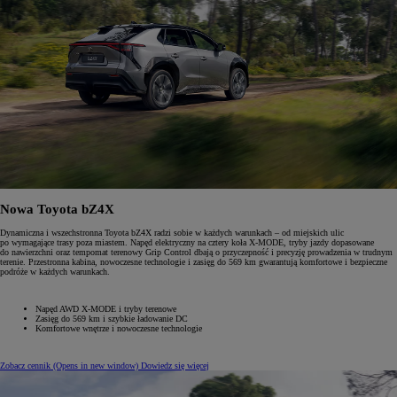
Nowa Toyota bZ4X
Dynamiczna i wszechstronna Toyota bZ4X radzi sobie w każdych warunkach – od miejskich ulic
po wymagające trasy poza miastem. Napęd elektryczny na cztery koła X-MODE, tryby jazdy dopasowane
do nawierzchni oraz tempomat terenowy Grip Control dbają o przyczepność i precyzję prowadzenia w trudnym
terenie. Przestronna kabina, nowoczesne technologie i zasięg do 569 km gwarantują komfortowe i bezpieczne
podróże w każdych warunkach.
Napęd AWD X-MODE i tryby terenowe
Zasięg do 569 km i szybkie ładowanie DC
Komfortowe wnętrze i nowoczesne technologie
Zobacz cennik
(Opens in new window)
Dowiedz się więcej