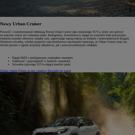
Nowy Urban Cruiser
Pewność i wszechstronność definiują Toyotę Urban Cruiser jako miejskiego SUV-a, który jest gotowy
na znacznie więcej niż codzienna jazda. Inteligentny, dwusilnikowy napęd na wszystkie koła precyzyjnie
rozdziela moment obrotowy między osie, zapewniając lepszą trakcję na śliskich i nieutwardzonych drogach.
Wyrazista sylwetka, solidne proporcje oraz komfortowe zawieszenie sprawiają, że Urban Cruiser czuje się
równie pewnie w gęstej miejskiej zabudowie, jak i poza utwardzonymi szlakami.
Napęd AWD z inteligentnym rozdziałem momentu
Stabilność i przyczepność w każdych warunkach
Sylwetka typowego SUV-a dająca komfort jazdy
Zobacz cennik
(Opens in new window)
Dowiedz się więcej