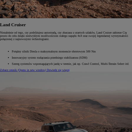
Land Cruiser
Niezależnie od tego, czy podróżujesz autostradą, czy zbaczasz z utartych szlaków, Land Cruiser zabierze Cię
prosto do celu dzięki niezwykłym możliwościom stałego napędu 4x4 oraz swojej legendarnej wytrzymałości
połączonej z najnowszymi technologiami.
Potężny silnik Diesla o maksymalnym momencie obrotowym 500 Nm
Innowacyjny system rozłączania przedniego stabilizatora (SDM)
Szereg systemów wspomagających jazdę w terenie, jak np. Crawl Control, Multi-Terrain Select itd.
Zobacz cennik
(Opens in new window)
Dowiedz się więcej