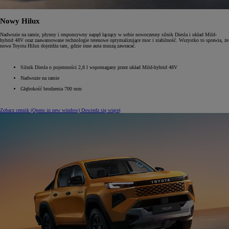
Nowy Hilux
Nadwozie na ramie, płynny i responsywny napęd łączący w sobie nowoczesny silnik Diesla i układ Mild-
hybrid 48V oraz zaawansowane technologie terenowe optymalizujące moc i stabilność. Wszystko to sprawia, że
nowa Toyota Hilux dojeżdża tam, gdzie inne auta muszą zawracać.
Silnik Diesla o pojemności 2,8 l wspomagany przez układ Mild-hybrid 48V
Nadwozie na ramie
Głębokość brodzenia 700 mm
Zobacz cennik
(Opens in new window)
Dowiedz się więcej