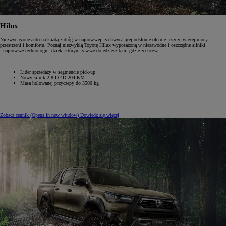
Hilux
Niezwyciężone auto na każdą z dróg w najnowszej, zachwycającej odsłonie oferuje jeszcze więcej mocy,
przestrzeni i komfortu. Poznaj niezwykłą Toyotę Hilux wyposażoną w niezawodne i oszczędne silniki
i najnowsze technologie, dzięki którym zawsze dojedziesz tam, gdzie zechcesz.
Lider sprzedaży w segmencie pick-up
Nowy silnik 2.8‎ D-4D ‎204‎ KM
Masa holowanej przyczepy do 3500 kg
Zobacz cennik
(Opens in new window)
Dowiedz się więcej