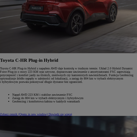
Toyota C-HR Plug-in Hybrid
Toyota C-HR Plug-in Hybrid z napędem AWD daje kontrolę w trudnym terenie. Układ 2.0 Hybrid Dynamic
Force Plug-in o mocy 223 KM oraz sztywne, dopracowane zawieszenie z amortyzatorami FSC zapewniają
przyczepność i komfort jazdy na śliskich, nierównych czy kamienistych nawierzchniach. Funkcja Geofencing
optymalizuje źródło napędu w zależności od lokalizacji, a zasięg do 804 km w trybach elektrycznym
i hybrydowym pozwala pokonywać długie dystanse bez ograniczeń.
Napęd AWD 223 KM i stabilne zawieszenie FSC
Zasięg do 804 km w trybach elektrycznym i hybrydowym
Geofencing i komfortowa kabina w każdych warunkach
Zobacz cennik
(Opens in new window)
Dowiedz się więcej