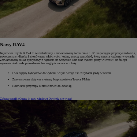
Nowy RAV4
Najnowsza Toyota RAV4 to wszechstronny i zaawansowany technicznie SUV. Imponujące proporcje nadwozia,
nowoczesna stylistyka i niezrównane właściwości jezdne, tworzą samochód, który sprosta każdemu wyzwaniu.
Zaawansowany układ hybrydowy z napędem na wszystkie koła oraz trybami jazdy w terenie i na śniegu
zapewnia doskonałe prowadzenie bez względu na nawierzchnię.
Dwa napędy hybrydowe do wyboru, w tym wersja 4x4 z trybami jazdy w terenie
Zaawansowane aktywne systemy bezpieczeństwa Toyota T-Mate
Holowanie przyczepy o masie nawet do 2000 kg
Zobacz cennik
(Opens in new window)
Dowiedz się więcej