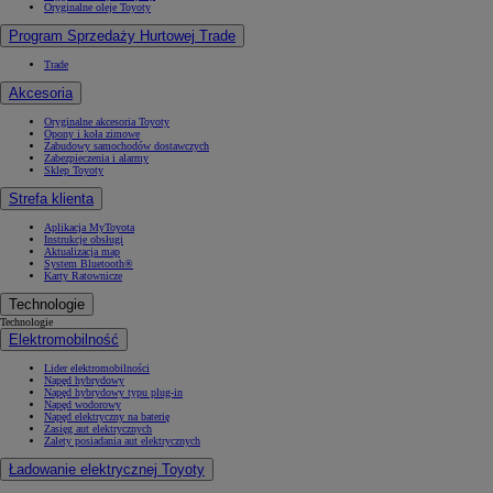
Oryginalne oleje Toyoty
Program Sprzedaży Hurtowej Trade
Trade
Akcesoria
Oryginalne akcesoria Toyoty
Opony i koła zimowe
Zabudowy samochodów dostawczych
Zabezpieczenia i alarmy
Sklep Toyoty
Strefa klienta
Aplikacja MyToyota
Instrukcje obsługi
Aktualizacja map
System Bluetooth®
Karty Ratownicze
Technologie
Technologie
Elektromobilność
Lider elektromobilności
Napęd hybrydowy
Napęd hybrydowy typu plug-in
Napęd wodorowy
Napęd elektryczny na baterię
Zasięg aut elektrycznych
Zalety posiadania aut elektrycznych
Ładowanie elektrycznej Toyoty