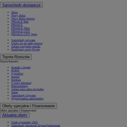
Samochody dostawcze
Hilux
Nowy Hilux
Nowy Hilux Electric
PROACE Max
PROACE
PROACE Verso
PROACE CITY
PROACE CITY Verso
Samochody używane
Umów się na jazdę testową
Zobacz wszystkie cenniki
Konfiguruj swoją Toyotę
Toyota Rzeszów
Toyota Rzeszów
Kontakt i dojazd
RODO
Sygnaliści
Kariera
Konkurs
O stacji dilerskiej
Rekomendacje
Zobacz nasz salon od środka
Salon
Samochody Używane
Wypożyczalnia samochodów
Oferty specjalne i Finansowanie
Oferty specjalne i Finansowanie
Aktualne oferty
Finał wyprzedaży 2025
Samochody dostawcze Toyota Professional