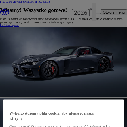
Przejdź do głównej zawartości
(Press Enter)
Witamy! Wszystko gotowe!
Otwórz menu
Masz już dostęp do najnowszych treści dotyczących Toyoty GR GT. W oczekiwaniu na wiadomości możesz
poznać lepiej misję, modele i zaawansowane technologie Toyoty.
Let’s Go Beyond
Wykorzystujemy pliki cookie, aby ulepszyć naszą
witrynę
Chcemy ułatwić Ci korzystanie z naszej strony i usprawnić świadczenie usług,