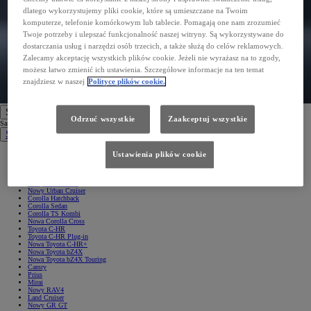
dlatego wykorzystujemy pliki cookie, które są umieszczane na Twoim
komputerze, telefonie komórkowym lub tablecie. Pomagają one nam zrozumieć
Twoje potrzeby i ulepszać funkcjonalność naszej witryny. Są wykorzystywane do
dostarczania usług i narzędzi osób trzecich, a także służą do celów reklamowych.
Zalecamy akceptację wszystkich plików cookie. Jeżeli nie wyrażasz na to zgody,
możesz łatwo zmienić ich ustawienia. Szczegółowe informacje na ten temat
znajdziesz w naszej
Polityce plików cookie.
Samochody
Odrzuć wszystkie
Zaakceptuj wszystkie
Samochody
Samochody osobowe
Nowe Aygo X
Ustawienia plików cookie
Yaris
GR Yaris
Yaris Cross
Nowy Yaris Cross
Nowy Urban Cruiser
Corolla Hatchback
Corolla Sedan
Corolla TS Kombi
Nowa Corolla Cross
Toyota C-HR
Toyota C-HR Plug-in
Nowa Toyota C-HR+
Nowa Toyota bZ4X
Nowa Toyota bZ4X Touring
Camry
Prius
Mirai
Nowy RAV4
Land Cruiser
Nowy GR GT