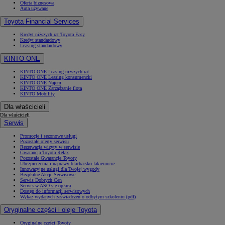
Oferta biznesowa
Auta używane
Toyota Financial Services
Kredyt niższych rat Toyota Easy
Kredyt standardowy
Leasing standardowy
KINTO ONE
KINTO ONE Leasing niższych rat
KINTO ONE Leasing konsumencki
KINTO ONE Najem
KINTO ONE Zarządzanie flotą
KINTO Mobility
Dla właścicieli
Dla właścicieli
Serwis
Promocje i sezonowe usługi
Pozostałe oferty serwisu
Rezerwacja wizyty w serwisie
Gwarancja Toyota Relax
Pozostałe Gwarancje Toyoty
Ubezpieczenia i naprawy blacharsko-lakiernicze
Innowacyjne usługi dla Twojej wygody
Bezpłatne Akcje Serwisowe
Serwis Dobrych Cen
Serwis w ASO się opłaca
Dostęp do informacji serwisowych
Wykaz wydanych zaświadczeń o odbytym szkoleniu (pdf)
Oryginalne części i oleje Toyota
Oryginalne części Toyoty