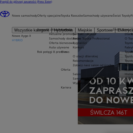
Przejdź do głównej zawartości
(Press Enter)
Nowe samochody
Oferty specjalne
Toyota Rzeszów
Samochody używane
Świat Toyoty
F
Sprawdź aktualne oferty
Kontakt
Świat Toyoty
O
Wszystkie kategorie
Hybrydowe
Miejskie
Sportowe
Elektryc
Aktualne promocje
Kontakt i dojazd
Dlacz
T
Nowe Aygo X
Samochody dostawcze Toyota Professional
Rodo
O Toy
HYBRID
Oferta biznesowa
Sygnaliści
Toyot
Auta używane
Konkurs
Fabry
Rok potęgi 8 premier
O nas
Toyot
P
O stacji dilerskiej
Toyot
Rekomendacje
Toyot
Zobacz nasz salon od środka
Norm
Oferta
Klub 
Salon
Histo
Samochody Używane
FAQ
Wypożyczalnia samoichodów
Kariera