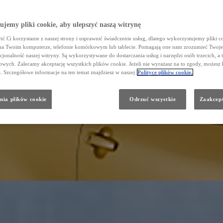
jemy pliki cookie, aby ulepszyć naszą witrynę
ć Ci korzystanie z naszej strony i usprawnić świadczenie usług, dlatego wykorzystujemy pliki co
na Twoim komputerze, telefonie komórkowym lub tablecie. Pomagają one nam zrozumieć Twoje 
cjonalność naszej witryny. Są wykorzystywane do dostarczania usług i narzędzi osób trzecich, a 
wych. Zalecamy akceptację wszystkich plików cookie. Jeżeli nie wyrażasz na to zgody, możesz 
a. Szczegółowe informacje na ten temat znajdziesz w naszej
Polityce plików cookie.
nia plików cookie
Odrzuć wszystkie
Zaakcept