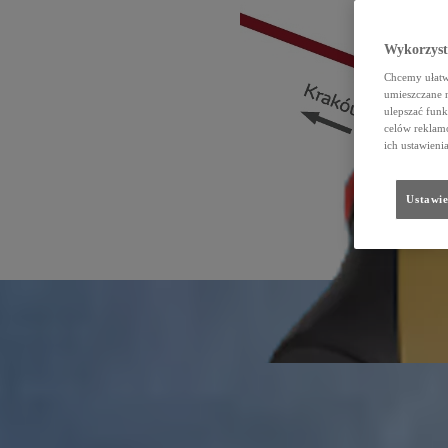
Wykorzystu
Chcemy ułatwi
umieszczane 
ulepszać funk
celów reklamo
ich ustawieni
Ustawie