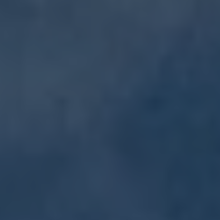
Od
81 900 zł
Yaris Cross
HYBRID