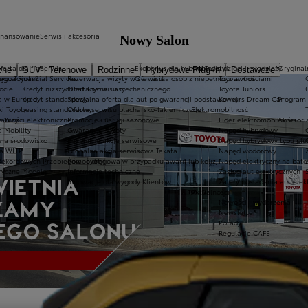
inansowanie
Serwis i akcesoria
Nowy Salon
ferta dla firm
Serwis
Ekobonus dla hybryd Toyoty
Kluby dla dzieci i młodzieży
Oryginaln
zne
SUV i Terenowe
Rodzinne
Hybrydowe Plug-in
Dostawcze
ego Toyota?
oyota Financial Services
Rezerwacja wizyty w serwisie
Oferta dla osób z niepełnosprawnościami
Toyota Kids
ocie
Kredyt niższych rat Toyota Easy
Oferta serwisu mechanicznego
Toyota Juniors
a w Europie
Kredyt standardowy
Specjalna oferta dla aut po gwarancji podstawowej
Konkurs Dream Car
Program 
ki Toyoty
Leasing standardowy
Oferta serwisu blacharsko-lakierniczego
Elektromobilność
a Way
łatności elektroniczne
Promocje i usługi sezonowe
Lider elektromobilności
Akcesori
a Mobility
Gwarancje Toyoty
Napęd hybrydowy
a a środowisko
Bezpłatne akcje serwisowe
Napęd hybrydowy typu plu
a WLTP
Globalna akcja serwisowa Takata
Napęd wodorowy
Rekordowych Przebiegów Toyoty
Pomoc drogowa w przypadku awarii lub kolizji
Napęd elektryczny na bate
ryczne Modele
Informacje techniczne
Zasięg aut elektrycznych
Innowacje dla wygody Klientów
Zalety posiadania aut elek
Aktualności
Nowości i wydarzenia
Newsletter
Porady
Regulacje CAFE