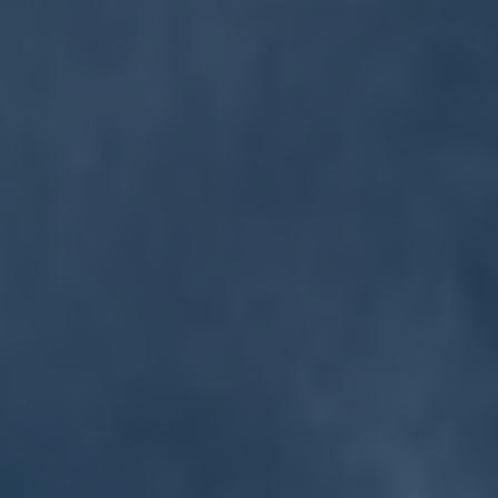
Od
105 300 zł
Corolla Hatchback
HYBRID