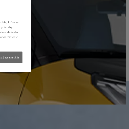
okie, które są
potrzeby i
także służą do
łatwo zmienić
uj wszystkie