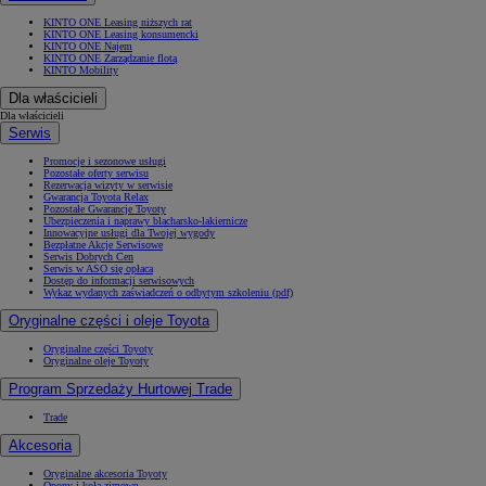
KINTO ONE Leasing niższych rat
KINTO ONE Leasing konsumencki
KINTO ONE Najem
KINTO ONE Zarządzanie flotą
KINTO Mobility
Dla właścicieli
Dla właścicieli
Serwis
Promocje i sezonowe usługi
Pozostałe oferty serwisu
Rezerwacja wizyty w serwisie
Gwarancja Toyota Relax
Pozostałe Gwarancje Toyoty
Ubezpieczenia i naprawy blacharsko-lakiernicze
Innowacyjne usługi dla Twojej wygody
Bezpłatne Akcje Serwisowe
Serwis Dobrych Cen
Serwis w ASO się opłaca
Dostęp do informacji serwisowych
Wykaz wydanych zaświadczeń o odbytym szkoleniu (pdf)
Oryginalne części i oleje Toyota
Oryginalne części Toyoty
Oryginalne oleje Toyoty
Program Sprzedaży Hurtowej Trade
Trade
Akcesoria
Oryginalne akcesoria Toyoty
Opony i koła zimowe