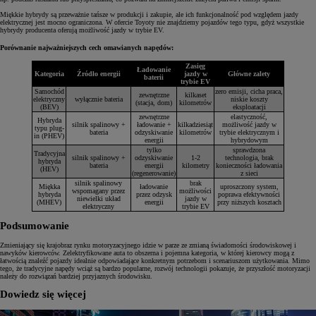
Miękkie hybrydy są przeważnie tańsze w produkcji i zakupie, ale ich funkcjonalność pod względem jazdy
elektrycznej jest mocno ograniczona. W ofercie Toyoty nie znajdziemy pojazdów tego typu, gdyż wszystkie
hybrydy producenta oferują możliwość jazdy w trybie EV.
Porównanie najważniejszych cech omawianych napędów:
Zasięg
Ładowanie
Kategoria
Źródło energii
jazdy w
Główne zalety
baterii
trybie EV
Samochód
zero emisji, cicha praca,
zewnętrzne
kilkaset
elektryczny
wyłącznie bateria
niskie koszty
(stacja, dom)
kilometrów
(BEV)
eksploatacji
zewnętrzne
elastyczność,
Hybryda
silnik spalinowy +
ładowanie +
kilkadziesiąt
możliwość jazdy w
typu plug-
bateria
odzyskiwanie
kilometrów
trybie elektrycznym i
in (PHEV)
energii
hybrydowym
tylko
sprawdzona
Tradycyjna
silnik spalinowy +
odzyskiwanie
1-2
technologia, brak
hybryda
bateria
energii
kilometry
konieczności ładowania
(HEV)
(regenerowanie)
z sieci
silnik spalinowy
brak
Miękka
ładowanie
uproszczony system,
wspomagany przez
możliwości
hybryda
przez odzysk
poprawa efektywności
niewielki układ
jazdy w
(MHEV)
energii
przy niższych kosztach
elektryczny
trybie EV
Podsumowanie
Zmieniający się krajobraz rynku motoryzacyjnego idzie w parze ze zmianą świadomości środowiskowej i
nawyków kierowców. Zelektryfikowane auta to obszerna i pojemna kategoria, w której kierowcy mogą z
łatwością znaleźć pojazdy idealnie odpowiadające konkretnym potrzebom i scenariuszom użytkowania. Mimo
tego, że tradycyjne napędy wciąż są bardzo popularne, rozwój technologii pokazuje, że przyszłość motoryzacji
należy do rozwiązań bardziej przyjaznych środowisku.
Dowiedz się więcej