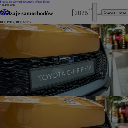
Przejdź do głównej zawartości
(Press Enter)
4 marca 2025
Rodzaje samochodów
Otwórz menu
BEV, PHEV, HEV, MHEV