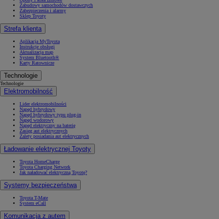
Zabudowy samochodów dostawczych
Zabezpieczenia i alarmy
Sklep Toyoty
Strefa klienta
Aplikacja MyToyota
Instrukcje obsługi
Aktualizacja map
System Bluetooth®
Karty Ratownicze
Technologie
Technologie
Elektromobilność
Lider elektromobilności
Napęd hybrydowy
Napęd hybrydowy typu plug-in
Napęd wodorowy
Napęd elektryczny na baterię
Zasięg aut elektrycznych
Zalety posiadania aut elektrycznych
Ładowanie elektrycznej Toyoty
Toyota HomeCharge
Toyota Charging Network
Jak naładować elektryczną Toyotę?
Systemy bezpieczeństwa
Toyota T-Mate
System eCall
Komunikacja z autem