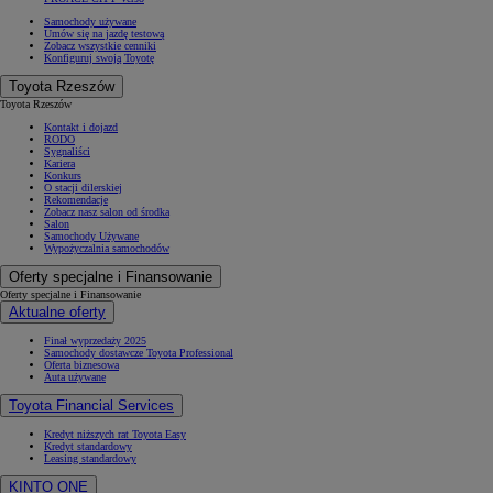
Samochody używane
Umów się na jazdę testową
Zobacz wszystkie cenniki
Konfiguruj swoją Toyotę
Toyota Rzeszów
Toyota Rzeszów
Kontakt i dojazd
RODO
Sygnaliści
Kariera
Konkurs
O stacji dilerskiej
Rekomendacje
Zobacz nasz salon od środka
Salon
Samochody Używane
Wypożyczalnia samochodów
Oferty specjalne i Finansowanie
Oferty specjalne i Finansowanie
Aktualne oferty
Finał wyprzedaży 2025
Samochody dostawcze Toyota Professional
Oferta biznesowa
Auta używane
Toyota Financial Services
Kredyt niższych rat Toyota Easy
Kredyt standardowy
Leasing standardowy
KINTO ONE