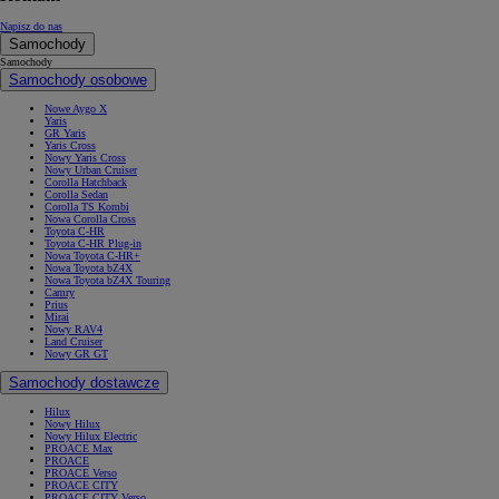
Napisz do nas
Samochody
Samochody
Samochody osobowe
Nowe Aygo X
Yaris
GR Yaris
Yaris Cross
Nowy Yaris Cross
Nowy Urban Cruiser
Corolla Hatchback
Corolla Sedan
Corolla TS Kombi
Nowa Corolla Cross
Toyota C-HR
Toyota C-HR Plug-in
Nowa Toyota C-HR+
Nowa Toyota bZ4X
Nowa Toyota bZ4X Touring
Camry
Prius
Mirai
Nowy RAV4
Land Cruiser
Nowy GR GT
Samochody dostawcze
Hilux
Nowy Hilux
Nowy Hilux Electric
PROACE Max
PROACE
PROACE Verso
PROACE CITY
PROACE CITY Verso