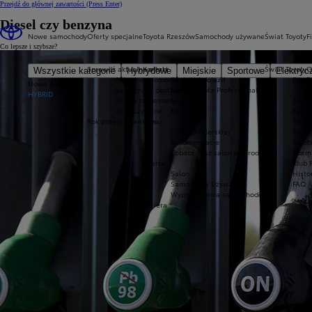
Przejdź do głównej zawartości
(Press Enter)
Diesel czy benzyna
Nowe samochody
Oferty specjalne
Toyota Rzeszów
Samochody używane
Świat Toyoty
F
Co lepsze i szybsze?
Sprawdź aktualne oferty
Kontakt
Świat Toyoty
O
Wszystkie kategorie
Hybrydowe
Miejskie
Sportowe
Elektryc
Aktualne promocje
Kontakt i dojazd
Dlacz
T
Nowe Aygo X
Samochody dostawcze Toyota Professional
Rodo
O Toy
HYBRID
Oferta biznesowa
Sygnaliści
Toyot
Auta używane
Konkurs
Fabry
Rok potęgi 8 premier
O nas
Toyot
P
O stacji dilerskiej
Toyot
Rekomendacje
Toyot
Zobacz nasz salon od środka
Norm
Oferta
Klub 
Salon
Histo
Samochody Używane
FAQ
Wypożyczalnia samoichodów
Kariera