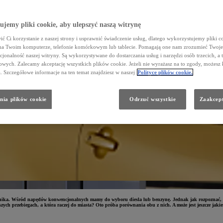
jemy pliki cookie, aby ulepszyć naszą witrynę
ć Ci korzystanie z naszej strony i usprawnić świadczenie usług, dlatego wykorzystujemy pliki co
na Twoim komputerze, telefonie komórkowym lub tablecie. Pomagają one nam zrozumieć Twoje 
cjonalność naszej witryny. Są wykorzystywane do dostarczania usług i narzędzi osób trzecich, a 
wych. Zalecamy akceptację wszystkich plików cookie. Jeżeli nie wyrażasz na to zgody, możesz 
a. Szczegółowe informacje na ten temat znajdziesz w naszej
Polityce plików cookie.
nia plików cookie
Odrzuć wszystkie
Zaakcept
ka. Wśród napędów konwencjonalnych mamy do wyboru diesla lub benzynę. Jednak jak rozpoznać, który 
zych przebiegach, a która raczej do miasta? Oto próba porównania obu z nich. A może jest jeszcze jakie