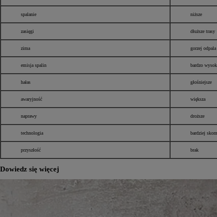
spalanie
niższe
zasięgi
dłuższe trasy
Od
105 300 zł
zima
gorzej odpala
Corolla Hatchback
HYBRID
emisja spalin
bardzo wysok
hałas
głośniejsze
awaryjność
większa
naprawy
droższe
technologia
bardziej sko
przyszłość
brak
Dowiedz się więcej