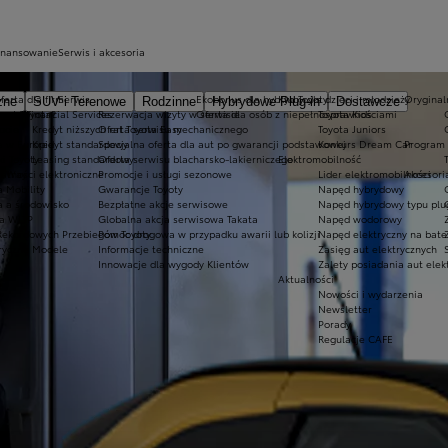
inansowanie
Serwis i akcesoria
ferta dla firm
Serwis
Ekobonus dla hybryd Toyoty
Kluby dla dzieci i młodzieży
Oryginaln
zne
SUV i Terenowe
Rodzinne
Hybrydowe Plug-in
Dostawcze
ego Toyota?
oyota Financial Services
Rezerwacja wizyty w serwisie
Oferta dla osób z niepełnosprawnościami
Toyota Kids
ocie
Kredyt niższych rat Toyota Easy
Oferta serwisu mechanicznego
Toyota Juniors
a w Europie
Kredyt standardowy
Specjalna oferta dla aut po gwarancji podstawowej
Konkurs Dream Car
Program 
ki Toyoty
Leasing standardowy
Oferta serwisu blacharsko-lakierniczego
Elektromobilność
a Way
łatności elektroniczne
Promocje i usługi sezonowe
Lider elektromobilności
Akcesori
a Mobility
Gwarancje Toyoty
Napęd hybrydowy
a a środowisko
Bezpłatne akcje serwisowe
Napęd hybrydowy typu plu
a WLTP
Globalna akcja serwisowa Takata
Napęd wodorowy
Rekordowych Przebiegów Toyoty
Pomoc drogowa w przypadku awarii lub kolizji
Napęd elektryczny na bate
ryczne Modele
Informacje techniczne
Zasięg aut elektrycznych
Innowacje dla wygody Klientów
Zalety posiadania aut elek
Aktualności
Nowości i wydarzenia
Newsletter
Porady
Regulacje CAFE