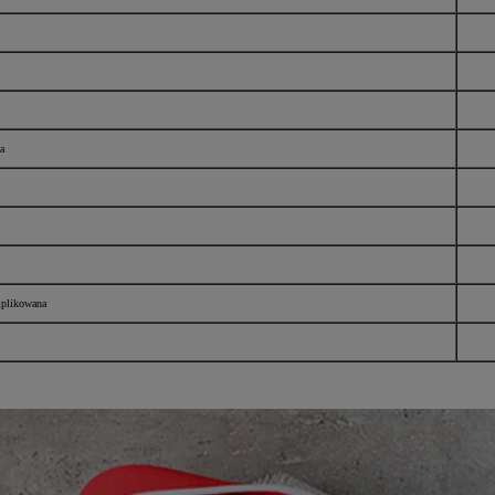
a
mplikowana