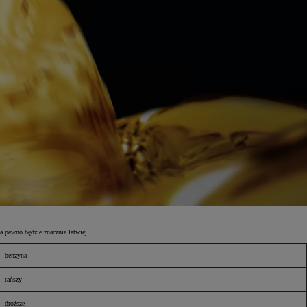
 pewno będzie znacznie łatwiej.
benzyna
tańszy
droższe