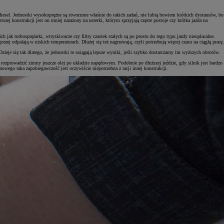
diesel. Jednostki wysokoprężne są stworzone właśnie do takich zadań, nie lubią bowiem któtkich dystansów, bo
zej konstrukcji jest on mniej narażony na usterki, którym sprzyjają częste postoje czy krótka jazda na
 jak turbosprężarki, wtryskiwacze czy filtry czastek stałych są po prostu do tego typu jazdy nieopłacalne.
j odpalają w niskich temperaturach. Dłużej się też nagrzewają, czyli potrzebują więcej czasu na ciągłą pracę.
zieje się tak dlatego, że jednostki te osiągają lepsze wyniki, jeśli szybko dostarczamy im wyższych obrotów.
io rozprowadzić zimny jeszcze olej po układzie napędowym. Podobnie po dłuższej jeździe, gdy silnik jest bardzo
wego taka zapobiegawczość jest oczywiście niepotrzebna z racji innej konstrukcji.