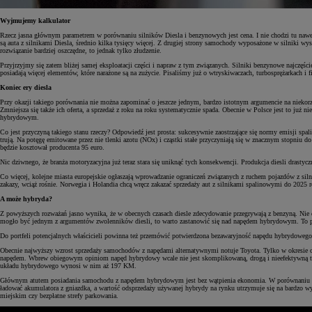
Wyjmujemy kalkulator
Rzecz jasna głównym parametrem w porównaniu silników Diesla i benzynowych jest cena. I nie chodzi tu nawet
są auta z silnikami Diesla, średnio kilka tysięcy więcej. Z drugiej strony samochody wyposażone w silniki 
rozwiązanie bardziej oszczędne, to jednak tylko złudzenie.
Przyjrzyjmy się zatem bliżej samej eksploatacji części i napraw z tym związanych. Silniki benzynowe najczęś
posiadają więcej elementów, które narażone są na zużycie. Pisaliśmy już o wtryskiwaczach, turbosprężarkach i
Koniec ery diesla
Przy okazji takiego porównania nie można zapominać o jeszcze jednym, bardzo istotnym argumencie na niekorzy
Zmniejsza się także ich oferta, a sprzedaż z roku na roku systematycznie spada. Obecnie w Polsce jest to ju
hybrydowym.
Co jest przyczyną takiego stanu rzeczy? Odpowiedź jest prosta: sukcesywnie zaostrzające się normy emisji sp
trują. Na potęgę emitowane przez nie tlenki azotu (NOx) i cząstki stałe przyczyniają się w znacznym stopniu 
będzie kosztował producenta 95 euro.
Nic dziwnego, że branża motoryzacyjna już teraz stara się uniknąć tych konsekwencji. Produkcja diesli drastycz
Co więcej, kolejne miasta europejskie ogłaszają wprowadzanie ograniczeń związanych z ruchem pojazdów z sil
zakazy, wciąż rośnie. Norwegia i Holandia chcą wręcz zakazać sprzedaży aut z silnikami spalinowymi do 2025 r
A może hybryda?
Z powyższych rozważań jasno wynika, że w obecnych czasach diesle zdecydowanie przegrywają z benzyną. Nie d
mogło być jednym z argumentów zwolenników diesli, to warto zastanowić się nad napędem hybrydowym. To po
Do portfeli potencjalnych właścicieli powinna też przemówić potwierdzona bezawaryjność napędu hybrydowego
Obecnie najwyższy wzrost sprzedaży samochodów z napędami alternatywnymi notuje Toyota. Tylko w okresie od
napędem. Wbrew obiegowym opiniom napęd hybrydowy wcale nie jest skomplikowaną, drogą i nieefektywną tech
układu hybrydowego wynosi w nim aż 197 KM.
Głównym atutem posiadania samochodu z napędem hybrydowym jest bez wątpienia ekonomia. W porównaniu z si
ładować akumulatora z gniazdka, a wartość odsprzedaży używanej hybrydy na rynku utrzymuje się na bardzo wy
miejskim czy bezpłatne strefy parkowania.