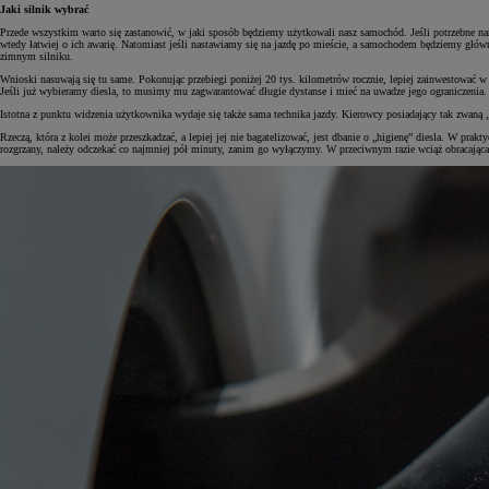
Jaki silnik wybrać
Przede wszystkim warto się zastanowić, w jaki sposób będziemy użytkowali nasz samochód. Jeśli potrzebne nam
wtedy łatwiej o ich awarię. Natomiast jeśli nastawiamy się na jazdę po mieście, a samochodem będziemy głównie
zimnym silniku.
Wnioski nasuwają się tu same. Pokonując przebiegi poniżej 20 tys. kilometrów rocznie, lepiej zainwestować w be
Jeśli już wybieramy diesla, to musimy mu zagwarantować długie dystanse i mieć na uwadze jego ograniczenia. D
Istotna z punktu widzenia użytkownika wydaje się także sama technika jazdy. Kierowcy posiadający tak zwaną „c
Rzeczą, która z kolei może przeszkadzać, a lepiej jej nie bagatelizować, jest dbanie o „higienę” diesla. W pra
rozgrzany, należy odczekać co najmniej pół minuty, zanim go wyłączymy. W przeciwnym razie wciąż obracająca 