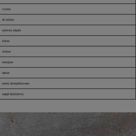
wyższe
do miasta
szybciej odpala
niższa
cichsze
mniejsza
tańsze
mniej skomplikowana
napęd hybrydowy