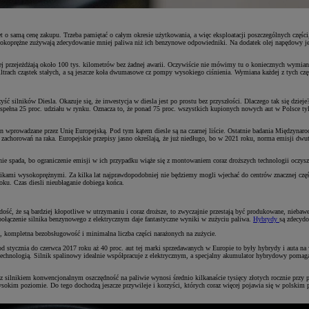
 o samą cenę zakupu. Trzeba pamiętać o całym okresie użytkowania, a więc eksploatacji poszczególnych części
wysokoprężne zużywają zdecydowanie mniej paliwa niż ich benzynowe odpowiedniki. Na dodatek olej napędowy je
ciej przejeżdżają około 100 tys. kilometrów bez żadnej awarii. Oczywiście nie mówimy tu o koniecznych wymia
 filtrach cząstek stałych, a są jeszcze koła dwumasowe cz pompy wysokiego ciśnienia. Wymiana każdej z tych cz
ść silników Diesla. Okazuje się, że inwestycja w diesla jest po prostu bez przyszłości. Dlaczego tak się dz
ż niespełna 25 proc. udziału w rynku. Oznacza to, że ponad 75 proc. wszystkich kupionych nowych aut w Polsc
alin wprowadzane przez Unię Europejską. Pod tym kątem diesle są na czarnej liście. Ostatnie badania Międzyna
do zachorowań na raka. Europejskie przepisy jasno określają, że już niedługo, bo w 2021 roku, norma emisji dw
nie spada, bo ograniczenie emisji w ich przypadku wiąże się z montowaniem coraz droższych technologii oczyszcz
nikami wysokoprężnymi. Za kilka lat najprawdopodobniej nie będziemy mogli wjechać do centrów znacznej częśc
oku. Czas diesli nieubłaganie dobiega końca.
ość, że są bardziej kłopotliwe w utrzymaniu i coraz droższe, to zwyczajnie przestają być produkowane, nieba
łączenie silnika benzynowego z elektrycznym daje fantastyczne wyniki w zużyciu paliwa.
Hybrydy
są zdecydo
, kompletna bezobsługowość i minimalna liczba części narażonych na zużycie.
 stycznia do czerwca 2017 roku aż 40 proc. aut tej marki sprzedawanych w Europie to były hybrydy i auta na
nologią. Silnik spalinowy idealnie współpracuje z elektrycznym, a specjalny akumulator hybrydowy pomaga 
lnikiem konwencjonalnym oszczędność na paliwie wynosi średnio kilkanaście tysięcy złotych rocznie przy 
sokim poziomie. Do tego dochodzą jeszcze przywileje i korzyści, których coraz więcej pojawia się w polskim