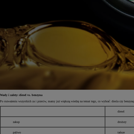
Wady i zalety: diesel vs. benzyna
Po rozważeniu wszystkich za i przeciw, mamy już większą wiedzę na temat tego, co wybrać: diesla czy benzyn
diesel
zakup
droższy
paliwo
tańsze