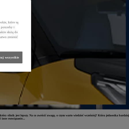
okie, które są
potrzeby i
także służą do
łatwo zmienić
uj wszystkie
silnik jest lepszy. Na co zwrócić uwagę, o czym warto wiedzieć wcześniej? Która jednostka bardziej
ś inne rozwiązanie...