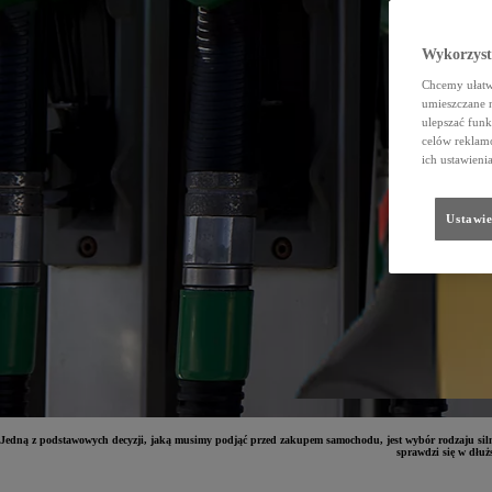
Wykorzystu
Chcemy ułatwi
umieszczane 
ulepszać funk
celów reklamo
ich ustawieni
Ustawie
Jedną z podstawowych decyzji, jaką musimy podjąć przed zakupem samochodu, jest wybór rodzaju silni
sprawdzi się w dłużs