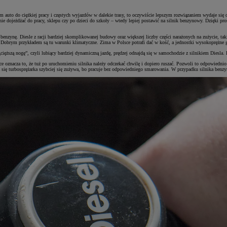
 auto do ciężkiej pracy i częstych wyjazdów w dalekie trasy, to oczywiście lepszym rozwiązaniem wydaje się 
 dojeżdżać do pracy, sklepu czy po dzieci do szkoły – wtedy lepiej postawić na silnik benzynowy. Dzięki prosts
nzynę. Diesle z racji bardziej skomplikowanej budowy oraz większej liczby części narażonych na zużycie, takich
obrym przykładem są tu warunki klimatyczne. Zima w Polsce potrafi dać w kość, a jednostki wysokoprężne gorze
ięższą nogę”, czyli lubiący bardziej dynamiczną jazdę, prędzej odnajdą się w samochodzie z silnikiem Diesla. D
ktyce oznacza to, że tuż po uruchomieniu silnika należy odczekać chwilę i dopiero ruszać. Pozwoli to odpowiedn
się turbosprężarka szybciej się zużywa, bo pracuje bez odpowiedniego smarowania. W przypadku silnika benzyno