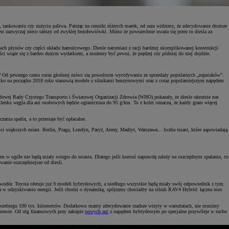
, tankowaniu czy zużyciu paliwa. Patrząc na cenniki różnych marek, od razu widzimy, że zdecydowanie droższe
st zazwyczaj nieco tańszy od zwykłej bezołowiówki. Mimo że powszechnie uważa się przez to diesla za
nach płynów czy części układu hamulcowego. Diesle natomiast z racji bardziej skomplikowanej konstrukcji
ęści wiąże się z bardzo dużym wydatkiem, a możemy być pewni, że prędzej czy później do niej dojdzie.
ieje? Od pewnego czasu coraz głośniej mówi się powolnym wycofywaniu ze sprzedaży popularnych „ropniaków”.
e tylko na początku 2018 roku stanowią modele z silnikami benzynowymi oraz z coraz popularniejszym napędem
rodowej Rady Czystego Transportu i Światowej Organizacji Zdrowia (WHO) pokazały, że diesle okrutnie nas
utlenku węgla dla aut osobowych będzie ograniczona do 95 g/km. To z kolei oznacza, że każdy gram więcej
ania spalin, a to przestaje być opłacalne.
i większych miast. Berlin, Praga, Londyn, Paryż, Ateny, Madryt, Warszawa... liczba miast, które zapowiadają
wem w ogóle nie będą miały wstępu do miasta. Dlatego jeśli komuś naprawdę zależy na oszczędnym spalaniu, co
wanie oszczędniejsze od diesli.
 wodór. Toyota oferuje już 9 modeli hybrydowych, a niedługo wszystkie będą miały swój odpowiednik z tym
w odzyskiwaniu energii. Jeśli chodzi o dynamikę, spójrzmy chociażby na silnik RAV4 Hybrid: łączna moc
przebiegu 100 tys. kilometrów. Dodatkowo mamy zdecydowanie rzadsze wizyty w warsztatach, nie musimy
 prawie. Od ulg finansowych przy zakupie
nowych aut
z napędem hybrydowym po specjalne przywileje w ruchu