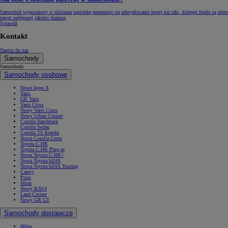
Samochód wyposażony w skórzaną tapicerkę prezentuje się zdecydowanie lepiej niż taki, którego fotele są obite
nawet najlepszej jakości tkaniną.
Sprawdź
Kontakt
Napisz do nas
Samochody
Samochody
Samochody osobowe
Nowe Aygo X
Yaris
GR Yaris
Yaris Cross
Nowy Yaris Cross
Nowy Urban Cruiser
Corolla Hatchback
Corolla Sedan
Corolla TS Kombi
Nowa Corolla Cross
Toyota C-HR
Toyota C-HR Plug-in
Nowa Toyota C-HR+
Nowa Toyota bZ4X
Nowa Toyota bZ4X Touring
Camry
Prius
Mirai
Nowy RAV4
Land Cruiser
Nowy GR GT
Samochody dostawcze
Hilux