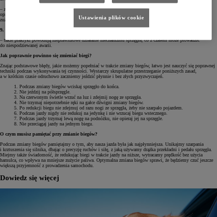
– zbyt gwałtowne zmiany biegów w „sportowym stylu” i nadmierne „dociskanie” drążka przy każdym ruchu
oprócz wrażenia pozornej dynamiki jazdy nie przynoszą nic dobrego dla skrzyni, która po prostu szybciej się
Ustawienia plików cookie
zużywa.
9. Zmiana biegu z pedałem sprzęgła niewciśniętym do końca
– takie praktyki powodują nieprawidłowe działanie mechanizmu sprzęgła, co z czasem może prowadzić
do niespodziewanej awarii.
Jak poprawnie powinno się zmieniać biegi?
Znając podstawowe błędy, jakie możemy popełniać w trakcie zmiany biegów, łatwo jest nauczyć się poprawnej
techniki podczas wykonywania tej czynności. Wystarczy skrupulatne przestrzeganie poniższych zasad,
a w krótkim czasie odruchowo zaczniemy jeździć płynnie i bez złych przyzwyczajeń.
Podczas zmiany biegów wciskaj sprzęgło do końca.
Nie jeździj na półsprzęgle.
Na czerwonym świetle wrzuć na luz i zdejmij nogę ze sprzęgła.
Nie trzymaj niepotrzebnie ręki na gałce dźwigni zmiany biegów.
Po redukcji biegu nie zdejmuj od razu nogi ze sprzęgła, żeby nie szarpało pojazdem.
Podczas jazdy nigdy nie redukuj na jedynkę i nie wrzucaj biegu wstecznego.
Podczas jazdy trzymaj lewą nogę na podnóżku, nie opieraj jej na sprzęgle.
Nie przeciągaj jazdy na jednym biegu.
O czym musisz pamiętać przy zmianie biegów?
Podczas zmiany biegów pamiętajmy o tym, aby nasza jazda była jak najpłynniejsza. Unikajmy szarpania
i krztuszenia się silnika, dbając o precyzję ruchów i siłę, z jaką używamy drążka przekładni i pedału sprzęgła.
Miejmy także świadomość, że redukując biegi w trakcie jazdy na niższe, wytracamy prędkość bez użycia
hamulca, co wpływa na mniejsze zużycie paliwa. Optymalna zmiana biegów sprawi, że będziemy czuć jeszcze
większą przyjemność z prowadzenia samochodu.
Dowiedz się więcej