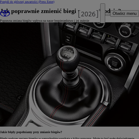
Przejdź do głównej zawartości
(Press Enter)
Jak poprawnie zmienić biegi w samochodzie?
Otwórz menu
Poprawna zmiana biegów wpływa na nasze bezpieczeństwo i jej zużycie
Jakie błędy popełniamy przy zmianie biegów?
Błędy podczas zmiany biegów w samochodzie wynikają z kilku przyczyn. Może to być małe doświadczenie