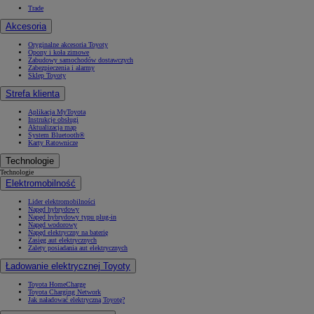
Trade
Akcesoria
Oryginalne akcesoria Toyoty
Opony i koła zimowe
Zabudowy samochodów dostawczych
Zabezpieczenia i alarmy
Sklep Toyoty
Strefa klienta
Aplikacja MyToyota
Instrukcje obsługi
Aktualizacja map
System Bluetooth®
Karty Ratownicze
Technologie
Technologie
Elektromobilność
Lider elektromobilności
Napęd hybrydowy
Napęd hybrydowy typu plug-in
Napęd wodorowy
Napęd elektryczny na baterię
Zasięg aut elektrycznych
Zalety posiadania aut elektrycznych
Ładowanie elektrycznej Toyoty
Toyota HomeCharge
Toyota Charging Network
Jak naładować elektryczną Toyotę?