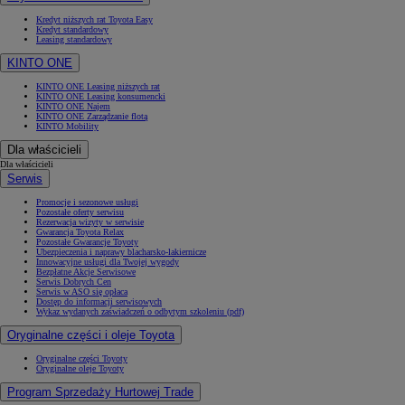
Kredyt niższych rat Toyota Easy
Kredyt standardowy
Leasing standardowy
KINTO ONE
KINTO ONE Leasing niższych rat
KINTO ONE Leasing konsumencki
KINTO ONE Najem
KINTO ONE Zarządzanie flotą
KINTO Mobility
Dla właścicieli
Dla właścicieli
Serwis
Promocje i sezonowe usługi
Pozostałe oferty serwisu
Rezerwacja wizyty w serwisie
Gwarancja Toyota Relax
Pozostałe Gwarancje Toyoty
Ubezpieczenia i naprawy blacharsko-lakiernicze
Innowacyjne usługi dla Twojej wygody
Bezpłatne Akcje Serwisowe
Serwis Dobrych Cen
Serwis w ASO się opłaca
Dostęp do informacji serwisowych
Wykaz wydanych zaświadczeń o odbytym szkoleniu (pdf)
Oryginalne części i oleje Toyota
Oryginalne części Toyoty
Oryginalne oleje Toyoty
Program Sprzedaży Hurtowej Trade