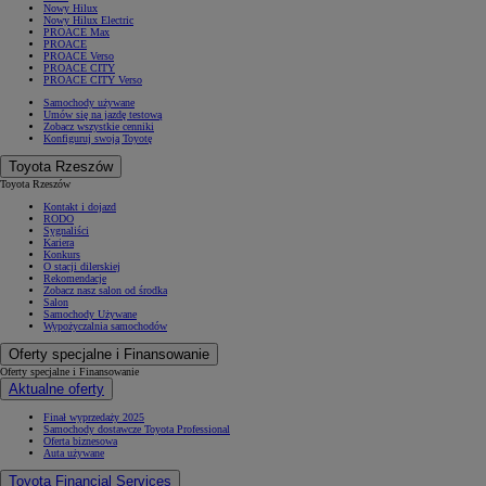
Nowy Hilux
Nowy Hilux Electric
PROACE Max
PROACE
PROACE Verso
PROACE CITY
PROACE CITY Verso
Samochody używane
Umów się na jazdę testową
Zobacz wszystkie cenniki
Konfiguruj swoją Toyotę
Toyota Rzeszów
Toyota Rzeszów
Kontakt i dojazd
RODO
Sygnaliści
Kariera
Konkurs
O stacji dilerskiej
Rekomendacje
Zobacz nasz salon od środka
Salon
Samochody Używane
Wypożyczalnia samochodów
Oferty specjalne i Finansowanie
Oferty specjalne i Finansowanie
Aktualne oferty
Finał wyprzedaży 2025
Samochody dostawcze Toyota Professional
Oferta biznesowa
Auta używane
Toyota Financial Services