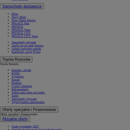
Samochody dostawcze
Hilux
Nowy Hilux
Nowy Hilux Electric
PROACE Max
PROACE
PROACE Verso
PROACE CITY
PROACE CITY Verso
Samochody używane
Umów się na jazdę testową
Zobacz wszystkie cenniki
Konfiguruj swoją Toyotę
Toyota Rzeszów
Toyota Rzeszów
Kontakt i dojazd
RODO
Sygnaliści
Kariera
Konkurs
O stacji dilerskiej
Rekomendacje
Zobacz nasz salon od środka
Salon
Samochody Używane
Wypożyczalnia samochodów
Oferty specjalne i Finansowanie
Oferty specjalne i Finansowanie
Aktualne oferty
Finał wyprzedaży 2025
Samochody dostawcze Toyota Professional