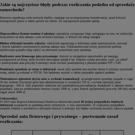
Jakie są najczęstsze błędy podczas rozliczania podatku od sprzedaży
samochodu?
Kierowcy popełniają wiele prostych błędów, narażając się na nieprzyjemne konsekwencje, przed którymi
nieznajomość prawa w żaden sposób nie chroni. Do najczęstszych pomyłek należą:
Nieprawidłowe liczenie terminu 6 miesięcy:
najczęściej występujący błąd, polegający na tym, że właściciele
liczą termin od dnia zakupu, a nie od końca miesiąca, w którym ten zakup nastąpił.
Błędne obliczenie kosztów nabycia
: właściciele zapominają o doliczeniu opłat rejestracyjnych, prowizji
i innych nakładów poczynionych podczas zakupu auta. Udokumentowane koszty poniesione podczas
użytkowania pojazdu mają wpływ na obliczenie zysku/straty przy sprzedaży.
Rozliczenie auta firmowego jako prywatnego
: dotyczy to szczególnie samochodów po leasingu,
wykupionych na firmę, które również obowiązuje zasada 6 lat. Dopiero wykup prywatny, czyli „na siebie”
i przetrzymanie auta powyżej 6 miesięcy może zwolnić przedsiębiorcę z płacenia podatku PIT i VAT.
Pominięcie sprzedaży ze stratą w deklaracji
: nawet jeśli sprzedaż auta poniżej okresu 6 miesięcy przyniosła
stratę, należy ją wykazać w PIT-36. Nie będziemy musieli w takim przypadku zapłacić podatku.
Nieterminowe zgłoszenie zbycia auta w wydziale komunikacji
: za niezgłoszenie sprzedaży pojazdu w ciągu
30 dni osobom fizycznym grozi kara administracyjna w wysokości 250 zł, a za brak rejestracji przez
kupującego - 500 zł. Jeśli poprzedni właściciel jest przedsiębiorcą prowadzącym działalność w zakresie obrotu
pojazdami, kara po przekroczeniu terminu wynosi 1000 zł, a przy dużych opóźnieniach (powyżej 180 dni) może
sięgać nawet 2000 zł.
Ciekawostka:
W 2024 roku Krajowa Administracja Skarbowa odnotowała ponad
40 tysięcy przypadków błędnych
deklaracji
związanych ze sprzedażą rzeczy ruchomych, w tym samochodów. W większości przypadków
chodziło właśnie o niewłaściwe obliczenie terminu 6 miesięcy lub błędne wyliczenia kosztów nabycia pojazdu.
Sprzedaż auta firmowego i prywatnego – porównanie zasad
rozliczania: