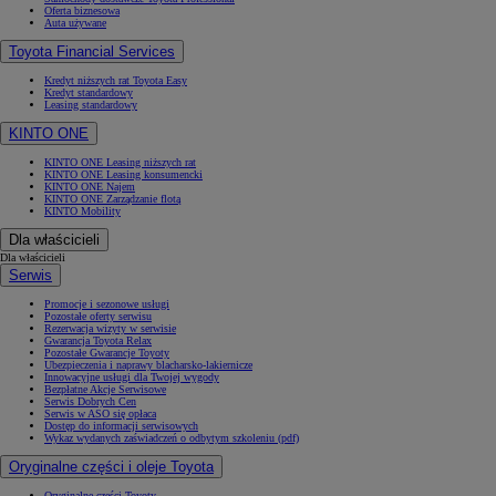
Oferta biznesowa
Auta używane
Toyota Financial Services
Kredyt niższych rat Toyota Easy
Kredyt standardowy
Leasing standardowy
KINTO ONE
KINTO ONE Leasing niższych rat
KINTO ONE Leasing konsumencki
KINTO ONE Najem
KINTO ONE Zarządzanie flotą
KINTO Mobility
Dla właścicieli
Dla właścicieli
Serwis
Promocje i sezonowe usługi
Pozostałe oferty serwisu
Rezerwacja wizyty w serwisie
Gwarancja Toyota Relax
Pozostałe Gwarancje Toyoty
Ubezpieczenia i naprawy blacharsko-lakiernicze
Innowacyjne usługi dla Twojej wygody
Bezpłatne Akcje Serwisowe
Serwis Dobrych Cen
Serwis w ASO się opłaca
Dostęp do informacji serwisowych
Wykaz wydanych zaświadczeń o odbytym szkoleniu (pdf)
Oryginalne części i oleje Toyota
Oryginalne części Toyoty