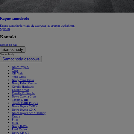
Kupno samochodu
Kupno samochodu wiąże się zazwyczaj ze sporym wydatkiem.
Sprawdź
Kontakt
Napisz do nas
Samochody
Samochody
Samochody osobowe
Nowe Aygo X
Yaris
GR Yaris
Yaris Cross
Nowy Yaris Cross
Nowy Urban Cruiser
Corolla Hatchback
Corolla Sedan
Corolla TS Kombi
Nowa Corolla Cross
Toyota C-HR
Toyota C-HR Plug-in
Nowa Toyota C-HR+
Nowa Toyota bZ4X
Nowa Toyota bZ4X Touring
Camry
Prius
Mirai
Nowy RAV4
Land Cruiser
Nowy GR GT