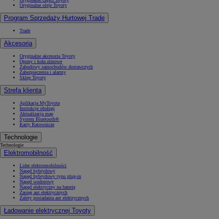
Oryginalne oleje Toyoty
Program Sprzedaży Hurtowej Trade
Trade
Akcesoria
Oryginalne akcesoria Toyoty
Opony i koła zimowe
Zabudowy samochodów dostawczych
Zabezpieczenia i alarmy
Sklep Toyoty
Strefa klienta
Aplikacja MyToyota
Instrukcje obsługi
Aktualizacja map
System Bluetooth®
Karty Ratownicze
Technologie
Technologie
Elektromobilność
Lider elektromobilności
Napęd hybrydowy
Napęd hybrydowy typu plug-in
Napęd wodorowy
Napęd elektryczny na baterię
Zasięg aut elektrycznych
Zalety posiadania aut elektrycznych
Ładowanie elektrycznej Toyoty