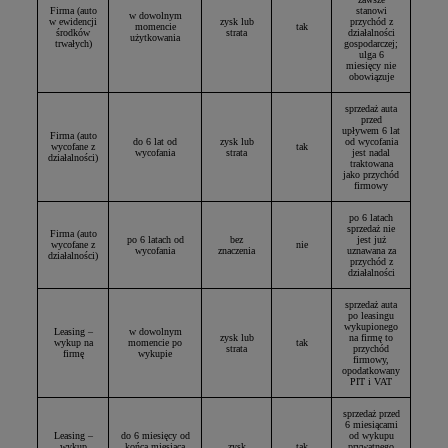
Firma (auto
stanowi
w dowolnym
w ewidencji
zysk lub
przychód z
momencie
tak
środków
strata
działalności
użytkowania
trwałych)
gospodarczej;
ulga 6
miesięcy nie
obowiązuje
sprzedaż auta
przed
upływem 6 lat
Firma (auto
do 6 lat od
zysk lub
od wycofania
wycofane z
tak
wycofania
strata
jest nadal
działalności)
traktowana
jako przychód
firmowy
po 6 latach
sprzedaż nie
Firma (auto
po 6 latach od
bez
jest już
wycofane z
nie
wycofania
znaczenia
uznawana za
działalności)
przychód z
działalności
sprzedaż auta
po leasingu
wykupionego
Leasing –
w dowolnym
zysk lub
na firmę to
wykup na
momencie po
tak
strata
przychód
firmę
wykupie
firmowy,
opodatkowany
PIT i VAT
sprzedaż przed
6 miesiącami
Leasing –
do 6 miesięcy od
od wykupu
wykup
końca miesiąca
zysk
tak
prywatnego