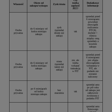
Czy
Okres od
trzeba
Dodatkowe
Własność
Zysk/strata
zakupu/wykupu
zapłacić
informacje
PIT?
sprzedaż przed
6 miesiącami
powoduje
obowiązek
zysk
rozliczenia
do 6 miesięcy od
Osoba
(sprzedaż
PIT-36;
końca miesiąca
tak
prywatna
drożej niż
dochód =
zakupu
zakup)
różnica
między ceną
sprzedaży a
kosztem
zakupu
sprzedaż przed
6 miesiącami
nie, ale
jest objęta
strata
do 6 miesięcy od
trzeba
obowiązkiem
Osoba
(sprzedaż
końca miesiąca
wykazać
wykazania w
prywatna
taniej niż
zakupu
transakcję
PIT, ale
zakup)
w PIT
podatek nie
zostanie
naliczony
sprzedaż auta
po pół roku
po 6 miesiącach
Osoba
bez
od zakupu jest
od końca
tak
prywatna
znaczenia
całkowicie
miesiąca zakupu
zwolniona z
podatku PIT
sprzedaż auta
firmowego
zawsze