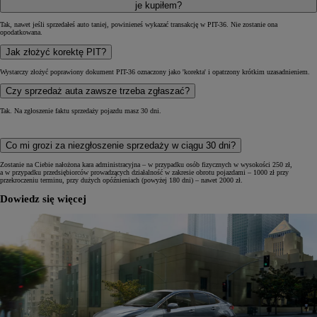
je kupiłem?
Tak, nawet jeśli sprzedałeś auto taniej, powinieneś wykazać transakcję w PIT-36. Nie zostanie ona
opodatkowana.
Jak złożyć korektę PIT?
Wystarczy złożyć poprawiony dokument PIT-36 oznaczony jako 'korekta' i opatrzony krótkim uzasadnieniem.
Czy sprzedaż auta zawsze trzeba zgłaszać?
Tak. Na zgłoszenie faktu sprzedaży pojazdu masz 30 dni.
Co mi grozi za niezgłoszenie sprzedaży w ciągu 30 dni?
Zostanie na Ciebie nałożona kara administracyjna – w przypadku osób fizycznych w wysokości 250 zł,
a w przypadku przedsiębiorców prowadzących działalność w zakresie obrotu pojazdami – 1000 zł przy
przekroczeniu terminu, przy dużych opóźnieniach (powyżej 180 dni) – nawet 2000 zł.
Dowiedz się więcej