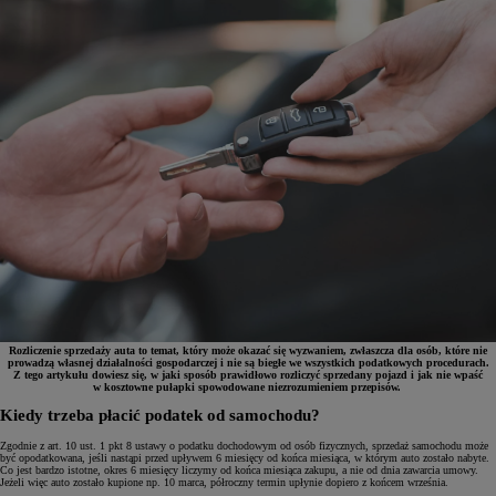
Rozliczenie sprzedaży auta to temat, który może okazać się wyzwaniem, zwłaszcza dla osób, które nie
prowadzą własnej działalności gospodarczej i nie są biegłe we wszystkich podatkowych procedurach.
Z tego artykułu dowiesz się, w jaki sposób prawidłowo rozliczyć sprzedany pojazd i jak nie wpaść
w kosztowne pułapki spowodowane niezrozumieniem przepisów.
Kiedy trzeba płacić podatek od samochodu?
Zgodnie z art. 10 ust. 1 pkt 8 ustawy o podatku dochodowym od osób fizycznych, sprzedaż samochodu może
być opodatkowana, jeśli nastąpi przed upływem 6 miesięcy od końca miesiąca, w którym auto zostało nabyte.
Co jest bardzo istotne, okres 6 miesięcy liczymy od końca miesiąca zakupu, a nie od dnia zawarcia umowy.
Jeżeli więc auto zostało kupione np. 10 marca, półroczny termin upłynie dopiero z końcem września.