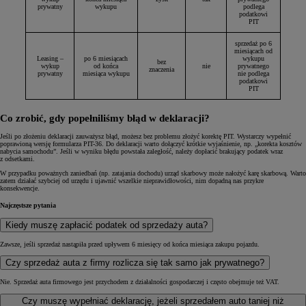
prywatny
wykupu
podlega
podatkowi
PIT
sprzedaż po 6
miesiącach od
Leasing –
po 6 miesiącach
wykupu
bez
wykup
od końca
nie
prywatnego
znaczenia
prywatny
miesiąca wykupu
nie podlega
podatkowi
PIT
Co zrobić, gdy popełniliśmy błąd w deklaracji?
Jeśli po złożeniu deklaracji zauważysz błąd, możesz bez problemu złożyć korektę PIT. Wystarczy wypełnić
poprawioną wersję formularza PIT-36. Do deklaracji warto dołączyć krótkie wyjaśnienie, np. „korekta kosztów
nabycia samochodu”. Jeśli w wyniku błędu powstała zaległość, należy dopłacić brakujący podatek wraz
z odsetkami.
W przypadku poważnych zaniedbań (np. zatajania dochodu) urząd skarbowy może nałożyć karę skarbową. Warto
zatem działać szybciej od urzędu i ujawnić wszelkie nieprawidłowości, nim dopadną nas przykre
konsekwencje.
Najczęstsze pytania
Kiedy muszę zapłacić podatek od sprzedaży auta?
Zawsze, jeśli sprzedaż nastąpiła przed upływem 6 miesięcy od końca miesiąca zakupu pojazdu.
Czy sprzedaż auta z firmy rozlicza się tak samo jak prywatnego?
Nie. Sprzedaż auta firmowego jest przychodem z działalności gospodarczej i często obejmuje też VAT.
Czy muszę wypełniać deklarację, jeżeli sprzedałem auto taniej niż