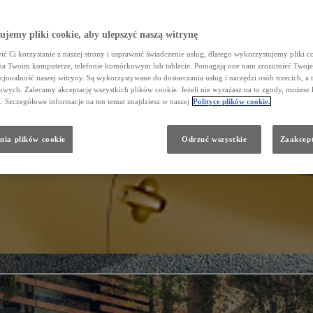
jemy pliki cookie, aby ulepszyć naszą witrynę
ć Ci korzystanie z naszej strony i usprawnić świadczenie usług, dlatego wykorzystujemy pliki co
na Twoim komputerze, telefonie komórkowym lub tablecie. Pomagają one nam zrozumieć Twoje 
cjonalność naszej witryny. Są wykorzystywane do dostarczania usług i narzędzi osób trzecich, a 
wych. Zalecamy akceptację wszystkich plików cookie. Jeżeli nie wyrażasz na to zgody, możesz 
a. Szczegółowe informacje na ten temat znajdziesz w naszej
Polityce plików cookie.
nia plików cookie
Odrzuć wszystkie
Zaakcept