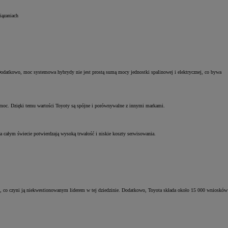
iązaniach
Dodatkowo, moc systemowa hybrydy nie jest prostą sumą mocy jednostki spalinowej i elektrycznej, co bywa
 moc. Dzięki temu wartości Toyoty są spójne i porównywalne z innymi markami.
a całym świecie potwierdzają wysoką trwałość i niskie koszty serwisowania.
yd, co czyni ją niekwestionowanym liderem w tej dziedzinie. Dodatkowo, Toyota składa około 15 000 wniosków