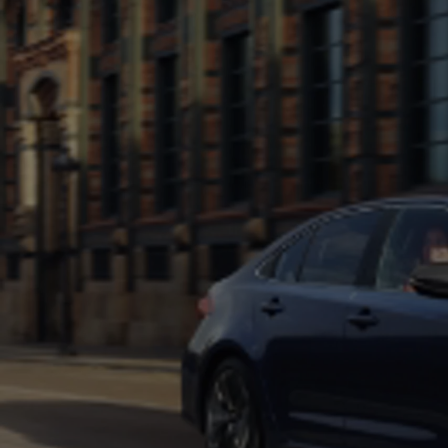
Od
105 300 zł
Corolla Hatchback
HYBRID