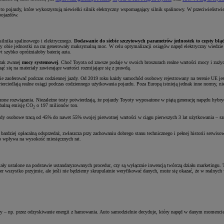
o pojazdy, które wykorzystują niewielki silnik elektryczny wspomagający silnik spalinowy. W przeciwieństwie
 pojazdów.
silnika spalinowego i elektrycznego.
Dodawanie do siebie szczytowych parametrów jednostek to częsty błą
ę, aby obie jednostki na raz generowały maksymalną moc. W celu optymalizacji osiągów napęd elektryczny wied
t szybko opróżniałoby baterię auta.
tak zwanej
mocy systemowej
. Choć Toyota od zawsze podaje w swoich broszurach realne wartości mocy i zużyc
się na materiały zawierające wartości rozmijające się z prawdą.
 stanie zaoferować podczas codziennej jazdy. Od 2019 roku każdy samochód osobowy rejestrowany na terenie UE 
ierciedlają realne osiągi podczas codziennego użytkowania pojazdu. Poza Europą istnieją jednak inne normy, n
ne rozwiązania. Niezależne testy potwierdzają, że pojazdy Toyoty wyposażone w piątą generację napędu hybr
obalną emisję CO
o 197 milionów ton.
2
hody osobowe tracą od 45% do nawet 55% swojej pierwotnej wartości w ciągu pierwszych 3 lat użytkowania – 
ardziej opłacalną odsprzedaż, zwłaszcza przy zachowaniu dobrego stanu technicznego i pełnej historii serwisowe
io wpływa na wysokość miesięcznych rat.
y ustalone na podstawie ustandaryzowanych procedur, czy są wyłącznie inwencją twórczą działu marketingu. Te
er wszystko przyjmie, ale jeśli nie będziemy skrupulatnie weryfikować danych, może się okazać, że w realnyc
zdy – np. przez odzyskiwanie energii z hamowania. Auto samodzielnie decyduje, który napęd w danym momencie 