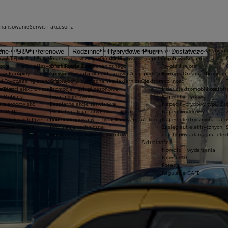
inansowanie
Serwis i akcesoria
ferta dla firm
Serwis
Ekobonus dla hybryd Toyoty
Kluby dla dzieci i młodzieży
Oryginaln
zne
SUV i Terenowe
Rodzinne
Hybrydowe Plug-in
Dostawcze
ego Toyota?
oyota Financial Services
Rezerwacja wizyty w serwisie
Oferta dla osób z niepełnosprawnościami
Toyota Kids
ocie
Kredyt niższych rat Toyota Easy
Oferta serwisu mechanicznego
Toyota Juniors
a w Europie
Kredyt standardowy
Specjalna oferta dla aut po gwarancji podstawowej
Konkurs Dream Car
Program 
ki Toyoty
Leasing standardowy
Oferta serwisu blacharsko-lakierniczego
Elektromobilność
a Way
łatności elektroniczne
Promocje i usługi sezonowe
Lider elektromobilności
Akcesori
a Mobility
Gwarancje Toyoty
Napęd hybrydowy
a a środowisko
Bezpłatne akcje serwisowe
Napęd hybrydowy typu plu
a WLTP
Globalna akcja serwisowa Takata
Napęd wodorowy
Rekordowych Przebiegów Toyoty
Pomoc drogowa w przypadku awarii lub kolizji
Napęd elektryczny na bate
ryczne Modele
Informacje techniczne
Zasięg aut elektrycznych
Innowacje dla wygody Klientów
Zalety posiadania aut elek
Aktualności
Nowości i wydarzenia
Newsletter
Porady
Regulacje CAFE