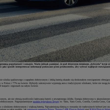
gromną popularność i uznanie. Warto jednak pamiętać, że pod zbiorczym terminem „hybryda” kryje się 
, w jaki sposób interpretować informacje podawane przez producentów, aby wybrać najlepsze rozwiązanie
silnika spalinowego z napędem elektrycznym i lekką baterią okazało się doskonałym rozwiązaniem oferujący
 w Polsce i 77% na świecie. Hybrydy sukcesywnie wypierają auta z tradycyjnymi silnikami, które nie mogą 
krajach i regionach na całym świecie.
trycznym, ale nie oferują możliwości ładowania baterii z zewnętrznego źródła. Energia elektryczna w akumulato
e elektrycznym. Najpopularniejsze
modele hybrydowe Toyoty
to: Yaris, Yaris Cross, Corolla, Corolla Cross, 
 z silnikiem elektrycznym i większą baterią. Najważniejszą różnicą w stosunku do tradycyjnych hybryd jest mo
sażone są takie modele, jak
najnowsza generacja Priusa
,
Toyota C-HR Plug-in Hybrid
oraz
RAV4 Plug-in Hybr