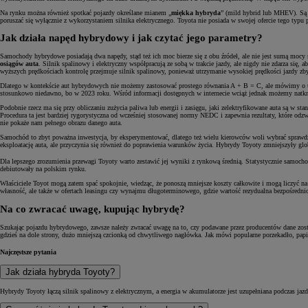
Na rynku można również spotkać pojazdy określane mianem „
miękka hybryda
” (mild hybrid lub MHEV). Są t
poruszać się wyłącznie z wykorzystaniem silnika elektrycznego. Toyota nie posiada w swojej ofercie tego typu
Jak działa napęd hybrydowy i jak czytać jego parametry?
Samochody hybrydowe posiadają dwa napędy, stąd też ich moc bierze się z obu źródeł, ale nie jest sumą mocy 
osiągów auta
. Silnik spalinowy i elektryczny współpracują ze sobą w trakcie jazdy, ale nigdy nie zdarza si
wyższych prędkościach kontrolę przejmuje silnik spalinowy, ponieważ utrzymanie wysokiej prędkości jazdy zby
Dlatego w kontekście aut hybrydowych nie możemy zastosować prostego równania A + B = C, ale mówimy o 
stosunkowo niedawno, bo w 2023 roku. Wśród informacji dostępnych w internecie wciąż jednak możemy natknąć 
Podobnie rzecz ma się przy obliczaniu zużycia paliwa lub energii i zasięgu, jaki zelektryfikowane auta są w
Procedura ta jest bardziej rygorystyczna od wcześniej stosowanej normy NEDC i zapewnia rezultaty, które odzw
nie pokaże nam pełnego obrazu danego auta.
Samochód to zbyt poważna inwestycja, by eksperymentować, dlatego też wielu kierowców woli wybrać sprawdzo
eksploatację auta, ale przyczynia się również do poprawienia warunków życia. Hybrydy Toyoty zmniejszyły gl
Dla lepszego zrozumienia przewagi Toyoty warto zestawić jej wyniki z rynkową średnią. Statystycznie samoc
debiutowały na polskim rynku.
Właściciele Toyot mogą zatem spać spokojnie, wiedząc, że ponoszą mniejsze koszty całkowite i mogą liczyć na b
własność, ale także w ofertach leasingu czy wynajmu długoterminowego, gdzie wartość rezydualna bezpośredn
Na co zwracać uwagę, kupując hybrydę?
Szukając pojazdu hybrydowego, zawsze należy zwracać uwagę na to, czy podawane przez producentów dane został
gdzieś na dole strony, dużo mniejszą czcionką od chwytliwego nagłówka. Jak mówi popularne porzekadło, papi
Najczęstsze pytania
Jak działa hybryda Toyoty?
Hybrydy Toyoty łączą silnik spalinowy z elektrycznym, a energia w akumulatorze jest uzupełniana podczas ja