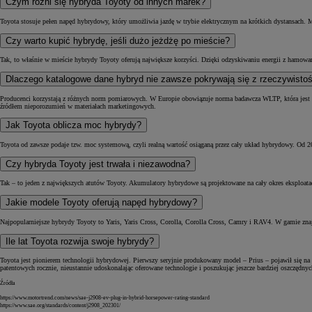
Czym różni się hybryda Toyoty od innych marek?
Toyota stosuje pełen napęd hybrydowy, który umożliwia jazdę w trybie elektrycznym na krótkich dystansach. M
Czy warto kupić hybrydę, jeśli dużo jeżdżę po mieście?
Tak, to właśnie w mieście hybrydy Toyoty oferują największe korzyści. Dzięki odzyskiwaniu energii z hamowania
Dlaczego katalogowe dane hybryd nie zawsze pokrywają się z rzeczywisto
Producenci korzystają z różnych norm pomiarowych. W Europie obowiązuje norma badawcza WLTP, która jest st
źródłem nieporozumień w materiałach marketingowych.
Jak Toyota oblicza moc hybrydy?
Toyota od zawsze podaje tzw. moc systemową, czyli realną wartość osiąganą przez cały układ hybrydowy. Od 
Czy hybryda Toyoty jest trwała i niezawodna?
Tak – to jeden z największych atutów Toyoty. Akumulatory hybrydowe są projektowane na cały okres eksploatacj
Jakie modele Toyoty oferują napęd hybrydowy?
Najpopularniejsze hybrydy Toyoty to Yaris, Yaris Cross, Corolla, Corolla Cross, Camry i RAV4. W gamie zna
Ile lat Toyota rozwija swoje hybrydy?
Toyota jest pionierem technologii hybrydowej. Pierwszy seryjnie produkowany model – Prius – pojawił się n
patentowych rocznie, nieustannie udoskonalając oferowane technologie i poszukując jeszcze bardziej oszczędn
Źródła
https://www.motortrend.com/news/sae-j2908-ev-plug-in-hybrid-horsepower-rating-standard
https://www.sae.org/standards/content/j2908_202301/