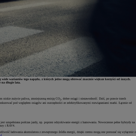
wiele wariantów tego napędu, z których jedne mogą oferować znacznie większe korzyści od innych.
 na długie lata.
m niskie zużycie paliwa, zmniejszoną emisję CO
, dobre osiągi i niezawodność. Dziś, po prawie trzech
2
konkurować pod względem osiągów ani oszczędności ze zelektryfikowanymi rozwiązaniami marki. Łącznie od
rze jest uzupełniana podczas jazdy, np. poprzez odzyskiwanie energii z hamowania. Nowoczesne pełne hybrydy na
Camry i RAV4.
żliwość ładowania akumulatora z zewnętrznego źródła energii, dzięki czemu mogą one poruszać się wyłącznie z
id
.