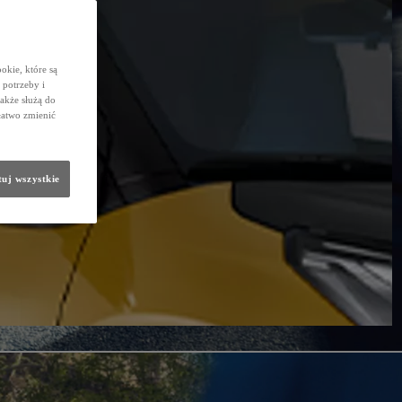
okie, które są
potrzeby i
także służą do
łatwo zmienić
uj wszystkie