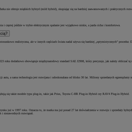
arka nie oferuje miękkich hybryd (mild hybrid), skupiając się na bardziej zaawansowanych i praktycznych rozw
 i częstej jeździe w trybie elektrycznym spalanie jest wyjątkowo niskie, a jazda cicha i komfortowa.
ścią?
osunkowo realistyczna, ale w innych częściach świata nadal używa się bardziej „optymistycznych” procedur. 
2023 roku dodatkowo obowiązuje międzynarodowy standard SAE J2908, który precyzuje, jak należy obliczać tę
i auta, a sama technologia jest rozwijana i udoskonalana od blisko 30 lat. Miliony sprzedanych egzemplarzy n
jdują się także modele typu plug-in, takie jak Prius, Toyota C-HR Plug-in Hybrid czy RAV4 Plug-in Hybrid.
a rynku już w 1997 roku. Oznacza to, że marka ma już ponad 27 lat doświadczenia w rozwoju i sprzedaży hybr
ych i niezawodnych rozwiązań.