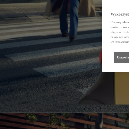
Wykorzystu
Chcemy ułatwi
umieszczane 
ulepszać funk
celów reklamo
ich ustawieni
Ustawie