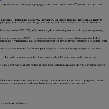
 do pełnych hybryd oraz hybryd typu plug-in, oferują mniejszą funkcjonalność, ponieważ nie są w stanie
d powielany w materiałach prasowych. Pozyskane w ten sposób dane nie odzwierciedlają realnych
zie prym przy niskich obrotach, dostarczając maksymalny moment obrotowy podczas przyspieszania. Przy
ia paliwa, standard SAE J2908, który określa, w jaki sposób należy taką moc obliczać, został opracowany
jest testowany przy użyciu WLTP, czyli światowej zharmonizowanej procedury badania pojazdów lekkich.
ierzadko mniej rygorystyczne, dlatego porównywanie wartości uzyskiwanych w różniących się od siebie testach
ydowego są w stanie odbywać nawet 80% jazdy w trybie EV. Ten fakt ma wpływ nie tylko na codzienną
szczególnie modele premium, pojazdy o dużym zużyciu paliwa lub mniej znane marki, które niedawno
j. To, o czym warto pamiętać, to fakt, że niska utrata wartości ma znaczenie nie tylko przy zakupie auta na
 informacje zwykle nie są widoczne na pierwszy rzut oka, ale ukryte w gwiazdkach i przypisach, podane
h warunkach podane parametry techniczne będą miały niewiele wspólnego z rzeczywistością.
jest najbardziej efektywny.