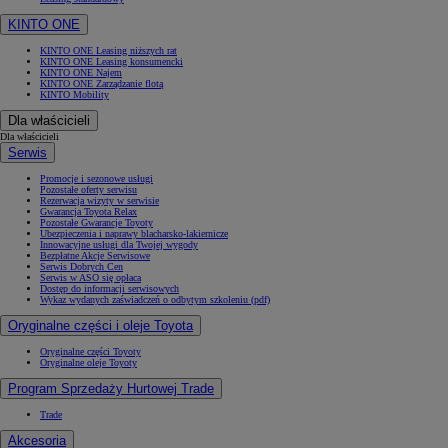
KINTO ONE
KINTO ONE Leasing niższych rat
KINTO ONE Leasing konsumencki
KINTO ONE Najem
KINTO ONE Zarządzanie flotą
KINTO Mobility
Dla właścicieli
Dla właścicieli
Serwis
Promocje i sezonowe usługi
Pozostałe oferty serwisu
Rezerwacja wizyty w serwisie
Gwarancja Toyota Relax
Pozostałe Gwarancje Toyoty
Ubezpieczenia i naprawy blacharsko-lakiernicze
Innowacyjne usługi dla Twojej wygody
Bezpłatne Akcje Serwisowe
Serwis Dobrych Cen
Serwis w ASO się opłaca
Dostęp do informacji serwisowych
Wykaz wydanych zaświadczeń o odbytym szkoleniu (pdf)
Oryginalne części i oleje Toyota
Oryginalne części Toyoty
Oryginalne oleje Toyoty
Program Sprzedaży Hurtowej Trade
Trade
Akcesoria