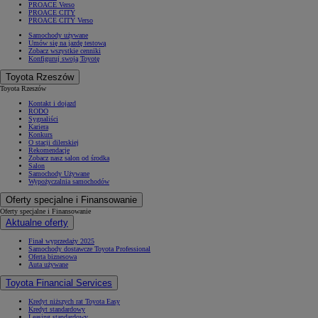
PROACE Verso
PROACE CITY
PROACE CITY Verso
Samochody używane
Umów się na jazdę testową
Zobacz wszystkie cenniki
Konfiguruj swoją Toyotę
Toyota Rzeszów
Toyota Rzeszów
Kontakt i dojazd
RODO
Sygnaliści
Kariera
Konkurs
O stacji dilerskiej
Rekomendacje
Zobacz nasz salon od środka
Salon
Samochody Używane
Wypożyczalnia samochodów
Oferty specjalne i Finansowanie
Oferty specjalne i Finansowanie
Aktualne oferty
Finał wyprzedaży 2025
Samochody dostawcze Toyota Professional
Oferta biznesowa
Auta używane
Toyota Financial Services
Kredyt niższych rat Toyota Easy
Kredyt standardowy
Leasing standardowy