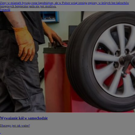
Zimy w miastach bywają coraz łagodniejsze, ale w Polsce wciąż istnieją regiony, w których bez łańcuchów
śniegowych bezpieczna jazda nie jest możliwa.
Sprawdź
Wyważanie kół w samochodzie
Dlaczego jest tak ważne?