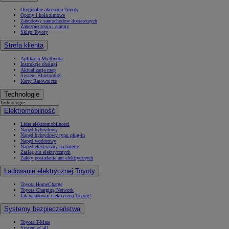
Oryginalne akcesoria Toyoty
Opony i koła zimowe
Zabudowy samochodów dostawczych
Zabezpieczenia i alarmy
Sklep Toyoty
Strefa klienta
Aplikacja MyToyota
Instrukcje obsługi
Aktualizacja map
System Bluetooth®
Karty Ratownicze
Technologie
Technologie
Elektromobilność
Lider elektromobilności
Napęd hybrydowy
Napęd hybrydowy typu plug-in
Napęd wodorowy
Napęd elektryczny na baterię
Zasięg aut elektrycznych
Zalety posiadania aut elektrycznych
Ładowanie elektrycznej Toyoty
Toyota HomeCharge
Toyota Charging Network
Jak naładować elektryczną Toyotę?
Systemy bezpieczeństwa
Toyota T-Mate
System eCall