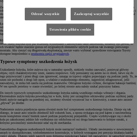
wyciek lub brak szybko uszkadza łożysko.
Zanieczyszczenia, takie jak piasek, kurz czy błoto, mogą przedostać się do łożysk, co gwałtownie przyspiesza
ich zużycie. Z kolei wilgoć może powodować korozję metalowych elementów łożysk, osłabiając ich strukturę i
Odrzuć wszystkie
Zaakceptuj wszystkie
doprowadzając do awarii. Warto również pamiętać, że nawet niewielka stłuczka parkingowa może spowodować
deformację, pęknięcie lub inną utratę integralności strukturalnej łożyska w naszym kole.
Łożyska mogą zużywać się szybciej w samochodach, które są szczególnie mocno eksploatowane. Auta, które
wożą dużą ilość pasażerów i bagażu, holują przyczepy, są prowadzone w sposób ekstremalny, poruszają się z
Ustawienia plików cookie
dużą prędkością i są narażone na ciągłe przeciążenia podczas gwałtownych manewrów, zdecydowanie szybciej
będą wymagały serwisu łożysk.
Kluczowym aspektem mającym wpływ na zużycie jest również jakość elementów znajdujących się w naszym
aucie. Jeżeli łożyska były już wcześniej wymieniane i zastosowano tanie zamienniki, możemy być pewni, że
ich trwałość będzie znacznie gorsza od oryginalnych elementów użytych podczas tak zwanego pierwszego
montażu. Aby cieszyć się długotrwałą eksploatacją, zawsze warto wybierać sprawdzone rozwiązania Toyoty
dostępne bezpośrednio u
producenta części oryginalnych
.
Typowe symptomy uszkodzenia łożysk
Uszkodzenie łożyska, które zużywa się w naturalny sposób, niekiedy trudno zauważyć, ponieważ główny
objaw, czyli charakterystyczny szum, narasta stopniowo. Gdy poruszamy się autem na co dzień, łatwo się do
tego przyzwyczaić i przez długi czas ignorować, uznając za typowy odgłos pojawiający się podczas jazdy. To, że
szum nie pochodzi z drogi lub opon, a właśnie z uszkodzonego elementu, najprościej zdiagnozować, jeśli
zauważymy, że znika lub nasila się podczas manewrów. Odciążone łożysko cichnie, dociążone hałasuje bardziej.
W ten sposób jesteśmy w stanie stwierdzić, po której stronie auta należy szukać przyczyny hałasu.
Do innych typowych symptomów uszkodzonego łożyska należą wszelkiego rodzaju wibracje i drgania.
Ekstremalnie zużyte łożyska powodują luz w kole, który jest szczególnie odczuwalny podczas szybkiej jazdy.
Jeżeli zużycie nastąpiło na przedniej osi, możemy również wyczuwać luz w kierownicy, a nasze auto zacznie
„pływać” po drodze.
Nadmiernie zużyta pojedyncza opona również może być symptomem uszkodzonego łożyska. Dzieje się tak
dlatego, że nasze auto straciło zbieżność kół wskutek luzu, a opona stykająca się pod kątem z nawierzchnią
może kompletnie stracić bieżnik nawet podczas pojedynczej przejażdżki. Ciepło wydobywające się z okolic
koła po zakończonej jeździe lub wydłużona czy odchylona od osi droga hamowania to kolejne oznaki, z
którymi powinniśmy niezwłocznie udać się do mechanika.
Samodzielna diagnoza uszkodzonych łożysk może nastręczyć trudności. Układy zawieszenia w nowoczesnych
autach to skomplikowane, wieloelementowe konstrukcje, w których wymagana jest precyzja działania każdej
części układu. Dlatego jeżeli naszych uszu dobiegną niepokojące hałasy lub zauważymy, że samochód prowadzi