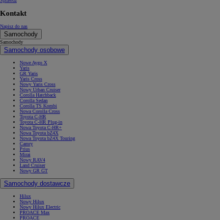
Sprawdź
Kontakt
Napisz do nas
Samochody
Samochody
Samochody osobowe
Nowe Aygo X
Yaris
GR Yaris
Yaris Cross
Nowy Yaris Cross
Nowy Urban Cruiser
Corolla Hatchback
Corolla Sedan
Corolla TS Kombi
Nowa Corolla Cross
Toyota C-HR
Toyota C-HR Plug-in
Nowa Toyota C-HR+
Nowa Toyota bZ4X
Nowa Toyota bZ4X Touring
Camry
Prius
Mirai
Nowy RAV4
Land Cruiser
Nowy GR GT
Samochody dostawcze
Hilux
Nowy Hilux
Nowy Hilux Electric
PROACE Max
PROACE