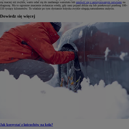
się inaczej niż zwykle, warto udać się do zaufanego warsztatu lub
umówić się z autoryzowanym serwisem
na
diagnozę. Ma to ogromne znaczenie zwłaszcza wtedy, gdy nasz pojazd zbliża się lub przekroczył przebieg 100–
150 tysięcy kilometrów. To właśnie po tym dystansie łożyska zwykle ulegają naturalnemu zużyciu.
Dowiedz się więcej
Jak korzystać z łańcuchów na koła?