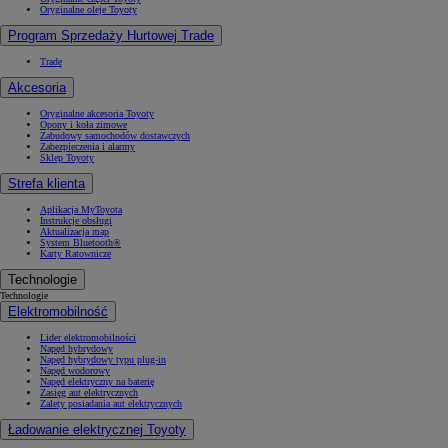
Oryginalne oleje Toyoty
Program Sprzedaży Hurtowej Trade
Trade
Akcesoria
Oryginalne akcesoria Toyoty
Opony i koła zimowe
Zabudowy samochodów dostawczych
Zabezpieczenia i alarmy
Sklep Toyoty
Strefa klienta
Aplikacja MyToyota
Instrukcje obsługi
Aktualizacja map
System Bluetooth®
Karty Ratownicze
Technologie
Technologie
Elektromobilność
Lider elektromobilności
Napęd hybrydowy
Napęd hybrydowy typu plug-in
Napęd wodorowy
Napęd elektryczny na baterię
Zasięg aut elektrycznych
Zalety posiadania aut elektrycznych
Ładowanie elektrycznej Toyoty