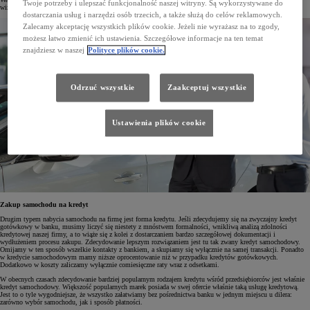
Twoje potrzeby i ulepszać funkcjonalność naszej witryny. Są wykorzystywane do
wizyty w serwisie lub na myjni, wymiana opon czy koszty poniesione na ubezpieczenia.
dostarczania usług i narzędzi osób trzecich, a także służą do celów reklamowych.
Zalecamy akceptację wszystkich plików cookie. Jeżeli nie wyrażasz na to zgody,
możesz łatwo zmienić ich ustawienia. Szczegółowe informacje na ten temat
znajdziesz w naszej
Polityce plików cookie.
Odrzuć wszystkie
Zaakceptuj wszystkie
Ustawienia plików cookie
Zakup samochodu na kredyt
Drugim typem nabycia samochodu na firmę jest forma kredytu. Jeśli zdecydujemy się na zwyczajny kredyt
gotówkowy w banku, musimy liczyć się niestety z mnóstwem formalności, wnikliwą analizą zdolności
kredytowej naszej firmy, a to wiąże się z kolei z dostarczaniem bardzo szczegółowej dokumentacji i
wydłużeniem procesu zakupu. Zdecydowanie lepszym rozwiązaniem jest tu tak zwany kredyt samochodowy.
Omijamy w ten sposób wszelkie kontakty z bankiem, a skupiamy się wyłącznie na samej transakcji. Ponadto
w kredycie samochodowym mamy niższe oprocentowanie niż w przypadku kredytów gotówkowych.
Dodatkowo w koszty zaliczamy wyłącznie comiesięczne raty wraz z odsetkami.
W obecnych czasach zdecydowanie bardziej popularnym rodzajem kredytu wśród przedsiębiorców jest właśnie
kredyt samochodowy. Większość popularnych marek posiada w swej ofercie właśnie taką usługę kredytową.
Jest to o tyle wygodniejsze, że wszystko załatwiamy bez pośrednictwa banku w jednym miejscu u dilera:
zarówno wybór samochodu, jak i sposób płatności.