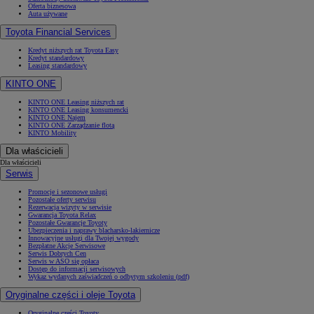
Oferta biznesowa
Auta używane
Toyota Financial Services
Kredyt niższych rat Toyota Easy
Kredyt standardowy
Leasing standardowy
KINTO ONE
KINTO ONE Leasing niższych rat
KINTO ONE Leasing konsumencki
KINTO ONE Najem
KINTO ONE Zarządzanie flotą
KINTO Mobility
Dla właścicieli
Dla właścicieli
Serwis
Promocje i sezonowe usługi
Pozostałe oferty serwisu
Rezerwacja wizyty w serwisie
Gwarancja Toyota Relax
Pozostałe Gwarancje Toyoty
Ubezpieczenia i naprawy blacharsko-lakiernicze
Innowacyjne usługi dla Twojej wygody
Bezpłatne Akcje Serwisowe
Serwis Dobrych Cen
Serwis w ASO się opłaca
Dostęp do informacji serwisowych
Wykaz wydanych zaświadczeń o odbytym szkoleniu (pdf)
Oryginalne części i oleje Toyota
Oryginalne części Toyoty