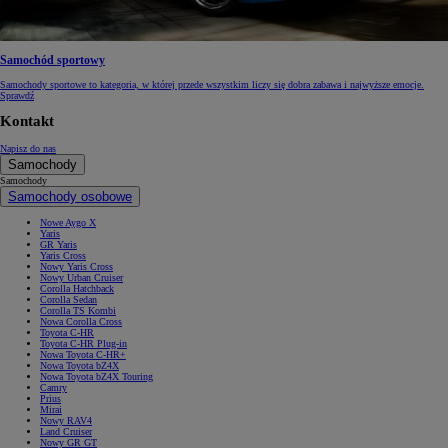
Samochód sportowy
Samochody sportowe to kategoria, w której przede wszystkim liczy się dobra zabawa i najwyższe emocje.
Sprawdź
Kontakt
Napisz do nas
Samochody
Samochody
Samochody osobowe
Nowe Aygo X
Yaris
GR Yaris
Yaris Cross
Nowy Yaris Cross
Nowy Urban Cruiser
Corolla Hatchback
Corolla Sedan
Corolla TS Kombi
Nowa Corolla Cross
Toyota C-HR
Toyota C-HR Plug-in
Nowa Toyota C-HR+
Nowa Toyota bZ4X
Nowa Toyota bZ4X Touring
Camry
Prius
Mirai
Nowy RAV4
Land Cruiser
Nowy GR GT