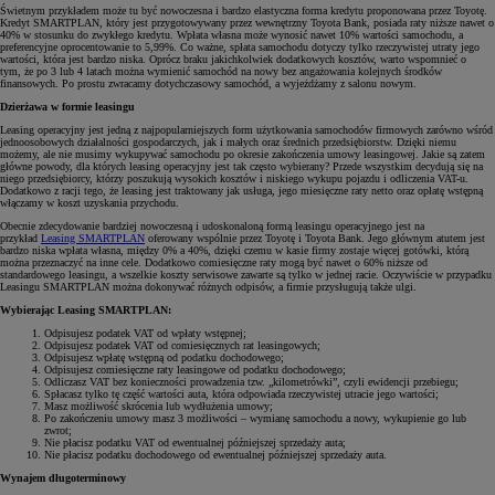
Świetnym przykładem może tu być nowoczesna i bardzo elastyczna forma kredytu proponowana przez Toyotę.
Kredyt SMARTPLAN, który jest przygotowywany przez wewnętrzny Toyota Bank, posiada raty niższe nawet o
40% w stosunku do zwykłego kredytu. Wpłata własna może wynosić nawet 10% wartości samochodu, a
preferencyjne oprocentowanie to 5,99%. Co ważne, spłata samochodu dotyczy tylko rzeczywistej utraty jego
wartości, która jest bardzo niska. Oprócz braku jakichkolwiek dodatkowych kosztów, warto wspomnieć o
tym, że po 3 lub 4 latach można wymienić samochód na nowy bez angażowania kolejnych środków
finansowych. Po prostu zwracamy dotychczasowy samochód, a wyjeżdżamy z salonu nowym.
Dzierżawa w formie leasingu
Leasing operacyjny jest jedną z najpopularniejszych form użytkowania samochodów firmowych zarówno wśród
jednoosobowych działalności gospodarczych, jak i małych oraz średnich przedsiębiorstw. Dzięki niemu
możemy, ale nie musimy wykupywać samochodu po okresie zakończenia umowy leasingowej. Jakie są zatem
główne powody, dla których leasing operacyjny jest tak często wybierany? Przede wszystkim decydują się na
niego przedsiębiorcy, którzy poszukują wysokich kosztów i niskiego wykupu pojazdu i odliczenia VAT-u.
Dodatkowo z racji tego, że leasing jest traktowany jak usługa, jego miesięczne raty netto oraz opłatę wstępną
włączamy w koszt uzyskania przychodu.
Obecnie zdecydowanie bardziej nowoczesną i udoskonaloną formą leasingu operacyjnego jest na
przykład
Leasing SMARTPLAN
oferowany wspólnie przez Toyotę i Toyota Bank. Jego głównym atutem jest
bardzo niska wpłata własna, między 0% a 40%, dzięki czemu w kasie firmy zostaje więcej gotówki, którą
można przeznaczyć na inne cele. Dodatkowo comiesięczne raty mogą być nawet o 60% niższe od
standardowego leasingu, a wszelkie koszty serwisowe zawarte są tylko w jednej racie. Oczywiście w przypadku
Leasingu SMARTPLAN można dokonywać różnych odpisów, a firmie przysługują także ulgi.
Wybierając Leasing SMARTPLAN:
Odpisujesz podatek VAT od wpłaty wstępnej;
Odpisujesz podatek VAT od comiesięcznych rat leasingowych;
Odpisujesz wpłatę wstępną od podatku dochodowego;
Odpisujesz comiesięczne raty leasingowe od podatku dochodowego;
Odliczasz VAT bez konieczności prowadzenia tzw. „kilometrówki”, czyli ewidencji przebiegu;
Spłacasz tylko tę część wartości auta, która odpowiada rzeczywistej utracie jego wartości;
Masz możliwość skrócenia lub wydłużenia umowy;
Po zakończeniu umowy masz 3 możliwości – wymianę samochodu a nowy, wykupienie go lub
zwrot;
Nie płacisz podatku VAT od ewentualnej późniejszej sprzedaży auta;
Nie płacisz podatku dochodowego od ewentualnej późniejszej sprzedaży auta.
Wynajem długoterminowy