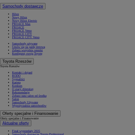
Samochody dostawcze
Hilux
Nowy Hilux
Nowy Hilux Electric
PROACE Max
PROACE
PROACE Verso
PROACE CITY
PROACE CITY Verso
Samochody używane
Umów się na jazdę testową
Zobacz wszystkie cenniki
Konfiguruj swoją Toyotę
Toyota Rzeszów
Toyota Rzeszów
Kontakt i dojazd
RODO
Sygnaliści
Kariera
Konkurs
O stacji dilerskiej
Rekomendacje
Zobacz nasz salon od środka
Salon
Samochody Używane
Wypożyczalnia samochodów
Oferty specjalne i Finansowanie
Oferty specjalne i Finansowanie
Aktualne oferty
Finał wyprzedaży 2025
Samochody dostawcze Toyota Professional