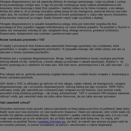
Wynajem długoterminowy jest tak naprawdę zbliżony do leasingu operacyjnego, wiąże się jednak z wyższą
kwotą ewentualnego wykupu auta. Z tego też powodu wybierają go raczej większe przedsiębiorstwa lub
korporacje, które korzystają z dużej floty pojazdów i bardziej opłaca się im forma wynajmu, a nie zakupu.
Istotne jest także to, że co miesiąc uiszczamy opłatę niższą od raty leasingowej, ponieważ dotyczy ona tylko
części auta. Jej wysokość jest z kolei uzależniona od liczby przejechanych w czasie całej umowy kilometrów,
którą musimy oszacować na wstępie. Każdy kilometr więcej wiąże się później z dopłatą.
Wynajem długoterminowy to ponadto kompleksowa usługa, która jest niezwykle wygodna dla firm
posiadających floty pojazdów sięgające kilkudziesięciu czy nawet kilkuset pojazdów. Na przykład w Toyocie w
zakres raty miesięcznej wchodzą od razu: zarządzanie flotą, obsługa serwisowa, gwarancje mobilności,
finansowanie, ubezpieczenie oraz wymiana i przechowywanie opon.
Koszty uzyskania przychodu i VAT
W każdej z powyższych form finansowania samochodu firmowego spotykamy się z wydatkami, które
ponieśliśmy w związku z osiągnięciem przychodów. W przypadku leasingu cały wkład własny oraz raty są
zaliczane w koszty uzyskania przychodów.
Podobnie jest z wynajmem długoterminowym. Biorąc kredyt samochodowy koszty uzyskania przychodu
dotyczą odsetek od raty kredytowej, a koszty zakupu są rozliczane w ramach amortyzacji. Różnice w tej
kwestii pojawiają się w zależności od stanu auta. Jeśli było nowe, amortyzacja trwa 5 lat, jeśli używane – 2,5
roku.
Przy zakupie auta za gotówkę amortyzacja wygląda identycznie, a wszelkie koszty związane z eksploatacją to
koszty uzyskania przychodu.
Jeśli chodzi o VAT, to odliczamy go zarówno od ceny zakupu, wpłaty własnej, rat leasingowych, wynajmu
długoterminowego, jak i od kosztów eksploatacyjnych. Główną różnicą jest jego wysokość. 100% VAT-u
odliczamy wtedy, gdy samochód jest wykorzystywany wyłącznie na cele firmowe, czyli musimy wtedy
prowadzić ścisłą ewidencję przebiegu – tak zwaną „kilometrówkę”. VAT w wysokości 50% możemy natomiast
odliczyć wtedy, gdy samochód służy nie tylko celom firmowym, ale jest także używany prywatnie.
Jaki samochód wybrać?
Wszystkie omówione wyżej sposoby nabycia samochodu na firmę zależą oczywiście od preferencji danej firmy.
Każdy może mieć inne priorytety czy inne możliwości finansowe. Ważne jest natomiast, żeby wybór marki czy
modelu był głęboko przemyślaną decyzją. Warto pomyśleć o spadku wartości używanego auta, a co się z tym
wiąże wyposażeniu go na tyle atrakcyjnie, aby po kilku latach nadal miał dobrą cenę. Co więcej, jeśli
weźmiemy na przykład Toyotę z
napędem hybrydowym
, nie dość, że wartość auta utrzyma się przez wiele lat
na wysokim poziomie, to jeszcze oszczędzamy na paliwie i serwisowaniu w trakcie eksploatacji.