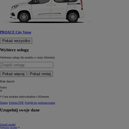
PROACE City Verso
Pokaż wszystko
Wybierz usługę
Wybierasz usługi dla modelu
w stacji dilerskiej
Pokaż więcej
Pokaż mniej
Brak danych
Suma
zł
* Cena ustalana indywidualnie z Klientem.
Drukuj
Pobierz PDF
Przejdź do podsumowania
Uzupełnij swoje dane
Zmień model
Wybierz model *