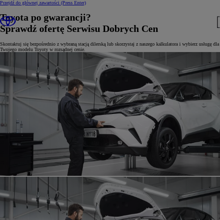
Przejdź do głównej zawartości
(Press Enter)
Toyota po gwarancji?
Sprawdź ofertę Serwisu Dobrych Cen
Skontaktuj się bezpośrednio z wybraną stacją dilerską lub skorzystaj z naszego kalkulatora i wybierz usługę dla
Twojego modelu Toyoty w rozsądnej cenie.