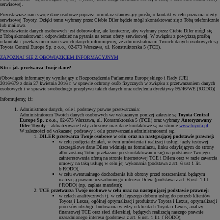
serwisowej.
Pozostawiasz nam swoje dane osobowe poprzez formularz stanowiący prośbę o kontakt w celu poznania oferty
serwisowej Toyoty. Dzięki temu wybrany przez Ciebie Diler będzie mógł skontaktować się z Tobą telefonicznie
lub mailowo.
Pozostawienie danych osobowych jest dobrowolne, ale konieczne, aby wybrany przez Ciebie Diler mógł się
z Tobą skontaktować i odpowiedzieć na pytania na temat oferty serwisowej. W związku z powyższą prośbą
o kontakt i przekazaniem nam swoich danych informujemy, że administratorami Twoich danych osobowych są
Toyota Central Europe Sp. z o.o., 02-673 Warszawa, ul. Konstruktorska 5 (TCE).
ZAPOZNAJ SIĘ Z OBOWIĄZKIEM INFORMACYJNYM
Kto i jak przetwarza Twoje dane?
(Obowiązek informacyjny wynikający z Rozporządzenia Parlamentu Europejskiego i Rady (UE)
2016/679 z dnia 27 kwietnia 2016 r. w sprawie ochrony osób fizycznych w związku z przetwarzaniem danych
osobowych i w sprawie swobodnego przepływu takich danych oraz uchylenia dyrektywy 95/46/WE (RODO))
Informujemy, iż:
Administrator danych, cele i podstawy prawne przetwarzania:
Administratorem Twoich danych osobowych we wskazanym poniżej zakresie są
Toyota Central
Europe Sp. z o.o.
, 02-673 Warszawa, ul. Konstruktorska 5 (
TCE
) oraz wybrany
Autoryzowany
Diler Toyoty
– aktualizowane listy adresowe oraz dane kontaktowe są na stronie
www.toyota.pl
W zależności od wskazanej podstawy i celu przetwarzania administratorami są:.
DILER przetwarza Twoje osobowe w celu oraz na następującej podstawie prawnej:
w celu podjęcia działań, w tym umówienia i realizacji usługi jazdy testowej
(szczegółowe dane Dilera widnieją na formularzu, linku odsyłającym do strony
albo zostaną Tobie przekazane po skontaktowaniu się) na podstawie Twojego
zainteresowania ofertą na stronie internetowej TCE i Dilera oraz w razie zawarcia
umowy na taką usługę w celu jej wykonania (podstawa z art. 6 ust 1 lit.
b RODO),
w celu ewentualnego dochodzenia lub obrony przed roszczeniami będącym
realizacją prawnie uzasadnionego interesu Dilera (podstawa z art. 6 ust. 1 lit.
f RODO) (np. zapłata mandatu);
TCE przetwarza Twoje osobowe w celu oraz na następującej podstawie prawnej:
w celach analitycznych tj. w celu lepszego doboru usług do potrzeb klientów
Toyota i Lexus, ogólnej optymalizacji produktów Toyota i Lexus, optymalizacji
procesów obsługi, budowania wiedzy o klientach Toyota i Lexus, analizy
finansowej TCE oraz sieci dilerskiej, będących realizacją naszego prawnie
uzasadnionego interesu (podstawa z art. 6 ust. 1 lit. f RODO);