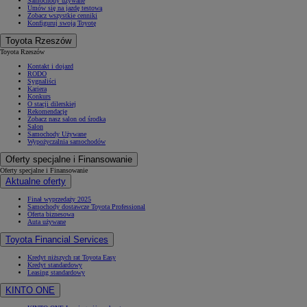
Samochody używane
Umów się na jazdę testową
Zobacz wszystkie cenniki
Konfiguruj swoją Toyotę
Toyota Rzeszów
Toyota Rzeszów
Kontakt i dojazd
RODO
Sygnaliści
Kariera
Konkurs
O stacji dilerskiej
Rekomendacje
Zobacz nasz salon od środka
Salon
Samochody Używane
Wypożyczalnia samochodów
Oferty specjalne i Finansowanie
Oferty specjalne i Finansowanie
Aktualne oferty
Finał wyprzedaży 2025
Samochody dostawcze Toyota Professional
Oferta biznesowa
Auta używane
Toyota Financial Services
Kredyt niższych rat Toyota Easy
Kredyt standardowy
Leasing standardowy
KINTO ONE