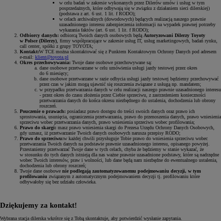
w celu badań w zakresie wykonanych przez Dilerów umów i usług w tym
posprzedażnych, które odbywają się w związku z działaniem sieci dilerskiej)
(podstawa z art. 6 ust. 1 lit. f RODO);
w celach archiwalnych (dowodowych) będących realizacją naszego prawnie
uzasadnionego interesu zabezpieczenia informacji na wypadek prawnej potrzeby
wykazania faktów (art. 6 ust. 1 lit. f RODO);
Odbiorcy danych:
odbiorcą Twoich danych osobowych będą
Autoryzowani Dilerzy Toyoty
w Polsce (Dilerzy)
, firmy współpracujące w zakresie usług IT, usług marketingowych, badań rynku,
call center, spółki z grupy TOYOTA;
Kontakt:
W TCE można skontaktować się z Punktem Kontaktowym Ochrony Danych pod adresem
e-mail:
klient@toyota.pl
Okres przechowywania:
Twoje dane osobowe przechowywane są:
dane osobowe przetwarzane w celu umówienia usługi jazdy testowej przez okres
do 6 miesięcy;
dane osobowe przetwarzane w razie odbycia usługi jazdy testowej będziemy przechowywać
przez czas w jakim mogą ujawnić się roszczenia związane z usługą np. mandatem;
w przypadku przetwarzania danych w celu realizacji naszego prawnie uzasadnionego interesu
- przez okres do czasu złożenia przez Ciebie sprzeciwu, z zastrzeżeniem konieczności
przetwarzania danych do końca okresu niezbędnego do ustalenia, dochodzenia lub obrony
roszczeń.
Pouczenie o prawach:
posiadasz prawo dostępu do treści swoich danych oraz prawo ich
sprostowania, usunięcia, ograniczenia przetwarzania, prawo do przenoszenia danych, prawo wniesienia
sprzeciwu wobec przetwarzania danych, prawo wniesienia sprzeciwu wobec profilowania;
Prawo do skargi:
masz prawo wniesienia skargi do Prezesa Urzędu Ochrony Danych Osobowych,
gdy uznasz, iż przetwarzanie Twoich danych osobowych narusza przepisy RODO;
Prawo do sprzeciwu:
w każdej chwili przysługuje Tobie prawo do wniesienia sprzeciwu wobec
przetwarzania Twoich danych na podstawie prawnie uzasadnionego interesu, opisanego powyżej.
Przestaniemy przetwarzać Twoje dane w tych celach, chyba że będziemy w stanie wykazać, że
w stosunku do tych danych istnieją dla nas ważne prawnie uzasadnione podstawy, które są nadrzędne
wobec Twoich interesów, praw i wolności, lub dane będą nam niezbędne do ewentualnego ustalenia,
dochodzenia lub obrony roszczeń;
Twoje dane osobowe
nie podlegają zautomatyzowanemu podejmowaniu decyzji, w tym
profilowaniu
związanym z automatycznym podejmowaniem decyzji tj. profilowaniu które
odbywałoby się bez udziału człowieka.
Dziękujemy za kontakt!
Wybrana stacja dilerska wkrótce się z Tobą skontaktuje, aby potwierdzić wysłanie zapytania.