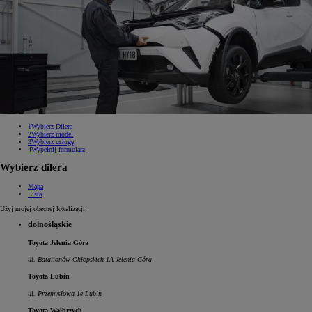
1
Wybierz Dilera
2
Wybierz model
3
Wybierz usługę
4
Wypełnij formularz
Wybierz dilera
Mapa
Lista
Użyj mojej obecnej lokalizacji
dolnośląskie
Toyota Jelenia Góra
ul. Batalionów Chłopskich 1A Jelenia Góra
Toyota Lubin
ul. Przemysłowa 1e Lubin
Toyota Wałbrzych