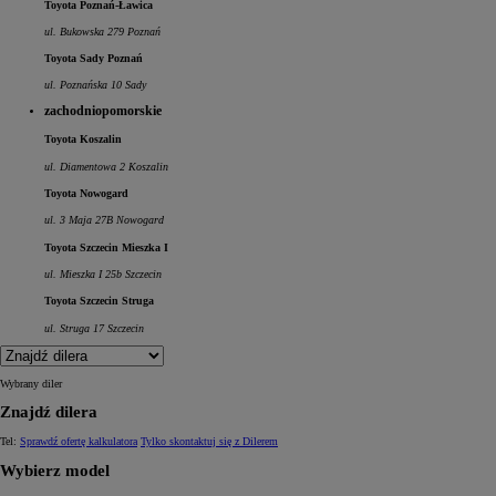
Toyota Poznań-Ławica
ul. Bukowska 279 Poznań
Toyota Sady Poznań
ul. Poznańska 10 Sady
zachodniopomorskie
Toyota Koszalin
ul. Diamentowa 2 Koszalin
Toyota Nowogard
ul. 3 Maja 27B Nowogard
Toyota Szczecin Mieszka I
ul. Mieszka I 25b Szczecin
Toyota Szczecin Struga
ul. Struga 17 Szczecin
Wybrany diler
Znajdź dilera
Tel:
Sprawdź ofertę kalkulatora
Tylko skontaktuj się z Dilerem
Wybierz model