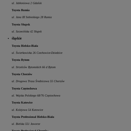
ul. Jabłoniowa 2 Gdańsk
Toyota Rumia
ul. Jana III Sobieskiego 28 Rumia
Toyota Słupsk
ul. Szczecińska 42 Słupsk
śląskie
Toyota Bielsko-Biała
ul. Świerkowicka 26 Czechowice-Dziedzice
Toyota Bytom
ul. Strzelców Bytomskich 66 d Bytom
Toyota Chorzów
ul. Drogowa Trasa Średnicowa 55 Chorzów
Toyota Częstochowa
al. Wojska Polskiego 68/76 Częstochowa
Toyota Katowice
ul. Kolejowa 54 Katowice
Toyota Professional Bielsko-Biała
ul. Bielska 551 Jaworze
Toyota Professional Chorzów