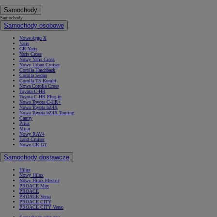
Samochody
Samochody
Samochody osobowe
Nowe Aygo X
Yaris
GR Yaris
Yaris Cross
Nowy Yaris Cross
Nowy Urban Cruiser
Corolla Hatchback
Corolla Sedan
Corolla TS Kombi
Nowa Corolla Cross
Toyota C-HR
Toyota C-HR Plug-in
Nowa Toyota C-HR+
Nowa Toyota bZ4X
Nowa Toyota bZ4X Touring
Camry
Prius
Mirai
Nowy RAV4
Land Cruiser
Nowy GR GT
Samochody dostawcze
Hilux
Nowy Hilux
Nowy Hilux Electric
PROACE Max
PROACE
PROACE Verso
PROACE CITY
PROACE CITY Verso