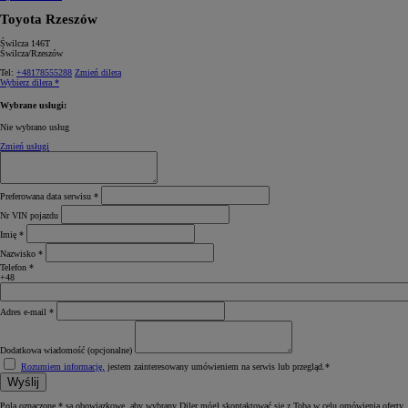
Toyota Rzeszów
Świlcza 146T
Świlcza/Rzeszów
Tel:
+48178555288
Zmień dilera
Wybierz dilera *
Wybrane usługi:
Nie wybrano usług
Zmień usługi
Preferowana data serwisu *
Nr VIN pojazdu
Imię *
Nazwisko *
Telefon *
+48
Adres e‑mail *
Dodatkowa wiadomość (opcjonalne)
Rozumiem informację,
jestem zainteresowany umówieniem na serwis lub przegląd.*
Wyślij
Pola oznaczone * są obowiązkowe, aby wybrany Diler mógł skontaktować się z Tobą w celu omówienia oferty