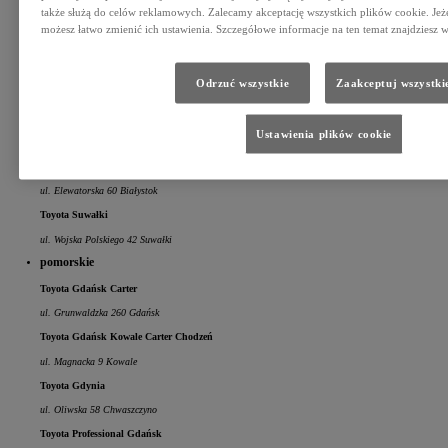
także służą do celów reklamowych. Zalecamy akceptację wszystkich plików cookie. Jeże
Świlcza 146T Świlcza/Rzeszów
możesz łatwo zmienić ich ustawienia. Szczegółowe informacje na ten temat znajdziesz w
Toyota Sacar Mielec
Legionów 80 Mielec
Odrzuć wszystkie
Zaakceptuj wszystki
Toyota Stalowa Wola
al. Jana Pawła II 51 Stalowa Wola
Ustawienia plików cookie
podlaskie
Toyota Białystok
ul. Elewatorska 60 Białystok
Toyota Suwałki
ul. Wojska Polskiego 42 Suwałki
pomorskie
Toyota Gdańsk Carter
ul. Grunwaldzka 260 Gdańsk
Toyota Gdańsk Kowale Carter Chodzeń
ul. Magnacka 9 Kowale
Toyota Gdynia
ul. Oliwska 58 Chwaszczyno
Toyota Professional Gdańsk