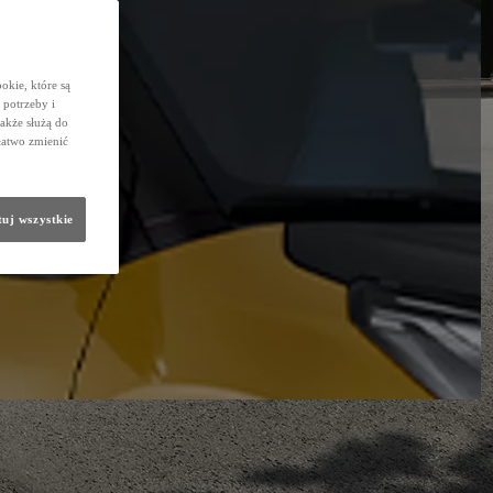
okie, które są
potrzeby i
także służą do
łatwo zmienić
uj wszystkie