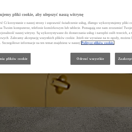
jemy pliki cookie, aby ulepszyć naszą witrynę
ć Ci korzystanie z naszej strony i usprawnić świadczenie usług, dlatego wykorzystujemy pliki co
na Twoim komputerze, telefonie komórkowym lub tablecie. Pomagają one nam zrozumieć Twoje 
cjonalność naszej witryny. Są wykorzystywane do dostarczania usług i narzędzi osób trzecich, a 
wych. Zalecamy akceptację wszystkich plików cookie. Jeżeli nie wyrażasz na to zgody, możesz 
a. Szczegółowe informacje na ten temat znajdziesz w naszej
Polityce plików cookie.
nia plików cookie
Odrzuć wszystkie
Zaakcept