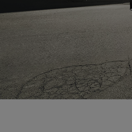
Od
81 900 zł
Yaris Cross
HYBRID