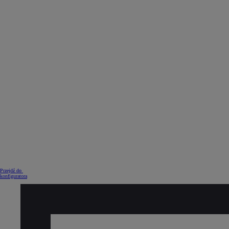
Od
105 300 zł
Corolla Hatchback
HYBRID
Przejdź do
konfiguratora