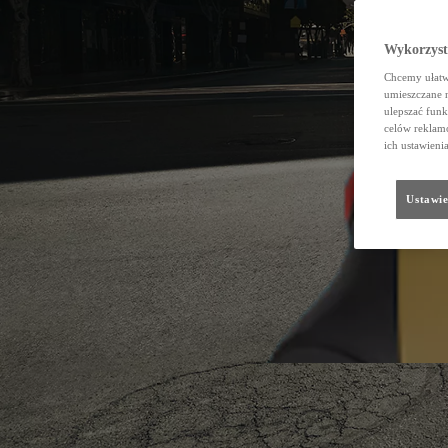
Wykorzystu
Chcemy ułatwi
umieszczane 
ulepszać funk
celów reklamo
ich ustawieni
Ustawie