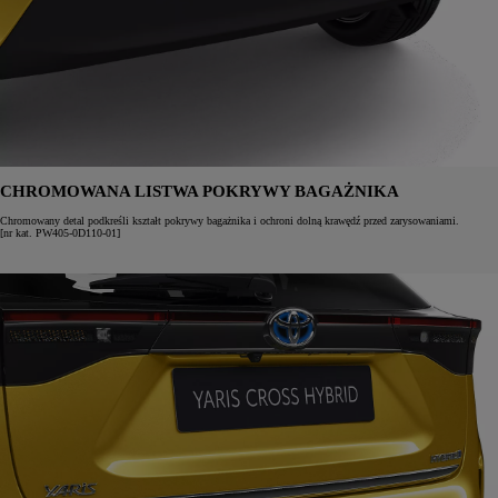
CHROMOWANA LISTWA POKRYWY BAGAŻNIKA
Chromowany detal podkreśli kształt pokrywy bagażnika i ochroni dolną krawędź przed zarysowaniami.
[nr kat. PW405-0D110-01]