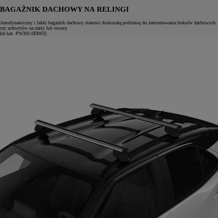
BAGAŻNIK DACHOWY NA RELINGI
Aerodynamiczny i lekki bagażnik dachowy stanowi doskonałą podstawę do zamontowania boksów dachowych
czy uchwytów na narty lub rowery.
[nr kat. PW301-0D003]