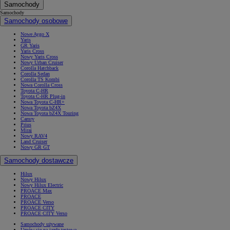
Samochody
Samochody
Samochody osobowe
Nowe Aygo X
Yaris
GR Yaris
Yaris Cross
Nowy Yaris Cross
Nowy Urban Cruiser
Corolla Hatchback
Corolla Sedan
Corolla TS Kombi
Nowa Corolla Cross
Toyota C-HR
Toyota C-HR Plug-in
Nowa Toyota C-HR+
Nowa Toyota bZ4X
Nowa Toyota bZ4X Touring
Camry
Prius
Mirai
Nowy RAV4
Land Cruiser
Nowy GR GT
Samochody dostawcze
Hilux
Nowy Hilux
Nowy Hilux Electric
PROACE Max
PROACE
PROACE Verso
PROACE CITY
PROACE CITY Verso
Samochody używane
Umów się na jazdę testową