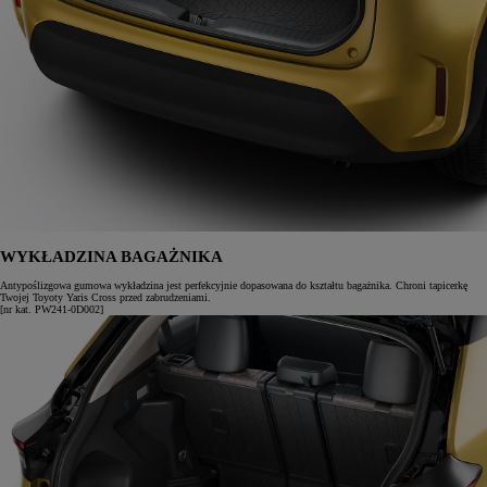
WYKŁADZINA BAGAŻNIKA
Antypoślizgowa gumowa wykładzina jest perfekcyjnie dopasowana do kształtu bagażnika. Chroni tapicerkę
Twojej Toyoty Yaris Cross przed zabrudzeniami.
[nr kat. PW241-0D002]