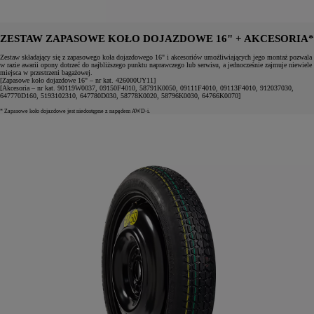
ZESTAW ZAPASOWE KOŁO DOJAZDOWE 16" + AKCESORIA*
Zestaw składający się z zapasowego koła dojazdowego 16" i akcesoriów umożliwiających jego montaż pozwala
w razie awarii opony dotrzeć do najbliższego punktu naprawczego lub serwisu, a jednocześnie zajmuje niewiele
miejsca w przestrzeni bagażowej.
[Zapasowe koło dojazdowe 16" – nr kat. 426000UY11]
[Akcesoria – nr kat. 90119W0037, 09150F4010, 58791K0050, 09111F4010, 09113F4010, 912037030,
647770D160, 5193102310, 647780D030, 58778K0020, 58796K0030, 64766K0070]
* Zapasowe koło dojazdowe jest niedostępne z napędem AWD-i.