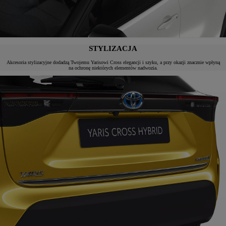
STYLIZACJA
Akcesoria stylizacyjne dodadzą Twojemu Yarisowi Cross elegancji i szyku, a przy okazji znacznie wpłyną
na ochronę niektórych elementów nadwozia.