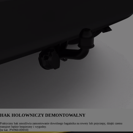
HAK HOLOWNICZY DEMONTOWALNY
Praktyczny hak umożliwia zamontowanie dowolnego bagażnika na rowery lub przyczepy, dzięki czemu
transport będzie bezpieczny i wygodny.
[nr kat. PW960-0D010]