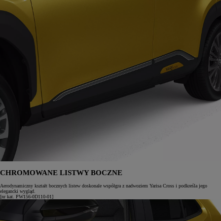
CHROMOWANE LISTWY BOCZNE
Aerodynamiczny kształt bocznych listew doskonale współgra z nadwoziem Yarisa Cross i podkreśla jego
elegancki wygląd.
[nr kat. PW156-0D110-01]