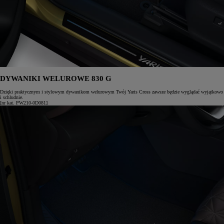
DYWANIKI WELUROWE 830 G
Dzięki praktycznym i stylowym dywanikom welurowym Twój Yaris Cross zawsze będzie wyglądać wyjątkowo
i schludnie.
[nr kat. PW210-0D081]