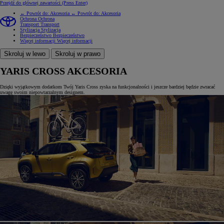
Przejdź do głównej zawartości
(Press Enter)
← Powrót do: Akcesoria
← Powrót do: Akcesoria
Ochrona
Ochrona
Transport
Transport
Stylizacja
Stylizacja
Bezpieczeństwo
Bezpieczeństwo
Więcej informacji
Więcej informacji
Skroluj w lewo
Skroluj w prawo
YARIS CROSS AKCESORIA
Dzięki wyjątkowym dodatkom Twój Yaris Cross zyska na funkcjonalności i jeszcze bardziej będzie zwracać
uwagę swoim niepowtarzalnym designem.