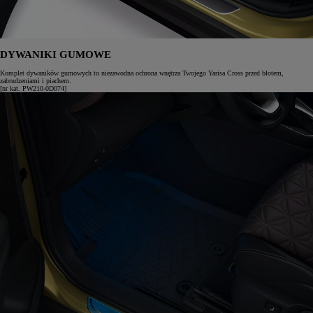
DYWANIKI GUMOWE
Komplet dywaników gumowych to niezawodna ochrona wnętrza Twojego Yarisa Cross przed błotem,
zabrudzeniami i piachem.
[nr kat. PW210-0D074]