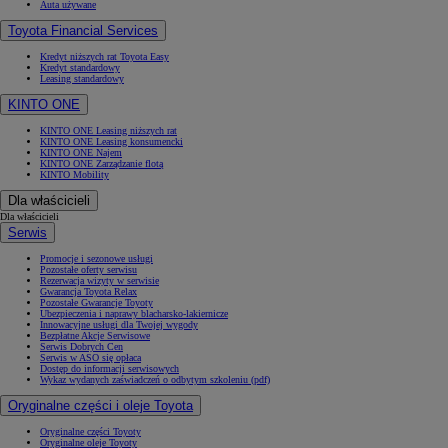
Auta używane
Toyota Financial Services
Kredyt niższych rat Toyota Easy
Kredyt standardowy
Leasing standardowy
KINTO ONE
KINTO ONE Leasing niższych rat
KINTO ONE Leasing konsumencki
KINTO ONE Najem
KINTO ONE Zarządzanie flotą
KINTO Mobility
Dla właścicieli
Dla właścicieli
Serwis
Promocje i sezonowe usługi
Pozostałe oferty serwisu
Rezerwacja wizyty w serwisie
Gwarancja Toyota Relax
Pozostałe Gwarancje Toyoty
Ubezpieczenia i naprawy blacharsko-lakiernicze
Innowacyjne usługi dla Twojej wygody
Bezpłatne Akcje Serwisowe
Serwis Dobrych Cen
Serwis w ASO się opłaca
Dostęp do informacji serwisowych
Wykaz wydanych zaświadczeń o odbytym szkoleniu (pdf)
Oryginalne części i oleje Toyota
Oryginalne części Toyoty
Oryginalne oleje Toyoty