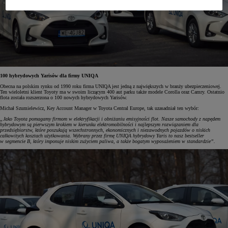
100 hybrydowych Yarisów dla firmy UNIQA
Obecna na polskim rynku od 1990 roku firma UNIQA jest jedną z największych w branży ubezpieczeniowej.
Ten wieloletni klient Toyoty ma w swoim liczącym 400 aut parku także modele Corolla oraz Camry. Ostatnio
flota została rozszerzona o 100 nowych hybrydowych Yarisów.
Michał Szumielewicz, Key Account Manager w Toyota Central Europe, tak uzasadniał ten wybór:
„Jako Toyota pomagamy firmom w elektryfikacji i obniżaniu emisyjności flot. Nasze samochody z napędem
hybrydowym są pierwszym krokiem w kierunku elektromobilności i najlepszym rozwiązaniem dla
przedsiębiorstw, które poszukują wszechstronnych, ekonomicznych i niezawodnych pojazdów o niskich
całkowitych kosztach użytkowania. Wybrany przez firmę UNIQA hybrydowy Yaris to nasz bestseller
w segmencie B, który imponuje niskim zużyciem paliwa, a także bogatym wyposażeniem w standardzie”.