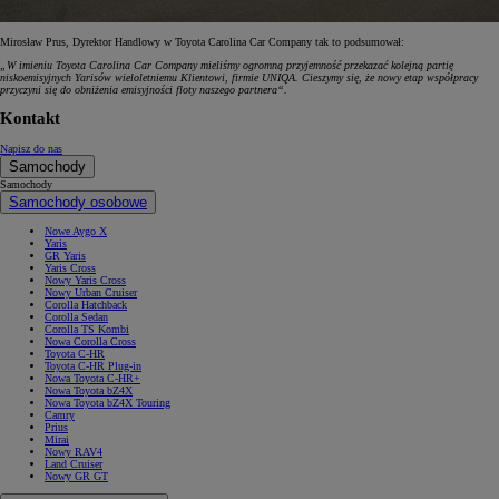
Mirosław Prus, Dyrektor Handlowy w Toyota Carolina Car Company tak to podsumował:
„W imieniu Toyota Carolina Car Company mieliśmy ogromną przyjemność przekazać kolejną partię
niskoemisyjnych Yarisów wieloletniemu Klientowi, firmie UNIQA. Cieszymy się, że nowy etap współpracy
przyczyni się do obniżenia emisyjności floty naszego partnera“.
Kontakt
Napisz do nas
Samochody
Samochody
Samochody osobowe
Nowe Aygo X
Yaris
GR Yaris
Yaris Cross
Nowy Yaris Cross
Nowy Urban Cruiser
Corolla Hatchback
Corolla Sedan
Corolla TS Kombi
Nowa Corolla Cross
Toyota C-HR
Toyota C-HR Plug-in
Nowa Toyota C-HR+
Nowa Toyota bZ4X
Nowa Toyota bZ4X Touring
Camry
Prius
Mirai
Nowy RAV4
Land Cruiser
Nowy GR GT