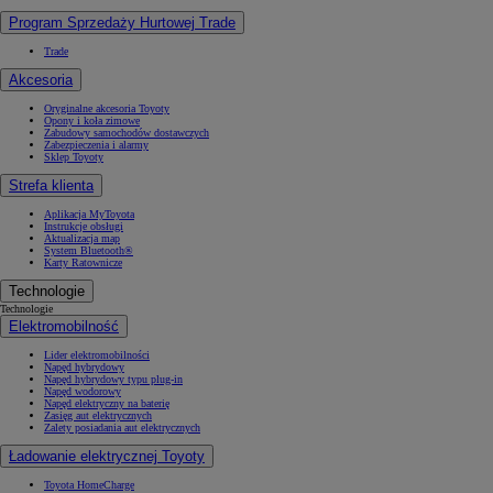
Program Sprzedaży Hurtowej Trade
Trade
Akcesoria
Oryginalne akcesoria Toyoty
Opony i koła zimowe
Zabudowy samochodów dostawczych
Zabezpieczenia i alarmy
Sklep Toyoty
Strefa klienta
Aplikacja MyToyota
Instrukcje obsługi
Aktualizacja map
System Bluetooth®
Karty Ratownicze
Technologie
Technologie
Elektromobilność
Lider elektromobilności
Napęd hybrydowy
Napęd hybrydowy typu plug-in
Napęd wodorowy
Napęd elektryczny na baterię
Zasięg aut elektrycznych
Zalety posiadania aut elektrycznych
Ładowanie elektrycznej Toyoty
Toyota HomeCharge