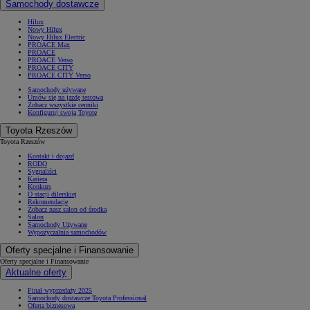
Samochody dostawcze
Hilux
Nowy Hilux
Nowy Hilux Electric
PROACE Max
PROACE
PROACE Verso
PROACE CITY
PROACE CITY Verso
Samochody używane
Umów się na jazdę testową
Zobacz wszystkie cenniki
Konfiguruj swoją Toyotę
Toyota Rzeszów
Toyota Rzeszów
Kontakt i dojazd
RODO
Sygnaliści
Kariera
Konkurs
O stacji dilerskiej
Rekomendacje
Zobacz nasz salon od środka
Salon
Samochody Używane
Wypożyczalnia samochodów
Oferty specjalne i Finansowanie
Oferty specjalne i Finansowanie
Aktualne oferty
Finał wyprzedaży 2025
Samochody dostawcze Toyota Professional
Oferta biznesowa