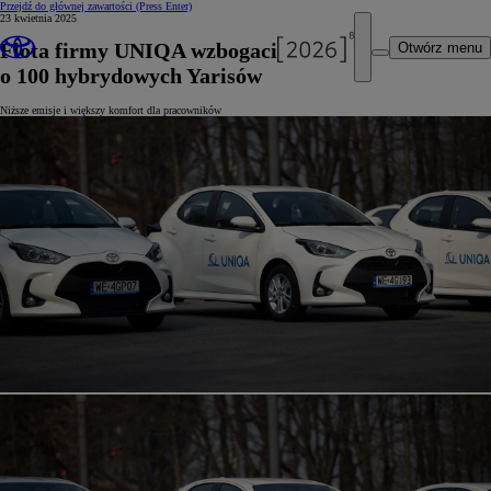
Przejdź do głównej zawartości
(Press Enter)
23 kwietnia 2025
Flota firmy UNIQA wzbogaciła się
Otwórz menu
o 100 hybrydowych Yarisów
Niższe emisje i większy komfort dla pracowników