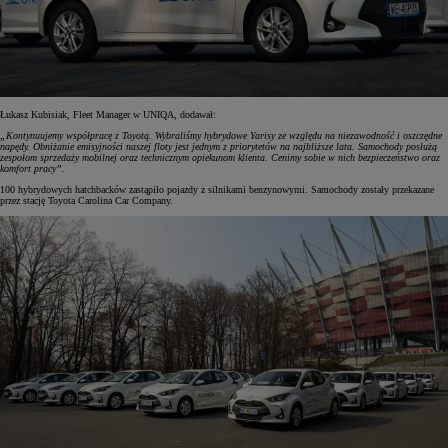
Łukasz Kubisiak, Fleet Manager w UNIQA, dodawał:
„Kontynuujemy współpracę z Toyotą. Wybraliśmy hybrydowe Yarisy ze względu na niezawodność i oszczędne
napędy. Obniżanie emisyjności naszej floty jest jednym z priorytetów na najbliższe lata. Samochody posłużą
zespołom sprzedaży mobilnej oraz technicznym opiekunom klienta. Cenimy sobie w nich bezpieczeństwo oraz
komfort pracy”.
100 hybrydowych hatchbacków zastąpiło pojazdy z silnikami benzynowymi. Samochody zostały przekazane
przez stację Toyota Carolina Car Company.