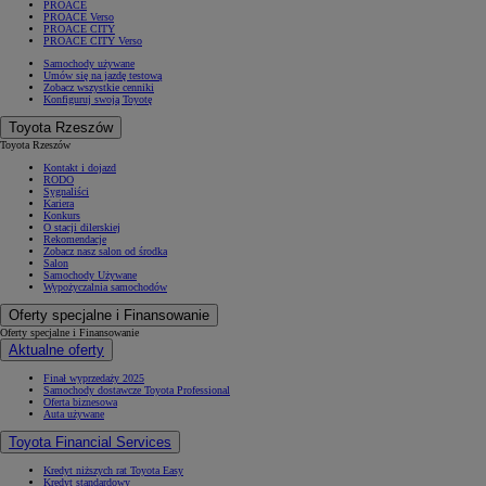
PROACE
PROACE Verso
PROACE CITY
PROACE CITY Verso
Samochody używane
Umów się na jazdę testową
Zobacz wszystkie cenniki
Konfiguruj swoją Toyotę
Toyota Rzeszów
Toyota Rzeszów
Kontakt i dojazd
RODO
Sygnaliści
Kariera
Konkurs
O stacji dilerskiej
Rekomendacje
Zobacz nasz salon od środka
Salon
Samochody Używane
Wypożyczalnia samochodów
Oferty specjalne i Finansowanie
Oferty specjalne i Finansowanie
Aktualne oferty
Finał wyprzedaży 2025
Samochody dostawcze Toyota Professional
Oferta biznesowa
Auta używane
Toyota Financial Services
Kredyt niższych rat Toyota Easy
Kredyt standardowy