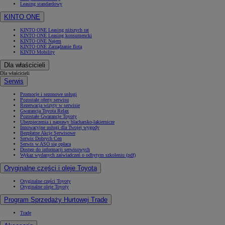
Leasing standardowy
KINTO ONE
KINTO ONE Leasing niższych rat
KINTO ONE Leasing konsumencki
KINTO ONE Najem
KINTO ONE Zarządzanie flotą
KINTO Mobility
Dla właścicieli
Dla właścicieli
Serwis
Promocje i sezonowe usługi
Pozostałe oferty serwisu
Rezerwacja wizyty w serwisie
Gwarancja Toyota Relax
Pozostałe Gwarancje Toyoty
Ubezpieczenia i naprawy blacharsko-lakiernicze
Innowacyjne usługi dla Twojej wygody
Bezpłatne Akcje Serwisowe
Serwis Dobrych Cen
Serwis w ASO się opłaca
Dostęp do informacji serwisowych
Wykaz wydanych zaświadczeń o odbytym szkoleniu (pdf)
Oryginalne części i oleje Toyota
Oryginalne części Toyoty
Oryginalne oleje Toyoty
Program Sprzedaży Hurtowej Trade
Trade