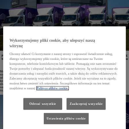
Wykorzystujemy pliki cookie, aby ulepszyć naszą
witrynę
Chcemy ułatwić Ci korzystanie z naszej strony i usprawnić świadczenie usług,
Przedsiębiorstwo logistyczne STOR-AGE wzbogaciło swoją flotę o nowe egzemplarze Toyoty PROACE
dlatego wykorzystujemy pliki cookie, które są umieszczane na Twoim
MAX z nadwoziem skrzynia i zabudową specjalistyczną wykonaną przez firmę Carpol. Pojazdy objęte
są programem Gwarancja Mobilności, a producent zabudowy oferuje na nią trzyletni okres
komputerze, telefonie komórkowym lub tablecie. Pomagają one nam zrozumieć
gwarancyjny.
Twoje potrzeby i ulepszać funkcjonalność naszej witryny. Są wykorzystywane do
Model PROACE MAX to największy dostawczy samochód w ofercie Toyota Professional. Dzięki dużemu
dostarczania usług i narzędzi osób trzecich, a także służą do celów reklamowych.
wyborowi efektywnych układów napędowych oraz różnorodnym wariantom nadwozia i zabudowy
od renomowanych partnerów możliwe jest idealne dopasowanie pojazdu do charakteru działalności. Solidna
Zalecamy akceptację wszystkich plików cookie. Jeżeli nie wyrażasz na to zgody,
konstrukcja zabudowy nie tylko podnosi funkcjonalność Toyoty PROACE MAX jako narzędzia pracy, ale
możesz łatwo zmienić ich ustawienia. Szczegółowe informacje na ten temat
również wpływa na jej wartość rezydualną. Proces zakupu przebiega identycznie jak w przypadku innych
wariantów tego modelu – cena zabudowy uwzględniona jest na fakturze razem z autem, obejmuje ją pełna
znajdziesz w naszej
Polityce plików cookie.
trzyletnia gwarancja, a finansowanie można dostosować do indywidualnych preferencji klienta.
Odrzuć wszystkie
Zaakceptuj wszystkie
Ustawienia plików cookie