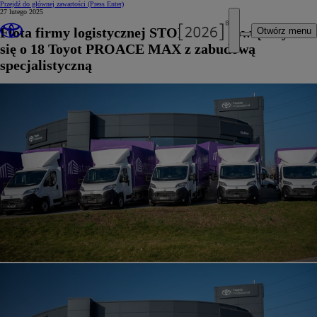
Przejdź do głównej zawartości
(Press Enter)
27 lutego 2025
Flota firmy logistycznej STOR-AGE powiększyła
Otwórz menu
się o 18 Toyot PROACE MAX z zabudową
specjalistyczną