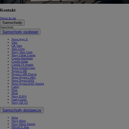
Kontakt
Napisz do nas
Samochody
Samochody
Samochody osobowe
Nowe Aygo X
Yaris
GR Yaris
Yaris Cross
Nowy Yaris Cross
Nowy Urban Cruiser
Corolla Hatchback
Corolla Sedan
Corolla TS Kombi
Nowa Corolla Cross
Toyota C-HR
Toyota C-HR Plug-in
Nowa Toyota C-HR+
Nowa Toyota bZ4X
Nowa Toyota bZ4X Touring
Camry
Prius
Mirai
Nowy RAV4
Land Cruiser
Nowy GR GT
Samochody dostawcze
Hilux
Nowy Hilux
Nowy Hilux Electric
PROACE Max