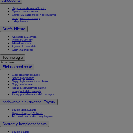
Akcesoria
Oryginalne akcesoria Toyoty
Opony i koła zimowe
Zabudowy samochodów dostawczych
Zabezpieczenia i alarmy
Sklep Toyoty
Strefa klienta
Aplikacja MyToyota
Instrukcje obsługi
Aktualizacja map
System Bluetooth®
Karty Ratownicze
Technologie
Technologie
Elektromobilność
Lider elektromobilności
Napęd hybrydowy
Napęd hybrydowy typu plug-in
Napęd wodorowy
Napęd elektryczny na baterię
Zasięg aut elektrycznych
Zalety posiadania aut elektrycznych
Ładowanie elektrycznej Toyoty
Toyota HomeCharge
Toyota Charging Network
Jak naładować elektryczną Toyotę?
Systemy bezpieczeństwa
Toyota T-Mate