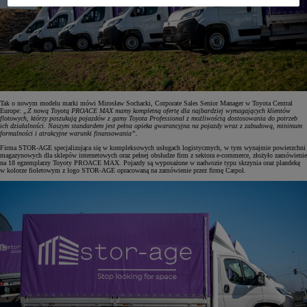
Tak o nowym modelu marki mówi Mirosław Sochacki, Corporate Sales Senior Manager w Toyota Central
Europe:
„Z nową Toyotą PROACE MAX mamy kompletną ofertę dla najbardziej wymagających klientów
flotowych, którzy poszukują pojazdów z gamy Toyota Professional z możliwością dostosowania do potrzeb
ich działalności. Naszym standardem jest pełna opieka gwarancyjna na pojazdy wraz z zabudową, minimum
formalności i atrakcyjne warunki finansowania”.
Firma STOR-AGE specjalizująca się w kompleksowych usługach logistycznych, w tym wynajmie powierzchni
magazynowych dla sklepów internetowych oraz pełnej obsłudze firm z sektora e-commerce, złożyło zamówienie
na 18 egzemplarzy Toyoty PROACE MAX. Pojazdy są wyposażone w nadwozie typu skrzynia oraz plandekę
w kolorze fioletowym z logo STOR-AGE opracowaną na zamówienie przez firmę Carpol.