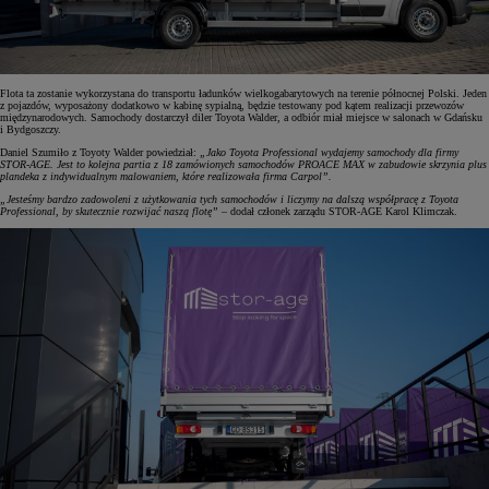
Flota ta zostanie wykorzystana do transportu ładunków wielkogabarytowych na terenie północnej Polski. Jeden
z pojazdów, wyposażony dodatkowo w kabinę sypialną, będzie testowany pod kątem realizacji przewozów
międzynarodowych. Samochody dostarczył diler Toyota Walder, a odbiór miał miejsce w salonach w Gdańsku
i Bydgoszczy.
Daniel Szumiło z Toyoty Walder powiedział:
„Jako Toyota Professional wydajemy samochody dla firmy
STOR-AGE. Jest to kolejna partia z 18 zamówionych samochodów PROACE MAX w zabudowie skrzynia plus
plandeka z indywidualnym malowaniem, które realizowała firma Carpol”.
„Jesteśmy bardzo zadowoleni z użytkowania tych samochodów i liczymy na dalszą współpracę z Toyota
Professional, by skutecznie rozwijać naszą flotę”
– dodał członek zarządu STOR-AGE Karol Klimczak.