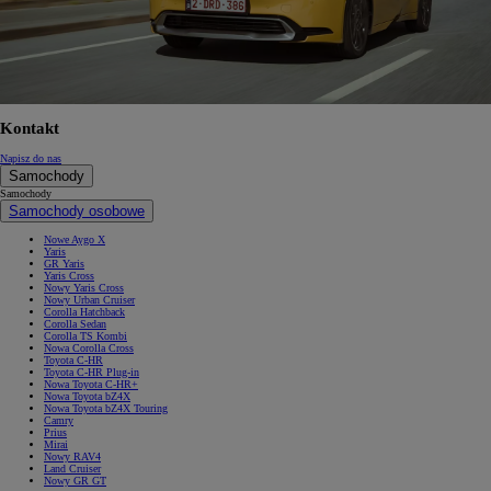
Kontakt
Napisz do nas
Samochody
Samochody
Samochody osobowe
Nowe Aygo X
Yaris
GR Yaris
Yaris Cross
Nowy Yaris Cross
Nowy Urban Cruiser
Corolla Hatchback
Corolla Sedan
Corolla TS Kombi
Nowa Corolla Cross
Toyota C-HR
Toyota C-HR Plug-in
Nowa Toyota C-HR+
Nowa Toyota bZ4X
Nowa Toyota bZ4X Touring
Camry
Prius
Mirai
Nowy RAV4
Land Cruiser
Nowy GR GT