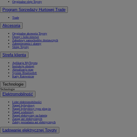
Oryginalne oleje Toyoty
Program Sprzedaży Hurtowej Trade
Trade
Akcesoria
Oryginalne akcesoria Toyoty
Opony i koła zimowe
Zabudowy samochodów dostawczych
Zabezpieczenia i alarmy
Sklep Toyoty
Strefa klienta
Aplikacja MyToyota
Instrukcje obsługi
Aktualizacja map
System Bluetooth®
Karty Ratownicze
Technologie
Technologie
Elektromobilność
Lider elektromobilności
Napęd hybrydowy
Napęd hybrydowy typu plug-in
Napęd wodorowy
Napęd elektryczny na baterię
Zasięg aut elektrycznych
Zalety posiadania aut elektrycznych
Ładowanie elektrycznej Toyoty