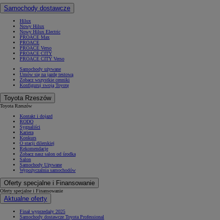
Samochody dostawcze
Hilux
Nowy Hilux
Nowy Hilux Electric
PROACE Max
PROACE
PROACE Verso
PROACE CITY
PROACE CITY Verso
Samochody używane
Umów się na jazdę testową
Zobacz wszystkie cenniki
Konfiguruj swoją Toyotę
Toyota Rzeszów
Toyota Rzeszów
Kontakt i dojazd
RODO
Sygnaliści
Kariera
Konkurs
O stacji dilerskiej
Rekomendacje
Zobacz nasz salon od środka
Salon
Samochody Używane
Wypożyczalnia samochodów
Oferty specjalne i Finansowanie
Oferty specjalne i Finansowanie
Aktualne oferty
Finał wyprzedaży 2025
Samochody dostawcze Toyota Professional