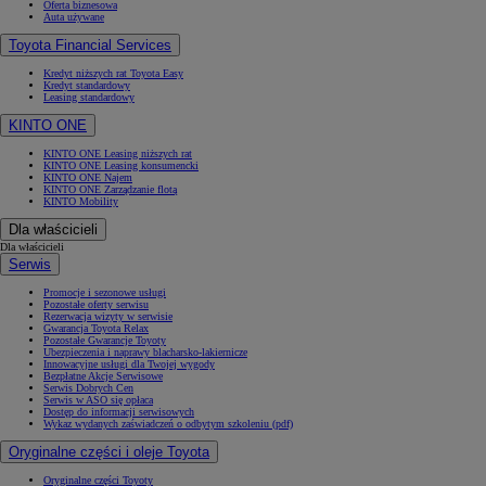
Oferta biznesowa
Auta używane
Toyota Financial Services
Kredyt niższych rat Toyota Easy
Kredyt standardowy
Leasing standardowy
KINTO ONE
KINTO ONE Leasing niższych rat
KINTO ONE Leasing konsumencki
KINTO ONE Najem
KINTO ONE Zarządzanie flotą
KINTO Mobility
Dla właścicieli
Dla właścicieli
Serwis
Promocje i sezonowe usługi
Pozostałe oferty serwisu
Rezerwacja wizyty w serwisie
Gwarancja Toyota Relax
Pozostałe Gwarancje Toyoty
Ubezpieczenia i naprawy blacharsko-lakiernicze
Innowacyjne usługi dla Twojej wygody
Bezpłatne Akcje Serwisowe
Serwis Dobrych Cen
Serwis w ASO się opłaca
Dostęp do informacji serwisowych
Wykaz wydanych zaświadczeń o odbytym szkoleniu (pdf)
Oryginalne części i oleje Toyota
Oryginalne części Toyoty