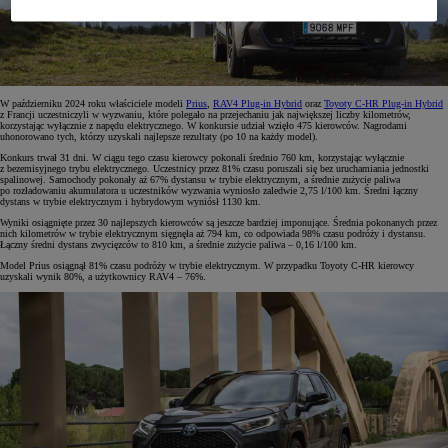
W październiku 2024 roku właściciele modeli
Prius
,
RAV4 Plug-in Hybrid
oraz
Toyoty C-HR Plug-in Hybrid
z Francji uczestniczyli w wyzwaniu, które polegało na przejechaniu jak największej liczby kilometrów,
korzystając wyłącznie z napędu elektrycznego. W konkursie udział wzięło 475 kierowców. Nagrodami
uhonorowano tych, którzy uzyskali najlepsze rezultaty (po 10 na każdy model).
Konkurs trwał 31 dni. W ciągu tego czasu kierowcy pokonali średnio 760 km, korzystając wyłącznie
z bezemisyjnego trybu elektrycznego. Uczestnicy przez 81% czasu poruszali się bez uruchamiania jednostki
spalinowej. Samochody pokonały aż 67% dystansu w trybie elektrycznym, a średnie zużycie paliwa
po rozładowaniu akumulatora u uczestników wyzwania wyniosło zaledwie 2,75 l/100 km. Średni łączny
dystans w trybie elektrycznym i hybrydowym wyniósł 1130 km.
Wyniki osiągnięte przez 30 najlepszych kierowców są jeszcze bardziej imponujące. Średnia pokonanych przez
nich kilometrów w trybie elektrycznym sięgnęła aż 794 km, co odpowiada 98% czasu podróży i dystansu.
Łączny średni dystans zwycięzców to 810 km, a średnie zużycie paliwa – 0,16 l/100 km.
Model Prius osiągnął 81% czasu podróży w trybie elektrycznym. W przypadku Toyoty C-HR kierowcy
uzyskali wynik 80%, a użytkownicy RAV4 – 76%.