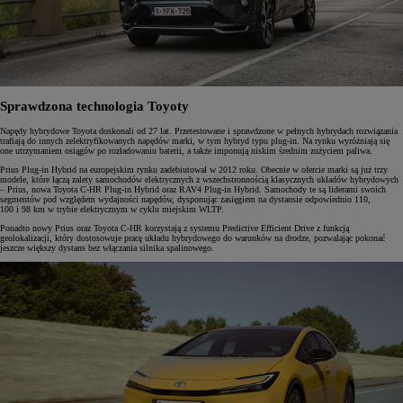
Sprawdzona technologia Toyoty
Napędy hybrydowe Toyota doskonali od 27 lat. Przetestowane i sprawdzone w pełnych hybrydach rozwiązania
trafiają do innych zelektryfikowanych napędów marki, w tym hybryd typu plug-in. Na rynku wyróżniają się
one utrzymaniem osiągów po rozładowaniu baterii, a także imponują niskim średnim zużyciem paliwa.
Prius Plug-in Hybrid na europejskim rynku zadebiutował w 2012 roku. Obecnie w ofercie marki są już trzy
modele, które łączą zalety samochodów elektrycznych z wszechstronnością klasycznych układów hybrydowych
– Prius, nowa Toyota C-HR Plug-in Hybrid oraz RAV4 Plug-in Hybrid. Samochody te są liderami swoich
segmentów pod względem wydajności napędów, dysponując zasięgiem na dystansie odpowiednio 110,
100 i 98 km w trybie elektrycznym w cyklu miejskim WLTP.
Ponadto nowy Prius oraz Toyota C-HR korzystają z systemu Predictive Efficient Drive z funkcją
geolokalizacji, który dostosowuje pracę układu hybrydowego do warunków na drodze, pozwalając pokonać
jeszcze większy dystans bez włączania silnika spalinowego.