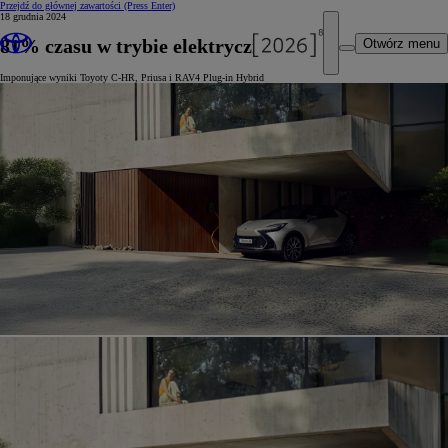
Przejdź do głównej zawartości
(Press Enter)
18 grudnia 2024
81% czasu w trybie elektrycznym
Otwórz menu
Imponujące wyniki Toyoty C-HR, Priusa i RAV4 Plug-in Hybrid