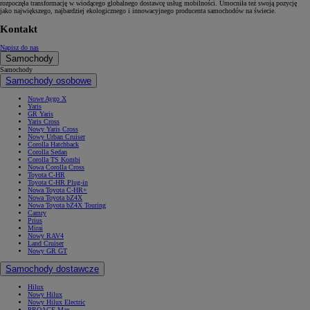
rozpoczęła transformację w wiodącego globalnego dostawcę usług mobilności. Umocniła też swoją pozycję
jako największego, najbardziej ekologicznego i innowacyjnego producenta samochodów na świecie.
Kontakt
Napisz do nas
Samochody
Samochody
Samochody osobowe
Nowe Aygo X
Yaris
GR Yaris
Yaris Cross
Nowy Yaris Cross
Nowy Urban Cruiser
Corolla Hatchback
Corolla Sedan
Corolla TS Kombi
Nowa Corolla Cross
Toyota C-HR
Toyota C-HR Plug-in
Nowa Toyota C-HR+
Nowa Toyota bZ4X
Nowa Toyota bZ4X Touring
Camry
Prius
Mirai
Nowy RAV4
Land Cruiser
Nowy GR GT
Samochody dostawcze
Hilux
Nowy Hilux
Nowy Hilux Electric
PROACE Max