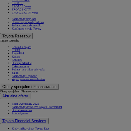
PROACE
PROACE Verso
PROACE CITY
PROACE CITY Verso
Samochody używane
Umów się na jazdę testową
Zobacz wszystkie cenniki
Konfiguruj swoją Toyotę
Toyota Rzeszów
Toyota Rzeszów
Kontakt i dojazd
RODO
Sygnaliści
Kariera
Konkurs
O stacji dilerskiej
Rekomendacje
Zobacz nasz salon od środka
Salon
Samochody Używane
Wypożyczalnia samochodów
Oferty specjalne i Finansowanie
Oferty specjalne i Finansowanie
Aktualne oferty
Finał wyprzedaży 2025
Samochody dostawcze Toyota Professional
Oferta biznesowa
Auta używane
Toyota Financial Services
Kredyt niższych rat Toyota Easy