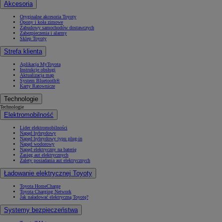
Akcesoria
Oryginalne akcesoria Toyoty
Opony i koła zimowe
Zabudowy samochodów dostawczych
Zabezpieczenia i alarmy
Sklep Toyoty
Strefa klienta
Aplikacja MyToyota
Instrukcje obsługi
Aktualizacja map
System Bluetooth®
Karty Ratownicze
Technologie
Technologie
Elektromobilność
Lider elektromobilności
Napęd hybrydowy
Napęd hybrydowy typu plug-in
Napęd wodorowy
Napęd elektryczny na baterię
Zasięg aut elektrycznych
Zalety posiadania aut elektrycznych
Ładowanie elektrycznej Toyoty
Toyota HomeCharge
Toyota Charging Network
Jak naładować elektryczną Toyotę?
Systemy bezpieczeństwa