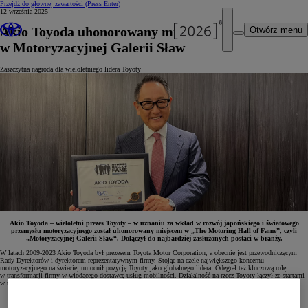
Przejdź do głównej zawartości
(Press Enter)
12 września 2025
Akio Toyoda uhonorowany miejscem
Otwórz menu
w Motoryzacyjnej Galerii Sław
Zaszczytna nagroda dla wieloletniego lidera Toyoty
Akio Toyoda – wieloletni prezes Toyoty – w uznaniu za wkład w rozwój japońskiego i światowego
przemysłu motoryzacyjnego został uhonorowany miejscem w „The Motoring Hall of Fame”, czyli
„Motoryzacyjnej Galerii Sław“. Dołączył do najbardziej zasłużonych postaci w branży.
W latach 2009-2023 Akio Toyoda był prezesem Toyota Motor Corporation, a obecnie jest przewodniczącym
Rady Dyrektorów i dyrektorem reprezentatywnym firmy. Stojąc na czele największego koncernu
motoryzacyjnego na świecie, umocnił pozycję Toyoty jako globalnego lidera. Odegrał też kluczową rolę
w transformacji firmy w wiodącego dostawcę usług mobilności. Działalność na rzecz Toyoty łączył ze startami
w rajdach i wyścigach, w których występował pod pseudonimem „Morizo”.