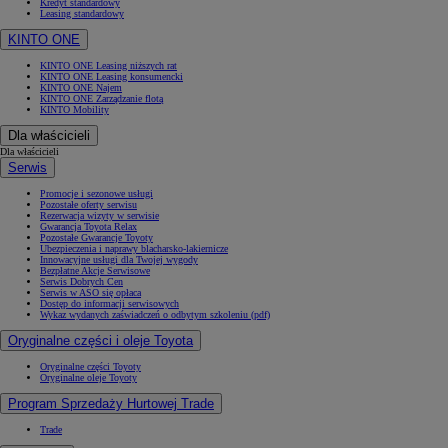
Kredyt standardowy
Leasing standardowy
KINTO ONE
KINTO ONE Leasing niższych rat
KINTO ONE Leasing konsumencki
KINTO ONE Najem
KINTO ONE Zarządzanie flotą
KINTO Mobility
Dla właścicieli
Dla właścicieli
Serwis
Promocje i sezonowe usługi
Pozostałe oferty serwisu
Rezerwacja wizyty w serwisie
Gwarancja Toyota Relax
Pozostałe Gwarancje Toyoty
Ubezpieczenia i naprawy blacharsko-lakiernicze
Innowacyjne usługi dla Twojej wygody
Bezpłatne Akcje Serwisowe
Serwis Dobrych Cen
Serwis w ASO się opłaca
Dostęp do informacji serwisowych
Wykaz wydanych zaświadczeń o odbytym szkoleniu (pdf)
Oryginalne części i oleje Toyota
Oryginalne części Toyoty
Oryginalne oleje Toyoty
Program Sprzedaży Hurtowej Trade
Trade