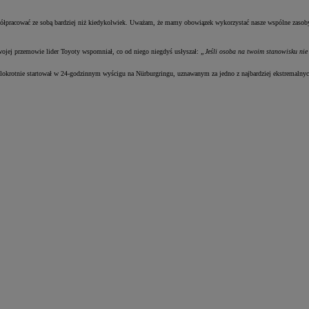
półpracować ze sobą bardziej niż kiedykolwiek. Uważam, że mamy obowiązek wykorzystać nasze wspólne zasoby
ojej przemowie lider Toyoty wspomniał, co od niego niegdyś usłyszał:
„Jeśli osoba na twoim stanowisku nie
lokrotnie startował w 24-godzinnym wyścigu na Nürburgringu, uznawanym za jedno z najbardziej ekstremalny