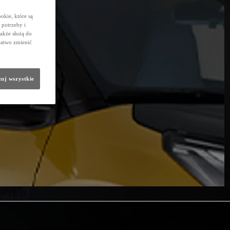
okie, które są
potrzeby i
także służą do
łatwo zmienić
uj wszystkie