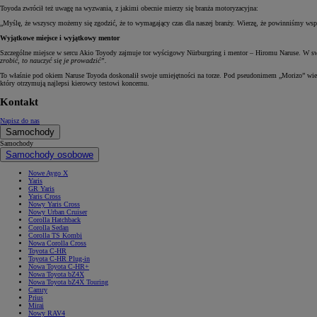
Toyoda zwrócił też uwagę na wyzwania, z jakimi obecnie mierzy się branża motoryzacyjna:
„Myślę, że wszyscy możemy się zgodzić, że to wymagający czas dla naszej branży. Wierzę, że powinniśmy ws
Wyjątkowe miejsce i wyjątkowy mentor
Szczególne miejsce w sercu Akio Toyody zajmuje tor wyścigowy Nürburgring i mentor – Hiromu Naruse. W sw
zrobić, to nauczyć się je prowadzić”.
To właśnie pod okiem Naruse Toyoda doskonalił swoje umiejętności na torze. Pod pseudonimem „Morizo” wie
który otrzymują najlepsi kierowcy testowi koncernu.
Kontakt
Napisz do nas
Samochody
Samochody
Samochody osobowe
Nowe Aygo X
Yaris
GR Yaris
Yaris Cross
Nowy Yaris Cross
Nowy Urban Cruiser
Corolla Hatchback
Corolla Sedan
Corolla TS Kombi
Nowa Corolla Cross
Toyota C-HR
Toyota C-HR Plug-in
Nowa Toyota C-HR+
Nowa Toyota bZ4X
Nowa Toyota bZ4X Touring
Camry
Prius
Mirai
Nowy RAV4