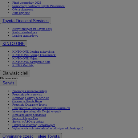
Finał wyprzedaży 2025
Samochody dostawcze Toyota Professional
Oferta biznesowa
Auta używane
Toyota Financial Services
Kredyt niższych rat Toyota Easy
Kredyt standardowy
Leasing standardowy
KINTO ONE
KINTO ONE Leasing niższych rat
KINTO ONE Leasing konsumencki
KINTO ONE Najem
KINTO ONE Zarządzanie flotą
KINTO Mobility
Dla właścicieli
Dla właścicieli
Serwis
Promocje i sezonowe usługi
Pozostałe oferty serwisu
Rezerwacja wizyty w serwisie
Gwarancja Toyota Relax
Pozostałe Gwarancje Toyoty
Ubezpieczenia i naprawy blacharsko-lakiernicze
Innowacyjne usługi dla Twojej wygody
Bezpłatne Akcje Serwisowe
Serwis Dobrych Cen
Serwis w ASO się opłaca
Dostęp do informacji serwisowych
Wykaz wydanych zaświadczeń o odbytym szkoleniu (pdf)
Oryginalne części i oleje Toyota