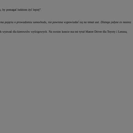
, by pomagać ludziom żyć lepiej”.
 ma pojęcia o prowadzeniu samochodu, nie powinna wypowiadać się na temat aut. Dlatego jedyne co możesz
ch wyzwań dla kierowców wyścigowych. Na swoim koncie ma też tytuł Master Driver dla Toyoty i Lexusa,