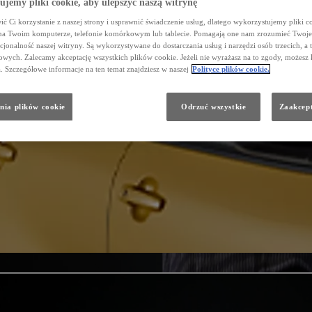
jemy pliki cookie, aby ulepszyć naszą witrynę
ć Ci korzystanie z naszej strony i usprawnić świadczenie usług, dlatego wykorzystujemy pliki co
na Twoim komputerze, telefonie komórkowym lub tablecie. Pomagają one nam zrozumieć Twoje 
cjonalność naszej witryny. Są wykorzystywane do dostarczania usług i narzędzi osób trzecich, a 
wych. Zalecamy akceptację wszystkich plików cookie. Jeżeli nie wyrażasz na to zgody, możesz 
a. Szczegółowe informacje na ten temat znajdziesz w naszej
Polityce plików cookie.
nia plików cookie
Odrzuć wszystkie
Zaakcept