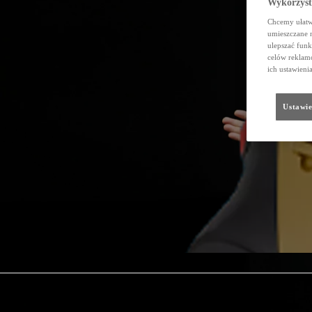
Wykorzystu
Chcemy ułatwi
umieszczane 
ulepszać funk
celów reklamo
ich ustawieni
Ustawie