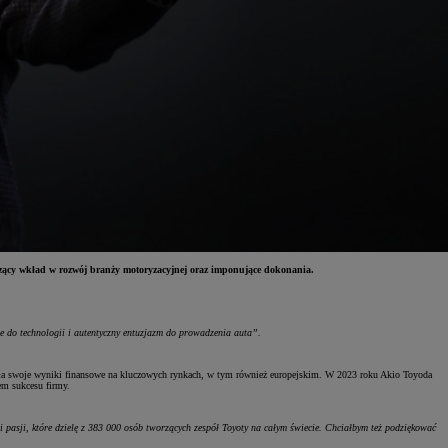
czący wkład w rozwój branży motoryzacyjnej oraz imponujące dokonania.
ie do technologii i autentyczny entuzjazm do prowadzenia auta”.
wiła swoje wyniki finansowe na kluczowych rynkach, w tym również europejskim. W 2023 roku Akio Toyoda
em sukcesu firmy.
 pasji, które dzielę z 383 000 osób tworzących zespół Toyoty na całym świecie. Chciałbym też podziękować