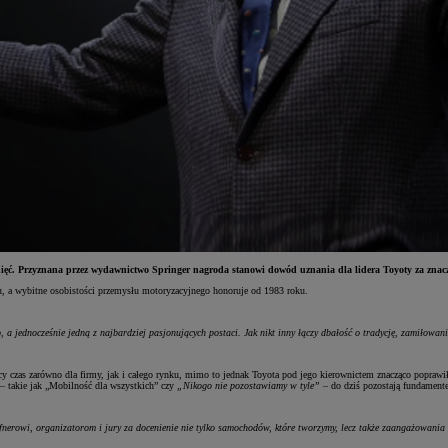
gnięć. Przyznana przez wydawnictwo Springer nagroda stanowi dowód uznania dla lidera Toyoty za zna
u, a wybitne osobistości przemysłu motoryzacyjnego honoruje od 1983 roku.
 jednocześnie jedną z najbardziej pasjonujących postaci. Jak nikt inny łączy dbałość o tradycję, zamiłowan
y czas zarówno dla firmy, jak i całego rynku, mimo to jednak Toyota pod jego kierownictem znacząco popra
 – takie jak „Mobilność dla wszystkich” czy
„Nikogo nie pozostawiamy w tyle”
– do dziś pozostają fundament
erowi, organizatorom i jury za docenienie nie tylko samochodów, które tworzymy, lecz także zaangażowania i