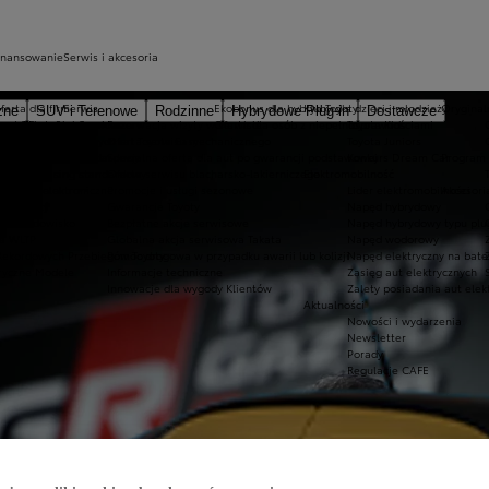
inansowanie
Serwis i akcesoria
ferta dla firm
Serwis
Ekobonus dla hybryd Toyoty
Kluby dla dzieci i młodzieży
Oryginaln
zne
SUV i Terenowe
Rodzinne
Hybrydowe Plug-in
Dostawcze
ego Toyota?
oyota Financial Services
Rezerwacja wizyty w serwisie
Oferta dla osób z niepełnosprawnościami
Toyota Kids
ocie
Kredyt niższych rat Toyota Easy
Oferta serwisu mechanicznego
Toyota Juniors
a w Europie
Kredyt standardowy
Specjalna oferta dla aut po gwarancji podstawowej
Konkurs Dream Car
Program 
ki Toyoty
Leasing standardowy
Oferta serwisu blacharsko-lakierniczego
Elektromobilność
a Way
łatności elektroniczne
Promocje i usługi sezonowe
Lider elektromobilności
Akcesori
a Mobility
Gwarancje Toyoty
Napęd hybrydowy
a a środowisko
Bezpłatne akcje serwisowe
Napęd hybrydowy typu plu
a WLTP
Globalna akcja serwisowa Takata
Napęd wodorowy
Rekordowych Przebiegów Toyoty
Pomoc drogowa w przypadku awarii lub kolizji
Napęd elektryczny na bate
ryczne Modele
Informacje techniczne
Zasięg aut elektrycznych
Innowacje dla wygody Klientów
Zalety posiadania aut elek
Aktualności
Nowości i wydarzenia
Newsletter
Porady
Regulacje CAFE