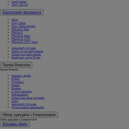
Land Cruiser
Nowy GR GT
Samochody dostawcze
Hilux
Nowy Hilux
Nowy Hilux Electric
PROACE Max
PROACE
PROACE Verso
PROACE CITY
PROACE CITY Verso
Samochody używane
Umów się na jazdę testową
Zobacz wszystkie cenniki
Konfiguruj swoją Toyotę
Toyota Rzeszów
Toyota Rzeszów
Kontakt i dojazd
RODO
Sygnaliści
Kariera
Konkurs
O stacji dilerskiej
Rekomendacje
Zobacz nasz salon od środka
Salon
Samochody Używane
Wypożyczalnia samochodów
Oferty specjalne i Finansowanie
Oferty specjalne i Finansowanie
Aktualne oferty